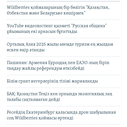
Wildberries қоймаларының бір бөлігін "Қазақстан,
Өзбекстан және Беларуське көшірмек"
YouTube видеохостинг қызметі "Русская община"
ұйымының екі арнасын бұғаттады
Орталық Азия 2025 жылы әлемде туризм ең жылдам
өскен өңір атанды
Пашинян: Армения Еуроодақ пен ЕАЭО-ның бірін
таңдау жайлы референдум өткізбейді
Білім грант иегерлерінің тізімі жарияланды
БАҚ: Қазақстан Теңіз кен орнында экологиялық заң
талабы сақталмаған дейді
Ресейдің Екатеринбург қаласында дрон шабуылынан
соң Wildberries қоймасы өртенді