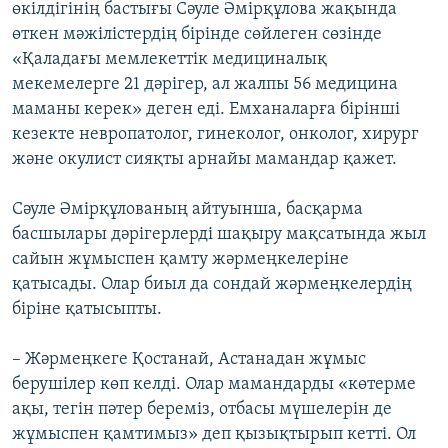
өкілдігінің бастығы Сәуле Әмірқұлова жақында
өткен мәжілістердің бірінде сөйлеген сөзінде
«Қаладағы мемлекеттік медициналық
мекемелерге 21 дәрігер, ал жалпы 56 медицина
маманы керек» деген еді. Емханаларға бірінші
кезекте невропатолог, гинеколог, онколог, хирург
және окулист сияқты арнайы мамандар қажет.
Сәуле Әмірқұлованың айтуынша, басқарма
басшылары дәрігерлерді шақыру мақсатында жыл
сайын жұмыспен қамту жәрмеңкелеріне
қатысады. Олар биыл да сондай жәрмеңкелердің
біріне қатысыпты.
– Жәрмеңкеге Қостанай, Астанадан жұмыс
берушілер көп келді. Олар мамандарды «көтерме
ақы, тегін пәтер береміз, отбасы мүшелерін де
жұмыспен қамтимыз» деп қызықтырып кетті. Ол