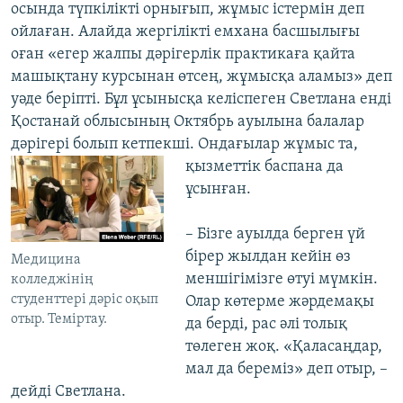
осында түпкілікті орнығып, жұмыс істермін деп
ойлаған. Алайда жергілікті емхана басшылығы
оған «егер жалпы дәрігерлік практикаға қайта
машықтану курсынан өтсең, жұмысқа аламыз» деп
уәде беріпті. Бұл ұсынысқа келіспеген Светлана енді
Қостанай облысының Октябрь ауылына балалар
дәрігері болып кетпекші. Ондағылар жұмыс та,
қызметтік баспана да
ұсынған.
– Бізге ауылда берген үй
бірер жылдан кейін өз
Медицина
меншігімізге өтуі мүмкін.
колледжінің
студенттері дәріс оқып
Олар көтерме жәрдемақы
отыр. Теміртау.
да берді, рас әлі толық
төлеген жоқ. «Қаласаңдар,
мал да береміз» деп отыр, –
дейді Светлана.