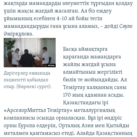
жақтарда мамандарды әлеуметтік тұрғыдан қолдау
үшін жақсы жағдай жасалған. Ал біз емдеу
ұйымының есебінен 4-10 ай бойы тегін
мамандандыруды ғана ұсына аламыз, – дейді Сәуле
Әмірқұлова.
Басқа аймақтарға
қарағанда мамандарға
жайлы жағдай ұсына
алмайтынын жергілікті
Дәрігерлер емханада
билік те мойындайды. Ал
пациентті қабылдап
отыр. (Көрнекі сурет).
Теміртау халқының саны
170 мың адамнан асады.
Қазақстандағы ірі
«АрселорМиттал Теміртау» металлургиялық
компаниясы осында орналасқан. Бұл ірі өндіріс
орны Еуропа елдерін, Орталық Азия мен Қытайды
металмен қамтамасыз етеді. Алайда Қазақстанның