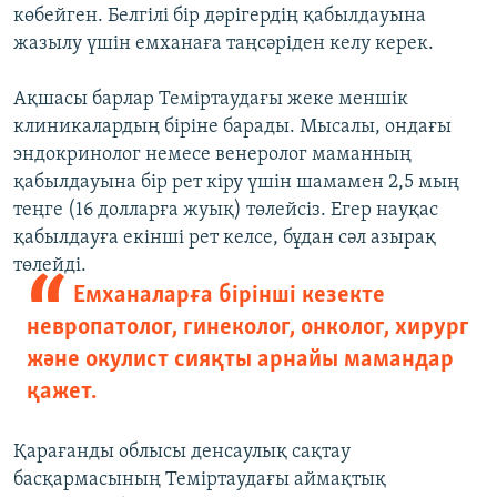
көбейген. Белгілі бір дәрігердің қабылдауына
жазылу үшін емханаға таңсәріден келу керек.
Ақшасы барлар Теміртаудағы жеке меншік
клиникалардың біріне барады. Мысалы, ондағы
эндокринолог немесе венеролог маманның
қабылдауына бір рет кіру үшін шамамен 2,5 мың
теңге (16 долларға жуық) төлейсіз. Егер науқас
қабылдауға екінші рет келсе, бұдан сәл азырақ
төлейді.
Емханаларға бірінші кезекте
невропатолог, гинеколог, онколог, хирург
және окулист сияқты арнайы мамандар
қажет.
Қарағанды облысы денсаулық сақтау
басқармасының Теміртаудағы аймақтық