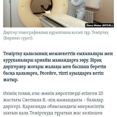
ЖАЗЫЛЫҢЫЗ
Басқа тілдерде
Дәрігер томографиялық құрылғыны қосып тұр. Теміртау.
(Көрнекі сурет).
Теміртау қаласының мемлекеттік емханалары мен
ауруханалары арнайы мамандарға зәру. Бірақ
дәрігерлер жоғары жалақы мен баспана беретін
басқа қалаларға, Ресейге, тіпті ауылдарға кетіп
жатыр.
Өзінің толық аты-жөнін көрсетпеуді өтінген 25
жастағы Светлана К.-нің мамандығы – балалар
дәрігері. Қарағанды облысындағы өнеркәсіптік
шағын қала Теміртауда тұратын жас келіншек