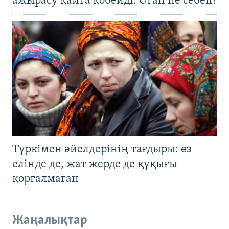
ажырасу қайта көбейді. Оған не себеп?
Түркімен әйелдерінің тағдыры: өз
елінде де, жат жерде де құқығы
қорғалмаған
Жаңалықтар