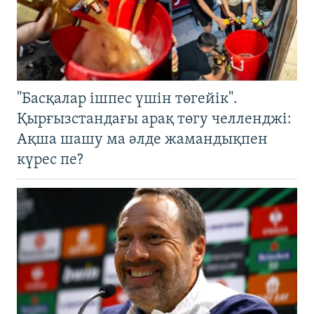
"Басқалар ішпес үшін төгейік".
Қырғызстандағы арақ төгу челленджі:
Ақша шашу ма әлде жамандықпен
күрес пе?