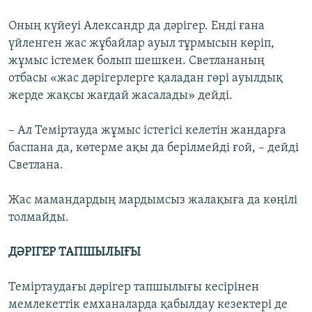
Оның күйеуі Александр да дәрігер. Енді ғана
үйленген жас жұбайлар ауыл тұрмысын көріп,
жұмыс істемек болып шешкен. Светлананың
отбасы «жас дәрігерлерге қаладан гөрі ауылдық
жерде жақсы жағдай жасалады» дейді.
– Ал Теміртауда жұмыс істегісі келетін жандарға
баспана да, көтерме ақы да берілмейді ғой, – дейді
Светлана.
Жас мамандардың мардымсыз жалақыға да көңілі
толмайды.
ДӘРІГЕР ТАПШЫЛЫҒЫ
Теміртаудағы дәрігер тапшылығы кесірінен
мемлекеттік емханаларда қабылдау кезектері де