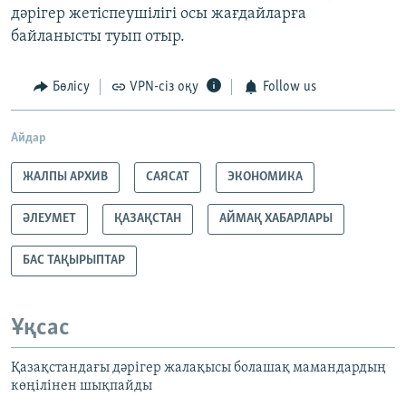
дәрігер жетіспеушілігі осы жағдайларға
байланысты туып отыр.
Бөлісу
VPN-сіз оқу
Follow us
Айдар
ЖАЛПЫ АРХИВ
САЯСАТ
ЭКОНОМИКА
ӘЛЕУМЕТ
ҚАЗАҚСТАН
АЙМАҚ ХАБАРЛАРЫ
БАС ТАҚЫРЫПТАР
Ұқсас
Қазақстандағы дәрігер жалақысы болашақ мамандардың
көңілінен шықпайды