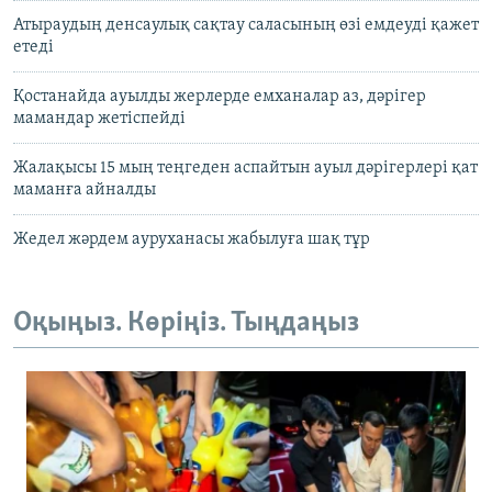
Атыраудың денсаулық сақтау саласының өзі емдеуді қажет
етеді
Қостанайда ауылды жерлерде емханалар аз, дәрігер
мамандар жетіспейді
Жалақысы 15 мың теңгеден аспайтын ауыл дәрігерлері қат
маманға айналды
Жедел жәрдем ауруханасы жабылуға шақ тұр
Оқыңыз. Көріңіз. Тыңдаңыз