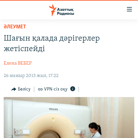
Accessibility
links
Skip
ӘЛЕУМЕТ
to
ЖАҢАЛЫҚТАР
Шағын қалада дәрігерлер
main
САЯСАТ
content
жетіспейді
AZATTYQTV
Skip
to
Елена ВЕБЕР
ҚАҢТАР ОҚИҒАСЫ
main
26 мамыр 2013 жыл, 17:22
АДАМ ҚҰҚЫҚТАРЫ
Navigation
Skip
ӘЛЕУМЕТ
Бөлісу
VPN-сіз оқу
to
ӘЛЕМ
Search
АРНАЙЫ ЖОБАЛАР
Русский