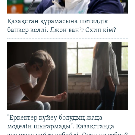
Қазақстан құрамасына шетелдік
бапкер келді. Джон ван’т Схип кім?
"Еркектер күйеу болудың жаңа
моделін шығармады". Қазақстанда