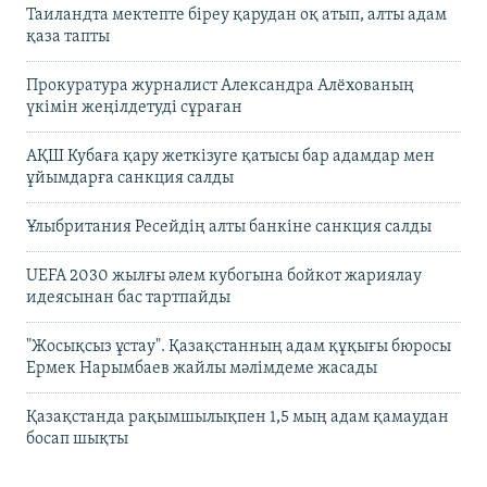
Таиландта мектепте біреу қарудан оқ атып, алты адам
қаза тапты
Прокуратура журналист Александра Алёхованың
үкімін жеңілдетуді сұраған
АҚШ Кубаға қару жеткізуге қатысы бар адамдар мен
ұйымдарға санкция салды
Ұлыбритания Ресейдің алты банкіне санкция салды
UEFA 2030 жылғы әлем кубогына бойкот жариялау
идеясынан бас тартпайды
"Жосықсыз ұстау". Қазақстанның адам құқығы бюросы
Ермек Нарымбаев жайлы мәлімдеме жасады
Қазақстанда рақымшылықпен 1,5 мың адам қамаудан
босап шықты