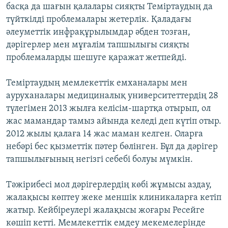
басқа да шағын қалалары сияқты Теміртаудың да
түйткілді проблемалары жетерлік. Қаладағы
әлеуметтік инфрақұрылымдар әбден тозған,
дәрігерлер мен мұғалім тапшылығы сияқты
проблемаларды шешуге қаражат жетпейді.
Теміртаудың мемлекеттік емханалары мен
ауруханалары медициналық университеттердің 28
түлегімен 2013 жылға келісім-шартқа отырып, ол
жас мамандар тамыз айында келеді деп күтіп отыр.
2012 жылы қалаға 14 жас маман келген. Оларға
небәрі бес қызметтік пәтер бөлінген. Бұл да дәрігер
тапшылығының негізгі себебі болуы мүмкін.
Тәжірибесі мол дәрігерлердің көбі жұмысы аздау,
жалақысы көптеу жеке меншік клиникаларға кетіп
жатыр. Кейбіреулері жалақысы жоғары Ресейге
көшіп кетті. Мемлекеттік емдеу мекемелерінде