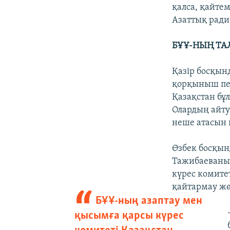
қалса, қайте
Азаттық ради
БҰҰ-НЫҢ ТА
Қазір босқын
қорқыныш пен
Қазақстан бұ
Олардың айту
неше атасын қ
Өзбек босқын
Тажибаеваның
күрес комите
қайтармау жө
БҰҰ-ның азаптау мен
қысымға қарсы күрес