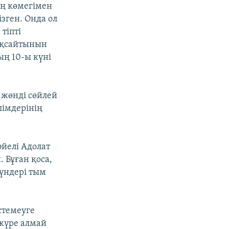
ың көмегімен
зген. Онда ол
тіпті
қақсайтынын
ың 10-ы күні
 жөнді сөйлей
лімдерінің
әйелі Адолат
 Бұған қоса,
күндері тым
стемеуге
 жүре алмай