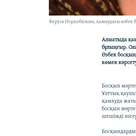
Феруза Норкобилова, қамаудағы өзбек 
Алматыда қам
бұлыңғыр. Ол
Өзбек босқын
көмек көрсету
Босқын мәрте
Ұлттық қауіпс
қамауда жаты
босқын мәрте
шешімді өзге
Босқындардың