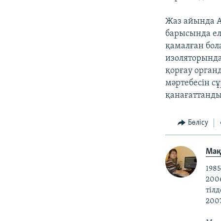
Жаз айында А
барысында ел
қамалған бол
изоляторында
қорғау орган
мәртебесін сұ
қанағаттанд
Бөлісу
Ма
198
200
тілд
200