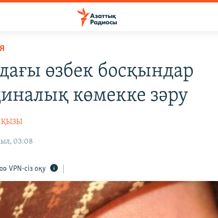
Я
дағы өзбек босқындар
иналық көмекке зәру
НҚЫЗЫ
жыл, 03:08
VPN-сіз оқу