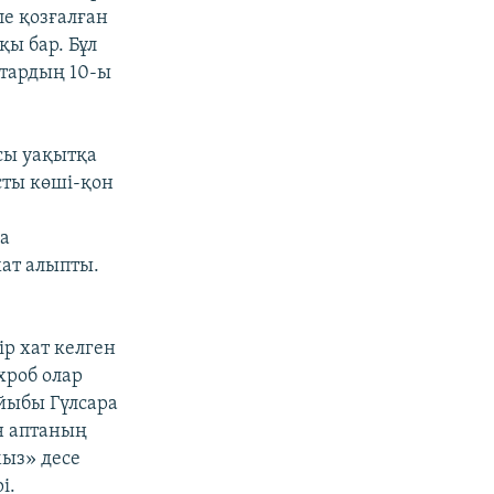
е қозғалған
қы бар. Бұл
ңтардың 10-ы
Осы уақытқа
сты көші-қон
а
хат алыпты.
р хат келген
хроб олар
айыбы Гүлсара
н аптаның
мыз» десе
і.