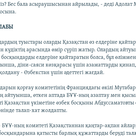
міз? Бес бала асыраушысынан айрылады, - деді Адолат
осына.
ЛАБЫ
дардың туыстары оларды Қазақстан өз елдеріне қайтар
 күдіктің арасында өмір сүріп жатыр. Олардың айтуы
л босқындарды елдеріне қайтаратын болса, бұл өліммен
ынша, діни-саяси көзқарасы үшін азаматтарды қинап
олдану - Өзбекстан үшін әдеттегі жағдай.
дарын қорғау комитетінің Франциядағы өкілі Мутабар
 айтуынша, өткен аптада БҰҰ-ның азаптау мен қысы
ті Қазақстан үкіметіне өзбек босқыны Абдуссаматовты 
нінде талап-хат жолдапты.
- БҰҰ-ның комитеті Қазақстаннан қаңтар-ақпан айлар
босқындарына қатысты барлық құжаттарды беруді талап