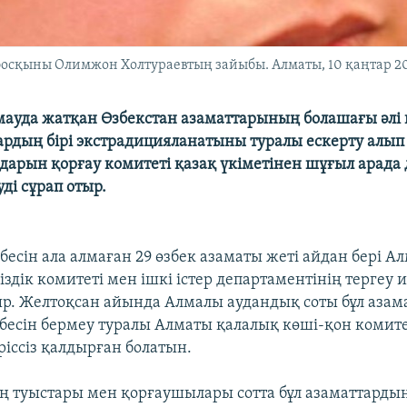
босқыны Олимжон Холтураевтың зайыбы. Алматы, 10 қаңтар 2
ауда жатқан Өзбекстан азаматтарының болашағы әлі 
ардың бірі экстрадицияланатыны туралы ескерту алып 
дарын қорғау комитеті қазақ үкіметінен шұғыл арада 
ді сұрап отыр.
бесін ала алмаған 29 өзбек азаматы жеті айдан бері 
іздік комитеті мен ішкі істер департаментінің тергеу
р. Желтоқсан айында Алмалы аудандық соты бұл азам
бесін бермеу туралы Алматы қалалық көші-қон комит
ріссіз қалдырған болатын.
 туыстары мен қорғаушылары сотта бұл азаматтардың