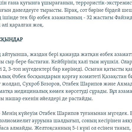
үшін ғана қуғынға ұшырағанын, террористік-экстремис
ғын дәлелдеуге тырысты. Бірақ, сот бәріне бірдей ш
 ішінде тек бір өзбек азаматының - 32 жастағы Файзи
 әлі қаралған жоқ.
СҚЫНДАР
айтуынша, жаздан бері қамауда жатқан өзбек азама
ы сыр бере бастаған. Кейбірінің халі тым мүшкіл. Ола
і 2, 3-топ мүгедектері бар көрінеді. Осыған қатысты қ
алық Өзбек босқындарын қорғау комитеті Қазақстан би
 жолдап, Сухроб Бозоров, Отабек Шарипов және Ахмад
аматқа медициналық көмек көрсетуді сұрады. Бұл азам
ы нашар екенін әйелдері де растайды.
- Менің күйеуім Отабек Шарипов туғанынан мүгедек. Б
полиомиелит ауруына шалдығып, соның кесірінен аяқ
баса алмайды. Желтоқсанның 5-і күні ол есінен танып,