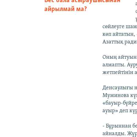
Бес бала асыраушысынан
айрылмай ма?
сөйлеуге шам
көп айтатын,
Азаттық ради
Оның айтуынш
алмапты. Аур
жетпейтінін а
Денсаулығы н
Муминова күй
«бауыр-бүйре
ауыр» деп күр
- Бұрыннан бе
айналды. Жүр