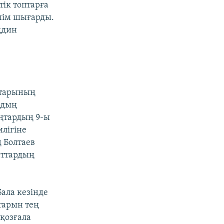
тік топтарға
ешім шығарды.
ддин
ттарының
рдың
аңтардың 9-ы
лігіне
 Болтаев
аттардың
ала кезінде
тарын тең
 қозғала