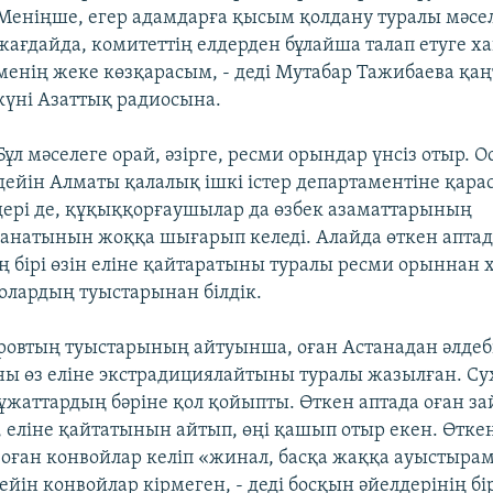
Меніңше, егер адамдарға қысым қолдану туралы мәсел
жағдайда, комитеттің елдерден бұлайша талап етуге ха
менің жеке көзқарасым, - деді Мутабар Тажибаева қа
күні Азаттық радиосына.
Бұл мәселеге орай, әзірге, ресми орындар үнсіз отыр. 
дейін Алматы қалалық ішкі істер департаментіне қара
дері де, құқыққорғаушылар да өзбек азаматтарының
анатынын жоққа шығарып келеді. Алайда өткен аптад
 бірі өзін еліне қайтаратыны туралы ресми орыннан 
олардың туыстарынан білдік.
оровтың туыстарының айтуынша, оған Астанадан әлдебі
оны өз еліне экстрадициялайтыны туралы жазылған. Су
құжаттардың бәріне қол қойыпты. Өткен аптада оған з
, еліне қайтатынын айтып, өңі қашып отыр екен. Өтке
і оған конвойлар келіп «жинал, басқа жаққа ауыстыра
ейін конвойлар кірмеген, - деді босқын әйелдерінің бір