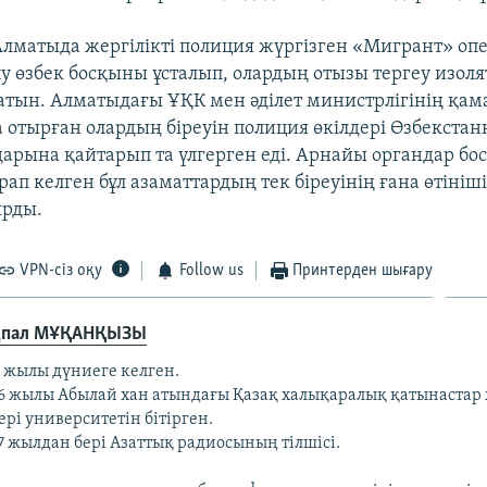
лматыда жергілікті полиция жүргізген «Мигрант» о
у өзбек босқыны ұсталып, олардың отызы тергеу изол
атын. Алматыдағы ҰҚК мен әділет министрлігінің қам
 отырған олардың біреуін полиция өкілдері Өзбекста
дарына қайтарып та үлгерген еді. Арнайы органдар бо
рап келген бұл азаматтардың тек біреуінің ғана өтініш
ырды.
VPN-сіз оқу
Follow us
Принтерден шығару
қпал МҰҚАНҚЫЗЫ
5 жылы дүниеге келген.
6 жылы Абылай хан атындағы Қазақ халықаралық қатынастар
ері университетін бітірген.
7 жылдан бері Азаттық радиосының тілшісі.