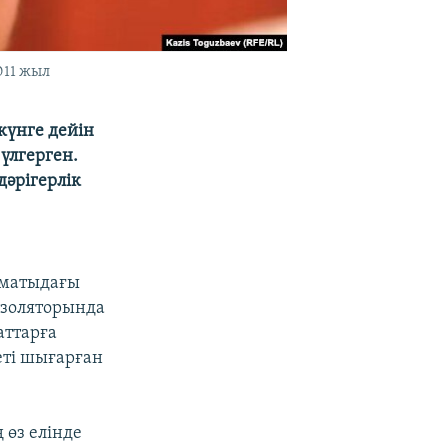
011 жыл
күнге дейін
үлгерген.
дәрігерлік
Алматыдағы
 изоляторында
аттарға
еті шығарған
 өз елінде