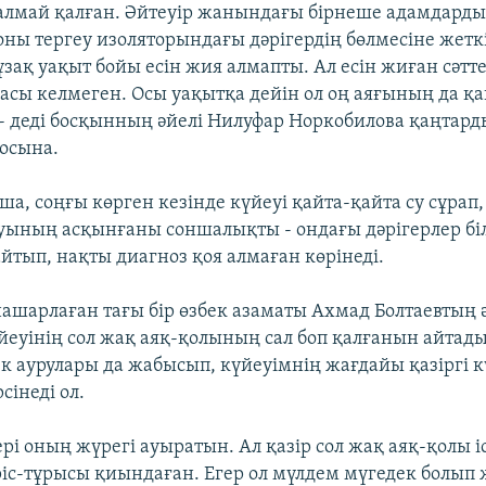
алмай қалған. Әйтеуір жанындағы бірнеше адамдард
оны тергеу изоляторындағы дәрігердің бөлмесіне жеткі
ұзақ уақыт бойы есін жия алмапты. Ал есін жиған сәтте 
асы келмеген. Осы уақытқа дейін ол оң аяғының да 
 - деді босқынның әйелі Нилуфар Норкобилова қаңтард
осына.
а, соңғы көрген кезінде күйеуі қайта-қайта су сұрап,
уының асқынғаны соншалықты - ондағы дәрігерлер бі
йтып, нақты диагноз қоя алмаған көрінеді.
ашарлаған тағы бір өзбек азаматы Ахмад Болтаевтың 
еуінің сол жақ аяқ-қолының сал боп қалғанын айтады.
к аурулары да жабысып, күйеуімнің жағдайы қазіргі 
сінеді ол.
рі оның жүрегі ауыратын. Ал қазір сол жақ аяқ-қолы і
іс-тұрысы қиындаған. Егер ол мүлдем мүгедек болып