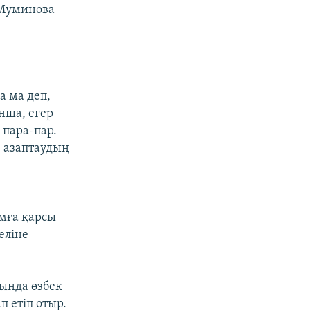
 Муминова
а ма деп,
нша, егер
 пара-пар.
, азаптаудың
мға қарсы
еліне
ында өзбек
 етіп отыр.