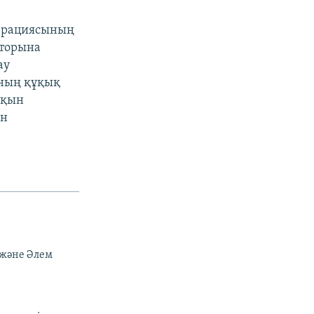
перациясының
яторына
ау
нның құқық
сқын
ін
 және Әлем