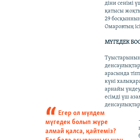
діни сенімі 
қатысы жоқты
29 босқынның
Омаровтың ісі
МҮГЕДЕК БО
Туыстарының 
денсаулықтар
арасында тіпт
күні халықар
арнайы үндеу
есімді үш аз
денсаулықтар
Егер ол мүлдем
мүгедек болып жүре
алмай қалса, қайтеміз?