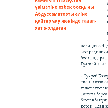
комитеті Қазақстан
үкіметіне өзбек босқыны
Абдуссаматовты еліне
қайтармау жөнінде талап-
хат жолдаған.
полиция өкіл
экстрадициял
босқындардың
Бұл жайында 
- Сухроб Боз
екен. Хатта 
талап еткен 
Ташева барса
бейсенбі күн
керек. Одан к