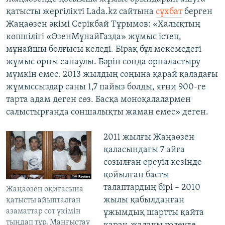
қатысты жергілікті Lada.kz сайтына
сұхбат
берген
Жаңаөзен әкімі Серікбай Тұрымов: «Халықтың
көпшілігі «ӨзенМұнайГазда» жұмыс істеп,
мұнайшы болғысы келеді. Бірақ бұл мекемедегі
жұмыс орны санаулы. Бәрін сонда орналастыру
мүмкін емес. 2013 жылдың соңына қарай қаладағы
жұмыссыздар саны 1,7 пайыз болды, яғни 900-ге
тарта адам деген сөз. Басқа моноқалалармен
салыстырғанда соншалықты жаман емес» деген.
2011 жылғы Жаңаөзен
қаласындағы 7 айға
созылған ереуіл кезінде
қойылған басты
талаптардың бірі – 2010
Жаңаөзен оқиғасына
жылы қабылданған
қатысты айыпталған
азаматтар сот үкімін
ұжымдық шартты қайта
тыңдап тұр. Маңғыстау