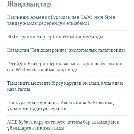
Жаңалықтар
Пашинян: Армения Еуроодақ пен ЕАЭО-ның бірін
таңдау жайлы референдум өткізбейді
Білім грант иегерлерінің тізімі жарияланды
Қазақстан "Теңізшевройлға" экологиялық талап қойды
Ресейдің Екатеринбург қаласында дрон шабуылынан
соң Wildberries қоймасы өртенді
Таиландта мектепте біреу қарудан оқ атып, алты адам
қаза тапты
Прокуратура журналист Александра Алёхованың
үкімін жеңілдетуді сұраған
АҚШ Кубаға қару жеткізуге қатысы бар адамдар мен
ұйымдарға санкция салды