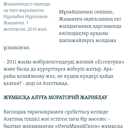
Жаңаөзендегі оқиғада
оқ тиіп жараланған
Мұнайшының сөзінше,
Нұрлыбек Нұрғалиев.
Жаңаөзен оқиғасының екі
Жаңаөзен. 7
жылдығының қарсаңында
желтоқсан, 2013 жыл.
кәсіподақтар арқылы
шипажайларға жолдама
ұсынылған.
- 2011 жылы жәбірленгендерді жаппай «Ессентуки»
және басқа да курорттарға жіберіп жатыр. Ауа-
райы қолайлылау жаз, не күздің күндері қайда
қалған? - деді ол Азаттыққа.
ЖҰМЫСҚА АЛУҒА МОРАТОРИЙ ЖАРИЯЛАУ
Кәсіподақ төрағаларымен сұхбаттасу кезінде
Азаттық тілшісі жиі естіген тағы бір мәселес –
былтыр жарияланған «ӨзенМұнайГазға» жұмысқа