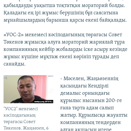
қабылдауды уақытша тоқтатқан мораторий болды.
Қаладағы ең ірі жұмыс берушінің бұл саясатына
мұнайшылардың барынша қарсы екені байқалады.
«УОС-2» мекемесі кәсіподағының төрағасы Совет
Төкенов жұмысқа алуға мораторий жариялай тұра
компанияның кейбір жобаларды іске асыру кезінде
жұмыс күшіне мұқтаж екені көрініп тұрады деп
санайды.
- Мәселен, Жаңаөзеннің
қасындағы Кендірлі
демалыс орнындағы
құрылыс нысанын 200-ге
ғана тарта адам салып
"УОС2" мекемесі
жатыр. Құрылысқа жауапты
кәсіподағының
төрағасы Совет
компанияның тендерден
Төкенов. Жаңаөзен, 6
алған ақшасын игере