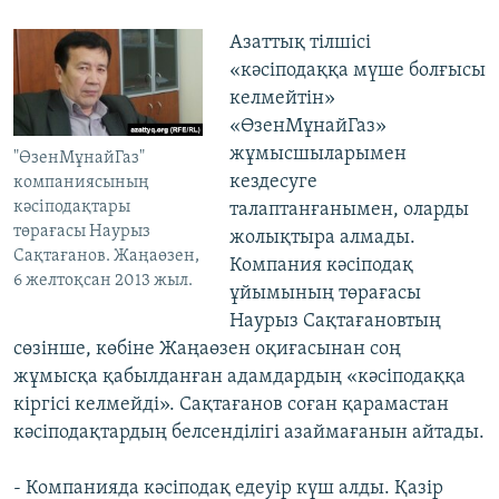
Азаттық тілшісі
«кәсіподаққа мүше болғысы
келмейтін»
«ӨзенМұнайГаз»
жұмысшыларымен
"ӨзенМұнайГаз"
кездесуге
компаниясының
кәсіподақтары
талаптанғанымен, оларды
төрағасы Наурыз
жолықтыра алмады.
Сақтағанов. Жаңаөзен,
Компания кәсіподақ
6 желтоқсан 2013 жыл.
ұйымының төрағасы
Наурыз Сақтағановтың
сөзінше, көбіне Жаңаөзен оқиғасынан соң
жұмысқа қабылданған адамдардың «кәсіподаққа
кіргісі келмейді». Сақтағанов соған қарамастан
кәсіподақтардың белсенділігі азаймағанын айтады.
- Компанияда кәсіподақ едеуір күш алды. Қазір