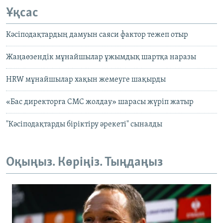
Ұқсас
Кәсіподақтардың дамуын саяси фактор тежеп отыр
Жаңаөзендік мұнайшылар ұжымдық шартқа наразы
HRW мұнайшылар хақын жемеуге шақырды
«Бас директорға СМС жолдау» шарасы жүріп жатыр
"Кәсіподақтарды біріктіру әрекеті" сыналды
Оқыңыз. Көріңіз. Тыңдаңыз