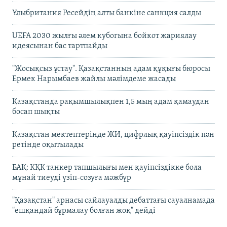
Ұлыбритания Ресейдің алты банкіне санкция салды
UEFA 2030 жылғы әлем кубогына бойкот жариялау
идеясынан бас тартпайды
"Жосықсыз ұстау". Қазақстанның адам құқығы бюросы
Ермек Нарымбаев жайлы мәлімдеме жасады
Қазақстанда рақымшылықпен 1,5 мың адам қамаудан
босап шықты
Қазақстан мектептерінде ЖИ, цифрлық қауіпсіздік пән
ретінде оқытылады
БАҚ: КҚК танкер тапшылығы мен қауіпсіздікке бола
мұнай тиеуді үзіп-созуға мәжбүр
"Қазақстан" арнасы сайлауалды дебаттағы сауалнамада
"ешқандай бұрмалау болған жоқ" дейді