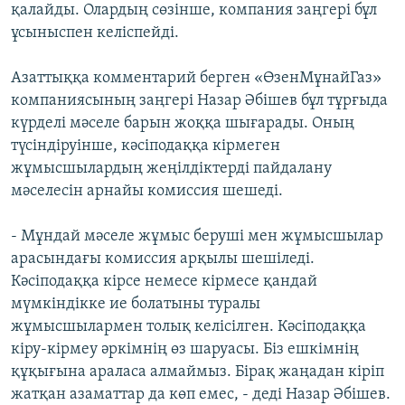
қалайды. Олардың сөзінше, компания заңгері бұл
ұсыныспен келіспейді.
Азаттыққа комментарий берген «ӨзенМұнайГаз»
компаниясының заңгері Назар Әбішев бұл тұрғыда
күрделі мәселе барын жоққа шығарады. Оның
түсіндіруінше, кәсіподаққа кірмеген
жұмысшылардың жеңілдіктерді пайдалану
мәселесін арнайы комиссия шешеді.
- Мұндай мәселе жұмыс беруші мен жұмысшылар
арасындағы комиссия арқылы шешіледі.
Кәсіподаққа кірсе немесе кірмесе қандай
мүмкіндікке ие болатыны туралы
жұмысшылармен толық келісілген. Кәсіподаққа
кіру-кірмеу әркімнің өз шаруасы. Біз ешкімнің
құқығына араласа алмаймыз. Бірақ жаңадан кіріп
жатқан азаматтар да көп емес, - деді Назар Әбішев.