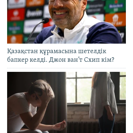
Қазақстан құрамасына шетелдік
бапкер келді. Джон ван’т Схип кім?