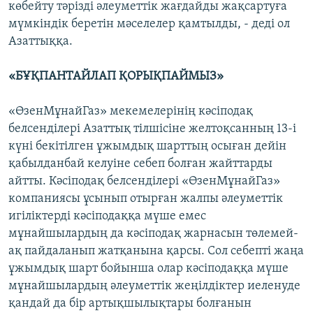
көбейту тәрізді әлеуметтік жағдайды жақсартуға
мүмкіндік беретін мәселелер қамтылды, - деді ол
Азаттыққа.
«БҰҚПАНТАЙЛАП ҚОРЫҚПАЙМЫЗ»
«ӨзенМұнайГаз» мекемелерінің кәсіподақ
белсенділері Азаттық тілшісіне желтоқсанның 13-і
күні бекітілген ұжымдық шарттың осыған дейін
қабылданбай келуіне себеп болған жайттарды
айтты. Кәсіподақ белсенділері «ӨзенМұнайГаз»
компаниясы ұсынып отырған жалпы әлеуметтік
игіліктерді кәсіподаққа мүше емес
мұнайшылардың да кәсіподақ жарнасын төлемей-
ақ пайдаланып жатқанына қарсы. Сол себепті жаңа
ұжымдық шарт бойынша олар кәсіподаққа мүше
мұнайшылардың әлеуметтік жеңілдіктер иеленуде
қандай да бір артықшылықтары болғанын