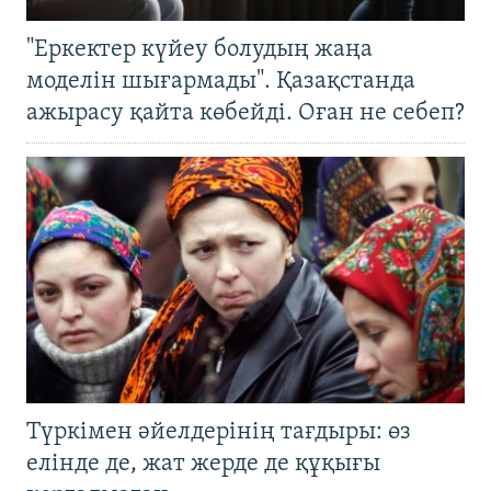
"Еркектер күйеу болудың жаңа
моделін шығармады". Қазақстанда
ажырасу қайта көбейді. Оған не себеп?
Түркімен әйелдерінің тағдыры: өз
елінде де, жат жерде де құқығы