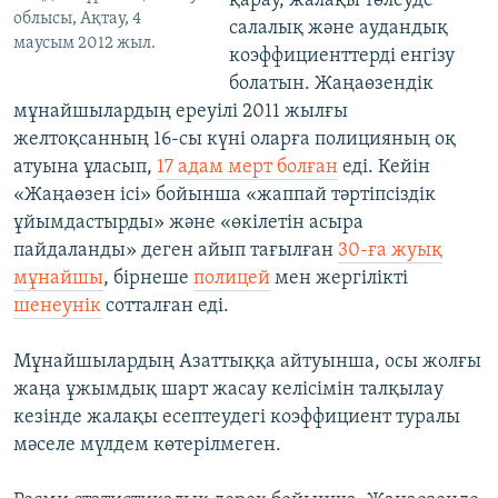
қарау, жалақы төлеуде
облысы, Ақтау, 4
салалық және аудандық
маусым 2012 жыл.
коэффициенттерді енгізу
болатын. Жаңаөзендік
мұнайшылардың ереуілі 2011 жылғы
желтоқсанның 16-сы күні оларға полицияның оқ
атуына ұласып,
17 адам мерт болған
еді. Кейін
«Жаңаөзен ісі» бойынша «жаппай тәртіпсіздік
ұйымдастырды» және «өкілетін асыра
пайдаланды» деген айып тағылған
30-ға жуық
мұнайшы
, бірнеше
полицей
мен жергілікті
шенеунік
сотталған еді.
Мұнайшылардың Азаттыққа айтуынша, осы жолғы
жаңа ұжымдық шарт жасау келісімін талқылау
кезінде жалақы есептеудегі коэффициент туралы
мәселе мүлдем көтерілмеген.