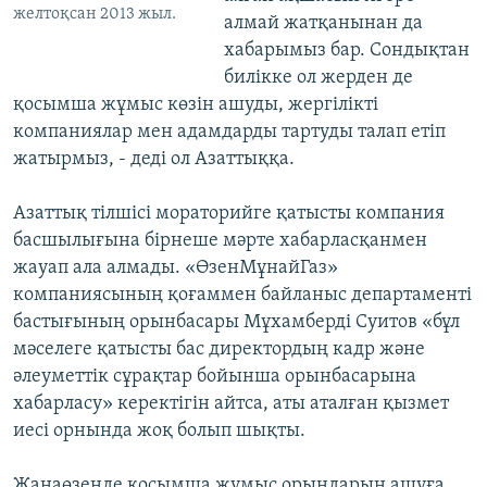
желтоқсан 2013 жыл.
алмай жатқанынан да
хабарымыз бар. Сондықтан
билікке ол жерден де
қосымша жұмыс көзін ашуды, жергілікті
компаниялар мен адамдарды тартуды талап етіп
жатырмыз, - деді ол Азаттыққа.
Азаттық тілшісі мораторийге қатысты компания
басшылығына бірнеше мәрте хабарласқанмен
жауап ала алмады. «ӨзенМұнайГаз»
компаниясының қоғаммен байланыс департаменті
бастығының орынбасары Мұхамберді Суитов «бұл
мәселеге қатысты бас директордың кадр және
әлеуметтік сұрақтар бойынша орынбасарына
хабарласу» керектігін айтса, аты аталған қызмет
иесі орнында жоқ болып шықты.
Жаңаөзенде қосымша жұмыс орындарын ашуға