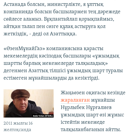
Астанада болсын, министрлікте, я ұлттық
компанияда болсын басшылармен тең дәрежеде
сөйлесе аламыз. Бұқпантайлап қорықпаймыз,
айтқан талап пен сөзге құлақ астыруға қол
жеткіздік, - деді ол Азаттыққа.
«ӨзенМұнайГаз» компаниясына қарасты
мекемелердің кәсіподақ басшылары «ұжымдық
шартты барлық мекемелерде талқыладық»
дегенмен Азаттық тілшісі ұжымдық шарт туралы
естімеген мұнайшыларды да кезіктірді.
Жаңаөзен оқиғасы кезінде
жараланған
мұнайшы
Нұрлыбек Нұрғалиев
ұжымдық шарт өзі жұмыс
істейтін мекемеде
2011 жылғы 16
талқыланбағанын айтты.
желтоқсанда