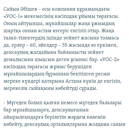
Сайын Әбішев – осы компания құрамындағы
«УОС-1» мекемесінің кәсіподақ ұйымы төрағасы.
Оның айтуынша, мұнайшылар жаңа ұжымдық
шартқа оннан астам өзгеріс енгізіп отыр. Жаңа
талап-тілектердің ішінде зейнет жасына толмаса
да, ерлер – 60, әйелдер – 55 жасында өз еркімен,
денсаулық жағдайына байланысты зейнет
демалысына шықсын деген ұсыныс бар. «УОС-2»
кәсіподақ төрағасы жұмыс берушіден
мұнайшылардың бұрыннан бекітілген ресми
мереке күндері қатарына Астана күнін де енгізіп,
мерекелік сыйақыны көбейтуді сұрады.
- Мүгедек болып қалған немесе мүгедек балалары
бар мұнайшыларға, денсаулығынан
айырылғандарға берілетін жәрдем көлемін
көбейту, денсаулық орталықтарына жолдама санын