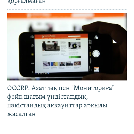
қорғалмаған
OCCRP: Азаттық пен "Мониториға"
фейк шағым үндістандық,
пәкістандық аккаунттар арқылы
жасалған