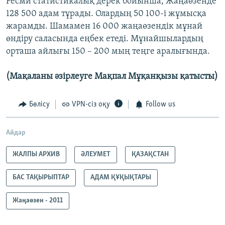
Ресми статистикалық дерек бойынша, Жаңаөзенде
128 500 адам тұрады. Олардың 50 100-і жұмысқа
жарамды. Шамамен 16 000 жаңаөзендік мұнай
өндіру саласында еңбек етеді. Мұнайшылардың
орташа айлығы 150 – 200 мың теңге аралығында.
(Мақаланы әзірлеуге Мақпал Мұқанқызы қатысты)
Бөлісу
VPN-сіз оқу
Follow us
Айдар
ЖАЛПЫ АРХИВ
ӘЛЕУМЕТ
ҚАЗАҚСТАН
БАС ТАҚЫРЫПТАР
АДАМ ҚҰҚЫҚТАРЫ
Жаңаөзен - 2011