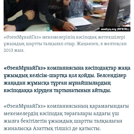
ЖАЗЫЛЫҢЫЗ
Басқа тілдерде
«ӨзенМұнайГаз» мекемелерінің кәсіподақ жетекшілері
ұжымдық шартты талқылап отыр. Жаңаөзен, 6 желтоқсан
2013 жыл.
«ӨзенМұнайГаз» компаниясына кәсіподақтар жаңа
ұжымдық келісім-шартқа қол қойды. Белсенділер
жаңадан жұмысқа тұрған мұнайшылардың
кәсіподаққа кіруден тартынатынын айтады.
«ӨзенМұнайГаз» компаниясының қарамағындағы
мекемелердің кәсіподақ төрағалары алдағы үш
жылға бекітілетін ұжымдық шартты талқылаған
жиналысқа Азаттық тілшісі де қатысты.