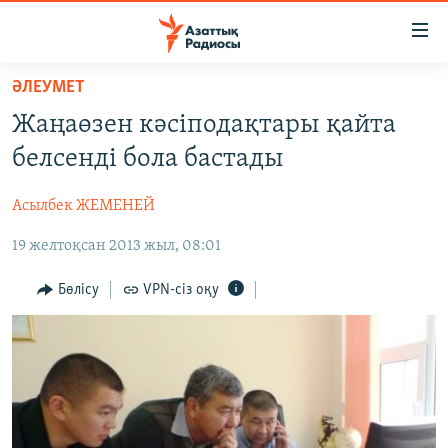
Accessibility
links
Skip
ӘЛЕУМЕТ
to
ЖАҢАЛЫҚТАР
Жаңаөзен кәсіподақтары қайта
main
САЯСАТ
content
белсенді бола бастады
AZATTYQTV
Skip
to
Асылбек ЖЕМЕНЕЙ
ҚАҢТАР ОҚИҒАСЫ
main
19 желтоқсан 2013 жыл, 08:01
АДАМ ҚҰҚЫҚТАРЫ
Navigation
Skip
ӘЛЕУМЕТ
Бөлісу
VPN-сіз оқу
to
ӘЛЕМ
Search
АРНАЙЫ ЖОБАЛАР
Русский