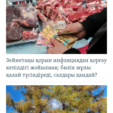
Зейнетақы қорын инфляциядан қорғау
кепілдігі жойылмақ: билік мұны
қалай түсіндіреді, салдары қандай?