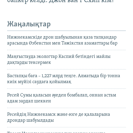
бапкер келді. Джон ван’т Схип кім?
Жаңалықтар
Нижнекамскіде дрон шабуылынан қаза тапқандар
арасында Өзбекстан мен Тәжікстан азаматтары бар
Маңғыстауда экологтар Каспий бетіндегі майлы
дақтарды тексермек
Бастапқы баға – 1,227 млрд теңге. Алматыда бір тонна
киік мүйізі саудаға қойылмақ
Ресей Сумы қаласын әуеден бомбалап, оннан астам
адам зардап шеккен
Ресейдің Нижнекамск және өзге де қалаларына
дрондар шабуылдады