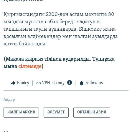
Қырғызстандағы 2200-ден астам мектепте 80
мыңдай мұғалім сабақ береді. Оқытушы
тапшылығы таулы аудандарда, Бішкекке жаңа
қосылған елдімекендер мен шалғай ауылдарда
қатты байқалады.
(Мақала қырғыз тілінен аударылды. Түпнұсқа
мына
сілтемеде
)
Бөлісу
VPN-сіз оқу
Follow us
Айдар
ЖАЛПЫ АРХИВ
ӘЛЕУМЕТ
ОРТАЛЫҚ АЗИЯ