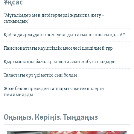
Ұқсас
"Мұғалімдер мен дәрігерлерді жұмысқа жегу –
сатқындық"
Қайта даярлаудан өткен ұстаздың ағылшыншасы қалай?
Пансионаттағы қауіпсіздік мәселесі шешілмей тұр
Қырғызстанда балалар колониясын жабуға шақырды
Таластағы өрт үкіметке сын болды
Жээнбеков президент аппараты жетекшілерін
тағайындады
Оқыңыз. Көріңіз. Тыңдаңыз