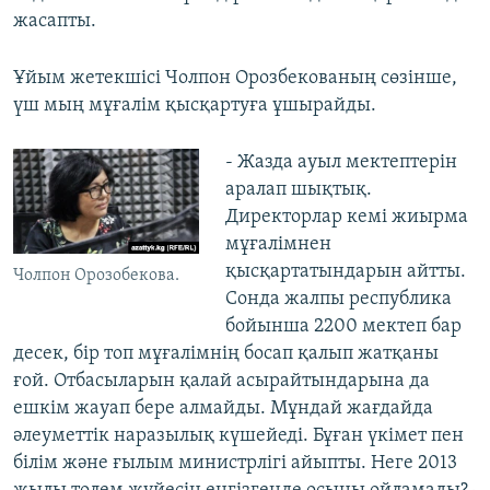
жасапты.
Ұйым жетекшісі Чолпон Орозбекованың сөзінше,
үш мың мұғалім қысқартуға ұшырайды.
- Жазда ауыл мектептерін
аралап шықтық.
Директорлар кемі жиырма
мұғалімнен
қысқартатындарын айтты.
Чолпон Орозобекова.
Сонда жалпы республика
бойынша 2200 мектеп бар
десек, бір топ мұғалімнің босап қалып жатқаны
ғой. Отбасыларын қалай асырайтындарына да
ешкім жауап бере алмайды. Мұндай жағдайда
әлеуметтік наразылық күшейеді. Бұған үкімет пен
білім және ғылым министрлігі айыпты. Неге 2013