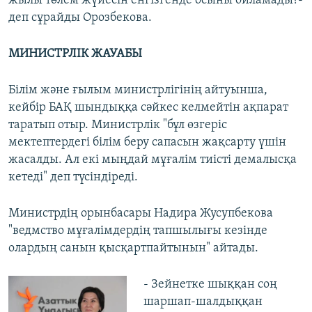
жылы төлем жүйесін енгізгенде осыны ойламады?-
деп сұрайды Орозбекова.
МИНИСТРЛІК ЖАУАБЫ
Білім және ғылым министрлігінің айтуынша,
кейбір БАҚ шындыққа сәйкес келмейтін ақпарат
таратып отыр. Министрлік "бұл өзгеріс
мектептердегі білім беру сапасын жақсарту үшін
жасалды. Ал екі мыңдай мұғалім тиісті демалысқа
кетеді" деп түсіндіреді.
Министрдің орынбасары Надира Жусупбекова
"ведмство мұғалімдердің тапшылығы кезінде
олардың санын қысқартпайтынын" айтады.
- Зейнетке шыққан соң
шаршап-шалдыққан