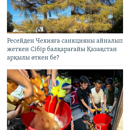
Ресейден Чехияға санкцияны айналып
жеткен Сібір балқарағайы Қазақстан
арқылы өткен бе?