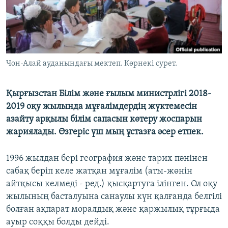
ЖАЗЫЛЫҢЫЗ
Басқа тілдерде
Чон-Алай ауданындағы мектеп. Көрнекі сурет.
Қырғызстан Білім және ғылым министрлігі 2018-
2019 оқу жылында мұғалімдердің жүктемесін
азайту арқылы білім сапасын көтеру жоспарын
жариялады. Өзгеріс үш мың ұстазға әсер етпек.
1996 жылдан бері география және тарих пәнінен
сабақ беріп келе жатқан мұғалім (аты-жөнін
айтқысы келмеді - ред.) қысқартуға ілінген. Ол оқу
жылының басталуына санаулы күн қалғанда белгілі
болған ақпарат моралдық және қаржылық тұрғыда
ауыр соққы болды дейді.