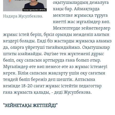
оқытушылардың демалуға
хақы бар. Аймақтарда
мектепке жұмысқа тұруға ​
Надира Жусупбекова.
ниетті жас мұғалімдер көп.
Мектептерде зейнеткерлер
жұмыс істей беріп, бүкіл орынды иемденіп алатын
кездері болады. Енді біз жастарды жұмысқа аламыз
да, оларға үйретуші тағайындаймыз. Оқытушылар
штаты азаймайды. Әңгіме тек жүктемені дұрыс
бөліп, оқу сапасын арттыруда ғана болып отыр.
Мұғалімдер өте көп немесе өте аз жұмыс істемеуі
керек. Білім сапасын жақсарту үшін оқу сағатын
теңдей бөліп береміз деп шештік. Аптасына
кемінде 18-20 сағат жұмыс істейтін педагогтар
ғана жұмыста қалады, - деді Жусупбекова.
"ЗЕЙНЕТАҚЫ ЖЕТПЕЙДІ"