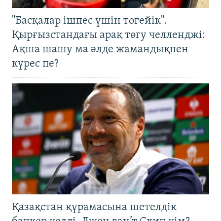
"Басқалар ішпес үшін төгейік".
Қырғызстандағы арақ төгу челленджі:
Ақша шашу ма әлде жамандықпен
күрес пе?
Қазақстан құрамасына шетелдік