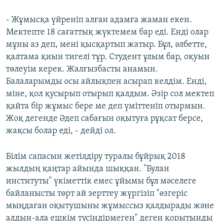
- Жұмысқа үйреніп алған адамға жаман екен.
Мектепте 18 сағаттық жүктемем бар еді. Енді олар
мұны аз деп, мені қысқартып жатыр. Бұл, әлбетте,
қалтама қиын тигелі тұр. Студент ұлым бар, оқуын
төлеуім керек. Жалғызбасты анамын.
Балаларымды осы айлықпен асырап келдім. Енді,
міне, қол қусырып отырып қалдым. Әзір сол мектеп
қайта бір жұмыс бере ме деп үміттеніп отырмын.
Жоқ дегенде Әдеп сабағын оқытуға рұқсат берсе,
жақсы болар еді, - дейді ол.
Білім сапасын жетілдіру туралы бұйрық 2018
жылдың қаңтар айында шыққан. "Булан
институты" үкіметтік емес ұйымы бұл мәселеге
байланысты төрт ай зерттеу жүргізіп "өзгеріс
мыңдаған оқытушыны жұмыссыз қалдырады және
алдын-ала ешкім түсіндірмеген" деген қорытынды