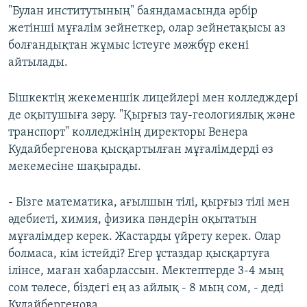
"Булан институтының" баяндамасында әрбір
жетінші мұғалім зейнеткер, олар зейнетақысы аз
болғандықтан жұмыс істеуге мәжбүр екені
айтылады.
Бішкектің жекеменшік лицейлері мен колледждері
де оқытушыға зәру. "Қырғыз тау-геологиялық және
транспорт" колледжінің директоры Венера
Кудайбергенова қысқартылған мұғалімдерді өз
мекемесіне шақырады.
- Бізге математика, ағылшын тілі, қырғыз тілі мен
әдебиеті, химия, физика пәндерін оқытатын
мұғалімдер керек. Жастарды үйрету керек. Олар
болмаса, кім істейді? Егер ұстаздар қысқартуға
ілінсе, маған хабарлассын. Мектептерде 3-4 мың
сом төлесе, біздегі ең аз айлық - 8 мың сом, - деді
Кудайбергенова.