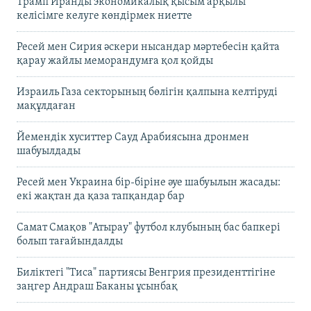
Трамп Иранды экономикалық қысым арқылы
келісімге келуге көндірмек ниетте
Ресей мен Сирия әскери нысандар мәртебесін қайта
қарау жайлы меморандумға қол қойды
Израиль Газа секторының бөлігін қалпына келтіруді
мақұлдаған
Йемендік хуситтер Сауд Арабиясына дронмен
шабуылдады
Ресей мен Украина бір-біріне әуе шабуылын жасады:
екі жақтан да қаза тапқандар бар
Самат Смақов "Атырау" футбол клубының бас бапкері
болып тағайындалды
Биліктегі "Тиса" партиясы Венгрия президенттігіне
заңгер Андраш Баканы ұсынбақ