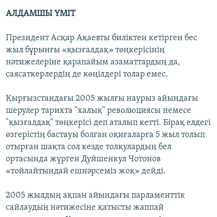
АЛДАМШЫ ҮМІТ
Президент Асқар Ақаевты биліктен кетірген бес
жыл бұрынғы «қызғалдақ» төңкерісінің
нәтижелеріне қарапайым азаматтардың да,
саясаткерлердің де көңілдері толар емес.
Қырғызстандағы 2005 жылғы наурыз айындағы
шерулер тарихта "халық" революциясы немесе
"қызғалдақ" төңкерісі деп аталып кетті. Бірақ елдегі
өзгерістің бастауы болған оқиғаларға 5 жыл толып
отырған шақта сол кезде толқулардың бел
ортасында жүрген Дуйшенкул Чотонов
«тойлайтындай ешнәрсеміз жоқ» дейді.
2005 жылдың ақпан айындағы парламенттік
сайлаудың нәтижесіне қатысты жаппай