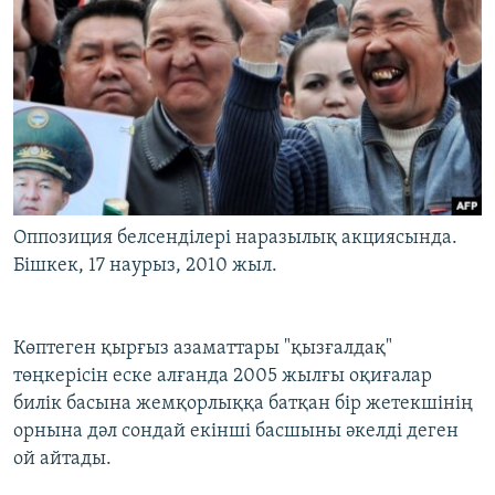
Оппозиция белсенділері наразылық акциясында.
Бішкек, 17 наурыз, 2010 жыл.
Көптеген қырғыз азаматтары "қызғалдақ"
төңкерісін еске алғанда 2005 жылғы оқиғалар
билік басына жемқорлыққа батқан бір жетекшінің
орнына дәл сондай екінші басшыны әкелді деген
ой айтады.