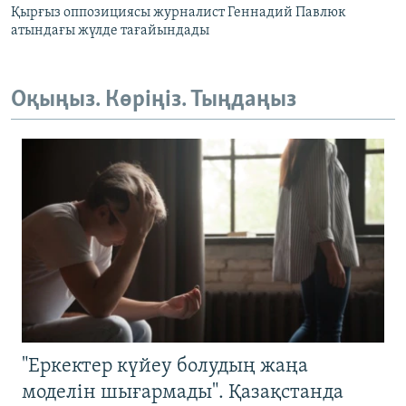
Қырғыз оппозициясы журналист Геннадий Павлюк
атындағы жүлде тағайындады
Оқыңыз. Көріңіз. Тыңдаңыз
"Еркектер күйеу болудың жаңа
моделін шығармады". Қазақстанда