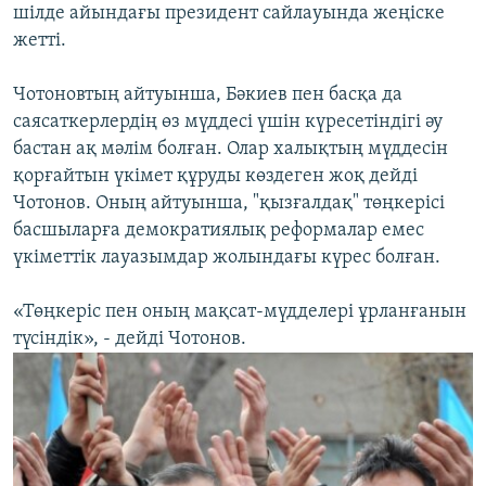
шілде айындағы президент сайлауында жеңіске
жетті.
Чотоновтың айтуынша, Бәкиев пен басқа да
саясаткерлердің өз мүддесі үшін күресетіндігі әу
бастан ақ мәлім болған. Олар халықтың мүддесін
қорғайтын үкімет құруды көздеген жоқ дейді
Чотонов. Оның айтуынша, "қызғалдақ" төңкерісі
басшыларға демократиялық реформалар емес
үкіметтік лауазымдар жолындағы күрес болған.
«Төңкеріс пен оның мақсат-мүдделері ұрланғанын
түсіндік», - дейді Чотонов.