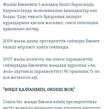
Жалпы Бәкиевтің 5 жылдық билігі барысында
Қырғызстанда экономикалық қиындықтар көп
болды. Елде тәуелсіз бұқаралық ақпарат
құралдарына қысым жасалып, саяси оппозиция
қудаланып жатыр.
2009 жылы даулы президенттік сайлауда Бәкиев
екінші мерзімге қайта сайланды.
2007 жылы кезектен тыс өткен парламенттік
сайлауларда Бәкиевтің жаңадан құрылған «Ақ
жол» партиясы парламенттегі 90 орынның 71-не
қол жеткізген еді.
"КӨҢІЛ ҚАЛҒАНМЕН, ӨКІНІШ ЖОҚ"
Соңғы бес жылда Бәкиев өзінің президенттікке
жетуі жолында маңызды роль атқарған көптеген