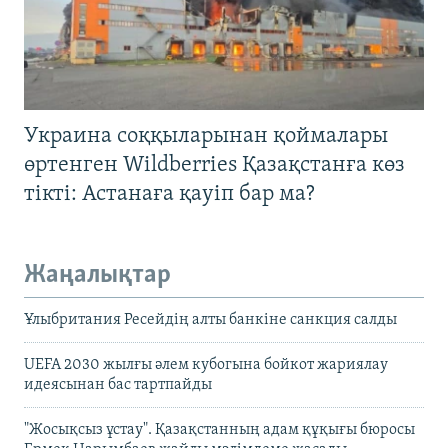
Украина соққыларынан қоймалары
өртенген Wildberries Қазақстанға көз
тікті: Астанаға қауіп бар ма?
Жаңалықтар
Ұлыбритания Ресейдің алты банкіне санкция салды
UEFA 2030 жылғы әлем кубогына бойкот жариялау
идеясынан бас тартпайды
"Жосықсыз ұстау". Қазақстанның адам құқығы бюросы