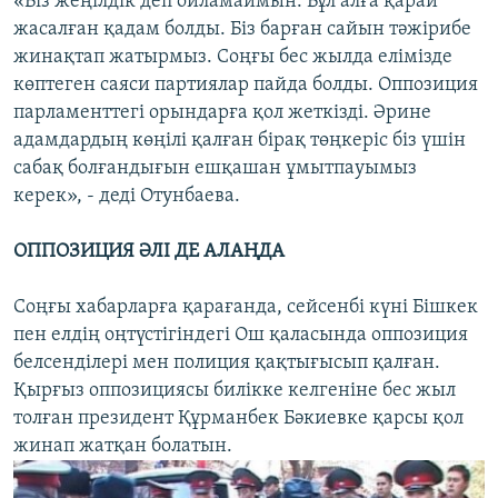
«Біз жеңілдік деп ойламаймын. Бұл алға қарай
жасалған қадам болды. Біз барған сайын тәжірибе
жинақтап жатырмыз. Соңғы бес жылда елімізде
көптеген саяси партиялар пайда болды. Оппозиция
парламенттегі орындарға қол жеткізді. Әрине
адамдардың көңілі қалған бірақ төңкеріс біз үшін
сабақ болғандығын ешқашан ұмытпауымыз
керек», - деді Отунбаева.
ОППОЗИЦИЯ ӘЛІ ДЕ АЛАҢДА
Соңғы хабарларға қарағанда, сейсенбі күні Бішкек
пен елдің оңтүстігіндегі Ош қаласында оппозиция
белсенділері мен полиция қақтығысып қалған.
Қырғыз оппозициясы билікке келгеніне бес жыл
толған президент Құрманбек Бәкиевке қарсы қол
жинап жатқан болатын.