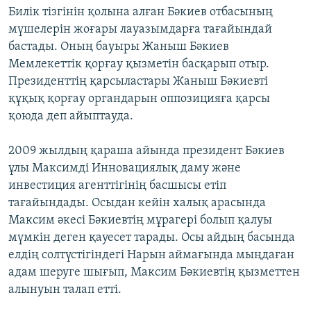
Билік тізгінін қолына алған Бәкиев отбасының
мүшелерін жоғары лауазымдарға тағайындай
бастады. Оның бауыры Жаныш Бәкиев
Мемлекеттік қорғау қызметін басқарып отыр.
Президенттің қарсыластары Жаныш Бәкиевті
құқық қорғау органдарын оппозицияға қарсы
қоюда деп айыптауда.
2009 жылдың қараша айында президент Бәкиев
ұлы Максимді Инновациялық даму және
инвестиция агенттігінің басшысы етіп
тағайындады. Осыдан кейін халық арасында
Максим әкесі Бәкиевтің мұрагері болып қалуы
мүмкін деген қауесет тарады. Осы айдың басында
елдің солтүстігіндегі Нарын аймағында мыңдаған
адам шеруге шығып, Максим Бәкиевтің қызметтен
алынуын талап етті.