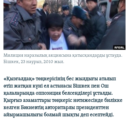
ЖАЗЫЛЫҢЫЗ
Басқа тілдерде
Милиция наразылық акциясына қатысқандарды ұстауда.
Бішкек, 23 наурыз, 2010 жыл.
«Қызғалдақ» төңкерісінің бес жылдығы аталып
өтіп жатқан күні ел астанасы Бішкек пен Ош
қалаларында оппозиция белсенділері ұсталды.
Қырғыз азаматтары төңкеріс нәтижесінде билікке
келген Бәкиевтің авторитарлы президенттен
айырмашылығы болмай шықты деп есептейді.