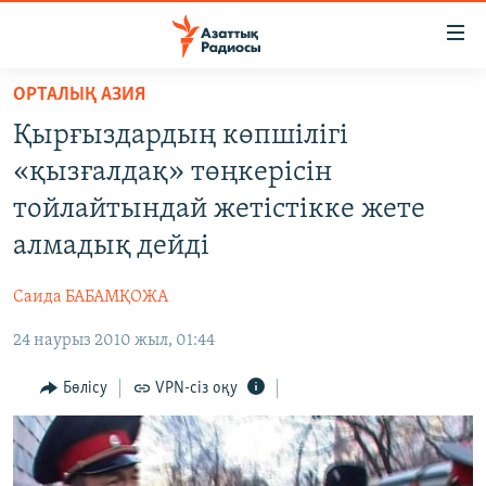
Accessibility
links
Skip
ОРТАЛЫҚ АЗИЯ
to
ЖАҢАЛЫҚТАР
Қырғыздардың көпшілігі
main
САЯСАТ
content
«қызғалдақ» төңкерісін
AZATTYQTV
Skip
тойлайтындай жетістікке жете
to
ҚАҢТАР ОҚИҒАСЫ
алмадық дейді
main
АДАМ ҚҰҚЫҚТАРЫ
Navigation
Саида БАБАМҚОЖА
Skip
ӘЛЕУМЕТ
to
24 наурыз 2010 жыл, 01:44
ӘЛЕМ
Search
АРНАЙЫ ЖОБАЛАР
Бөлісу
VPN-сіз оқу
Русский