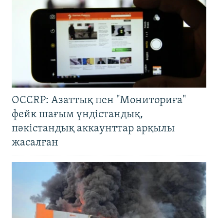
OCCRP: Азаттық пен "Мониториға"
фейк шағым үндістандық,
пәкістандық аккаунттар арқылы
жасалған