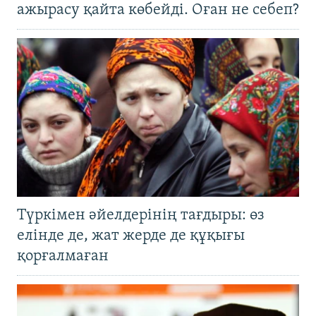
ажырасу қайта көбейді. Оған не себеп?
Түркімен әйелдерінің тағдыры: өз
елінде де, жат жерде де құқығы
қорғалмаған