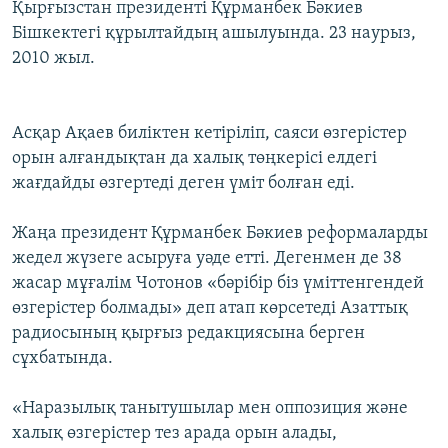
Қырғызстан президенті Құрманбек Бәкиев
Бішкектегі құрылтайдың ашылуында. 23 наурыз,
2010 жыл.
Асқар Ақаев биліктен кетіріліп, саяси өзгерістер
орын алғандықтан да халық төңкерісі елдегі
жағдайды өзгертеді деген үміт болған еді.
Жаңа президент Құрманбек Бәкиев реформаларды
жедел жүзеге асыруға уәде етті. Дегенмен де 38
жасар мұғалім Чотонов «бәрібір біз үміттенгендей
өзгерістер болмады» деп атап көрсетеді Азаттық
радиосының қырғыз редакциясына берген
сұхбатында.
«Наразылық танытушылар мен оппозиция және
халық өзгерістер тез арада орын алады,