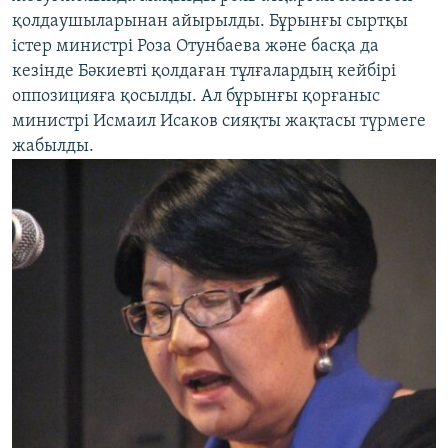
қолдаушыларынан айырылды. Бұрынғы сыртқы
істер министрі Роза Отунбаева және басқа да
кезінде Бәкиевті қолдаған тұлғалардың кейбірі
оппозицияға қосылды. Ал бұрынғы қорғаныс
министрі Исмаил Исаков сияқты жақтасы түрмеге
жабылды.