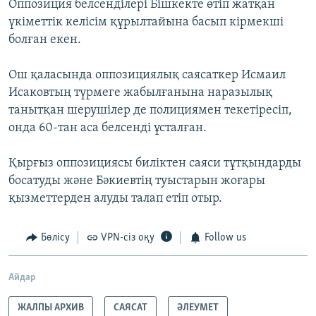
Оппозиция белсенділері Бішкекте өтіп жатқан
үкіметтік келісім құрылтайына басып кірмекші
болған екен.
Ош қаласында оппозициялық саясаткер Исмаил
Исаковтың түрмеге жабылғанына наразылық
танытқан шерушілер де полициямен текетіресіп,
онда 60-тан аса белсенді ұсталған.
Қырғыз оппозициясы биліктен саяси тұтқындарды
босатуды және Бәкиевтің туыстарын жоғары
қызметтерден алуды талап етіп отыр.
Бөлісу
VPN-сіз оқу
Follow us
Айдар
ЖАЛПЫ АРХИВ
САЯСАТ
ӘЛЕУМЕТ