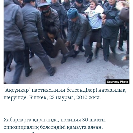
"Ақсұңқар" партиясының белсенділері наразылық
шеруінде. Бішкек, 23 наурыз, 2010 жыл.
Хабарларға қарағанда, полиция 30 шақты
оппозициялық белсендіні қамауға алған.