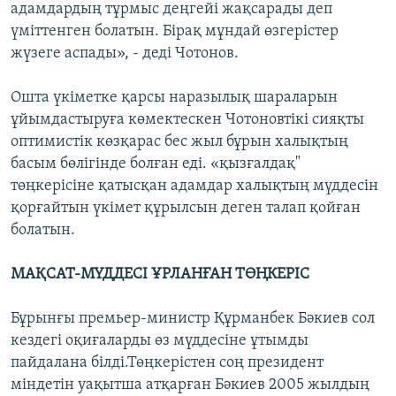
адамдардың тұрмыс деңгейі жақсарады деп
үміттенген болатын. Бірақ мұндай өзгерістер
жүзеге аспады», - деді Чотонов.
Ошта үкіметке қарсы наразылық шараларын
ұйымдастыруға көмектескен Чотоновтікі сияқты
оптимистік көзқарас бес жыл бұрын халықтың
басым бөлігінде болған еді. «қызғалдақ"
төңкерісіне қатысқан адамдар халықтың мүддесін
қорғайтын үкімет құрылсын деген талап қойған
болатын.
МАҚСАТ-МҮДДЕСІ ҰРЛАНҒАН ТӨҢКЕРІС
Бұрынғы премьер-министр Құрманбек Бәкиев сол
кездегі оқиғаларды өз мүддесіне ұтымды
пайдалана білді.Төңкерістен соң президент
міндетін уақытша атқарған Бәкиев 2005 жылдың