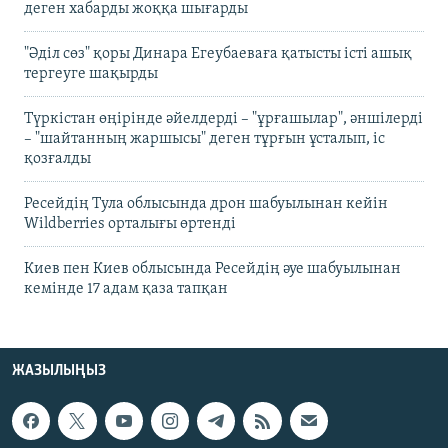
деген хабарды жоққа шығарды
"Әділ сөз" қоры Динара Егеубаеваға қатысты істі ашық
тергеуге шақырды
Түркістан өңірінде әйелдерді – "ұрғашылар", әншілерді
– "шайтанның жаршысы" деген тұрғын ұсталып, іс
қозғалды
Ресейдің Тула облысында дрон шабуылынан кейін
Wildberries орталығы өртенді
Киев пен Киев облысында Ресейдің әуе шабуылынан
кемінде 17 адам қаза тапқан
ЖАЗЫЛЫҢЫЗ