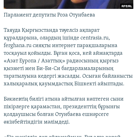
Парламент депутаты Роза Отунбаева
Таяуда Қырғызстанда тәуелсіз ақпарат
құралдарына, олардың ішінде centrasia.ru,
ferghana.ru сияқты интернет парақшаларына
тосқауыл қойылды. Бұған қоса, кей аймақтарда
«Азат Еуропа / Азаттық» радиосының қырғыз
қызметі мен Би-Би-Си бағдарламаларының
таратылуына кедергі жасалды. Осыған байланысты
халықаралық қауымдастық Бішкекті айыптады.
Бәкиевтің билігі атына айтылған көптеген сыни
пікірлерге қарамастан, президенттің бұрынғы
қолдаушысы болған Отунбаева ешнәрсеге
өкінбейтіндігін мәлімдеді.