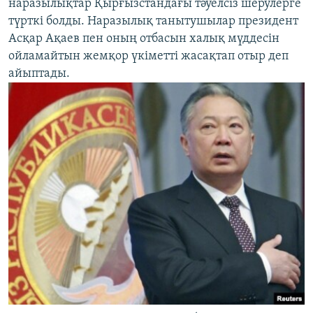
наразылықтар Қырғызстандағы тәуелсіз шерулерге
түрткі болды. Наразылық танытушылар президент
Асқар Ақаев пен оның отбасын халық мүддесін
ойламайтын жемқор үкіметті жасақтап отыр деп
айыптады.