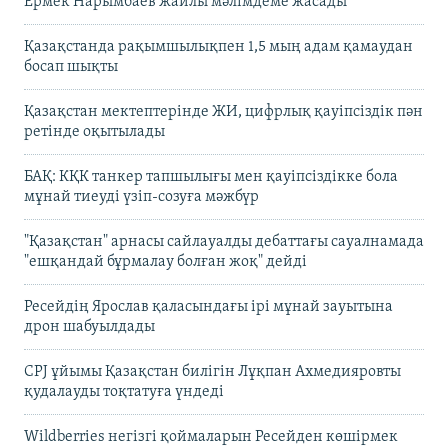
Ермек Нарымбаев жайлы мәлімдеме жасады
Қазақстанда рақымшылықпен 1,5 мың адам қамаудан
босап шықты
Қазақстан мектептерінде ЖИ, цифрлық қауіпсіздік пән
ретінде оқытылады
БАҚ: КҚК танкер тапшылығы мен қауіпсіздікке бола
мұнай тиеуді үзіп-созуға мәжбүр
"Қазақстан" арнасы сайлауалды дебаттағы сауалнамада
"ешқандай бұрмалау болған жоқ" дейді
Ресейдің Ярослав қаласындағы ірі мұнай зауытына
дрон шабуылдады
CPJ ұйымы Қазақстан билігін Лұқпан Ахмедияровты
қудалауды тоқтатуға үндеді
Wildberries негізгі қоймаларын Ресейден көшірмек