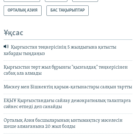
ОРТАЛЫҚ АЗИЯ
БАС ТАҚЫРЫПТАР
Ұқсас
Қырғызстан төңкерісінің 5 жылдығына қатысты
хабарды тыңдаңыз
Қырғызстан төрт жыл бұрынғы "қызғалдақ" төңкерісінен
сабақ ала алмады
Мәскеу мен Бішкектің қарым-қатынастары салқын тартты
ЕҚЫҰ Қырғызстандағы сайлау демократиялық талаптарға
сәйкес өтпеді деп санайды
Орталық Азия басшыларының ынтымақтасу мәселесін
шеше алмағанына 20 жыл болды