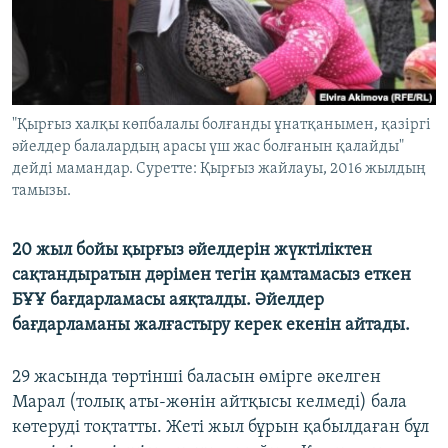
ЖАЗЫЛЫҢЫЗ
Басқа тілдерде
"Қырғыз халқы көпбалалы болғанды ұнатқанымен, қазіргі
әйелдер балалардың арасы үш жас болғанын қалайды"
дейді мамандар. Суретте: Қырғыз жайлауы, 2016 жылдың
тамызы.
20 жыл бойы қырғыз әйелдерін жүктіліктен
сақтандыратын дәрімен тегін қамтамасыз еткен
БҰҰ бағдарламасы аяқталды. Әйелдер
бағдарламаны жалғастыру керек екенін айтады.
29 жасында төртінші баласын өмірге әкелген
Марал (толық аты-жөнін айтқысы келмеді) бала
көтеруді тоқтатты. Жеті жыл бұрын қабылдаған бұл