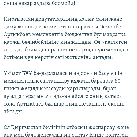
онша назар аудара бермейді.
Қырғызстан депутаттарының халық саны және
даму жөніндегі комитетінің төрағасы Осмонбек
Артыкбаев мемлекеттік бюджеттен бұл мақсатқа
қаржы бөлінбейтініне қынжылады. Ол «көптеген
жылдар бойы донорларға иек артқан үкіметтің өз
бетімен күн көретін сәті жеткенін» айтады.
Үкімет БҰҰ бағдарламасының орнын басу үшін
медициналық сақтандыру құжаты барларға 50
пайыз жеңілдік жасауды қарастырады, бірақ
ауылда тұратын мыңдаған әйелге оның қатысы
жоқ. Артықбаев бұл шараның жеткіліксіз екенін
айтады.
Ол Қырғызстан билігінің отбасын жоспарлау және
ана мен бала денсаулығын сақтау ісінде көптеген