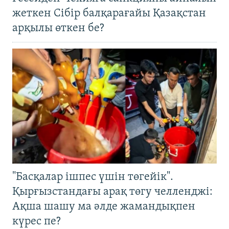
жеткен Сібір балқарағайы Қазақстан
арқылы өткен бе?
"Басқалар ішпес үшін төгейік".
Қырғызстандағы арақ төгу челленджі:
Ақша шашу ма әлде жамандықпен
күрес пе?