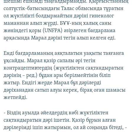
шешімі ешкімді таңғалдырмайды. Қырғызстанның
солтүстік-батысындағы Талас облысында тұратын
ол жүктілікті болдырмайтын дәріні гинеколог
маманнан алып жүрді. БҰҰ-ның халық саны
жөніндегі қоры (UNFPA) әзірлеген бағдарлама
арқасында Марал дәріні тегін алып келген еді.
Енді бағдарламаның аяқталатын уақыты таяғанға
ұқсайды. Марал қазір сапалы әрі тегін
контрацептивтердің (жүктіліктен сақтандыратын
дәрінің – ред.) бұдан ары берілмейтінін біліп
жатыр. Ендігі жерде Марал бұл дәрілерді
дәріханадан сатып алуы керек, бірақ оған шамасы
жетпейді.
- Біздің ауылда әйелдердің көбі жүктіліктен
сақтандыратын дәрі ішетін. Қазір бұрын алған
дәрілерімді ішіп жатырмын, ол ай соңында бітеді, -