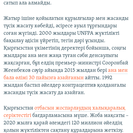
сатып ала алмайды.
Жатыр ішіне қойылатын құрылғылар мен жасанды
түсік жасату көбейді, әсіресе ауыл тұрғындары
соған жүгінді. 2000 жылдары UNFPA жүктілікті
бақылау әдісін үйретіп, тегін дәрі ұсынды.
Қырғызстан үкіметінің деректері бойынша, соңғы
жылдары ана мен жаңа туған сәби денсаулығы
жақсарған, бұл елдің премьер-министрі Сооронбай
Жеенбеков сәуір айында 2015 жылдан бері
ана мен
бала өлімі 30 пайызға азайғанын
айтты. 1992
жылдан бастап әйелдер контрацептив қолданғалы
жасанды түсік жасату да азайған.
Қырғызстан
отбасын жоспарлаудың халықаралық
серіктестігі
бағдарламасына мүше. Жоба мақсаты –
2020 жылға қарай әлемдегі 120 миллион әйелдің
қолын жүктіліктен сақтану құралдарына жеткізу.