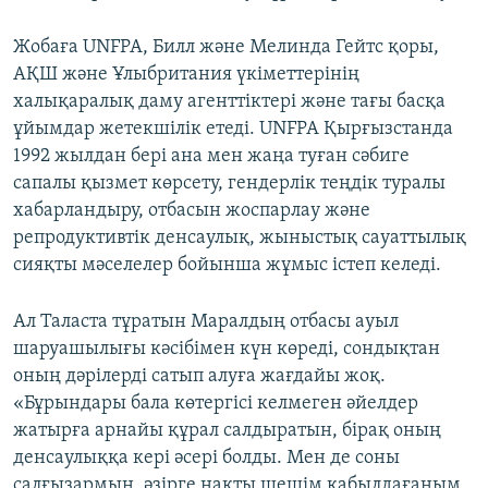
Жобаға UNFPA, Билл және Мелинда Гейтс қоры,
АҚШ және Ұлыбритания үкіметтерінің
халықаралық даму агенттіктері және тағы басқа
ұйымдар жетекшілік етеді. UNFPA Қырғызстанда
1992 жылдан бері ана мен жаңа туған сәбиге
сапалы қызмет көрсету, гендерлік теңдік туралы
хабарландыру, отбасын жоспарлау және
репродуктивтік денсаулық, жыныстық сауаттылық
сияқты мәселелер бойынша жұмыс істеп келеді.
Ал Таласта тұратын Маралдың отбасы ауыл
шаруашылығы кәсібімен күн көреді, сондықтан
оның дәрілерді сатып алуға жағдайы жоқ.
«Бұрындары бала көтергісі келмеген әйелдер
жатырға арнайы құрал салдыратын, бірақ оның
денсаулыққа кері әсері болды. Мен де соны
салғызармын, әзірге нақты шешім қабылдағаным