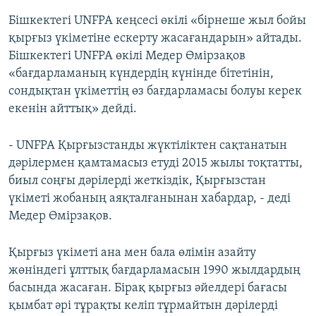
Бішкектегі UNFPA кеңсесі өкілі «бірнеше жыл бойы
қырғыз үкіметіне ескерту жасағандарын» айтады.
Бішкектегі UNFPA өкілі Медер Өмірзақов
«бағдарламаның күндердің күнінде бітетінін,
сондықтан үкіметтің өз бағдарламасы болуы керек
екенін айттық» дейді.
- UNFPA Қырғызстанды жүктіліктен сақтанатын
дәрілермен қамтамасыз етуді 2015 жылы тоқтатты,
биыл соңғы дәрілерді жеткіздік, Қырғызстан
үкіметі жобаның аяқталғанынан хабардар, - деді
Медер Өмірзақов.
Қырғыз үкіметі ана мен бала өлімін азайту
жөніндегі ұлттық бағдарламасын 1990 жылдардың
басында жасаған. Бірақ қырғыз әйелдері бағасы
қымбат әрі тұрақты келіп тұрмайтын дәрілерді