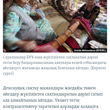
Сарапшылар БҰҰ-ның жүктіліктен сақтанатын дәріні
тегін беру бағдарламасының аяқталуы кедей отбасындағы
әйелдерге жағымсыз жаңалық болғанын айтады. (Көрнекі
сурет)
Денсаулық сақтау мамандары жағдайы төмен
әйелдер жүктіліктен сақтандыратын дәріні сатып
ала алмайтынын айтады. Үкімет тегін
контрацептивтер тарататын қорларды қолдауға