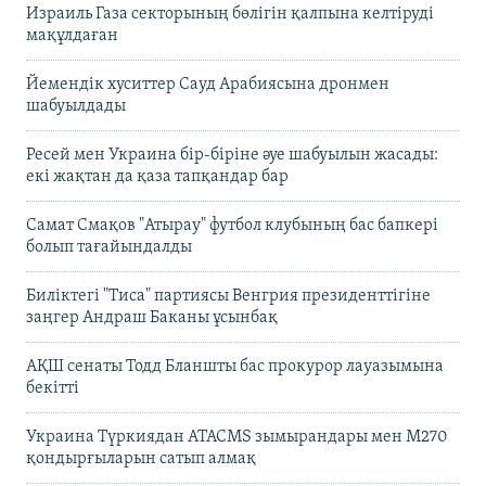
Израиль Газа секторының бөлігін қалпына келтіруді
мақұлдаған
Йемендік хуситтер Сауд Арабиясына дронмен
шабуылдады
Ресей мен Украина бір-біріне әуе шабуылын жасады:
екі жақтан да қаза тапқандар бар
Самат Смақов "Атырау" футбол клубының бас бапкері
болып тағайындалды
Биліктегі "Тиса" партиясы Венгрия президенттігіне
заңгер Андраш Баканы ұсынбақ
АҚШ сенаты Тодд Бланшты бас прокурор лауазымына
бекітті
Украина Түркиядан ATACMS зымырандары мен M270
қондырғыларын сатып алмақ