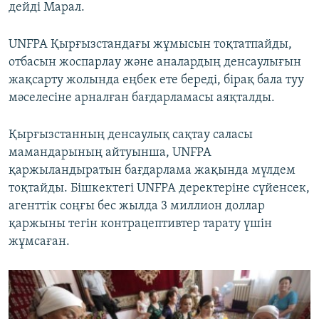
дейді Марал.
UNFPA Қырғызстандағы жұмысын тоқтатпайды,
отбасын жоспарлау және аналардың денсаулығын
жақсарту жолында еңбек ете береді, бірақ бала туу
мәселесіне арналған бағдарламасы аяқталды.
Қырғызстанның денсаулық сақтау саласы
мамандарының айтуынша, UNFPA
қаржыландыратын бағдарлама жақында мүлдем
тоқтайды. Бішкектегі UNFPA деректеріне сүйенсек,
агенттік соңғы бес жылда 3 миллион доллар
қаржыны тегін контрацептивтер тарату үшін
жұмсаған.