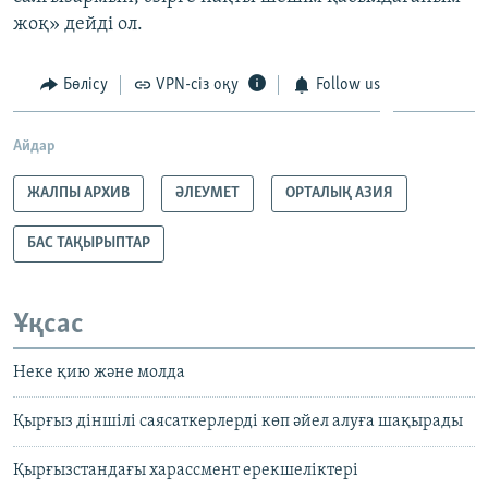
жоқ» дейді ол.
Бөлісу
VPN-сіз оқу
Follow us
Айдар
ЖАЛПЫ АРХИВ
ӘЛЕУМЕТ
ОРТАЛЫҚ АЗИЯ
БАС ТАҚЫРЫПТАР
Ұқсас
Неке қию және молда
Қырғыз діншілі саясаткерлерді көп әйел алуға шақырады
Қырғызстандағы харассмент ерекшеліктері