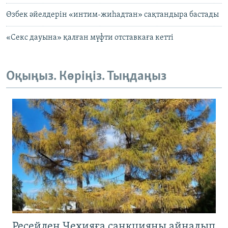
Өзбек әйелдерін «интим-жиһадтан» сақтандыра бастады
«Cекс дауына» қалған мүфти отставкаға кетті
Оқыңыз. Көріңіз. Тыңдаңыз
Ресейден Чехияға санкцияны айналып