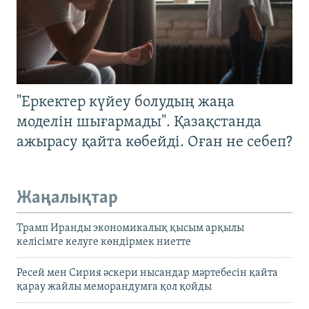
"Еркектер күйеу болудың жаңа
моделін шығармады". Қазақстанда
ажырасу қайта көбейді. Оған не себеп?
Жаңалықтар
Трамп Иранды экономикалық қысым арқылы
келісімге келуге көндірмек ниетте
Ресей мен Сирия әскери нысандар мәртебесін қайта
қарау жайлы меморандумға қол қойды