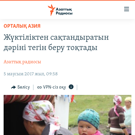
Accessibility
links
Skip
ОРТАЛЫҚ АЗИЯ
to
ЖАҢАЛЫҚТАР
Жүктіліктен сақтандыратын
main
САЯСАТ
content
дәріні тегін беру тоқтады
AZATTYQTV
Skip
to
Азаттық радиосы
ҚАҢТАР ОҚИҒАСЫ
main
5 маусым 2017 жыл, 09:58
АДАМ ҚҰҚЫҚТАРЫ
Navigation
Skip
ӘЛЕУМЕТ
Бөлісу
VPN-сіз оқу
to
ӘЛЕМ
Search
АРНАЙЫ ЖОБАЛАР
Русский