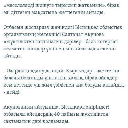
«мәселелерді шешуге тырысып жатқанын», бірақ
әлі діттеген мақсатына жетпегенін айтады.
Отбасын жоспарлау жөніндегі Ыстықкөл облыстық
орталығының жетекшісі Салтанат Акунова
«жүктіліктен сақтанатын дәрілер - бала көтергісі
келмеген жандар үшін ең ыңғайлы әдіс» екенін
айтады.
- Оларды қолдану да оңай. Қырғыздар - әдетте көп
балалы болғанды ұнататын халық, бірақ әйелдер
кем дегенде үш жыл үзіліспен ана болуды қалайды,
- дейді.
Акунованың айтуынша, Ыстықкөл өңіріндегі
отбасылы әйелдердің 40 пайызы жүктіліктен
сақтанатын дәрі қолданады.