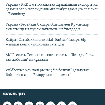
Украина КҚК-дағы Қазақстан мұнайының экспортына
қатысы бар инфрақұрылымға шабуылдамауға келіскен
– Bloomberg
Украина Ресейдің Самара облысы мен Краснодар
аймағындағы мұнай зауытына шабуылдады
Қайрат Сатыбалдыға тиесілі "Байсат" базары бір
жылдан кейін аукционда сатылды
АҚШ сенаты Ресейге санкция салатын "Линдси Грэм
заң жобасын" мақұлдады
Wildberries қоймаларының бір бөлігін "Қазақстан,
Өзбекстан және Беларуське көшірмек"
ЖАЗЫЛЫҢЫЗ