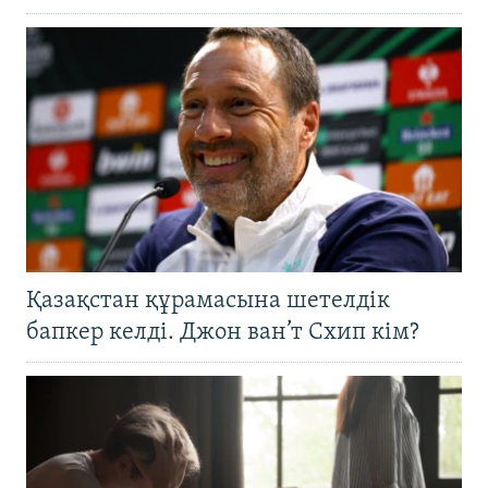
Қазақстан құрамасына шетелдік
бапкер келді. Джон ван’т Схип кім?