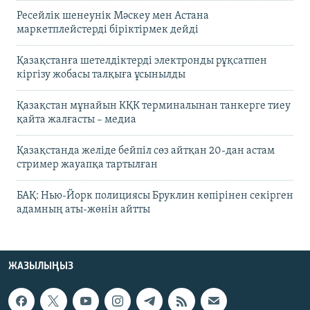
Ресейлік шенеунік Мәскеу мен Астана
маркетплейстерді біріктірмек дейді
Қазақстанға шетелдіктерді электронды рұқсатпен
кіргізу жобасы талқыға ұсынылды
Қазақстан мұнайын КҚК терминалынан танкерге тиеу
қайта жалғасты – медиа
Қазақстанда желіде бейпіл сөз айтқан 20-дан астам
стример жауапқа тартылған
БАҚ: Нью-Йорк полициясы Бруклин көпірінен секірген
адамның аты-жөнін айтты
ЖАЗЫЛЫҢЫЗ