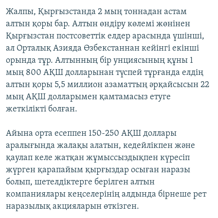
Жалпы, Қырғызстанда 2 мың тоннадан астам
алтын қоры бар. Алтын өндіру көлемі жөнінен
Қырғызстан постсоветтік елдер арасында үшінші,
ал Орталық Азияда Өзбекстаннан кейінгі екінші
орында тұр. Алтынның бір унциясының құны 1
мың 800 АҚШ долларынан түспей тұрғанда елдің
алтын қоры 5,5 миллион азаматтың әрқайсысын 22
мың АҚШ долларымен қамтамасыз етуге
жеткілікті болған.
Айына орта есеппен 150-250 АҚШ доллары
аралығында жалақы алатын, кедейлікпен және
қаулап келе жатқан жұмыссыздықпен күресіп
жүрген қарапайым қырғыздар осыған наразы
болып, шетелдіктерге берілген алтын
компаниялары кеңселерінің алдында бірнеше рет
наразылық акцияларын өткізген.