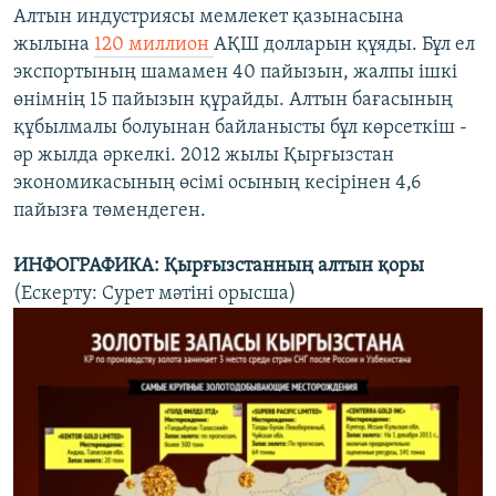
Алтын индустриясы мемлекет қазынасына
жылына
120 миллион
АҚШ долларын құяды. Бұл ел
экспортының шамамен 40 пайызын, жалпы ішкі
өнімнің 15 пайызын құрайды. Алтын бағасының
құбылмалы болуынан байланысты бұл көрсеткіш -
әр жылда әркелкі. 2012 жылы Қырғызстан
экономикасының өсімі осының кесірінен 4,6
пайызға төмендеген.
ИНФОГРАФИКА: Қырғызстанның алтын қоры
(Ескерту: Сурет мәтіні орысша)