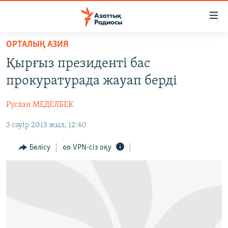
Accessibility
links
Skip
ОРТАЛЫҚ АЗИЯ
to
ЖАҢАЛЫҚТАР
Қырғыз президенті бас
main
САЯСАТ
content
прокуратурада жауап берді
AZATTYQTV
Skip
to
Руслан МЕДЕЛБЕК
ҚАҢТАР ОҚИҒАСЫ
main
3 сәуір 2013 жыл, 12:40
АДАМ ҚҰҚЫҚТАРЫ
Navigation
Skip
ӘЛЕУМЕТ
Бөлісу
VPN-сіз оқу
to
ӘЛЕМ
Search
АРНАЙЫ ЖОБАЛАР
Русский