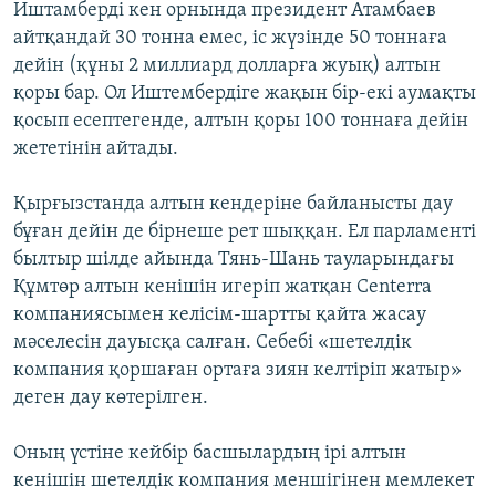
Иштамберді кен орнында президент Атамбаев
айтқандай 30 тонна емес, іс жүзінде 50 тоннаға
дейін (құны 2 миллиард долларға жуық) алтын
қоры бар. Ол Иштембердіге жақын бір-екі аумақты
қосып есептегенде, алтын қоры 100 тоннаға дейін
жететінін айтады.
Қырғызстанда алтын кендеріне байланысты дау
бұған дейін де бірнеше рет шыққан. Ел парламенті
былтыр шілде айында Тянь-Шань тауларындағы
Құмтөр алтын кенішін игеріп жатқан Centerra
компаниясымен келісім-шартты қайта жасау
мәселесін дауысқа салған. Себебі «шетелдік
компания қоршаған ортаға зиян келтіріп жатыр»
деген дау көтерілген.
Оның үстіне кейбір басшылардың ірі алтын
кенішін шетелдік компания меншігінен мемлекет