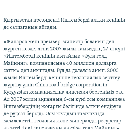
Қырғызстан президенті Иштемберді алтын кенішін
де сатпағанын айтады.
«Жапаров мені премьер-министр болайын деп
жүрген кезде, яғни 2007 жылы тамыздың 27-сі күні
«Иштемберді кенішін қытайлық «Фулл голд
Майнинг» компаниясына 40 миллион долларға
сатты» деп айыптады. Бұл да дәлелсіз айып. 2005
жылы Иштемберді кенішіне геологиялық зерттеу
жүргізу үшін China road bridge corporation in
Kyrgyzstan компаниясына лицензия бергеніміз рас.
Ал 2007 жылы ақпанның 6-сы күні осы компанияға
Иштембердінің жоғарғы бөлігінде алтын өндіруге
де рұқсат берілді. Осы жылдың тамызында
мемлекеттік геология және минералды ресурстар
агенттігі екі лицензияны да «Фул голд Майнинг»