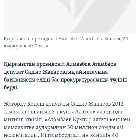
ЖАЗЫЛЫҢЫЗ
Басқа тілдерде
Қырғызстан президенті Алмазбек Атамбаев. Бішкек, 20
қыркүйек 2012 жыл.
Қырғызстан президенті Алмазбек Атамбаев
депутат Садыр Жапаровтың айыптауына
байланысты елдің бас прокуратурасында түсінік
берді.
Жогорку Кенеш депутаты Садыр Жапаров 2012
жылы қарашаның 3-і күні «Алатоо» алаңында
митинг өткізіп, «Атамбаев Құмтөр алтын кенінен
мемлекетке аударылған 30 миллион сомды өзі
иеленіп алды, Иштемберді алтын кенішін 40