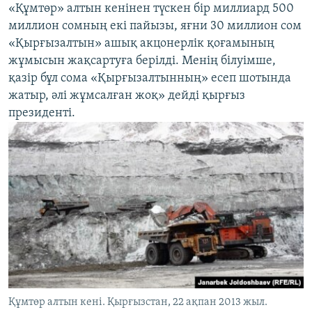
«Құмтөр» алтын кенінен түскен бір миллиард 500
миллион сомның екі пайызы, яғни 30 миллион сом
«Қырғызалтын» ашық акцонерлік қоғамының
жұмысын жақсартуға берілді. Менің білуімше,
қазір бұл сома «Қырғызалтынның» есеп шотында
жатыр, әлі жұмсалған жоқ» дейді қырғыз
президенті.
Құмтөр алтын кені. Қырғызстан, 22 ақпан 2013 жыл.