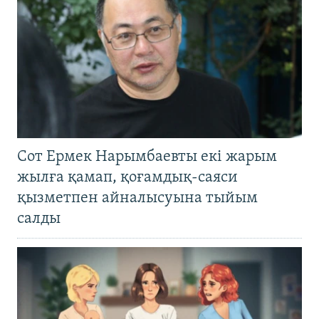
Сот Ермек Нарымбаевты екі жарым
жылға қамап, қоғамдық-саяси
қызметпен айналысуына тыйым
салды