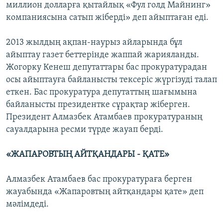
миллион долларға қытайлық «Фул голд Майнинг»
компаниясына сатып жіберді» деп айыптаған еді.
2013 жылдың ақпан-наурыз айларында бұл
айыптау газет беттерінде жаппай жарияланды.
Жогорку Кенеш депутаттары бас прокуратурадан
осы айыптауға байланысты тексеріс жүргізуді талап
еткен. Бас прокуратура депутаттың шағымына
байланысты президентке сұрақтар жіберген.
Президент Алмазбек Атамбаев прокуратураның
сауалдарына ресми түрде жауап берді.
«ЖАПАРОВТЫҢ АЙТҚАНДАРЫ - ҚАТЕ»
Алмазбек Атамбаев бас прокуратураға берген
жауабында «Жапаровтың айтқандары қате» деп
мәлімдеді.