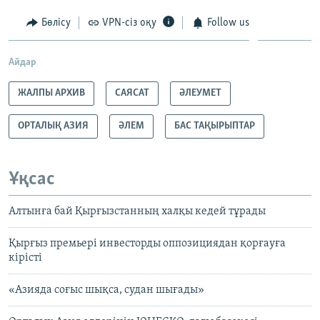
Бөлісу
VPN-сіз оқу
Follow us
Айдар
ЖАЛПЫ АРХИВ
САЯСАТ
ӘЛЕУМЕТ
ОРТАЛЫҚ АЗИЯ
ӘЛЕМ
БАС ТАҚЫРЫПТАР
Ұқсас
Алтынға бай Қырғызстанның халқы кедей тұрады
Қырғыз премьері инвесторды оппозициядан қорғауға
кірісті
«Азияда соғыс шықса, судан шығады»