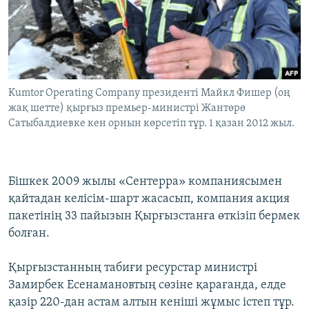
Kumtor Operating Company президенті Майкл Фишер (оң
жақ шетте) қырғыз премьер-министрі Жантөрө
Сатыбалдиевке кен орнын көрсетіп тұр. 1 қазан 2012 жыл.
Бішкек 2009 жылы «Сентерра» компаниясымен
қайтадан келісім-шарт жасасып, компания акция
пакетінің 33 пайызын Қырғызстанға өткізіп бермек
болған.
Қырғызстанның табиғи ресурстар министрі
Замирбек Есенамановтың сөзіне қарағанда, елде
қазір 220-дан астам алтын кеніші жұмыс істеп тұр.