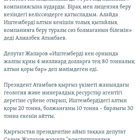
компаниясына аударды. Бірақ мен лицензия беру
кезіндегі келіссөздерге қатыспадым. Алайда
Иштемберді алтын кенішін толық қытайлық
компанияға беру туралы сөз болмағанын білемін»
деді Алмазбек Атамбаев.
Депутат Жапаров «Иштемберді кен орнында
жалпы құны 4 миллиард долларға тең 80 тонналық
алтын қоры бар» деп мәлімдеген еді.
Президент Атамбаев қырғыз үкіметі жанындағы
геология және минералдық ресурстар агентігі
дерегіне сүйене отырып, Иштембердідегі алтын
қоры 20 тонна, болжанғаны 10 тонна – барлығы 30
тонна екенін айтты.
Қырғызстан президентіне айып таққан депутат
Садық Жапаров жуықта "конституциялық