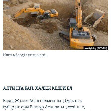
Иштамберді алтын кені.
АЛТЫНҒА БАЙ, ХАЛҚЫ КЕДЕЙ ЕЛ
Бірақ Жалал-Абад облысының бұрынғы
губернаторы Бектұр Асановтың сөзінше,