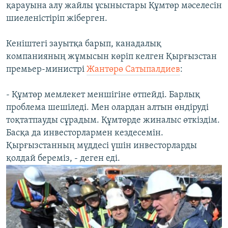
қарауына алу жайлы ұсыныстары Құмтөр мәселесін
шиеленістіріп жіберген.
Кеніштегі зауытқа барып, канадалық
компанияның жұмысын көріп келген Қырғызстан
премьер-министрі
Жантөрө Сатыпалдиев
:
- Құмтөр мемлекет меншігіне өтпейді. Барлық
проблема шешіледі. Мен олардан алтын өндіруді
тоқтатпауды сұрадым. Құмтөрде жиналыс өткіздім.
Басқа да инвесторлармен кездесемін.
Қырғызстанның мүддесі үшін инвесторларды
қолдай береміз, - деген еді.