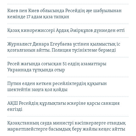
Киев пен Киев облысында Ресейдің әуе шабуылынан
кемінде 17 адам қаза тапқан
Қазақ кинорежиссері Ардақ Әмірқұлов дүниеден өтті
Журналист Динара Егеубаева үстінен қылмыстық іс
қозғалғанын айтты. Полиция түсініктеме бермеді
Ресей жағында соғысқан 51 елдің азаматтары
Украинада тұтқында отыр
Путин елден кеткен ресейліктердің құқығын
шектейтін заңға қол қойды
АҚШ Ресейдің құрлықтағы әскеріне қарсы санкция
енгізді
Қазақстанның сауда министрі кәсіпкерлерге отандық
маркетплейстерге басымдық беру жайлы кеңес айтты