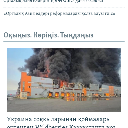
Орталық Азия елдерінің ЮНЕСКО-дағы бәсекесі
«Орталық Азия елдері реформаларды қолға алуы тиіс»
Оқыңыз. Көріңіз. Тыңдаңыз
Украина соққыларынан қоймалары
өртенген Wildberries Қазақстанға көз