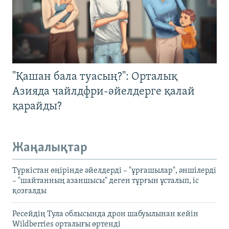
"Қашан бала туасың?": Орталық
Азияда чайлдфри-әйелдерге қалай
қарайды?
Жаңалықтар
Түркістан өңірінде әйелдерді – "ұрғашылар", әншілерді
– "шайтанның азаншысы" деген тұрғын ұсталып, іс
қозғалды
Ресейдің Тула облысында дрон шабуылынан кейін
Wildberries орталығы өртенді