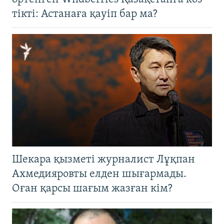
тікті: Астанаға қауіп бар ма?
Шекара қызметі журналист Лұқпан
Ахмедияровты елден шығармады.
Оған қарсы шағым жазған кім?