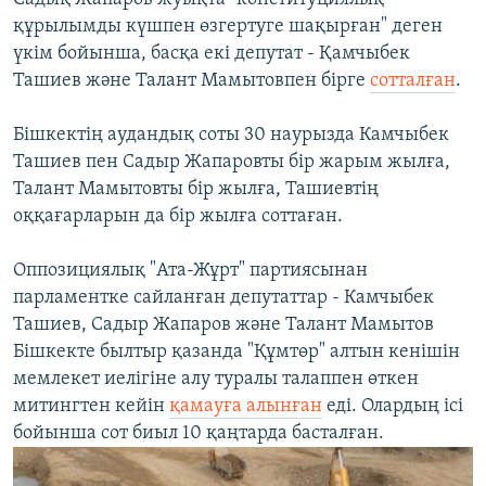
құрылымды күшпен өзгертуге шақырған" деген
үкім бойынша, басқа екі депутат - Қамчыбек
Ташиев және Талант Мамытовпен бірге
сотталған
.
Бішкектің аудандық соты 30 наурызда Камчыбек
Ташиев пен Садыр Жапаровты бір жарым жылға,
Талант Мамытовты бір жылға, Ташиевтің
оққағарларын да бір жылға соттаған.
Оппозициялық "Ата-Жұрт" партиясынан
парламентке сайланған депутаттар - Камчыбек
Ташиев, Садыр Жапаров және Талант Мамытов
Бішкекте былтыр қазанда "Құмтөр" алтын кенішін
мемлекет иелігіне алу туралы талаппен өткен
митингтен кейін
қамауға алынған
еді. Олардың ісі
бойынша сот биыл 10 қаңтарда басталған.