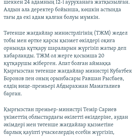
шеккен 24 адамның 12-і ауруханаға жатқызылған.
Алдын ала деректер бойынша, көшкін астында
тағы да екі адам қалған болуы мүмкін.
Төтенше жағдайлар министрлігінің (ТЖМ) жедел
тобы мен өртке қарсы қызмет өкілдері оқиға
орнында құтқару шараларын жүргізіп жатыр деп
хабарланды. ТЖМ ол жерге қосымша 20
құтқарушы жіберген. Апат болған аймаққа
Қырғызстан төтенше жағдайлар министрі Кубатбек
Боронов пен оның орынбасары Равшан Рысбаев,
елдің вице-премьері Абдырахман Маматалиев
барған.
Қырғызстан премьер-министрі Темір Сариев
үкіметтің облыстардағы өкілетті өкілдеріне, аудан
әкімдері мен төтенше жағдайлар қызметіне
барлық қауіпті учаскелердің есебін жүргізіп,