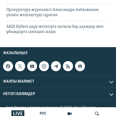
Прокуратура журналист Александра Алёхованың
үкімін жеңілдетуді сұраған
АҚШ Кубаға қару жеткізуге қатысы бар адамдар мен
ұйымдарға санкция салды
ЖАЗЫЛЫҢЫЗ
ЖАЛПЫ МӘЛІМЕТ
НЕГІЗГІ БӨЛІМДЕР
Азат Еуропа / Азаттық радиосы © 2026, Inc. | Барлық
құқықтары қорғалған
LIVE
РУС