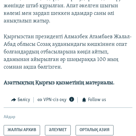
жөнінде штаб құрылған. Апат әкелген шығын
көлемі мен зардап шеккен адамдар саны әлі
анықталып жатыр.
Қырғызстан президенті Алмазбек Атамбаев Жалал-
Абад облысы Созақ ауданындағы көшкіннен опат
болғандардың отбасыларына көңіл айтып,
адамынан айырылған әр шаңыраққа 100 мың
сомнан ақша бөлгізген.
Азаттықтың Қырғыз қызметінің материалы.
Бөлісу
VPN-сіз оқу
Follow us
Айдар
ЖАЛПЫ АРХИВ
ӘЛЕУМЕТ
ОРТАЛЫҚ АЗИЯ