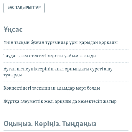
БАС ТАҚЫРЫПТАР
Ұқсас
Үйін тасқын бұзған тұрғындар ұры-қарыдан қорқады
Таудағы сел етектегі жұртты уайымға салды
Ауған шенеуніктерінің апат орнындағы суреті ашу
тудырды
Көкпектідегі тасқыннан адамдар мерт болды
Жұртқа әлеуметтік желі арқылы да көмектесіп жатыр
Оқыңыз. Көріңіз. Тыңдаңыз