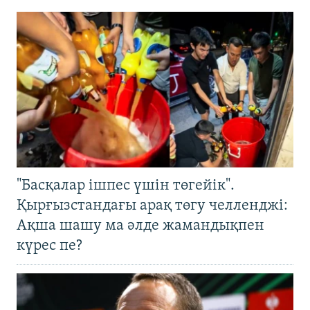
"Басқалар ішпес үшін төгейік".
Қырғызстандағы арақ төгу челленджі:
Ақша шашу ма әлде жамандықпен
күрес пе?