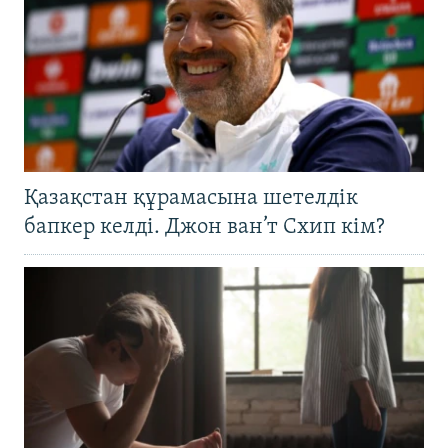
Қазақстан құрамасына шетелдік
бапкер келді. Джон ван’т Схип кім?