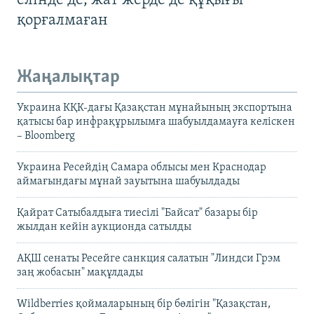
елінде де, жат жерде де құқығы
қорғалмаған
Жаңалықтар
Украина КҚК-дағы Қазақстан мұнайының экспортына
қатысы бар инфрақұрылымға шабуылдамауға келіскен
– Bloomberg
Украина Ресейдің Самара облысы мен Краснодар
аймағындағы мұнай зауытына шабуылдады
Қайрат Сатыбалдыға тиесілі "Байсат" базары бір
жылдан кейін аукционда сатылды
АҚШ сенаты Ресейге санкция салатын "Линдси Грэм
заң жобасын" мақұлдады
Wildberries қоймаларының бір бөлігін "Қазақстан,