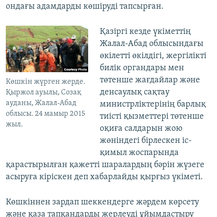
ондағы адамдарды көшіруді тапсырған.
Қазіргі кезде үкіметтің
Жалал-Абад облысындағы
өкілетті өкілдігі, жергілікті
билік органдары мен
төтенше жағдайлар және
Көшкін жүрген жерде.
денсаулық сақтау
Қыржол ауылы, Созақ
ауданы, Жалал-Абад
министрліктерінің барлық
облысы. 24 мамыр 2015
тиісті қызметтері төтенше
жыл.
оқиға салдарын жою
жөніндегі бірлескен іс-
қимыл жоспарында
қарастырылған қажетті шаралардың бәрін жүзеге
асыруға кіріскен деп хабарлайды қырғыз үкіметі.
Көшкіннен зардап шеккендерге жәрдем көрсету
және қаза тапқандарды жерлеуді ұйымдастыру