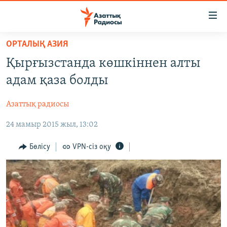
Accessibility
links
Skip
ОРТАЛЫҚ АЗИЯ
to
ЖАҢАЛЫҚТАР
Қырғызстанда көшкіннен алты
main
САЯСАТ
content
адам қаза болды
AZATTYQTV
Skip
to
Азаттық радиосы
ҚАҢТАР ОҚИҒАСЫ
main
24 мамыр 2015 жыл, 13:02
АДАМ ҚҰҚЫҚТАРЫ
Navigation
Skip
ӘЛЕУМЕТ
Бөлісу
VPN-сіз оқу
to
ӘЛЕМ
Search
АРНАЙЫ ЖОБАЛАР
Русский