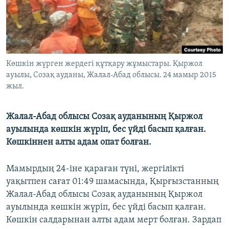
ЖАЗЫЛЫҢЫЗ
Басқа тілдерде
Көшкін жүрген жердегі құтқару жұмыстары. Қыржол
ауылы, Созақ ауданы, Жалал-Абад облысы. 24 мамыр 2015
жыл.
Жалал-Абад облысы Созақ ауданының Қыржол
ауылында көшкін жүріп, бес үйді басып қалған.
Көшкіннен алты адам опат болған.
Мамырдың 24-іне қараған түні, жергілікті
уақытпен сағат 01:49 шамасында, Қырғызстанның
Жалал-Абад облысы Созақ ауданының Қыржол
ауылында көшкін жүріп, бес үйді басып қалған.
Көшкін салдарынан алты адам мерт болған. Зардап