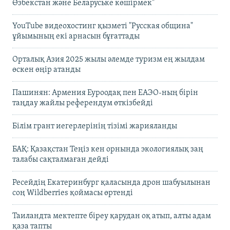
Өзбекстан және Беларуське көшірмек"
YouTube видеохостинг қызметі "Русская община"
ұйымының екі арнасын бұғаттады
Орталық Азия 2025 жылы әлемде туризм ең жылдам
өскен өңір атанды
Пашинян: Армения Еуроодақ пен ЕАЭО-ның бірін
таңдау жайлы референдум өткізбейді
Білім грант иегерлерінің тізімі жарияланды
БАҚ: Қазақстан Теңіз кен орнында экологиялық заң
талабы сақталмаған дейді
Ресейдің Екатеринбург қаласында дрон шабуылынан
соң Wildberries қоймасы өртенді
Таиландта мектепте біреу қарудан оқ атып, алты адам
қаза тапты