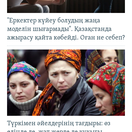
"Еркектер күйеу болудың жаңа
моделін шығармады". Қазақстанда
ажырасу қайта көбейді. Оған не себеп?
Түркімен әйелдерінің тағдыры: өз