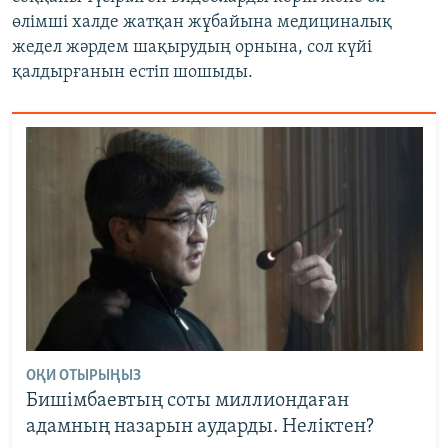
өлімші халде жатқан жұбайына медициналық
жедел жәрдем шақырудың орнына, сол күйі
қалдырғанын естіп шошыды.
ОҚИ ОТЫРЫҢЫЗ
Бишімбаевтың соты миллиондаған
адамның назарын аударды. Неліктен?