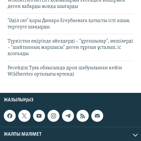
Wildberries негізгі қоймаларын Ресейден көшірмек
деген хабарды жоққа шығарды
"Әділ сөз" қоры Динара Егеубаеваға қатысты істі ашық
тергеуге шақырды
Түркістан өңірінде әйелдерді – "ұрғашылар", әншілерді
– "шайтанның жаршысы" деген тұрғын ұсталып, іс
қозғалды
Ресейдің Тула облысында дрон шабуылынан кейін
Wildberries орталығы өртенді
ЖАЗЫЛЫҢЫЗ
ЖАЛПЫ МӘЛІМЕТ