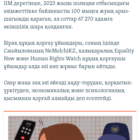
ІІМ дерегінше, 2023 жылы полиция отбасындағы
әлімжеттікке байланысты 100 мыңға жуық арыз-
шағымды қараған, ал соттар 67 270 адамға
әкімшілік шара қолданған.
Бірақ құқық қорғау ұйымдары, соның ішінде
Смайылованың NeMolchiKZ, халықаралық Equality
Now және Human Rights Watch құқық қорғаушы
ұйымдар алда әлі көп жұмыс барын айтады.
Олар жаңа заң әлі әйелді аңду-торудан, қорқытып-
үркітуден, экономикалық және психологиялық
қысымнан қорғай алмайды деп есептейді.