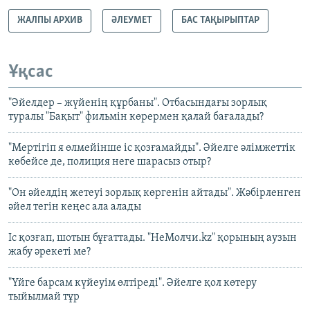
ЖАЛПЫ АРХИВ
ӘЛЕУМЕТ
БАС ТАҚЫРЫПТАР
Ұқсас
"Әйелдер – жүйенің құрбаны". Отбасындағы зорлық
туралы "Бақыт" фильмін көрермен қалай бағалады?
"Мертігіп я өлмейінше іс қозғамайды". Әйелге әлімжеттік
көбейсе де, полиция неге шарасыз отыр?
"Он әйелдің жетеуі зорлық көргенін айтады". Жәбірленген
әйел тегін кеңес ала алады
Іс қозғап, шотын бұғаттады. "НеМолчи.kz" қорының аузын
жабу әрекеті ме?
"Үйге барсам күйеуім өлтіреді". Әйелге қол көтеру
тыйылмай тұр