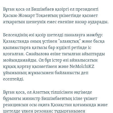
Бұған қоса ол Бишімбаев қазіргі ел президенті
Қасым-Жомарт Тоқаевтың үкіметінде қызмет
атқаратын шенеунік емес екеніне назар аударады.
Белсендінің өзі қазір шетелді паналауға мәжбүр:
Қазақстанда оның үстінен "алаяқтық" және басқа
қылмыстарға қатысы бар күдікті ретінде іс
қозғалған. Смайылова өзіне тағылған айыптарды
мойындамайды. Ол бұл істер өзі айналысатын
құқық қорғау қызметімен және NeMolchiKZ
ұйымының жұмысымен байланысты деп
есептейді.
Бұған қоса, ол Азаттық тілшісімен әңгімеде
бұрынғы министр Бишімбаевтың ісіне үкімет
реакциясын осы оқиға Қазақстан қоғамында және
шетелде үлкен резонанс тудырғанымен