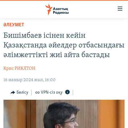
Accessibility
links
Skip
ӘЛЕУМЕТ
to
ЖАҢАЛЫҚТАР
Бишімбаев ісінен кейін
main
САЯСАТ
content
Қазақстанда әйелдер отбасындағы
AZATTYQTV
Skip
әлімжеттікті жиі айта бастады
to
ҚАҢТАР ОҚИҒАСЫ
main
Крис РИКЛТОН
АДАМ ҚҰҚЫҚТАРЫ
Navigation
Skip
16 мамыр 2024 жыл, 16:00
ӘЛЕУМЕТ
to
ӘЛЕМ
Бөлісу
VPN-сіз оқу
Search
АРНАЙЫ ЖОБАЛАР
Русский