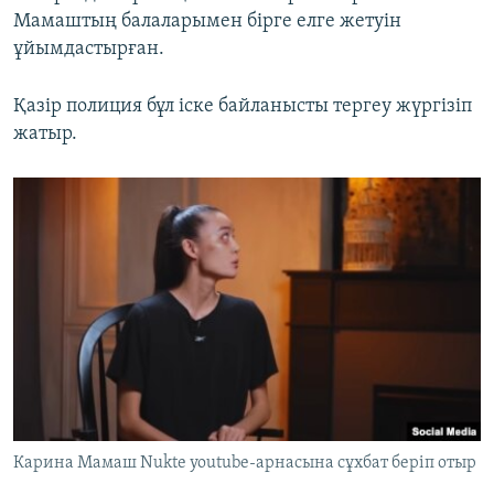
Мамаштың балаларымен бірге елге жетуін
ұйымдастырған.
Қазір полиция бұл іске байланысты тергеу жүргізіп
жатыр.
Карина Мамаш Nukte youtube-арнасына сұхбат беріп отыр