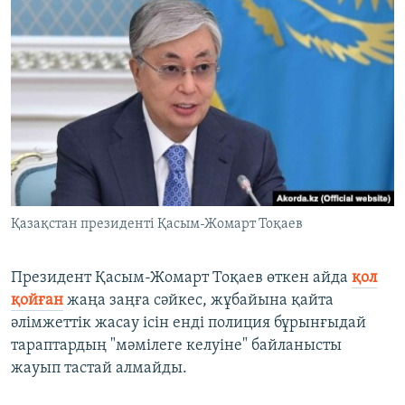
Қазақстан президенті Қасым-Жомарт Тоқаев
Президент Қасым-Жомарт Тоқаев өткен айда
қол
қойған
жаңа заңға сәйкес, жұбайына қайта
әлімжеттік жасау ісін енді полиция бұрынғыдай
тараптардың "мәмілеге келуіне" байланысты
жауып тастай алмайды.