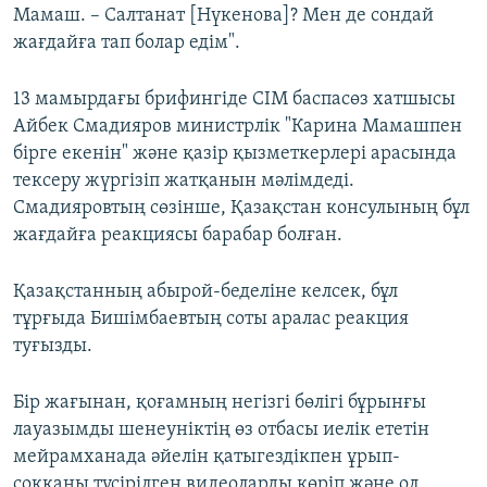
Мамаш. – Салтанат [Нүкенова]? Мен де сондай
жағдайға тап болар едім".
13 мамырдағы брифингіде СІМ баспасөз хатшысы
Айбек Смадияров министрлік "Карина Мамашпен
бірге екенін" және қазір қызметкерлері арасында
тексеру жүргізіп жатқанын мәлімдеді.
Смадияровтың сөзінше, Қазақстан консулының бұл
жағдайға реакциясы барабар болған.
Қазақстанның абырой-беделіне келсек, бұл
тұрғыда Бишімбаевтың соты аралас реакция
туғызды.
Бір жағынан, қоғамның негізгі бөлігі бұрынғы
лауазымды шенеуніктің өз отбасы иелік ететін
мейрамханада әйелін қатыгездікпен ұрып-
соққаны түсірілген видеоларды көріп және ол