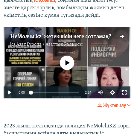
қылмыстық
іс қозғап
, соңынан шам алып түсуі
әйелге қарсы зорлық-зомбылықты жоямыз деген
үкіметтің сөзіне күмән туғызады дейді.
"НеМолчи.kz" жетекшісін неге соттамақ?
(c)
Азат Еуропа / Азаттық Радиосы
No media source currently available
Auto
0:00
2:24
240p
Жүктеп алу
360p
Auto
240p
360p
480p
480p
2023 жылы желтоқсанда полиция NeMolchiKZ қоры
басшысының үстінен алты қылмыстық іс
720p