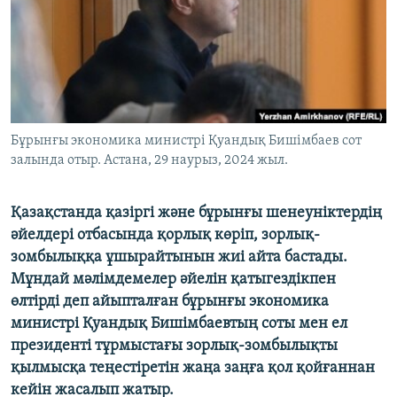
ЖАЗЫЛЫҢЫЗ
Басқа тілдерде
Бұрынғы экономика министрі Қуандық Бишімбаев сот
залында отыр. Астана, 29 наурыз, 2024 жыл.
Қазақстанда қазіргі және бұрынғы шенеуніктердің
әйелдері отбасында қорлық көріп, зорлық-
зомбылыққа ұшырайтынын жиі айта бастады.
Мұндай мәлімдемелер әйелін қатыгездікпен
өлтірді деп айыпталған бұрынғы экономика
министрі Қуандық Бишімбаевтың соты мен ел
президенті тұрмыстағы зорлық-зомбылықты
қылмысқа теңестіретін жаңа заңға қол қойғаннан
кейін жасалып жатыр.