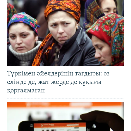
Түркімен әйелдерінің тағдыры: өз
елінде де, жат жерде де құқығы
қорғалмаған