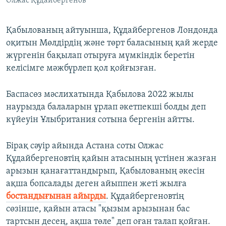
Олжас Құдайбергенов
Қабылованың айтуынша, Құдайбергенов Лондонда
оқитын Мөлдірдің және төрт баласының қай жерде
жүргенін бақылап отыруға мүмкіндік беретін
келісімге мәжбүрлеп қол қойғызған.
Баспасөз мәслихатында Қабылова 2022 жылы
наурызда балаларын ұрлап әкетпекші болды деп
күйеуін Ұлыбритания сотына бергенін айтты.
Бірақ сәуір айында Астана соты Олжас
Құдайбергеновтің қайын атасының үстінен жазған
арызын қанағаттандырып, Қабылованың әкесін
ақша бопсалады деген айыппен жеті жылға
бостандығынан айырды
. Құдайбергеновтің
сөзінше, қайын атасы "қызым арызынан бас
тартсын десең, ақша төле" деп оған талап қойған.