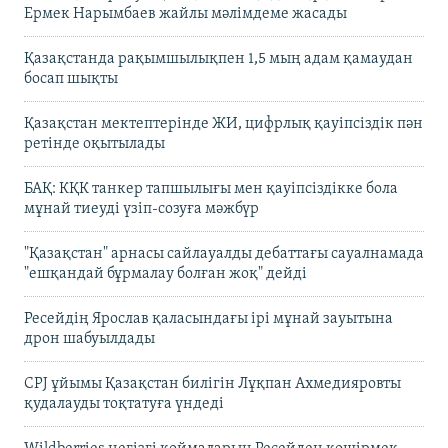
Ермек Нарымбаев жайлы мәлімдеме жасады
Қазақстанда рақымшылықпен 1,5 мың адам қамаудан
босап шықты
Қазақстан мектептерінде ЖИ, цифрлық қауіпсіздік пән
ретінде оқытылады
БАҚ: КҚК танкер тапшылығы мен қауіпсіздікке бола
мұнай тиеуді үзіп-созуға мәжбүр
"Қазақстан" арнасы сайлауалды дебаттағы сауалнамада
"ешқандай бұрмалау болған жоқ" дейді
Ресейдің Ярослав қаласындағы ірі мұнай зауытына
дрон шабуылдады
CPJ ұйымы Қазақстан билігін Лұқпан Ахмедияровты
қудалауды тоқтатуға үндеді