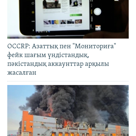
OCCRP: Азаттық пен "Мониториға"
фейк шағым үндістандық,
пәкістандық аккаунттар арқылы
жасалған