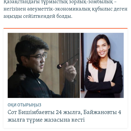
Қазақстандағы тұрмыстық зорлық-зомбылық –
негізінен әлеуметтік-экономикалық құбылыс деген
аңызды сейілткендей болды.
ОҚИ ОТЫРЫҢЫЗ
Сот Бишімбаевты 24 жылға, Байжановты 4
жылға түрме жазасына кесті