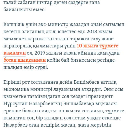
талай сабаған шығар деген сөздерге ғана
байланысты емес.
Көпшілік үшін экс-министр жазадан оңай сытылып
кететін элитаның өкілі іспеттес еді: 2018 жылы
мемлекет қаражатын талан-таражға салу және
парақорлық қылмыстары үшін
10 жылға түрмеге
қамалған
ол, 2019 жылғы қазан айында қамаудан
босап шыққаннан
кейін бай бизнесмен ретінде
шалқып өмір сүрді.
Бірінші рет сотталғанға дейін Бишімбаев ұлттық
экономика министрі лауазымын атқарды. Оны осы
қызметке тағайындаған сол кездегі президент
Нұрсұлтан Назарбаевтың Бишімбаевқа ықыласы
ерекше болған сияқты: он жылға сотталып, түрмеге
қамалған соң бір жылдан сәл астам уақыт өткенде
Назарбаев оған кешірім жасап, жаза мерзімін