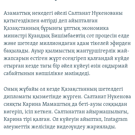
Азаматтық некедегі әйелі Салтанат Нүкенованы
қатыгездікпен өлтірді деп айыпталған
Қазақстанның бұрынғы ұлттық экономика
министрі Қуандық Бишімбаевтің сот процесін елде
және шетелде миллиондаған адам тікелей эфирден
бақылады. Ауыр қылмыстың жантүршігерлік жай-
жапсарын естіген жұрт есеңгіреп қалғандай күйде
отырған кезде тағы бір әйел күйеуі өзін оңдырмай
сабайтынын көпшілікке мәлімдеді.
Оның жұбайы ол кезде Қазақстанның шетелдегі
дипломаты қызметінде жүрген. Салтанат Нүкенова
сияқты Карина Мамаштың да беті-аузы соққыдан
көгеріп, ісіп кеткен. Салтанаттан айырмашылығы,
Карина тірі қалған. Ол күйеуін айыптап, Instagram
әлеуметтік желісінде видеоүндеу жариялады.