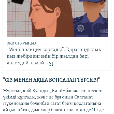
ОҚИ ОТЫРЫҢЫЗ
"Мені полиция зорлады". Қарағандылық
қыз жәбірленгенін бір жылдан бері
дәлелдей алмай жүр
"СІЗ МЕНЕН АҚША БОПСАЛАП ТҰРСЫЗ!"
Жұрттың көбі Қуандық Бишімбаевқа сот кескен
үкімді құптады, және де бұл оның Салтанат
Нүкенованы бәленбай сағат бойы қорлағанына
айқын айғақ-дәлелдер болғанына, оған дейін де