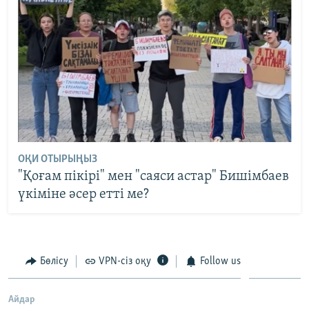
ОҚИ ОТЫРЫҢЫЗ
"Қоғам пікірі" мен "саяси астар" Бишімбаев
үкіміне әсер етті ме?
Бөлісу
VPN-сіз оқу
Follow us
Айдар