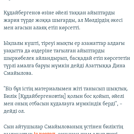
Құдайбергенов өзіне әйелі таққан айыптарды
жария түрде жоққа шығарды, ал Мөлдірдің әкесі
мен ағасын алаяқ етіп көрсетті.
Ықпалы күшті, тіреуі мықты ер азаматтар алдағы
уақытта да өздеріне тағылған айыптарды
шыркөбелек айландырып, басқадай етіп көрсететін
түрлі амалға баруы мүмкін дейді Азаттыққа Дина
Смайылова.
"Біз бұл істің материалымен жіті танысып шықтық.
Билік [Құдайбергеновтің] қолын бос қойып, әйелі
мен оның отбасын қудалауға мүмкіндік берді", –
дейді ол.
Сын айтушылар Смайылованың үстінен биліктің