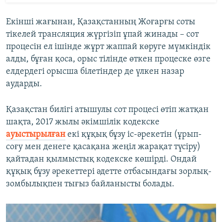
Екінші жағынан, Қазақстанның Жоғарғы соты
тікелей трансляция жүргізіп ұпай жинады – сот
процесін ел ішінде жұрт жаппай көруге мүмкіндік
алды, бұған қоса, орыс тілінде өткен процеске өзге
елдердегі орысша білетіндер де үлкен назар
аударды.
Қазақстан билігі атышулы сот процесі өтіп жатқан
шақта, 2017 жылы әкімшілік кодекске
ауыстырылған
екі құқық бұзу іс-әрекетін (ұрып-
соғу мен денеге қасақана жеңіл жарақат түсіру)
қайтадан қылмыстық кодекске көшірді. Ондай
құқық бұзу әрекеттері әдетте отбасындағы зорлық-
зомбылықпен тығыз байланысты болады.