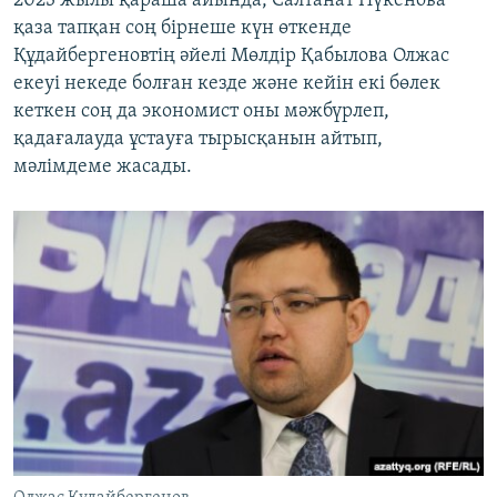
2023 жылы қараша айында, Салтанат Нүкенова
қаза тапқан соң бірнеше күн өткенде
Құдайбергеновтің әйелі Мөлдір Қабылова Олжас
екеуі некеде болған кезде және кейін екі бөлек
кеткен соң да экономист оны мәжбүрлеп,
қадағалауда ұстауға тырысқанын айтып,
мәлімдеме жасады.