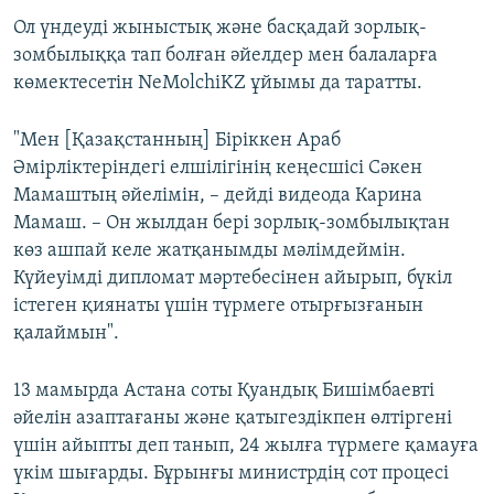
Ол үндеуді жыныстық және басқадай зорлық-
зомбылыққа тап болған әйелдер мен балаларға
көмектесетін NeMolchiKZ ұйымы да таратты.
"Мен [Қазақстанның] Біріккен Араб
Әмірліктеріндегі елшілігінің кеңесшісі Сәкен
Мамаштың әйелімін, – дейді видеода Карина
Мамаш. – Он жылдан бері зорлық-зомбылықтан
көз ашпай келе жатқанымды мәлімдеймін.
Күйеуімді дипломат мәртебесінен айырып, бүкіл
істеген қиянаты үшін түрмеге отырғызғанын
қалаймын".
13 мамырда Астана соты Қуандық Бишімбаевті
әйелін азаптағаны және қатыгездікпен өлтіргені
үшін айыпты деп танып, 24 жылға түрмеге қамауға
үкім шығарды. Бұрынғы министрдің сот процесі