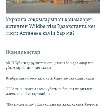
Украина соққыларынан қоймалары
өртенген Wildberries Қазақстанға көз
тікті: Астанаға қауіп бар ма?
Жаңалықтар
АҚШ Кубаға қару жеткізуге қатысы бар адамдар мен
ұйымдарға санкция салды
Ұлыбритания Ресейдің алты банкіне санкция салды
UEFA 2030 жылғы әлем кубогына бойкот жариялау
идеясынан бас тартпайды
"Жосықсыз ұстау". Қазақстанның адам құқығы бюросы