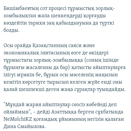
Бишімбаевтың сот процесі тұрмыстық зорлық-
зомбылықтан жапа шеккендерді қорғауды
көздейтін тарихи заң қабылдануына да түрткі
болды.
Осы орайда Қазақстанның саяси және
экономикалық элитасының өзге де өкілдері
тұрмыстағы зорлық-зомбылыққа (соның ішінде
бұрынғы жасалғаны да бар) қатысты айыптауларға
ілігуі мүмкін бе, бұрын осы мәселенің маңызын
кемітіп көрсетуге тырысып келген жүйе енді оны
қалай шешпекші деген жаңа сұрақтар туындайды.
"Мұндай жария айыптаулар сөзсіз көбейеді деп
ойлаймын", – дейді Азаттыққа берген сұхбатында
NeMolchiKZ қоғамдық ұйымының негізін қалаған
Дина Смайылова.