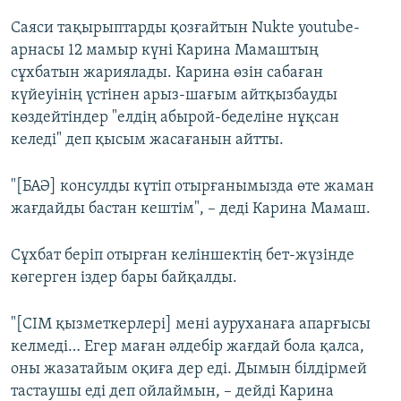
Саяси тақырыптарды қозғайтын Nukte youtube-
арнасы 12 мамыр күні Карина Мамаштың
сұхбатын жариялады. Карина өзін сабаған
күйеуінің үстінен арыз-шағым айтқызбауды
көздейтіндер "елдің абырой-беделіне нұқсан
келеді" деп қысым жасағанын айтты.
"[БАӘ] консулды күтіп отырғанымызда өте жаман
жағдайды бастан кештім", – деді Карина Мамаш.
Сұхбат беріп отырған келіншектің бет-жүзінде
көгерген іздер бары байқалды.
"[СІМ қызметкерлері] мені ауруханаға апарғысы
келмеді… Егер маған әлдебір жағдай бола қалса,
оны жазатайым оқиға дер еді. Дымын білдірмей
тастаушы еді деп ойлаймын, – дейді Карина