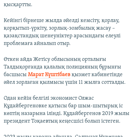
қысқартты.
Кейінгі бірнеше жылда әйелді кемсіту, қорлау,
қорқытып-үркіту, зорлық-зомбылық жасау –
қазақстандық шенеуніктер арасындағы елеулі
проблемаға айналып отыр.
Өткен айда Жетісу облысының орталығы
Талдықорғанда қалалық полицияның бұрынғы
басшысы
Марат Күштібаев
қызмет кабинетінде
әйел зорлаған қылмысы үшін 11 жылға сотталды.
Одан кейін белгілі экономист Олжас
Құдайбергеновке қатысы бар шым-шытырық іс
көптің назарына ілінді. Құдайбергенов 2019 жылы
президент Тоқаевтың кеңесшісі болып істеген.