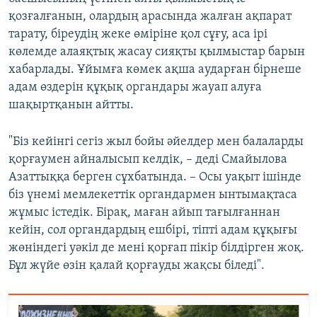
720p
1080p
қозғалғанын, олардың арасында жалған ақпарат
1080p
тарату, біреудің жеке өміріне қол сұғу, аса ірі
көлемде алаяқтық жасау сияқты қылмыстар барын
хабарлады. Ұйымға көмек ақша аударған бірнеше
адам өздерін құқық органдары жауап алуға
шақыртқанын айтты.
"Біз кейінгі сегіз жыл бойы әйелдер мен балаларды
қорғаумен айналысып келдік, – деді Смайылова
Азаттыққа берген сұхбатында. – Осы уақыт ішінде
біз үнемі мемлекеттік органдармен ынтымақтаса
жұмыс істедік. Бірақ, маған айып тағылғаннан
кейін, сол органдардың ешбірі, тіпті адам құқығы
жөніндегі уәкіл де мені қорғап пікір білдірген жоқ.
Бұл жүйе өзін қалай қорғауды жақсы біледі".