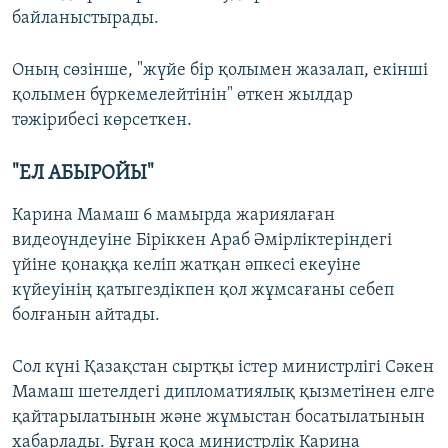
байланыстырады.
Оның сөзінше, "жүйе бір қолымен жазалап, екінші
қолымен бүркемелейтінін" өткен жылдар
тәжірибесі көрсеткен.
"ЕЛ АБЫРОЙЫ"
Карина Мамаш 6 мамырда жариялаған
видеоүндеуіне Біріккен Араб Әмірліктеріндегі
үйіне қонаққа келіп жатқан әпкесі екеуіне
күйеуінің қатыгездікпен қол жұмсағаны себеп
болғанын айтады.
Сол күні Қазақстан сыртқы істер министрлігі Сәкен
Мамаш шетелдегі дипломатиялық қызметінен елге
қайтарылатынын және жұмыстан босатылатынын
хабарлады. Бұған қоса министрлік Карина