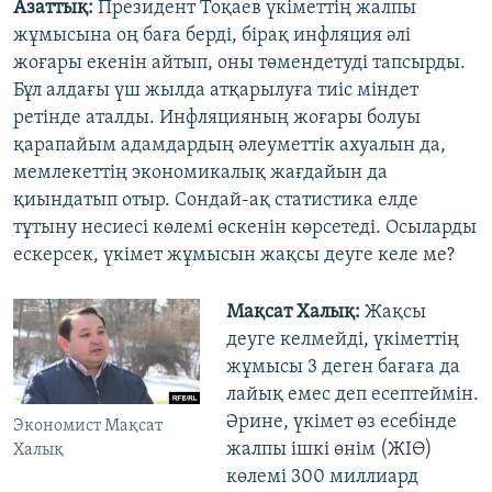
Азаттық:
Президент Тоқаев үкіметтің жалпы
жұмысына оң баға берді, бірақ инфляция әлі
жоғары екенін айтып, оны төмендетуді тапсырды.
Бұл алдағы үш жылда атқарылуға тиіс міндет
ретінде аталды. Инфляцияның жоғары болуы
қарапайым адамдардың әлеуметтік ахуалын да,
мемлекеттің экономикалық жағдайын да
қиындатып отыр. Сондай-ақ статистика елде
тұтыну несиесі көлемі өскенін көрсетеді. Осыларды
ескерсек, үкімет жұмысын жақсы деуге келе ме?
Мақсат Халық:
Жақсы
деуге келмейді, үкіметтің
жұмысы 3 деген бағаға да
лайық емес деп есептеймін.
Әрине, үкімет өз есебінде
Экономист Мақсат
жалпы ішкі өнім (ЖІӨ)
Халық
көлемі 300 миллиард