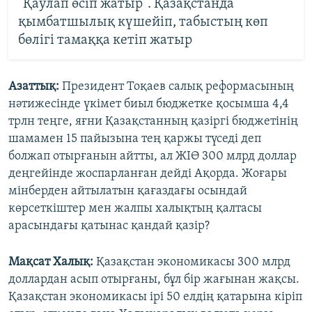
"Қаулап өсіп жатыр". Қазақстанда
қымбатшылық күшейіп, табыстың көп
бөлігі тамаққа кетіп жатыр
Азаттық:
Президент Тоқаев салық реформасының
нәтижесінде үкімет биыл бюджетке қосымша 4,4
трлн теңге, яғни Қазақстанның қазіргі бюджетінің
шамамен 15 пайызына тең қаржы түседі деп
болжап отырғанын айтты, ал ЖІӨ 300 млрд доллар
деңгейінде жоспарланған дейді Ақорда. Жоғары
мінберден айтылатын қағаздағы осындай
көрсеткіштер мен жалпы халықтың қалтасы
арасындағы қатынас қандай қазір?
Мақсат Халық:
Қазақстан экономикасы 300 млрд
доллардан асып отырғаны, бұл бір жағынан жақсы.
Қазақстан экономикасы ірі 50 елдің қатарына кіріп