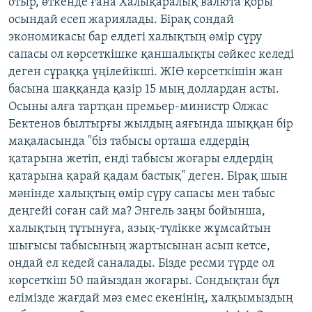
отыр, өткенде ғана Халықаралық валюта қоры
осындай есеп жариялады. Бірақ сондай
экономикасы бар елдегі халықтың өмір сүру
сапасы ол көрсеткішке қаншалықты сәйкес келеді
деген сұраққа үңілейікші. ЖІӨ көрсеткішін жан
басына шаққанда қазір 15 мың доллардан асты.
Осыны алға тартқан премьер-министр Олжас
Бектенов былтырғы жылдың аяғында шыққан бір
мақаласында "біз табысы орташа елдердің
қатарына жетіп, енді табысы жоғары елдердің
қатарына қарай қадам бастық" деген. Бірақ шын
мәнінде халықтың өмір сүру сапасы мен табыс
деңгейі соған сай ма? Энгель заңы бойынша,
халықтың тұтынуға, азық-түлікке жұмсайтын
шығысы табысының жартысынан асып кетсе,
ондай ел кедей саналады. Бізде ресми түрде ол
көрсеткіш 50 пайыздан жоғары. Сондықтан бұл
елімізде жағдай мәз емес екенінің, халқымыздың