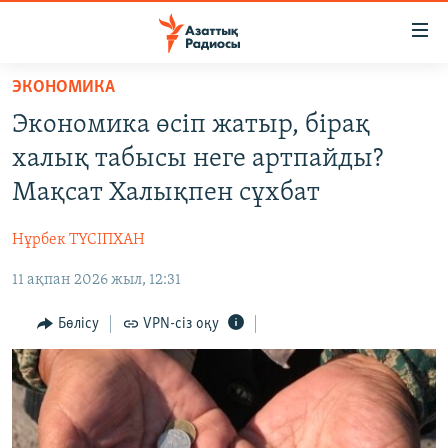
Accessibility
links
Skip
ЭКОНОМИКА
to
ЖАҢАЛЫҚТАР
Экономика өсіп жатыр, бірақ
main
САЯСАТ
content
халық табысы неге артпайды?
AZATTYQTV
Skip
Мақсат Халықпен сұхбат
to
ҚАҢТАР ОҚИҒАСЫ
main
Нұрбек ТҮСІПХАН
АДАМ ҚҰҚЫҚТАРЫ
Navigation
Skip
11 ақпан 2026 жыл, 12:31
ӘЛЕУМЕТ
to
ӘЛЕМ
Бөлісу
VPN-сіз оқу
Search
АРНАЙЫ ЖОБАЛАР
Русский