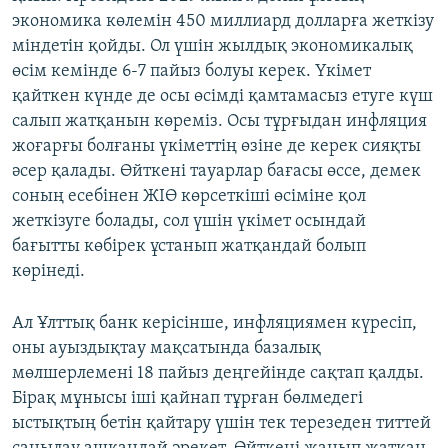
экономика көлемін 450 миллиард долларға жеткізу
міндетін қойды. Ол үшін жылдық экономикалық
өсім кемінде 6-7 пайыз болуы керек. Үкімет
қайткен күнде де осы өсімді қамтамасыз етуге күш
салып жатқанын көреміз. Осы тұрғыдан инфляция
жоғарғы болғаны үкіметтің өзіне де керек сияқты
әсер қалады. Өйткені тауарлар бағасы өссе, демек
соның есебінен ЖІӨ көрсеткіші өсіміне қол
жеткізуге болады, сол үшін үкімет осындай
бағытты көбірек ұстанып жатқандай болып
көрінеді.
Ал Ұлттық банк керісінше, инфляциямен күресіп,
оны ауыздықтау мақсатында базалық
мөлшерлемені 18 пайыз деңгейінде сақтап қалды.
Бірақ мұнысы іші қайнап тұрған бөлмедегі
ыстықтың бетін қайтару үшін тек терезеден титтей