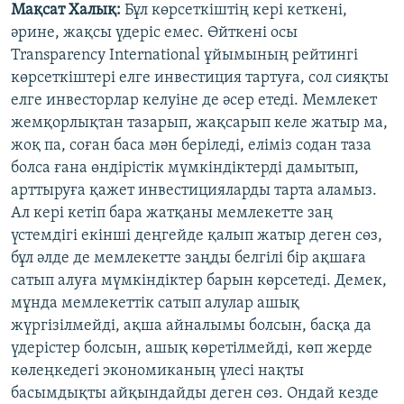
Мақсат Халық:
Бұл көрсеткіштің кері кеткені,
әрине, жақсы үдеріс емес. Өйткені осы
Transparency International ұйымының рейтингі
көрсеткіштері елге инвестиция тартуға, сол сияқты
елге инвесторлар келуіне де әсер етеді. Мемлекет
жемқорлықтан тазарып, жақсарып келе жатыр ма,
жоқ па, соған баса мән беріледі, еліміз содан таза
болса ғана өндірістік мүмкіндіктерді дамытып,
арттыруға қажет инвестицияларды тарта аламыз.
Ал кері кетіп бара жатқаны мемлекетте заң
үстемдігі екінші деңгейде қалып жатыр деген сөз,
бұл әлде де мемлекетте заңды белгілі бір ақшаға
сатып алуға мүмкіндіктер барын көрсетеді. Демек,
мұнда мемлекеттік сатып алулар ашық
жүргізілмейді, ақша айналымы болсын, басқа да
үдерістер болсын, ашық көретілмейді, көп жерде
көлеңкедегі экономиканың үлесі нақты
басымдықты айқындайды деген сөз. Ондай кезде