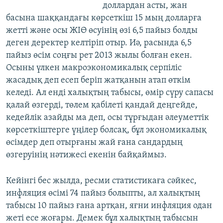
доллардан асты, жан
басына шаққандағы көрсеткіш 15 мың долларға
жетті және осы ЖІӨ өсуінің өзі 6,5 пайыз болды
деген деректер келтіріп отыр. Иә, расында 6,5
пайыз өсім соңғы рет 2013 жылы болған екен.
Осыны үлкен макроэкономикалық серпіліс
жасадық деп есеп беріп жатқанын атап өткім
келеді. Ал енді халықтың табысы, өмір сүру сапасы
қалай өзгерді, төлем қабілеті қандай деңгейде,
кедейлік азайды ма деп, осы тұрғыдан әлеуметтік
көрсеткіштерге үңілер болсақ, бұл экономикалық
өсімдер деп отырғаны жай ғана сандардың
өзгеруінің нәтижесі екенін байқаймыз.
Кейінгі бес жылда, ресми статистикаға сәйкес,
инфляция өсімі 74 пайыз болыпты, ал халықтың
табысы 10 пайыз ғана артқан, яғни инфляция одан
жеті есе жоғары. Демек бұл халықтың табысын