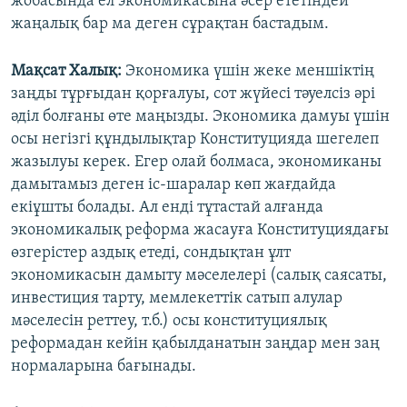
жобасында ел экономикасына әсер ететіндей
жаңалық бар ма деген сұрақтан бастадым.
Мақсат Халық:
Экономика үшін жеке меншіктің
заңды тұрғыдан қорғалуы, сот жүйесі тәуелсіз әрі
әділ болғаны өте маңызды. Экономика дамуы үшін
осы негізгі құндылықтар Конституцияда шегелеп
жазылуы керек. Егер олай болмаса, экономиканы
дамытамыз деген іс-шаралар көп жағдайда
екіұшты болады. Ал енді тұтастай алғанда
экономикалық реформа жасауға Конституциядағы
өзгерістер аздық етеді, сондықтан ұлт
экономикасын дамыту мәселелері (салық саясаты,
инвестиция тарту, мемлекеттік сатып алулар
мәселесін реттеу, т.б.) осы конституциялық
реформадан кейін қабылданатын заңдар мен заң
нормаларына бағынады.