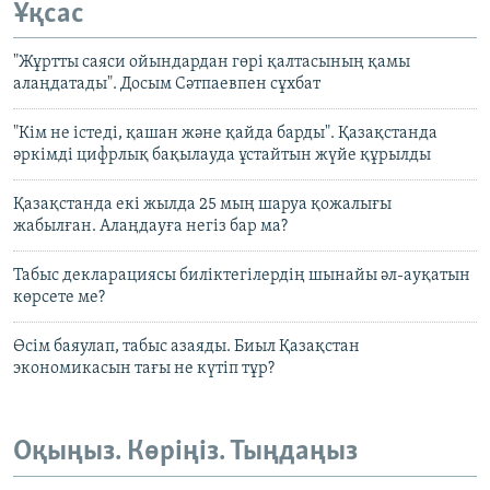
Ұқсас
"Жұртты саяси ойындардан гөрі қалтасының қамы
алаңдатады". Досым Сәтпаевпен сұхбат
"Кім не істеді, қашан және қайда барды". Қазақстанда
әркімді цифрлық бақылауда ұстайтын жүйе құрылды
Қазақстанда екі жылда 25 мың шаруа қожалығы
жабылған. Алаңдауға негіз бар ма?
Табыс декларациясы биліктегілердің шынайы әл-ауқатын
көрсете ме?
Өсім баяулап, табыс азаяды. Биыл Қазақстан
экономикасын тағы не күтіп тұр?
Оқыңыз. Көріңіз. Тыңдаңыз