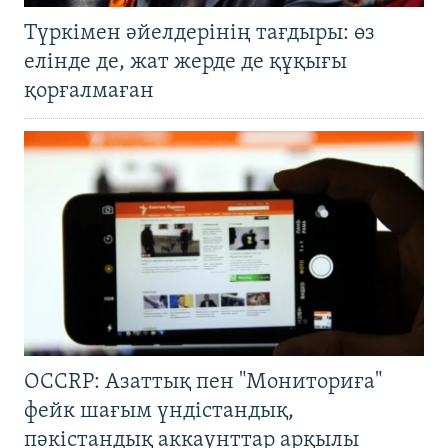
Түркімен әйелдерінің тағдыры: өз
елінде де, жат жерде де құқығы
қорғалмаған
OCCRP: Азаттық пен "Мониториға"
фейк шағым үндістандық,
пәкістандық аккаунттар арқылы