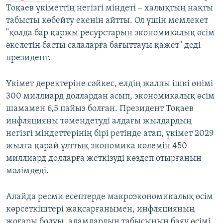
Тоқаев үкіметтің негізгі міндеті – халықтың нақты
табысты көбейту екенін айтты. Ол үшін мемлекет
"қолда бар қаржы ресурстарын экономикалық өсім
әкелетін басты салаларға бағыттауы қажет" деді
президент.
Үкімет деректеріне сәйкес, елдің жалпы ішкі өнімі
300 миллиард доллардан асып, экономикалық өсім
шамамен 6,5 пайыз болған. Президент Тоқаев
инфляцияны төмендетуді алдағы жылдардың
негізгі міндеттерінің бірі ретінде атап, үкімет 2029
жылға қарай ұлттық экономика көлемін 450
миллиард долларға жеткізуді көздеп отырғанын
мәлімдеді.
Алайда ресми есептерде макроэкономикалық өсім
көрсеткіштері жақсарғанымен, инфляцияның
жоғары болуы, адамдардың табысының баяу өсімі