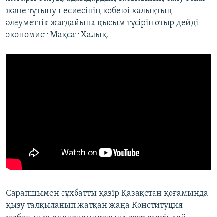
және тұтыну несиесінің көбеюі халықтың
әлеуметтік жағдайына қысым түсіріп отыр дейді
экономист Мақсат Халық.
Сарапшымен сұхбатты қазір Қазақстан қоғамында
қызу талқыланып жатқан жаңа Конституция