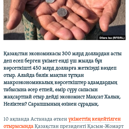
ЖАЗЫЛЫҢЫЗ
Басқа тілдерде
Қазақстан экономикасы 300 млрд доллардан асты
деп есеп берген үкімет енді үш жылда бұл
көрсеткішті 450 млрд долларға жеткізуді көздеп
отыр. Алайда билік мақтан тұтқан
макроэкономикалық көрсеткіштер адамдардың
табысына әсер етпей, өмір сүру сапасын
жақсартпай отыр дейді экономист Мақсат Халық.
Неліктен? Сарапшының өзінен сұрадық.
10 ақпанда Астанада өткен
үкіметтің кеңейтілген
отырысында
Қазақстан президенті Қасым-Жомарт