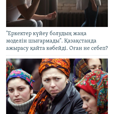
"Еркектер күйеу болудың жаңа
моделін шығармады". Қазақстанда
ажырасу қайта көбейді. Оған не себеп?