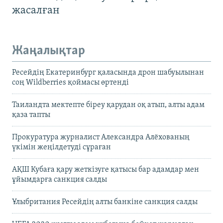
жасалған
Жаңалықтар
Ресейдің Екатеринбург қаласында дрон шабуылынан
соң Wildberries қоймасы өртенді
Таиландта мектепте біреу қарудан оқ атып, алты адам
қаза тапты
Прокуратура журналист Александра Алёхованың
үкімін жеңілдетуді сұраған
АҚШ Кубаға қару жеткізуге қатысы бар адамдар мен
ұйымдарға санкция салды
Ұлыбритания Ресейдің алты банкіне санкция салды