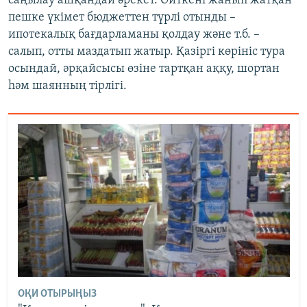
саңылау ашқандай әрекет. Өйткені жанып жатқан
пешке үкімет бюджеттен түрлі отынды –
ипотекалық бағдарламаны қолдау және т.б. –
салып, отты маздатып жатыр. Қазіргі көрініс тура
осындай, әрқайсысы өзіне тартқан аққу, шортан
һәм шаянның тірлігі.
ОҚИ ОТЫРЫҢЫЗ