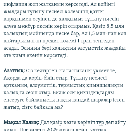
инфляция жеп жатқанын көрсетеді. Ал кейінгі
жылдары тұтыну несиесі көлемінің қатты
қарқынмен өсуінен де халқымыз тұтыну ниесін
алуға мәжбүр екенін көріп отырмыз. Қазір 8,5 млн
халықтың мойнында несие бар, Ал 1,5 млн-нан көп
қайтарылмаған кредит көлемі 1 трлн теңгеден
асады. Осының бәрі халықтың әлеуметтік жағдайы
өте қиын екенін көрсетеді.
Азаттық:
Сіз келтірген статистиканы үкімет те,
Ақорда да көріп-біліп отыр. Тұтыну несиесі
артқанын, әлеуметтік, тұрмыстық қиыншылықты
халық та сезіп отыр. Билік осы қиындықтарды
еңсеруге байланысты нақты қандай шаралар істеп
жатыр, сізге байқала ма?
Мақсат Халық:
Дәл қазір көзге көрініп тұр деп айту
қиын. Президент 2029 жылға дейін ұлттық