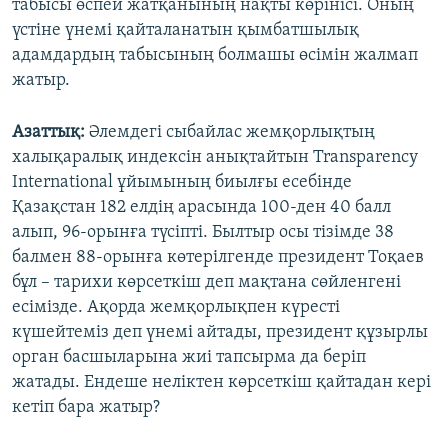
табысы өспей жатқанының нақты көрінісі. Оның
үстіне үнемі қайталанатын қымбатшылық
адамдардың табысының болмашы өсімін жалмап
жатыр.
Азаттық:
Әлемдегі сыбайлас жемқорлықтың
халықаралық индексін анықтайтын Transparency
International ұйымының биылғы есебінде
Қазақстан 182 елдің арасында 100-ден 40 балл
алып, 96-орынға түсіпті. Былтыр осы тізімде 38
балмен 88-орынға көтерілгенде президент Тоқаев
бұл – тарихи көрсеткіш деп мақтана сөйленгені
есімізде. Ақорда жемқорлықпен күресті
күшейтеміз деп үнемі айтады, президент құзырлы
орган басшыларына жиі тапсырма да беріп
жатады. Ендеше неліктен көрсеткіш қайтадан кері
кетіп бара жатыр?