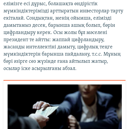
елімізге есі дұрыс, болашақта өндірістік
мүмкіндіктерімізді арттыратын инвесторлар тарту
екіталай. Сондықтан, менің ойымша, елімізді
дамытамыз десек, барынша ашық болып, бәрін
цифрландыру керек. Осы жолы бұл мәселені
президент те айтты: жаппай цифрландыру,
жасанды интеллектіні дамыту, цифрлық теңге
мүмкіндіктерін барынша пайдалану, т.с.с. Мұның
бәрі әзірге сөз жүзінде ғана айтылып жатыр,
осылар іске асырылғаны абзал.