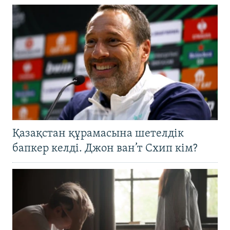
Қазақстан құрамасына шетелдік
бапкер келді. Джон ван’т Схип кім?