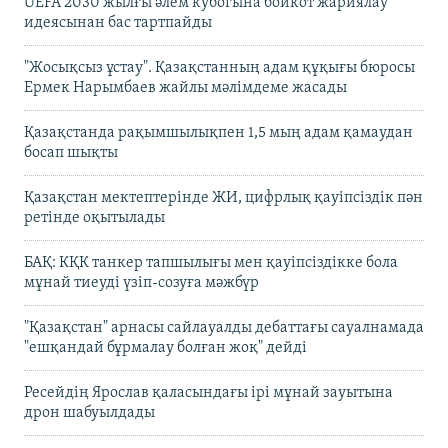
UEFA 2030 жылғы әлем кубогына бойкот жариялау
идеясынан бас тартпайды
"Жосықсыз ұстау". Қазақстанның адам құқығы бюросы
Ермек Нарымбаев жайлы мәлімдеме жасады
Қазақстанда рақымшылықпен 1,5 мың адам қамаудан
босап шықты
Қазақстан мектептерінде ЖИ, цифрлық қауіпсіздік пән
ретінде оқытылады
БАҚ: КҚК танкер тапшылығы мен қауіпсіздікке бола
мұнай тиеуді үзіп-созуға мәжбүр
"Қазақстан" арнасы сайлауалды дебаттағы сауалнамада
"ешқандай бұрмалау болған жоқ" дейді
Ресейдің Ярослав қаласындағы ірі мұнай зауытына
дрон шабуылдады