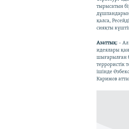
тырысатын бі
дұшпандарын 
қалса, Ресейд
сияқты күшті
Азаттық:
– Ал
идеялары қа
шығарылған б
террористік 
ішінде Өзбек
Каримов атта