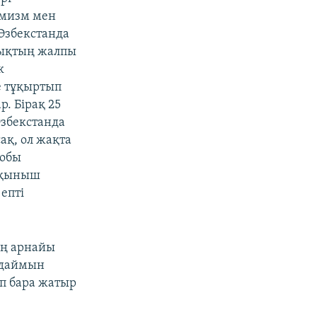
емизм мен
 Өзбекстанда
лықтың жалпы
к
е тұқыртып
р. Бірақ 25
Өзбекстанда
ақ, ол жақта
тобы
орқыныш
епті
ің арнайы
олдаймын
ап бара жатыр