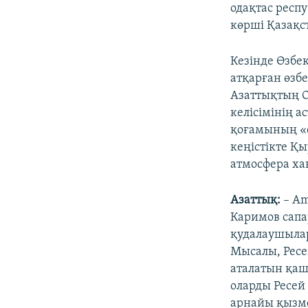
одақтас респ
көрші Қазақс
Кезінде Өзб
атқарған өзб
Азаттықтың О
келісімінің 
қоғамының «с
кеңістікте Қ
атмосфера ха
Азаттық:
– Am
Каримов сапа
қудалаушыларғ
Мысалы, Ресе
аталатын қаш
оларды Ресей
арнайы қызме