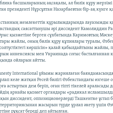
ублика басшыларының ақсақалы, ал билік құру мерзім
тан президенті Нұрсұлтан Назарбаевтан бір-ақ күнге қ
екстанның мемлекеттік құрылымдарында лауазымды қ
екстандық саясаттанушы әрі диссидент Камолиддин Р
рыс қызметіне берген сұхбатында Каримовтың Мәск
астары жайлы, оның билік құру құпиялары туралы, Өзбе
олтүстіктегі көршісін» қалай қабылдайтыны жайлы, п
ырым аннексиясы мен Украинада соғыс басталғаннан к
қында ойларын айтты.
nesty International ұйымы жариялаған баяндамасында
рлап келе жатқан Ресей билігі Өзбекстандағы өзгеше 
а астыртын дем беріп, оған тіпті тікелей араласады д
йдің арнайы қызмет органдары «радикал исламшылд
қын диссидент, оппозиционерлерді Ташкентке ұстап б
 территориясынан жасырын түрде ұрлап әкету үшін Ө
тіне рұқсат береді деп айтылған.