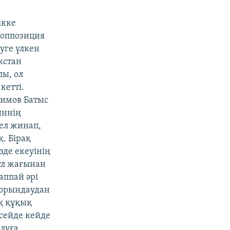
ікке
 оппозиция
уге үлкен
кстан
ы, ол
кетті.
римов Батыс
иннің
ел жинап,
. Бірақ
зде екеуінің
бұл жағынан
аппай әрі
 орындаудан
қ құқық
есейде кейде
алуға