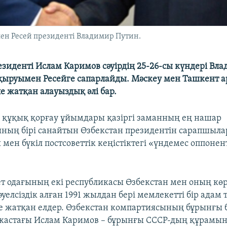
ен Ресей президенті Владимир Путин.
езиденті Ислам Каримов сәуірдің 25-26-сы күндері Вл
ыруымен Ресейге сапарлайды. Мәскеу мен Ташкент 
е жатқан алауыздық әлі бар.
құқық қорғау ұйымдары қазіргі заманның ең нашар
ның бірі санайтын Өзбекстан президентін сарапшыла
мен бүкіл постсоветтік кеңістіктегі «үндемес оппонент
т одағының екі республикасы Өзбекстан мен оның көр
әуелсіздік алған 1991 жылдан бері мемлекетті бір ада
е жатқан елдер. Өзбекстан компартиясының бұрынғы 
жастағы Ислам Каримов – бұрынғы СССР-дың құрамын