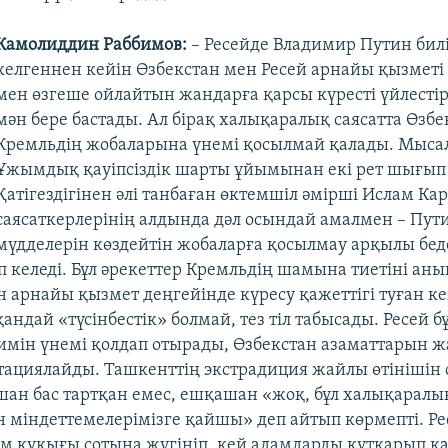
Камолиддин Раббимов:
– Ресейде Владимир Путин бил
келгеннен кейін Өзбекстан мен Ресей арнайы қызметі
мен өзгеше ойлайтын жандарға қарсы күресті үйлестір
мән бере бастады. Ал бірақ халықаралық саясатта Өзбе
Кремльдің жобаларына үнемі қосылмай қалады. Мысал
Ұжымдық қауіпсіздік шарты ұйымынан екі рет шығып 
Қатігездігінен әлі танбаған өктемшіл әмірші Ислам Ка
саясаткерлерінің алдында дәл осындай амалмен – Пут
мүдделерін көздейтін жобаларға қосылмау арқылы бед
 келеді. Бұл әрекеттер Кремльдің шамына тиетіні анық
 арнайы қызмет деңгейінде күресу қажеттігі туған ке
ндай «түсінбестік» болмай, тез тіл табысады. Ресей 
мін үнемі қолдап отырады, Өзбекстан азаматтарын ж
тациялайды. Ташкенттің экстрадиция жайлы өтінішін
ан бас тартқан емес, ешқашан «жоқ, бұл халықаралы
н міндеттемелерімізге қайшы» деп айтып көрмепті. Р
ам құқығы сотына жүгініп, кей адамдарды құтқарып қ