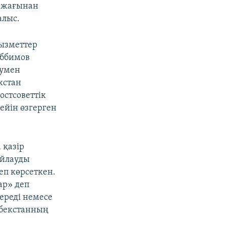
і жағынан
алыс.
ызметтер
аббимов
еумен
кстан
остсоветтік
ейін өзгерген
 қазір
ойлауды
еп көрсеткен.
ар» деп
ереді немесе
збекстанның