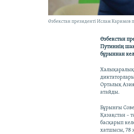
Өзбекстан президенті Ислам Каримов п
Өзбекстан пр
Путиннің шақ
бұрыннан кел
Халықаралық 
диктаторлары
Орталық Азия 
атайды.
Бұрынғы Сове
Қазақстан – т
басқарып кел
хатшысы, 78 