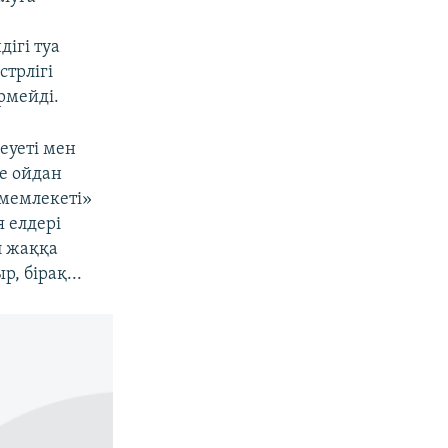
ң
ігі туа
стрлігі
рмейді.
еуеті мен
е ойдан
 мемлекеті»
 елдері
л жаққа
 бірақ...​