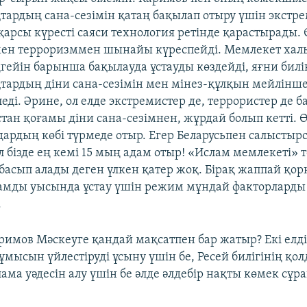
тардың сана-сезімін қатаң бақылап отыру үшін экстр
қарсы күресті саяси технология ретінде қарастырады.
мен терроризммен шынайы күреспейді. Мемлекет ха
ңгейін барынша бақылауда ұстауды көздейді, яғни билі
тардың діни сана-сезімін мен мінез-құлқын мейлінш
еді. Әрине, ол елде экстремистер де, террористер де ба
тан қоғамы діни сана-сезімнен, жұрдай болып кетті. 
дардың көбі түрмеде отыр. Егер Беларусьпен салыстырс
л бізде ең кемі 15 мың адам отыр! «Ислам мемлекеті» 
басып алады деген үлкен қатер жоқ. Бірақ жаппай қ
амды уысында ұстау үшін режим мұндай факторларды 
.
римов Мәскеуге қандай мақсатпен бар жатыр? Екі елд
ұмысын үйлестіруді ұсыну үшін бе, Ресей билігінің қ
ама уәдесін алу үшін бе әлде әлдебір нақты көмек сұр