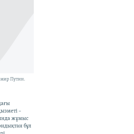
имир Путин.
дағы
қызметі –
йында жұмыс
ондықтан бұл
рі