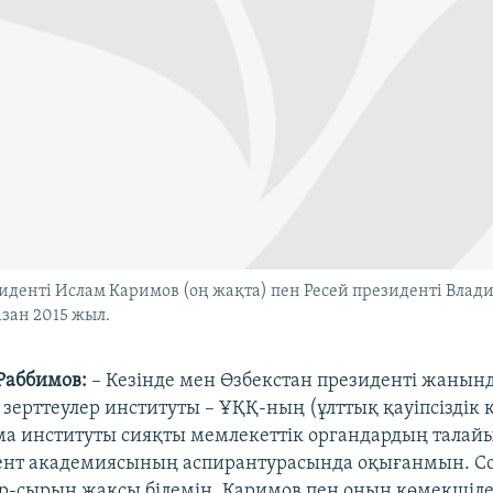
иденті Ислам Каримов (оң жақта) пен Ресей президенті Влад
азан 2015 жыл.
Раббимов:
– Кезінде мен Өзбекстан президенті жанын
зерттеулер институты – ҰҚҚ-ның (ұлттық қауіпсіздік 
ама институты сияқты мемлекеттік органдардың тала
дент академиясының аспирантурасында оқығанмын. С
-сырын жақсы білемін. Каримов пен оның көмекшіле