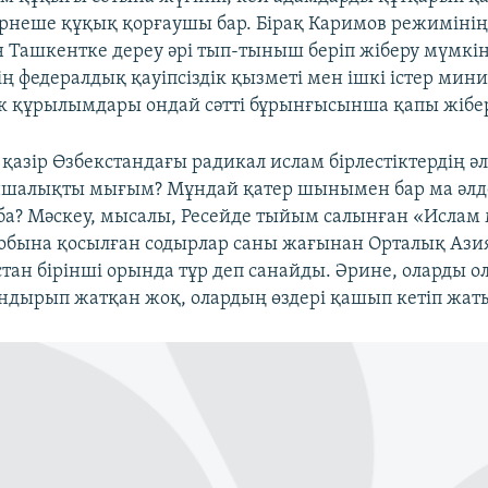
рнеше құқық қорғаушы бар. Бірақ Каримов режиміні
Ташкентке дереу әрі тып-тыныш беріп жіберу мүмкінд
ің федералдық қауіпсіздік қызметі мен ішкі істер мини
к құрылымдары ондай сәтті бұрынғысынша қапы жібе
 қазір Өзбекстандағы радикал ислам бірлестіктердің әл
ншалықты мығым? Мұндай қатер шынымен бар ма әлд
а? Мәскеу, мысалы, Ресейде тыйым салынған «Ислам
тобына қосылған содырлар саны жағынан Орталық Азия
стан бірінші орында тұр деп санайды. Әрине, оларды о
ндырып жатқан жоқ, олардың өздері қашып кетіп жатыр,