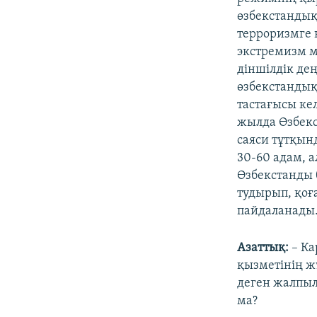
өзбекстандық
терроризмге 
экстремизм 
діншілдік де
өзбекстандық
тастағысы кел
жылда Өзбекс
саяси тұтқын
30-60 адам, а
Өзбекстанды 
тудырып, қоғ
пайдаланады
Азаттық:
– Ка
қызметінің ж
деген жалпыл
ма?