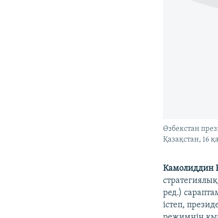
Өзбекстан през
Қазақстан, 16 қ
Камолиддин 
стратегиялық 
ред.) сарапт
істеп, прези
режимнің қыр