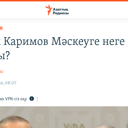
Я
 Каримов Мәскеуге неге
ы?
сы
ыл, 08:07
VPN-сіз оқу