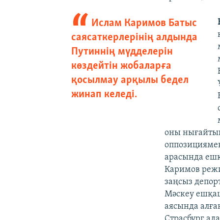
Ислам Каримов Батыс
саясаткерлерінің алдында
Путиннің мүдделерін
көздейтін жобаларға
қосылмау арқылы бедел
жинап келеді.
оны нығайтып
оппозициямен
арасында ешқа
Каримов режи
заңсыз депор
Мәскеу ешқаш
аясында алға
Страсбург ад