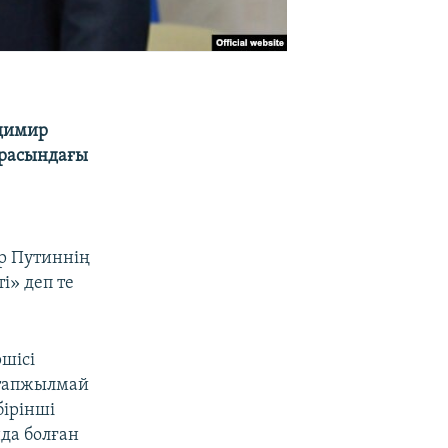
адимир
арасындағы
р Путиннің
і» деп те
шісі
м тапжылмай
бірінші
да болған