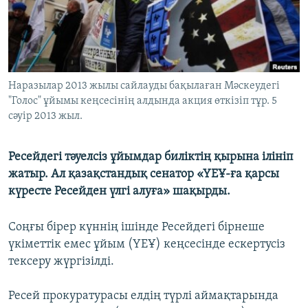
ЖАЗЫЛЫҢЫЗ
Басқа тілдерде
Наразылар 2013 жылы сайлауды бақылаған Мәскеудегі
"Голос" ұйымы кеңсесінің алдында акция өткізіп тұр. 5
сәуір 2013 жыл.
Ресейдегі тәуелсіз ұйымдар биліктің қырына ілініп
жатыр. Ал қазақстандық сенатор «ҮЕҰ-ға қарсы
күресте Ресейден үлгі алуға» шақырды.
Соңғы бірер күннің ішінде Ресейдегі бірнеше
үкіметтік емес ұйым (ҮЕҰ) кеңсесінде ескертусіз
тексеру жүргізілді.
Ресей прокуратурасы елдің түрлі аймақтарында