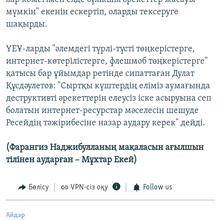
мүмкін" екенін ескертіп, оларды тексеруге
шақырды.
ҮЕҰ-ларды "әлемдегі түрлі-түсті төңкерістерге,
интернет-көтерілістерге, флешмоб төңкерістерге"
қатысы бар ұйымдар ретінде сипаттаған Дулат
Құсдәулетов: "Сыртқы күштердің еліміз аумағында
деструктивті әрекеттерін елеусіз іске асыруына сеп
болатын интернет-ресурстар мәселесін шешуде
Ресейдің тәжірибесіне назар аудару керек" дейді.
(Фарангиз Наджибулланың мақаласын ағылшын
тілінен аударған – Мұхтар Екей)
Бөлісу
VPN-сіз оқу
Follow us
Айдар