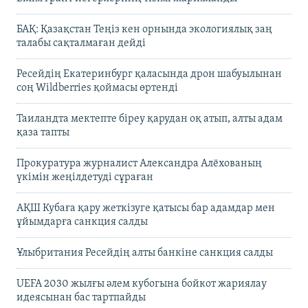
БАҚ: Қазақстан Теңіз кен орнында экологиялық заң
талабы сақталмаған дейді
Ресейдің Екатеринбург қаласында дрон шабуылынан
соң Wildberries қоймасы өртенді
Таиландта мектепте біреу қарудан оқ атып, алты адам
қаза тапты
Прокуратура журналист Александра Алёхованың
үкімін жеңілдетуді сұраған
АҚШ Кубаға қару жеткізуге қатысы бар адамдар мен
ұйымдарға санкция салды
Ұлыбритания Ресейдің алты банкіне санкция салды
UEFA 2030 жылғы әлем кубогына бойкот жариялау
идеясынан бас тартпайды