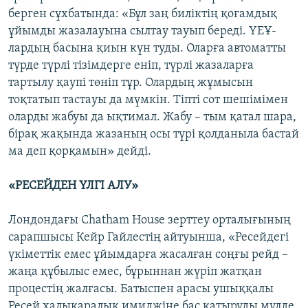
берген сұхбатында: «Бұл заң биліктің қоғамдық
ұйымды жазалауына сылтау тауып береді. ҮЕҰ-
лардың басына қиын күн туды. Оларға автоматты
түрде түрлі тізімдерге еніп, түрлі жазаларға
тартылу қаупі төніп тұр. Олардың жұмысын
тоқтатып тастауы да мүмкін. Тіпті сот шешімімен
оларды жабуы да ықтимал. Жабу – тым қатал шара,
бірақ жақында жазаның осы түрі қолданыла бастай
ма деп қорқамын» дейді.
«РЕСЕЙДЕН ҮЛГІ АЛУ»
Лондондағы Chatham House зерттеу орталығының
сарапшысы Кейр Гайлестің айтуынша, «Ресейдегі
үкіметтік емес ұйымдарға жасалған соңғы рейд –
жаңа құбылыс емес, бұрыннан жүріп жатқан
процестің жалғасы. Батыспен арасы ушыққалы
Ресей халықаралық имиджіне бас қатыруды мүлде