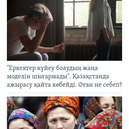
"Еркектер күйеу болудың жаңа
моделін шығармады". Қазақстанда
ажырасу қайта көбейді. Оған не себеп?