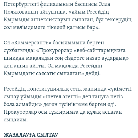
Петербургтегі филиалының басшысы Элла
Полякованың айтуынша, «ұйым Ресейдің
Қырымды аннексиялауын сынаған, бұл тексерудің
сол мәлімдемеге тікелей қатысы бар».
Ол «Коммерсантъ» басылымына берген
сұхбатында: «Прокурорлар «веб-сайттарыңызға
шыққан мақаладан соң сіздерге назар аудардық»
деп ашық айтты. Ол мақалада Ресейдің
Қырымдағы саясаты сыналған» дейді.
Ресейдің конституциялық соты жақында «үкіметті
сынау ұйымды «шетел агенті» деп тануға негіз
бола алмайды» деген түсініктеме берген еді.
Прокурорлар осы тұжырымға да құлақ аспаған
сыңайлы.
ЖАЗАЛАУҒА СЫЛТАУ