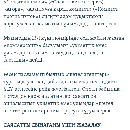
«Солдат аналары» («Солдатские матери»),
«Агора», «Азаптауға қарсы комитет» («Комитет
против пыток») сияқты адам құқықтарын
қорғаумен айналысатын ұйымдарды тексерген.
Мамырдың 13-і күнгі нөмірінде осы жайлы жазған
«Коммерсантъ» басылымы «үкіметтік емес
ұйымдарға қысым жасаудың жаңа толқыны
басталды» дейді.
Ресей парламенті былтыр «шетел агенттері»
туралы даулы заң қабылдағалы елдегі мыңдаған
ҮЕҰ кеңсесіне рейд жүргізілген. Ол заң бойынша
шетелден қаржы алатын, әрі саясатпен
айналысатын үкіметтік емес ұйымдар «шетел
агенті» ретінде арнайы тіркеуге тұруы керек.
САЯСАТТЫ СЫНАҒАНЫ ҮШІН ЖАЗАЛАУ