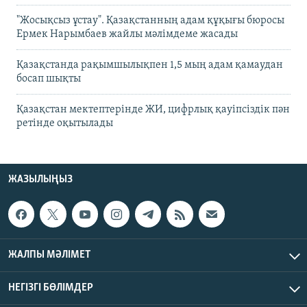
"Жосықсыз ұстау". Қазақстанның адам құқығы бюросы
Ермек Нарымбаев жайлы мәлімдеме жасады
Қазақстанда рақымшылықпен 1,5 мың адам қамаудан
босап шықты
Қазақстан мектептерінде ЖИ, цифрлық қауіпсіздік пән
ретінде оқытылады
ЖАЗЫЛЫҢЫЗ
ЖАЛПЫ МӘЛІМЕТ
НЕГІЗГІ БӨЛІМДЕР