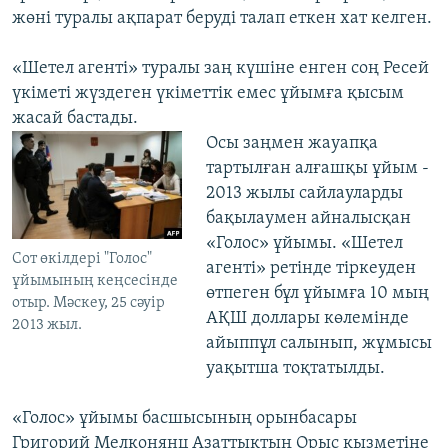
жөні туралы ақпарат беруді талап еткен хат келген.
«Шетел агенті» туралы заң күшіне енген соң Ресей
үкіметі жүздеген үкіметтік емес ұйымға қысым
жасай бастады.
Осы заңмен жауапқа
тартылған алғашқы ұйым -
2013 жылы сайлауларды
бақылаумен айналысқан
«Голос» ұйымы. «Шетел
Сот өкілдері "Голос"
агенті» ретінде тіркеуден
ұйымының кеңсесінде
өтпеген бұл ұйымға 10 мың
отыр. Мәскеу, 25 сәуір
АҚШ доллары көлемінде
2013 жыл.
айыппұл салынып, жұмысы
уақытша тоқтатылды.
«Голос» ұйымы басшысының орынбасары
Григорий Мелконянц Азаттықтың Орыс қызметіне