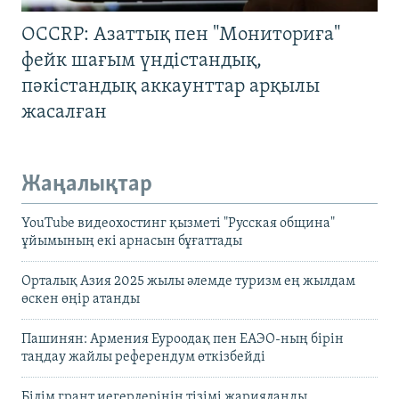
OCCRP: Азаттық пен "Мониториға"
фейк шағым үндістандық,
пәкістандық аккаунттар арқылы
жасалған
Жаңалықтар
YouTube видеохостинг қызметі "Русская община"
ұйымының екі арнасын бұғаттады
Орталық Азия 2025 жылы әлемде туризм ең жылдам
өскен өңір атанды
Пашинян: Армения Еуроодақ пен ЕАЭО-ның бірін
таңдау жайлы референдум өткізбейді
Білім грант иегерлерінің тізімі жарияланды