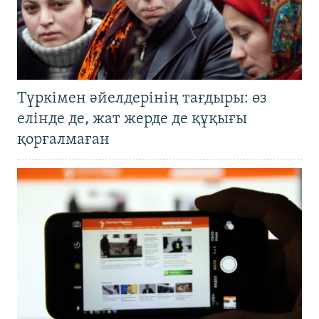
Түркімен әйелдерінің тағдыры: өз
елінде де, жат жерде де құқығы
қорғалмаған