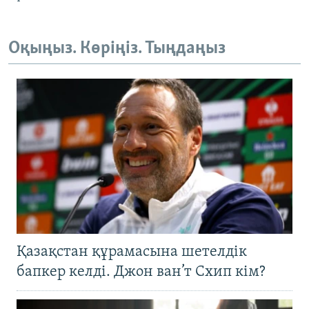
Оқыңыз. Көріңіз. Тыңдаңыз
Қазақстан құрамасына шетелдік
бапкер келді. Джон ван’т Схип кім?