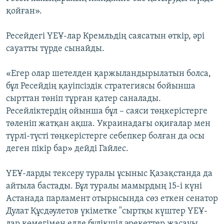
қойған».
Ресейдегі ҮЕҰ-лар Кремльдің саясатын өткір, әрі
сауатты түрде сынайды.
«Егер олар шетелден қаржыландырылатын болса,
бұл Ресейдің қауіпсіздік стратегиясы бойынша
сырттан төніп тұрған қатер саналады.
Ресейліктердің ойынша бұл – саяси төңкерістерге
төленіп жатқан ақша. Украинадағы оқиғалар мен
түрлі-түсті төңкерістерге себепкер болған да осы
деген пікір бар» дейді Гайлес.
ҮЕҰ-ларды тексеру туралы ұсыныс Қазақстанда да
айтыла бастады. Бұл туралы мамырдың 15-і күні
Астанада парламент отырысында сөз еткен сенатор
Дулат Құсдәулетов үкіметке "сыртқы күштер ҮЕҰ-
лар көмегімен елде бүлікшіл әрекеттер жасауы