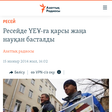
Accessibility
links
Skip
РЕСЕЙ
to
ЖАҢАЛЫҚТАР
Ресейде ҮЕҰ-ға қарсы жаңа
main
САЯСАТ
content
науқан басталды
AZATTYQTV
Skip
to
Азаттық радиосы
ҚАҢТАР ОҚИҒАСЫ
main
15 мамыр 2014 жыл, 16:02
АДАМ ҚҰҚЫҚТАРЫ
Navigation
Skip
ӘЛЕУМЕТ
Бөлісу
VPN-сіз оқу
to
ӘЛЕМ
Search
АРНАЙЫ ЖОБАЛАР
Русский