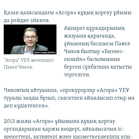
Қазан қаласындағы «Агора» құқық қорғау ұйымы
да рейдке іліккен.
​Ақпарат құралдарының
жазуына қарағанда,
ұйымның басшысы Павел
Чиков былтыр «Бизнес-
онлайн» басылымына
"Агора" ҮЕҰ жетекшісі
берген сұхбатына қатысты
Павел Чиков.
тергелген.
Чиковтың айтуынша, «прокурорлар «Агора» ҮЕҰ
туралы заңды бұзып, саясатпен айналысып отыр ма
деп күдіктенген».
2013 жылы «Агора» ұйымына құқық қорғау
органдарынан қаржы көздері, айналысатын іс-
әрекеттері, активтері және қызметкерлерінің аты-