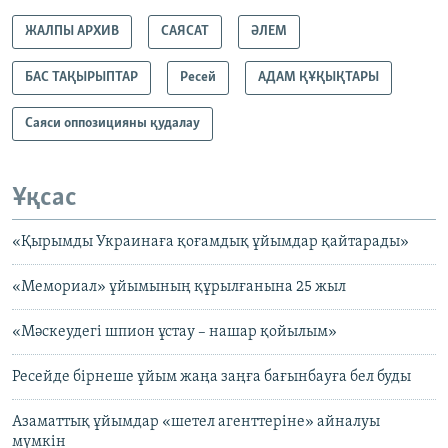
ЖАЛПЫ АРХИВ
САЯСАТ
ӘЛЕМ
БАС ТАҚЫРЫПТАР
Ресей
АДАМ ҚҰҚЫҚТАРЫ
Саяси оппозицияны қудалау
Ұқсас
«Қырымды Украинаға қоғамдық ұйымдар қайтарады»
«Мемориал» ұйымының құрылғанына 25 жыл
«Мәскеудегі шпион ұстау – нашар қойылым»
Ресейде бірнеше ұйым жаңа заңға бағынбауға бел буды
Азаматтық ұйымдар «шетел агенттеріне» айналуы
мүмкін