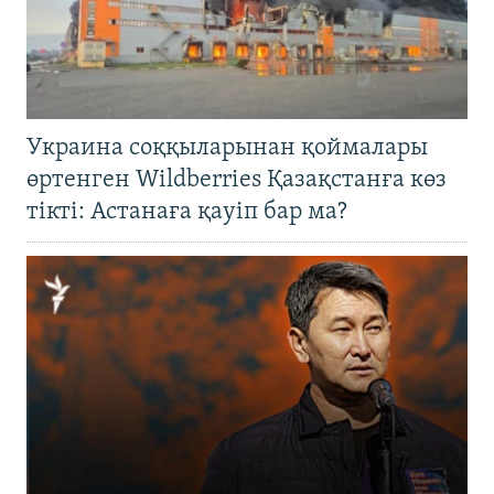
Украина соққыларынан қоймалары
өртенген Wildberries Қазақстанға көз
тікті: Астанаға қауіп бар ма?