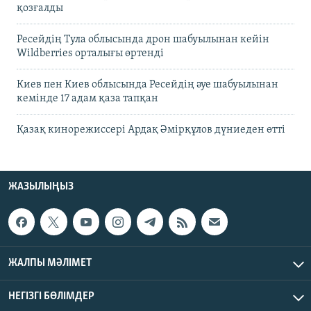
қозғалды
Ресейдің Тула облысында дрон шабуылынан кейін
Wildberries орталығы өртенді
Киев пен Киев облысында Ресейдің әуе шабуылынан
кемінде 17 адам қаза тапқан
Қазақ кинорежиссері Ардақ Әмірқұлов дүниеден өтті
ЖАЗЫЛЫҢЫЗ
ЖАЛПЫ МӘЛІМЕТ
НЕГІЗГІ БӨЛІМДЕР