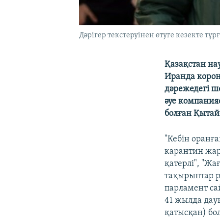
Дәрігер текстеруінен өтуге кезекте тұр
Қазақстан на
Иранда корон
дәрежедегі ш
әуе компания
болған Қытай
"Кебін оранғ
карантин жар
қатерлі", "Ж
тақырыптар р
парламент са
41 жылда дау
қатысқан) бо