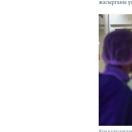
жасырғаны ү
Кум қаласындағ