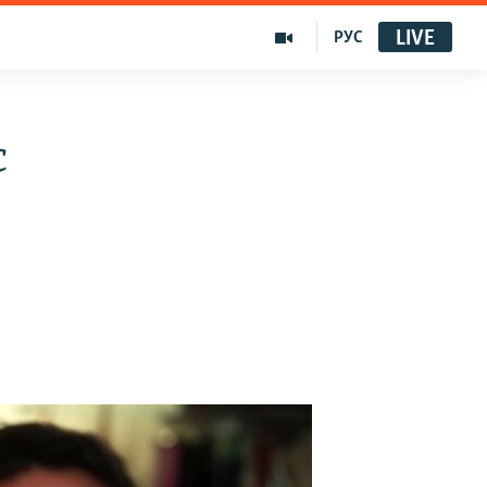
LIVE
РУС
с
а