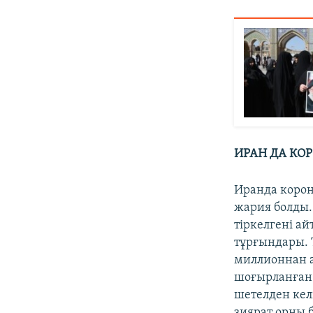
ИРАН ДА КО
Иранда корон
жария болды. 
тіркелгені а
тұрғындары. 
миллионнан а
шоғырланған 
шетелден кел
зиярат орны 