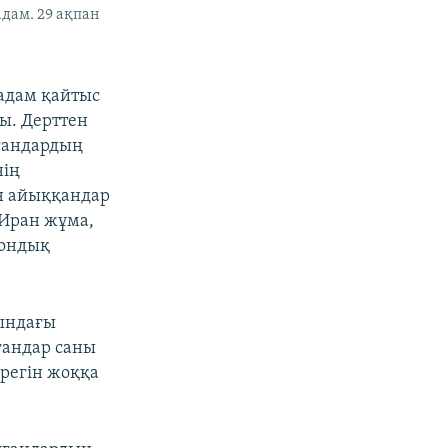
дам. 29 ақпан
 адам қайтыс
ты. Дерттен
рғандардың
нің
ан айыққандар
 Иран жұма,
 ондық
сындағы
лғандар саны
регін жоққа