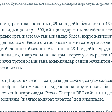
раған Кум қаласында қоғамдық орындарға дәрі сеуіп жүрген а
тке қарағанда, ақпанның 29-ына дейін бұл дерттен 43
ға шалдыққандар – 593, айыққандар саны жетпістен ас
ардың орта жасы 60-тан асқандар болса, вирус жұқты
-ден жоғары. Ресми статистиканың жиі өзгеруі мәселе
тай екенін байқатады. Ақпанның 28-іне дейін ауруд
 шалдыққандар санынан асырып көрсетуге тырысқан
і күні түстен кейін ғана айыққандар санын жүздіктен
төмендетті.
ның Парсы қызметі Ирандағы денсаулық сақтау сала
ң біріне сілтеме жасап, елде коронавирустан қаза бо
 кеткенін жариялады. Ресми Тегеран ВВС сайтының де
 медианы "жалған ақпарат таратты" деп айыптады.