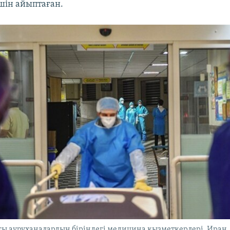
шін айыптаған.
ы ауруханалардың біріндегі медицина қызметкерлері. Иран,