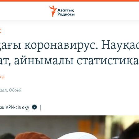
С
ағы коронавирус. Науқа
ат, айнымалы статистик
РИ
жыл, 08:46
VPN-сіз оқу