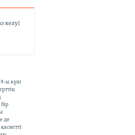
з келуі
9-ы күні
ерттің
ң
 бір
ры
е де
қасиетті
ағы