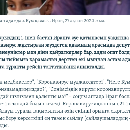
ған адамдар. Кум қаласы, Иран, 27 ақпан 2020 жыл.
урыздың 1-інен бастап Иранға әуе қатынасын уақытша
авирус жұқтырған жүздеген адамның арасында депута
енеуніктер мен діни қайраткерлер бар, алды опат болд
сы тыйымға қарамастан дерттен екі мыңнан астам ад
ға тұрақты рейсін тоқтатпағаны анықталды.
ан медбикелер", "Коронавирус муджахедтері", "Неге Ку
ияламадыңыздар?", "Сенімсіздік вирусы коронавируст
ағдай шынымен қалыпты ма?" – соңғы аптада Иран басп
еті осындай болып келеді. Коронавирус ақпанның 21-і 
йлауы туралы тақырыптың өзін екінші орынға сырғытт
ыс беру көрсеткіші ең төмен сайлау (сайлаушылардың 
лды.