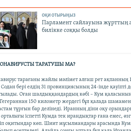
ОҚИ ОТЫРЫҢЫЗ
Парламент сайлауына жұрттың а
билікке соққы болды
РОНАВИРУСТЫ ТАРАТУШЫ МА?
авирус тарағаны жайлы мәлімет алғаш рет ақпанның 1
Содан бері елдің 31 провинциясының 24-інде қауіпті д
йтылады. Оған шалдыққандардың көбі – Кум қаласыны
Тегераннан 150 километр жердегі бұл қалада шамамен
стам тұрғын бар делінеді. Иранның діни оқу орында
орталығы іспетті Кумда тек ирандықтар ғана емес, өзг
іп оқитындар көп. Шиит мұсылмандары арасында Кум 
болып есептеледі. Алайда соңғы аптада бұл қала Иранд