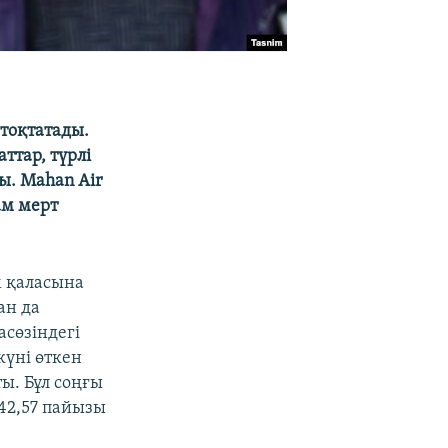
 тоқтатады.
ттар, түрлі
ы. Mahan Air
ам мерт
м қаласына
ан да
асөзіндегі
күні өткен
ы. Бұл соңғы
42,57 пайызы