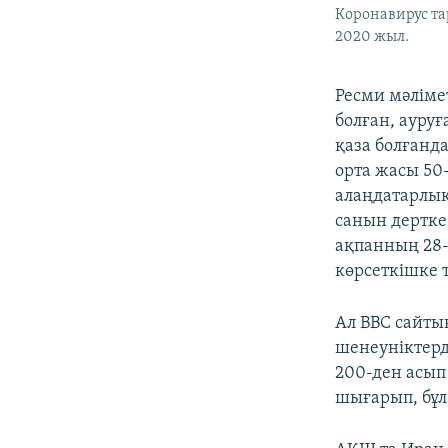
Коронавирус та
2020 жыл.
Ресми мәліме
болған, ауру
қаза болғанд
орта жасы 50
алаңдатарлық
санын дертке
ақпанның 28-
көрсеткішке 
Ал ВВС сайты
шенеуніктерді
200-ден асып
шығарып, бұл