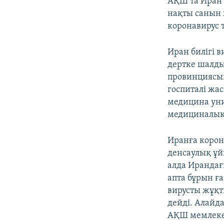
АҚШ та Иран 
нақты санын 
коронавирус т
Иран билігі 
дертке шалды
провинциясын
госпиталі жа
медицина уни
медициналық
Иранға корон
денсаулық ұ
алда Ирандағ
апта бұрын ғ
вирусты жұқт
дейді. Алайд
АҚШ мемлеке