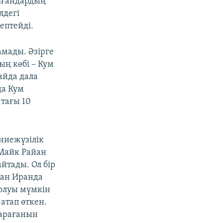
олғандардың
лдегі
ептейді.
мады. Әзірге
ң көбі – Кум
айда дала
да Кум
тағы 10
үниежүзілік
Майк Райан
йтады. Ол бір
ған Иранда
олуы мүмкін
атап өткен.
тарағанын