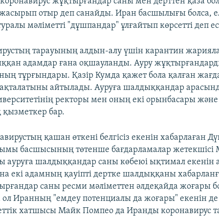
коронавирус жұқтырғандар саны мен дерттен қаза б
жасырып отыр деп санайды. Иран басшылығы болса, е
уралы мәліметті "дұшпандар" ұлғайтып көрсетті деп ес
вирустың тарауының алдын-алу үшін карантин жарияла
ққан адамдар ғана оқшауланды. Ауру жұқтырғандарды
ың тұрғындары. Қазір Кумда қажет бола қалған жағд
сақталатыны айтылады. Ауруға шалдыққандар арасын
верситетінің ректоры мен оның екі орынбасары және 
 қызметкер бар.
авирустың қашан өткені белгісіз екенін хабарлаған Д
йымы басшысының төтенше бағдарламалар жетекшісі 
ы ауруға шалдыққандар саны көбеюі ықтимал екенін а
ана екі адамның қауіпті дертке шалдыққаны хабарлан
ырғандар саны ресми мәліметтен әлдеқайда жоғары б
а ол Иранның "емдеу потенциалы да жоғары" екенін де 
ттік хатшысы Майк Помпео да Иранды коронавирус 