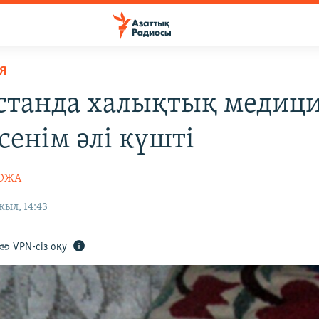
Я
станда халықтық медиц
сенім әлі күшті
ҚОЖА
жыл, 14:43
VPN-сіз оқу