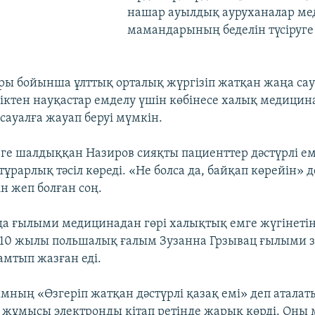
нашар ауылдық ауруханалар м
мамандарының беделін түсіруге
ры бойынша ұлттық орталық жүргізіп жатқан жаңа с
ліктен науқастар емделу үшін көбінесе халық медици
 сауалға жауап беруі мүмкін.
зге шалдыққан Назиров сияқты пациенттер дәстүрлі е
 тұрарлық тәсіл көреді. «Не болса да, байқап көрейін» д
н жеп болған соң.
да ғылыми медицинадан гөрі халықтық емге жүгінетін
010 жылы польшалық ғалым Зузанна Грзывац ғылыми з
мтып жазған еді.
мның «Өзгеріп жатқан дәстүрлі қазақ емі» деп аталат
жұмысы электронды кітап ретінде жарық көрді. Оны