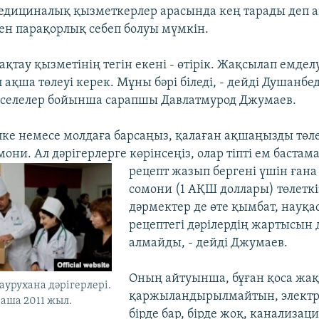
медициналық қызметкерлер арасында кең тарады деп 
н парақорлық себеп болуы мүмкін.
ақтау қызметінің тегін екені - өтірік. Жақсылап емдел
 ақша төлеуі керек. Мұны бәрі біледі, - дейді Душанбед
әселелер бойынша сарапшы Давлатмурод Джумаев.
уіпке немесе молдаға барсаңыз, қалаған ақшаңызды төлей
они. Ал дәрігерлерге көрінсеңіз, олар тіпті ем бастам
рецепт жазып бергені үшін ғана
сомони (1 АҚШ доллары) төлеткіз
дәрмектер де өте қымбат, науқа
рецептегі дәрілердің жартысын 
алмайды, - дейді Джумаев.
Оның айтуынша, бұған қоса жа
аурухана дәрігерлері.
қаржыландырылмайтын, элект
раша 2011 жыл.
бірде бар, бірде жоқ, канализац
)