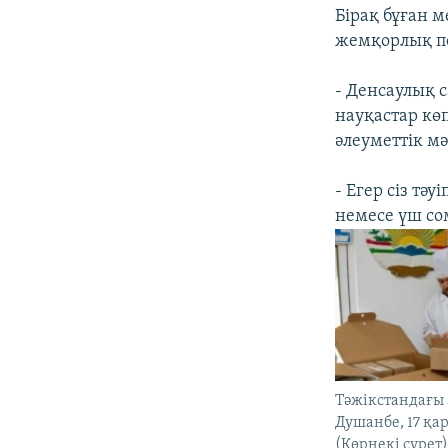
Бірақ бұған 
жемқорлық пе
- Денсаулық с
науқастар көп
әлеуметтік м
- Егер сіз тә
немесе үш сом
Тәжікстандағы 
Душанбе, 17 қа
(Көрнекі сурет