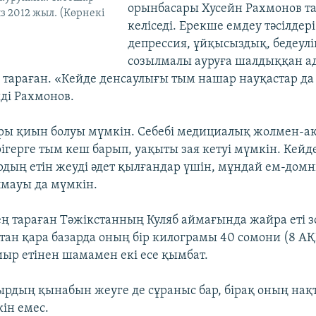
орынбасары Хусейн Рахмонов та 
з 2012 жыл. (Көрнекі
келіседі. Ерекше емдеу тәсілдері
депрессия, ұйқысыздық, бедеулі
созылмалы ауруға шалдыққан а
 тараған. «Кейде денсаулығы тым нашар науқастар да 
йді Рахмонов.
ы қиын болуы мүмкін. Себебі медициалық жолмен-ақ
ігерге тым кеш барып, уақыты зая кетуі мүмкін. Кейде
дың етін жеуді әдет қылғандар үшін, мұндай ем-домн
лмауы да мүмкін.
ең тараған Тәжікстанның Куляб аймағында жайра еті 
тан қара базарда оның бір килограмы 40 сомони (8 А
иыр етінен шамамен екі есе қымбат.
рдың қынабын жеуге де сұраныс бар, бірақ оның нақ
ін емес.