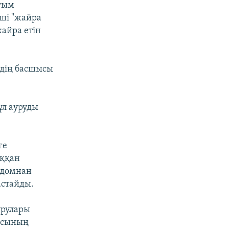
ығым
мші "жайра
жайра етін
рдің басшысы
ұл ауруды
ге
ыққан
-домнан
астайды.
урулары
ысының