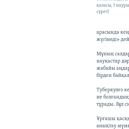
қаласы, 7 науры
сурет)
арасында кең
жүгінеді» де
Мұның салдар
науқастар дәр
жабайы аңдар
бірден байқа
Туберкулез к
ие болғандық
тұрады. Бұл с
Ұрғашы қасқы
анықтау мүмк