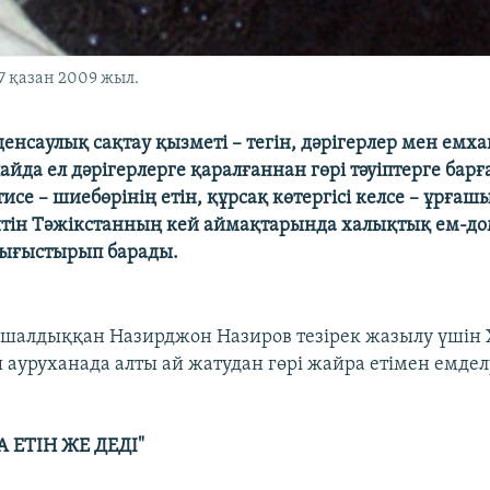
7 қазан 2009 жыл.
енсаулық сақтау қызметі – тегін, дәрігерлер мен емха
лайда ел дәрігерлерге қаралғаннан гөрі тәуіптерге бар
тисе – шиебөрінің етін, құрсақ көтергісі келсе – ұрға
тін Тәжікстанның кей аймақтарында халықтық ем-д
ығыстырып барады.
 шалдыққан Назирджон Назиров тезірек жазылу үшін 
 ауруханада алты ай жатудан гөрі жайра етімен емдел
 ЕТІН ЖЕ ДЕДІ"