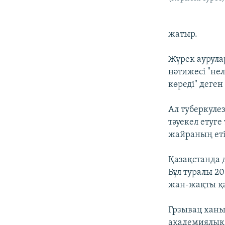
жатыр.
Жүрек аурула
нәтижесі "не
көреді" деген
Ал туберкуле
тәуекел етуге
жайраның еті
Қазақстанда 
Бұл туралы 2
жан-жақты қа
Грзывац ханы
академиялық 