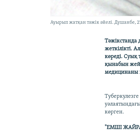
Ауырып жатқан тәжік әйелі. Душанбе, 2
Тәжікстанда д
жеткілікті. А
көреді. Суық 
қынабын жей
медицинаны 
Туберкулезге
уәлаятындағы
көрген.
"ЕМШІ ЖАЙРА