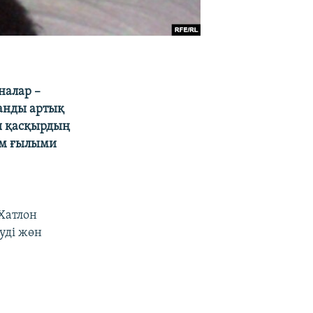
налар –
ғанды артық
шы қасқырдың
ом ғылыми
Хатлон
уді жөн