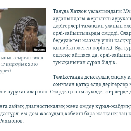
Таяуда Хатлон уәлаятындағы М
ауданындағы жергілікті ауруха
дәрігерлері тамақтан уланып өл
ерлі-зайыптыларды емдеді. Олар 
бедеуліктен жазылу үшін қасқы
қынабын жеген көрінеді. Бұл ту
ештеңе айтпаса да, ерлі-зайып
рынып отырған тәжік
туысқанынан сұрап білдік.
, 17 қыркүйек 2010
сурет)
Тәжікстанда денсаулық сақтау қ
сонымен қатар елде дәрігерлер 
не ауруханалар көп. Олардың саны ауылды жерлерде д
манға лайық диагностикалық және емдеу құрал-жабдық
а дәстүрлі ем-дом жасаудың көбейіп бара жатқаны таң 
 Рахмонов.