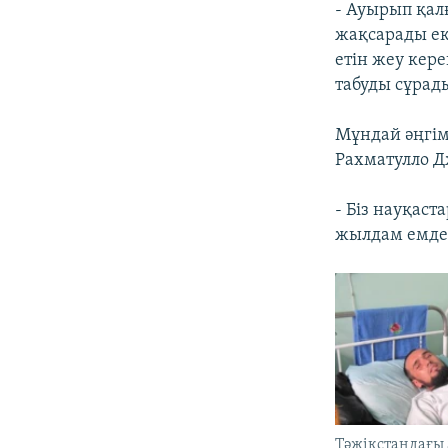
- Ауырып қал
жақсарады еке
етін жеу кере
табуды сұрад
Мұндай әңгім
Рахматулло Д
- Біз науқаст
жылдам емдеуд
Тәжікстандағы 