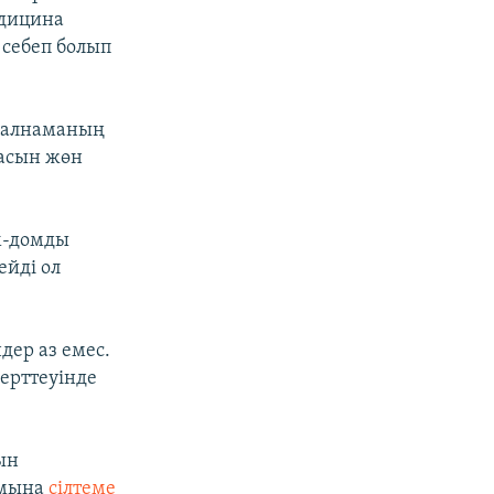
едицина
 себеп болып
ауалнаманың
насын жөн
м-домды
ейді ол
дер аз емес.
ерттеуінде
ын
 мына
сілтеме