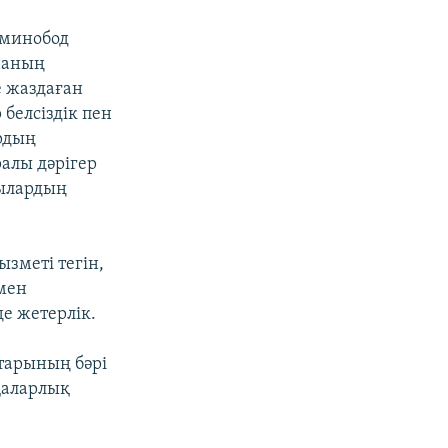
уминобод
наның
е жаздаған
белсіздік пен
рдың
ралы дәрігер
тылардың
ызметі тегін,
мен
е жетерлік.
тарының бәрі
қаларлық