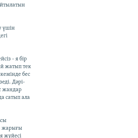
айтылатын
у үшін
егі
сіз - я бір
ай жатып тек
 кемінде бес
еді. Дәрі-
с жандар
да сатып ала
қсы
р жарығы
ия жүйесі