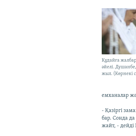
Құдайға жалба
әйелі. Душанбе
жыл. (Көрнекі 
емханалар жә
- Қазіргі за
бар. Сонда д
жайт, - дейді