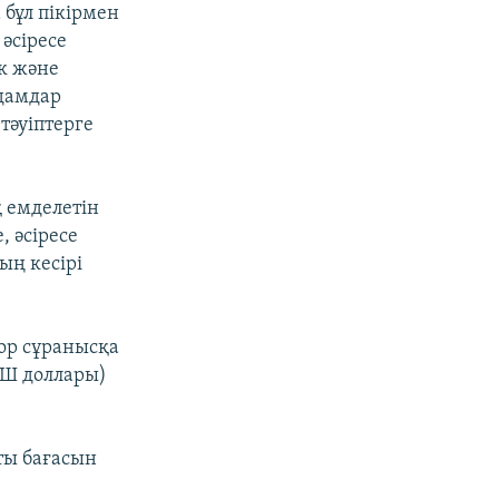
бұл пікірмен
 әсіресе
к және
дамдар
тәуіптерге
 емделетін
, әсіресе
ың кесірі
зор сұранысқа
ҚШ доллары)
ты бағасын