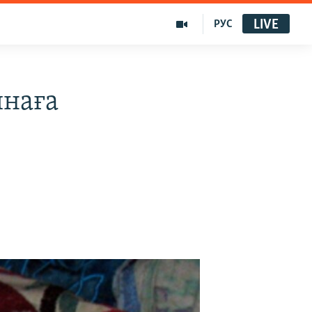
LIVE
РУС
инаға