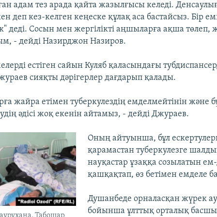
ған адам тез арада қайта жазылғысы келеді. Денсаул
н деп кез-келген кеңеске құлақ аса бастайсыз. Бір е
к" деді. Сосын мен жергілікті аңшыларға ақша төлеп, 
ым, - дейді Назирджон Назиров.
елерді естіген сайын Куляб қаласындағы тубдиспансе
жураев сияқты дәрігерлер дағдарып қалады.
арға жайра етімен туберкулездің емделмейтінін және б
ің әдісі жоқ екенін айтамыз, - дейді Джураев.
Оның айтуынша, бұл ескертулер
қарамастан туберкулезге шалд
науқастар ұзаққа созылатын ем
қашқақтап, өз бетімен емделе б
Душанбеде орналасқан жүрек а
бойынша ұлттық орталық басш
аурухана. Табошар