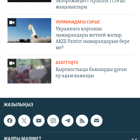
Запорожьедегі тіршілік | Cоғыс
жаңалықтары
УКРАИНАДАҒЫ СОҒЫС
Украинаға қорғаныс
зымырандары жетпей жатыр.
АҚШ Patriot зымырандарын бере
ме?
AZATTYQTV
Қырғызстанда балаларды ұрған
ер адам қамалды
ЖАЗЫЛЫҢЫЗ
ЖАЛПЫ МӘЛІМЕТ