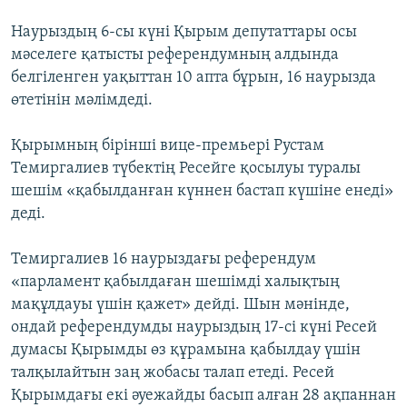
Наурыздың 6-сы күні Қырым депутаттары осы
мәселеге қатысты референдумның алдында
белгіленген уақыттан 10 апта бұрын, 16 наурызда
өтетінін мәлімдеді.
Қырымның бірінші вице-премьері Рустам
Темиргалиев түбектің Ресейге қосылуы туралы
шешім «қабылданған күннен бастап күшіне енеді»
деді.
Темиргалиев 16 наурыздағы референдум
«парламент қабылдаған шешімді халықтың
мақұлдауы үшін қажет» дейді. Шын мәнінде,
ондай референдумды наурыздың 17-сі күні Ресей
думасы Қырымды өз құрамына қабылдау үшін
талқылайтын заң жобасы талап етеді. Ресей
Қырымдағы екі әуежайды басып алған 28 ақпаннан