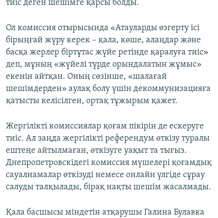
тиіс деген шешімге қарсы болды.
Ол комиссия отырысында «Атауларды өзгерту ісі
бірыңғай жүру керек – қала, көше, алаңдар және
басқа жерлер біртұтас жүйе ретінде қаралуға тиіс»
деп, мұның «жүйелі түрде орындалатын жұмыс»
екенін айтқан. Оның сөзінше, «шалағай
шешімдерден» аулақ болу үшін декоммунизацияға
қатысты келісілген, ортақ тұжырым қажет.
Жергілікті комиссиялар қоғам пікірін де ескеруге
тиіс. Ал заңда жергілікті референдум өткізу туралы
ештеңе айтылмаған, өткізуге уақыт та тығыз.
Днепропетровскідегі комиссия мүшелері қоғамдық
сауалнамалар өткізуді немесе онлайн үлгіде сұрау
салуды талқылады, бірақ нақты шешім жасалмады.
Қала басшысы міндетін атқарушы Галина Булавка