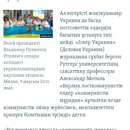
Ал өзгерісті жақтаушылар
Украина да басқа
постсоветтік елдердің
бағытын ұстануға тиіс
дейді. «Іскер Украина»
Ресей президенті
(Деловая Украина)
Владимир Путиннің
Италияға сапары
журналына сұхбат берген
кезіндегі
Рутгерс университетінің
украиналықтардың
саясаттану профессоры
қарсылық акциясы.
Александр Мотыль
Милан, 9 маусым 2015
«Барлық посткоммунистік
жыл.
елдер «коммунистік
мұрадан» құтылған кезде
коммунистік ойлау жүйесінен, менталитеттен
арылуға болатынын түсінді» деген.