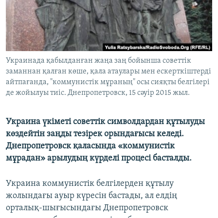
ЖАЗЫЛЫҢЫЗ
Басқа тілдерде
Украинада қабылданған жаңа заң бойынша советтік
заманнан қалған көше, қала атаулары мен ескерткіштерді
айтпағанда, "коммунистік мұраның" осы сияқты белгілері
де жойылуы тиіс. Днепропетровск, 15 сәуір 2015 жыл.
Украина үкіметі советтік символдардан құтылуды
көздейтін заңды тезірек орындағысы келеді.
Днепропетровск қаласында «коммунистік
мұрадан» арылудың күрделі процесі басталды.
Украина коммунистік белгілерден құтылу
жолындағы ауыр күресін бастады, ал елдің
орталық-шығысындағы Днепропетровск