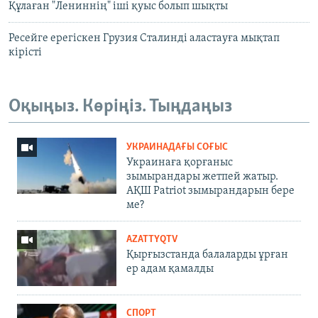
Құлаған "Лениннің" іші қуыс болып шықты
Ресейге ерегіскен Грузия Сталинді аластауға мықтап
кірісті
Оқыңыз. Көріңіз. Тыңдаңыз
УКРАИНАДАҒЫ СОҒЫС
Украинаға қорғаныс
зымырандары жетпей жатыр.
АҚШ Patriot зымырандарын бере
ме?
AZATTYQTV
Қырғызстанда балаларды ұрған
ер адам қамалды
СПОРТ