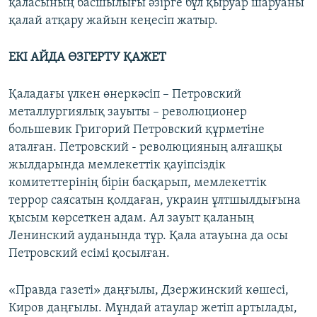
қаласының басшылығы әзірге бұл қыруар шаруаны
қалай атқару жайын кеңесіп жатыр.
ЕКІ АЙДА ӨЗГЕРТУ ҚАЖЕТ
Қаладағы үлкен өнеркәсіп – Петровский
металлургиялық зауыты – революционер
большевик Григорий Петровский құрметіне
аталған. Петровский - революцияның алғашқы
жылдарында мемлекеттік қауіпсіздік
комитеттерінің бірін басқарып, мемлекеттік
террор саясатын қолдаған, украин ұлтшылдығына
қысым көрсеткен адам. Ал зауыт қаланың
Ленинский ауданында тұр. Қала атауына да осы
Петровский есімі қосылған.
«Правда газеті» даңғылы, Дзержинский көшесі,
Киров даңғылы. Мұндай атаулар жетіп артылады,