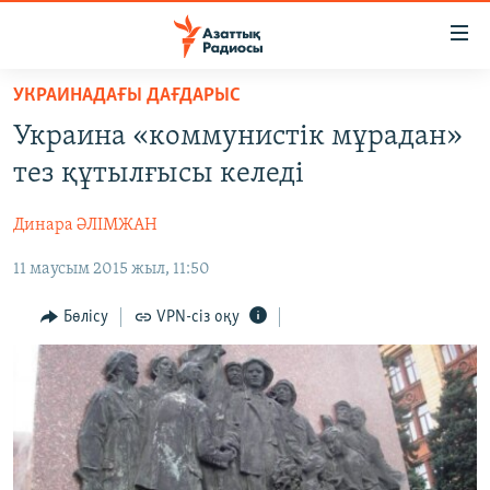
Accessibility
links
Skip
УКРАИНАДАҒЫ ДАҒДАРЫС
to
ЖАҢАЛЫҚТАР
Украина «коммунистік мұрадан»
main
САЯСАТ
content
тез құтылғысы келеді
AZATTYQTV
Skip
to
Динара ӘЛІМЖАН
ҚАҢТАР ОҚИҒАСЫ
main
11 маусым 2015 жыл, 11:50
АДАМ ҚҰҚЫҚТАРЫ
Navigation
Skip
ӘЛЕУМЕТ
Бөлісу
VPN-сіз оқу
to
ӘЛЕМ
Search
АРНАЙЫ ЖОБАЛАР
Русский