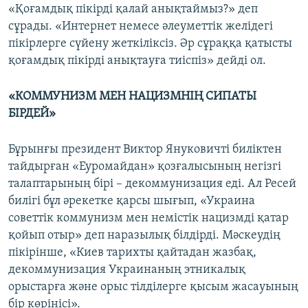
«Қоғамдық пікірді қалай анықтаймыз?» деп
сұрады. «Интернет немесе әлеуметтік желідегі
пікірлерге сүйену жеткіліксіз. Әр сұраққа қатысты
қоғамдық пікірді анықтауға тиіспіз» дейді ол.
«КОММУНИЗМ МЕН НАЦИЗМНІҢ СИПАТЫ
БІРДЕЙ»
Бұрынғы президент Виктор Януковичті биліктен
тайдырған «Еуромайдан» қозғалысының негізгі
талаптарының бірі – декоммунизация еді. Ал Ресей
билігі бұл әрекетке қарсы шығып, «Украина
советтік коммунизм мен немістік нацизмді қатар
қойып отыр» деп наразылық білдірді. Мәскеудің
пікірінше, «Киев тарихты қайтадан жазбақ,
декоммунизация Украинаның этникалық
орыстарға және орыс тілділерге қысым жасауының
бір көрінісі».