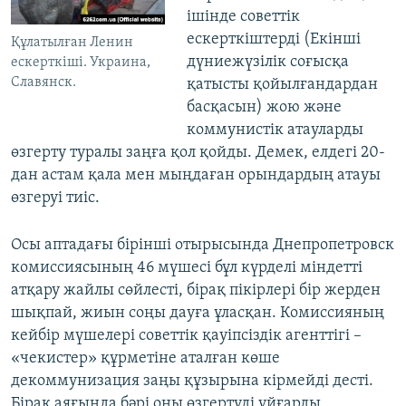
ішінде советтік
ескерткіштерді (Екінші
Құлатылған Ленин
дүниежүзілік соғысқа
ескерткіші. Украина,
Славянск.
қатысты қойылғандардан
басқасын) жою және
коммунистік атауларды
өзгерту туралы заңға қол қойды. Демек, елдегі 20-
дан астам қала мен мыңдаған орындардың атауы
өзгеруі тиіс.
Осы аптадағы бірінші отырысында Днепропетровск
комиссиясының 46 мүшесі бұл күрделі міндетті
атқару жайлы сөйлесті, бірақ пікірлері бір жерден
шықпай, жиын соңы дауға ұласқан. Комиссияның
кейбір мүшелері советтік қауіпсіздік агенттігі –
«чекистер» құрметіне аталған көше
декоммунизация заңы құзырына кірмейді десті.
Бірақ аяғында бәрі оны өзгертуді ұйғарды.