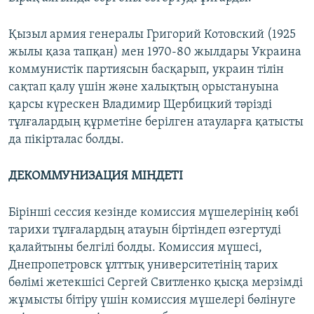
Қызыл армия генералы Григорий Котовский (1925
жылы қаза тапқан) мен 1970-80 жылдары Украина
коммунистік партиясын басқарып, украин тілін
сақтап қалу үшін және халықтың орыстануына
қарсы күрескен Владимир Щербицкий тәрізді
тұлғалардың құрметіне берілген атауларға қатысты
да пікірталас болды.
ДЕКОММУНИЗАЦИЯ МІНДЕТІ
Бірінші сессия кезінде комиссия мүшелерінің көбі
тарихи тұлғалардың атауын біртіндеп өзгертуді
қалайтыны белгілі болды. Комиссия мүшесі,
Днепропетровск ұлттық университетінің тарих
бөлімі жетекшісі Сергей Свитленко қысқа мерзімді
жұмысты бітіру үшін комиссия мүшелері бөлінуге