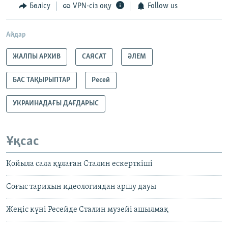
Бөлісу
VPN-сіз оқу
Follow us
Айдар
ЖАЛПЫ АРХИВ
САЯСАТ
ӘЛЕМ
БАС ТАҚЫРЫПТАР
Ресей
УКРАИНАДАҒЫ ДАҒДАРЫС
Ұқсас
Қойыла сала құлаған Сталин ескерткіші
Cоғыс тарихын идеологиядан аршу дауы
Жеңіс күні Ресейде Сталин музейі ашылмақ