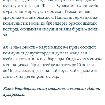
«Бұл тұрғыдан алғанда «коммунистік мұрадан»
құтылуға тырысқан Шығыс Еуропа мен «нацистік
мұрасынан» арылуға тырысқан Германияның
арасында еш айырма жоқ. Нацистік Германия да,
коммунистік Ресей де бұл елдерге орасан шығын
келтірді, сондықтан екеуінің зияны бірдей» дейді
ол.
Ал «Риа-Новости» маусымның 8-і күні Ресейдегі
коммунист депутаттардың думаға жаңа заң
жобасын ұсынғанын хабарлады. Онда «коммунизм
мен нацизмді бір деңгейде қарастыру 10 жылға
дейін бас бостандығынан айыруға лайық қылмыс
саналсын» деген ұсыныс бар.
Юлия Роцибарскаяның мақаласы ағылшын тілінен
аударылды.