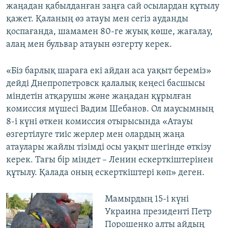
жаңадан қабылданған заңға сай осылардан құтылу
қажет. Қаланың өз атауы мен сегіз ауданды
қоспағанда, шамамен 80-ге жуық көше, жағалау,
алаң мен бульвар атауын өзгерту керек.
«Біз барлық шараға екі айдан аса уақыт береміз»
дейді Днепропетровск қалалық кеңесі басшысы
міндетін атқарушы және жаңадан құрылған
комиссия мүшесі Вадим Шебанов. Ол маусымның
8-і күні өткен комиссия отырысында «Атауы
өзгертілуге тиіс жерлер мен олардың жаңа
атаулары жайлы тізімді осы уақыт шегінде өткізу
керек. Тағы бір міндет – Ленин ескерткіштерінен
құтылу. Қалада оның ескерткіштері көп» деген.
Мамырдың 15-і күні
Украина президенті Петр
Порошенко алты айдың