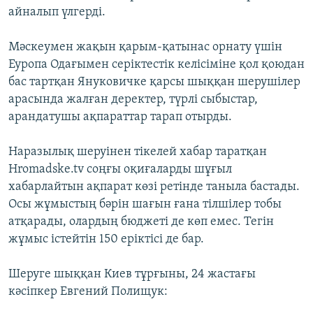
айналып үлгерді.
Мәскеумен жақын қарым-қатынас орнату үшін
Еуропа Одағымен серіктестік келісіміне қол қоюдан
бас тартқан Януковичке қарсы шыққан шерушілер
арасында жалған деректер, түрлі сыбыстар,
арандатушы ақпараттар тарап отырды.
Наразылық шеруінен тікелей хабар таратқан
Hromadske.tv соңғы оқиғаларды шұғыл
хабарлайтын ақпарат көзі ретінде таныла бастады.
Осы жұмыстың бәрін шағын ғана тілшілер тобы
атқарады, олардың бюджеті де көп емес. Тегін
жұмыс істейтін 150 еріктісі де бар.
Шеруге шыққан Киев тұрғыны, 24 жастағы
кәсіпкер Евгений Полищук: