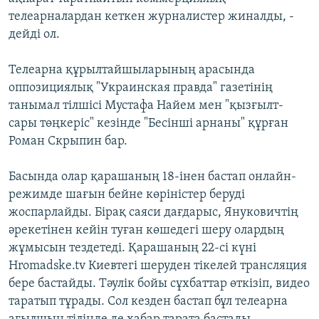
телеарналардан кеткен журналистер жиналды, -
дейді ол.
Телеарна құрылтайшыларының арасында
оппозициялық "Украинская правда" газетінің
танымал тілшісі Мустафа Найем мен "қызғылт-
сары төңкеріс" кезінде "Бесінші арнаны" құрған
Роман Скрыпин бар.
Басында олар қарашаның 18-інен бастап онлайн-
режимде шағын бейне көріністер беруді
жоспарлайды. Бірақ саяси дағдарыс, Януковичтің
әрекетінен кейін туған көшедегі шеру олардың
жұмысын тездетеді. Қарашаның 22-cі күні
Hromadske.tv Киевтегі шеруден тікелей трансляция
бере бастайды. Тәулік бойы сұхбаттар өткізіп, видео
таратып тұрады. Сол кезден бастап бұл телеарна