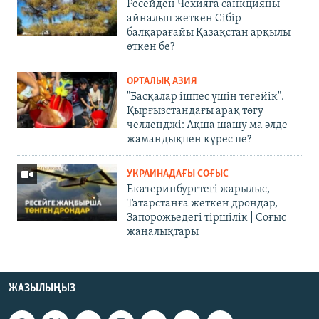
Ресейден Чехияға санкцияны
айналып жеткен Сібір
балқарағайы Қазақстан арқылы
өткен бе?
ОРТАЛЫҚ АЗИЯ
"Басқалар ішпес үшін төгейік".
Қырғызстандағы арақ төгу
челленджі: Ақша шашу ма әлде
жамандықпен күрес пе?
УКРАИНАДАҒЫ СОҒЫС
Екатеринбургтегі жарылыс,
Татарстанға жеткен дрондар,
Запорожьедегі тіршілік | Cоғыс
жаңалықтары
ЖАЗЫЛЫҢЫЗ