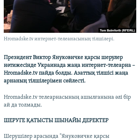
ЖАЗЫЛЫҢЫЗ
Басқа тілдерде
Hromadske.tv интернет-телеанасының тілшілері.
Президент Виктор Януковичке қарсы шерулер
нәтижесінде Украинада жаңа интернет-телеарна –
Hromadske.tv пайда болды. Азаттық тілшісі жаңа
арнаның тілшілерімен сөйлесті.
Hromadske.tv телеарнасының ашылғанына әлі бір
ай да толмады.
ШЕРУГЕ ҚАТЫСТЫ ШЫНАЙЫ ДЕРЕКТЕР
Шерушілер арасында "Януковичке қарсы