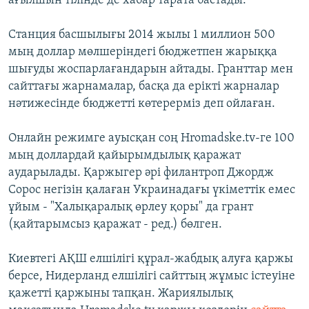
ағылшын тілінде де хабар тарата бастады.
Станция басшылығы 2014 жылы 1 миллион 500
мың доллар мөлшеріндегі бюджетпен жарыққа
шығуды жоспарлағандарын айтады. Гранттар мен
сайттағы жарнамалар, басқа да ерікті жарналар
нәтижесінде бюджетті көтерерміз деп ойлаған.
Онлайн режимге ауысқан соң Hromadske.tv-ге 100
мың доллардай қайырымдылық қаражат
аударылады. Қаржыгер әрі филантроп Джордж
Сорос негізін қалаған Украинадағы үкіметтік емес
ұйым - "Халықаралық өрлеу қоры" да грант
(қайтарымсыз қаражат - ред.) бөлген.
Киевтегі АҚШ елшілігі құрал-жабдық алуға қаржы
берсе, Нидерланд елшілігі сайттың жұмыс істеуіне
қажетті қаржыны тапқан. Жариялылық