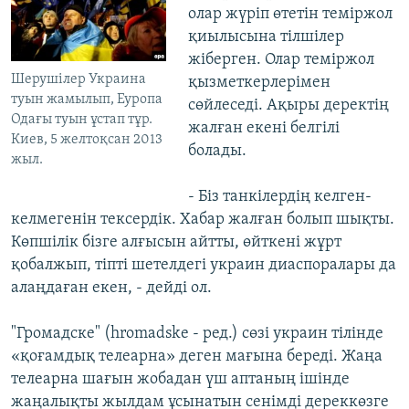
олар жүріп өтетін теміржол
қиылысына тілшілер
жіберген. Олар теміржол
Шерушілер Украина
қызметкерлерімен
туын жамылып, Еуропа
сөйлеседі. Ақыры деректің
Одағы туын ұстап тұр.
жалған екені белгілі
Киев, 5 желтоқсан 2013
болады.
жыл.
- Біз танкілердің келген-
келмегенін тексердік. Хабар жалған болып шықты.
Көпшілік бізге алғысын айтты, өйткені жұрт
қобалжып, тіпті шетелдегі украин диаспоралары да
алаңдаған екен, - дейді ол.
"Громадске" (hromadske - ред.) сөзі украин тілінде
«қоғамдық телеарна» деген мағына береді. Жаңа
телеарна шағын жобадан үш аптаның ішінде
жаңалықты жылдам ұсынатын сенімді дереккөзге