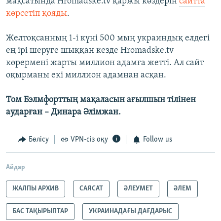
мақсатында Hromadske.tv қаржы көздерін
сайтта
көрсетіп қояды
.
Желтоқсанның 1-і күні 500 мың украиндық елдегі
ең ірі шеруге шыққан кезде Hromadske.tv
көрермені жарты миллион адамға жетті. Ал сайт
оқырманы екі миллион адамнан асқан.
Том Бэлмфорттың мақаласын ағылшын тілінен
аударған – Динара Әлімжан.
Бөлісу
VPN-сіз оқу
Follow us
Айдар
ЖАЛПЫ АРХИВ
САЯСАТ
ӘЛЕУМЕТ
ӘЛЕМ
БАС ТАҚЫРЫПТАР
УКРАИНАДАҒЫ ДАҒДАРЫС