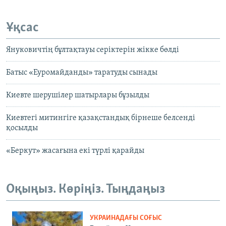
Ұқсас
Януковичтің бұлтақтауы серіктерін жікке бөлді
Батыс «Еуромайданды» таратуды сынады
Киевте шерушілер шатырлары бұзылды
Киевтегі митингіге қазақстандық бірнеше белсенді
қосылды
«Беркут» жасағына екі түрлі қарайды
Оқыңыз. Көріңіз. Тыңдаңыз
УКРАИНАДАҒЫ СОҒЫС