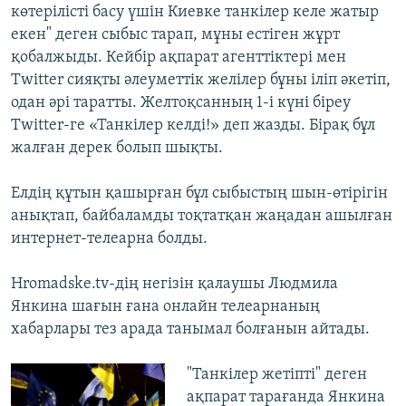
көтерілісті басу үшін Киевке танкілер келе жатыр
екен" деген сыбыс тарап, мұны естіген жұрт
қобалжыды. Кейбір ақпарат агенттіктері мен
Twitter сияқты әлеуметтік желілер бұны іліп әкетіп,
одан әрі таратты. Желтоқсанның 1-і күні біреу
Twitter-ге «Танкілер келді!» деп жазды. Бірақ бұл
жалған дерек болып шықты.
Елдің құтын қашырған бұл сыбыстың шын-өтірігін
анықтап, байбаламды тоқтатқан жаңадан ашылған
интернет-телеарна болды.
Hromadske.tv-дің негізін қалаушы Людмила
Янкина шағын ғана онлайн телеарнаның
хабарлары тез арада танымал болғанын айтады.
"Танкілер жетіпті" деген
ақпарат тарағанда Янкина