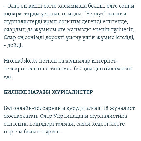
- Олар ең қиын сәтте қасымызда болды, елге соңғы
ақпараттарды ұсынып отырды. "Беркут" жасағы
журналистерді ұрып-соғыпты дегенді естігенде,
олардың да жұмысы өте маңызды екенін түсінесің.
Олар ең сенімді деректі ұсыну үшін жұмыс істейді,
- дейді.
Hromadske.tv негізін қалаушылар интернет-
телеарна осынша танымал болады деп ойламаған
еді.
БИЛІККЕ НАРАЗЫ ЖУРНАЛИСТЕР
Бұл онлайн-телеарнаны құруды алғаш 18 жуналист
жоспарлаған. Олар Украинадағы журналистика
сапасына көңілдері толмай, саяси кедергілерге
наразы болып жүрген.