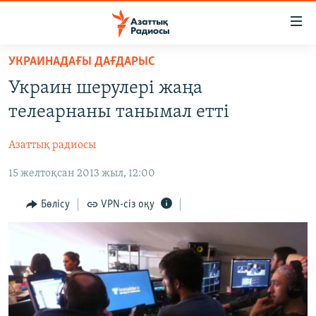
Accessibility
links
Skip
УКРАИНАДАҒЫ ДАҒДАРЫС
to
ЖАҢАЛЫҚТАР
Украин шерулері жаңа
main
САЯСАТ
content
телеарнаны танымал етті
AZATTYQTV
Skip
to
Азаттық радиосы
ҚАҢТАР ОҚИҒАСЫ
main
15 желтоқсан 2013 жыл, 12:00
АДАМ ҚҰҚЫҚТАРЫ
Navigation
Skip
ӘЛЕУМЕТ
Бөлісу
VPN-сіз оқу
to
ӘЛЕМ
Search
АРНАЙЫ ЖОБАЛАР
Русский