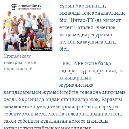
Бұрын Украинаның
ықпалды телеарналарының
бірі "Интер-ТВ"-да қызмет
еткен Наталья Гуменюк
жаңа медиаресурстың
негізін қалаушылардың
бірі.
Hromadske.tv
телеарнасының
- BBC, NPR және басқа
журналистері.
ақпарат құралдары сияқты
халықаралық
журналистика
қағидаларымен жұмыс істейтін телеарна ашқымыз
келді. Украинада ондай станциялар жоқ. Барлығы -
мемлекетке тәуелді телеарналар. Осында әртүрлі
себептермен мемлекеттік телеарналардан кеткен,
саяси себеппен қудаланған немесе маңызды
ақпарат таратпайтын коммерциялық