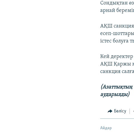
Сондықтан өзі
арнай беремі
АҚШ санкция 
есеп-шоттары
істес болуға
Кей деректер
АҚШ Қаржы ми
санкция салға
(Азаттықтың 
аударылды)
Бөлісу
Айдар