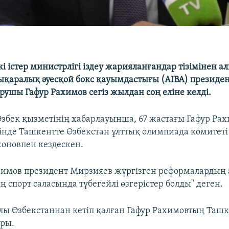
і істер министрлігі іздеу жарияланғандар тізімінен а
лықаралық әуесқой бокс қауымдастығы (AIBA) президен
рушы Гафур Рахимов сегіз жылдан соң еліне келді.
збек қызметінің хабарлауынша, 67 жастағы Гафур Ра
сінде Ташкентте Өзбекстан ұлттық олимпиада комитеті
оновпен кездескен.
химов президент Мирзияев жүргізген реформалардың
 спорт саласында түбегейлі өзгерістер болды" деген.
ылы Өзбекстаннан кетіп қалған Гафур Рахимовтың Таш
ры.