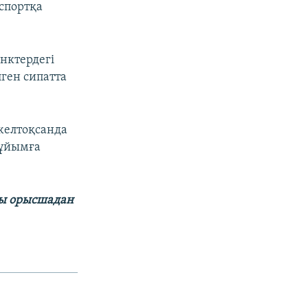
 спортқа
нктердегі
ген сипатта
желтоқсанда
 ұйымға
сы орысшадан