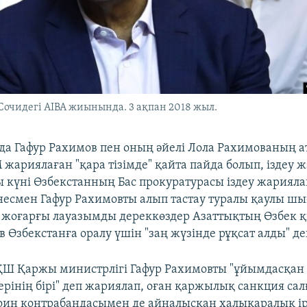
Сочидегі AIBA жиынында. 3 ақпан 2018 жыл.
а Гафур Рахимов пен оның әйелі Лола Рахимованың а
 жариялаған "қара тізімде" қайта пайда болып, іздеу 
ы күні Өзбекстанның Бас прокуратурасы іздеу жариял
знесмен Гафур Рахимовты алып тастау туралы қаулы шы
 жоғарғы лауазымды дереккөздер Азаттықтың Өзбек 
 Өзбекстанға оралу үшін "заң жүзінде рұқсат алды" д
ҚШ Қаржы министрлігі Гафур Рахимовты "ұйымдасқа
ерінің бірі" деп жариялап, оған қаржылық санкция са
оин контрабандасымен де айналысқан халықаралық ір