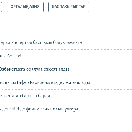
ОРТАЛЫҚ АЗИЯ
БАС ТАҚЫРЫПТАР
нерал Интерпол басшысы болуы мүмкін
ы белгісіз...
Өзбекстанға оралуға рұқсат алды
асшысы Гафур Рахимовке іздеу жариялады
лсенділігі артып барады
денттігі де фильмге айналып үлгерді