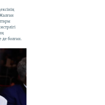
ексінің
"Жалған
аптары
истрлігі
ың
 де болған.