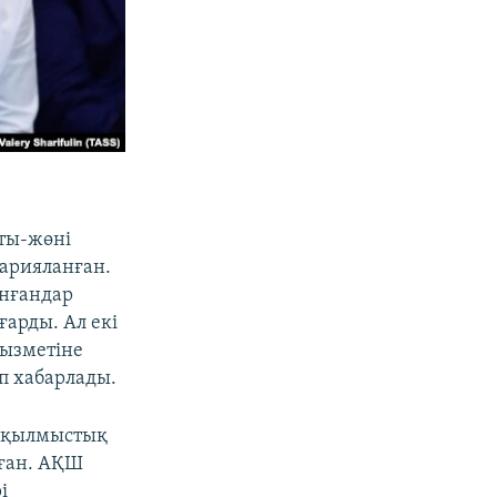
ты-жөні
жарияланған.
анғандар
ғарды. Ал екі
қызметіне
еп хабарлады.
н қылмыстық
лған. АҚШ
і