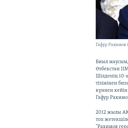
Гафур Рахимов 
Биыл маусымд
Өзбекстан ІІМ
Шілденің 10-
тізімінен би
күннен кейін
Гафур Рахимов
2012 жылы А
топ жетекшіл
"Рахимов гер