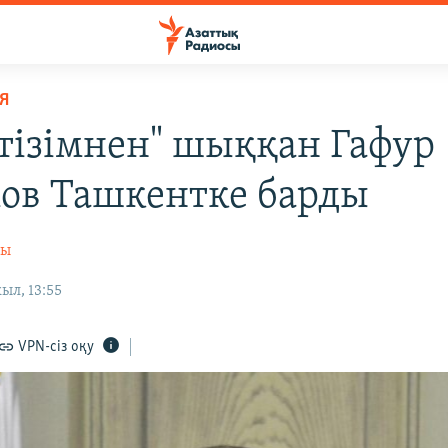
Я
 тізімнен" шыққан Гафур
ов Ташкентке барды
сы
ыл, 13:55
VPN-сіз оқу