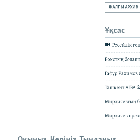
ЖАЛПЫ АРХИВ
Ұқсас
Ресейлік ге
Бокстың болашағ
Гафур Рахимов 
Ташкент AIBA б
Мирзияевтың бе
Мирзияев прези
Оқыңыз. Көріңіз. Тыңдаңыз