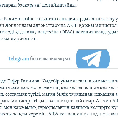
ттарды басқарған" деп айыптайды.
 Рахимов өзіне салынған санкцияларды алып тастау 
ен Лондондағы адвокаттарына АҚШ Қаржы министрлі
ивтерді қадағалау кеңсесіне (OFAC) петиция жолдауды
лама жариялаған.
Telegram
бізге жазылыңыз
еде Гафур Рахимов: "Әлдебір ұйымдасқан қылмыстық 
анысым жоқ және әлемнің кез келген елінде кез кел
ып, сотталмақ түгілі, маған билік тарапынан ешқашан 
ржы министрлігі қысымын тоқтатпай отыр. Ал мен А
сі мен қаржылық тұрақтылығын қалпына келтіруге кү
ксты жақсы көремін. АІВА кез келген қиындықты жең