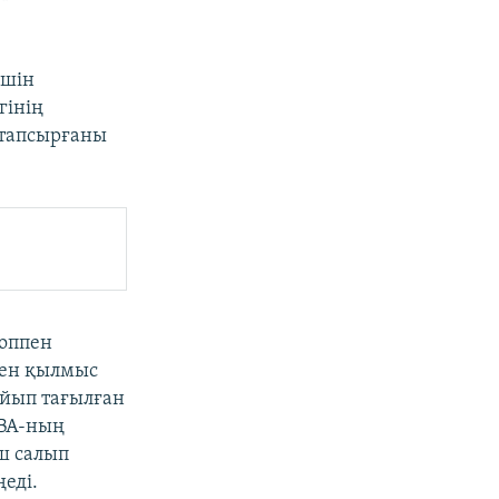
үшін
гінің
 тапсырғаны
топпен
ген қылмыс
айып тағылған
ІВА-ның
ш салып
еді.