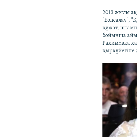
2013 жылы ақ
"Бопсалау", 
құжат, штамп
бойынша айып
Рахимовқа ха
қыркүйегіне д