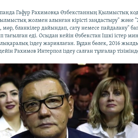
панда Гафур Рахимовқа Өзбекстанның Қылмыстық код
"Қылмыстық жолмен алынған кірісті заңдастыру" және 
, мөр, бланкілер дайындап, сату немесе пайдалану" б
 тағылған еді. Осыдан кейін Өзбекстан Ішкі істер мин
лықаралық іздеу жариялаған. Бұдан бөлек, 2016 жылд
ейін Рахимов Интерпол іздеу салған тұлғалар тізімінде