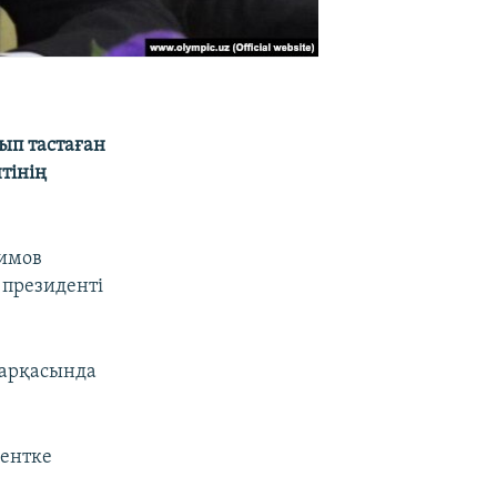
лып тастаған
тінің
химов
 президенті
 арқасында
кентке