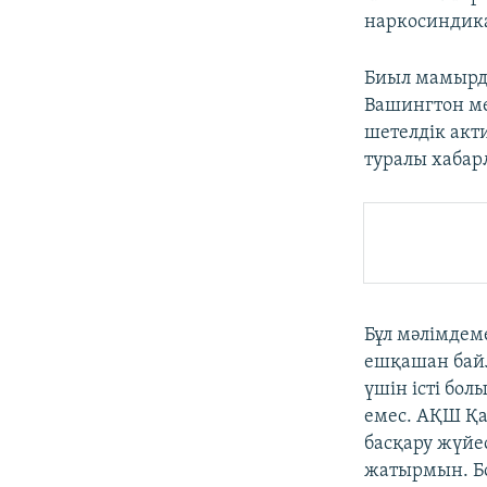
наркосиндика
Биыл мамырда
Вашингтон м
шетелдік акт
туралы хабар
Бұл мәлімдем
ешқашан байл
үшін істі бол
емес. АҚШ Қа
басқару жүйе
жатырмын. Бо