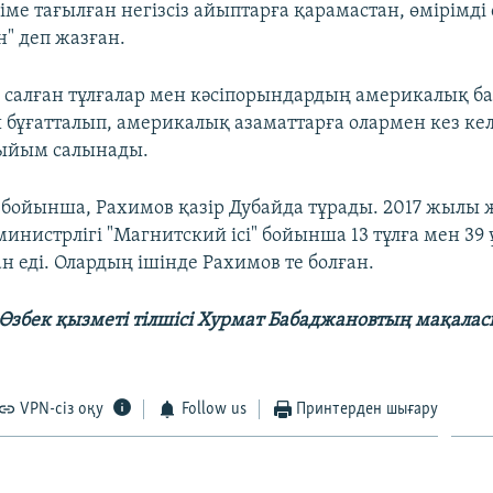
ме тағылған негізсіз айыптарға қарамастан, өмірімді
н" деп жазған.
салған тұлғалар мен кәсіпорындардың америкалық ба
 бұғатталып, америкалық азаматтарға олармен кез кел
 тыйым салынады.
 бойынша, Рахимов қазір Дубайда тұрады. 2017 жылы 
нистрлігі "Магнитский ісі" бойынша 13 тұлға мен 39
н еді. Олардың ішінде Рахимов те болған.
Өзбек қызметі тілшісі Хурмат Бабаджановтың мақала
VPN-сіз оқу
Follow us
Принтерден шығару