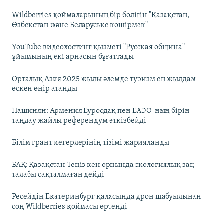
Wildberries қоймаларының бір бөлігін "Қазақстан,
Өзбекстан және Беларуське көшірмек"
YouTube видеохостинг қызметі "Русская община"
ұйымының екі арнасын бұғаттады
Орталық Азия 2025 жылы әлемде туризм ең жылдам
өскен өңір атанды
Пашинян: Армения Еуроодақ пен ЕАЭО-ның бірін
таңдау жайлы референдум өткізбейді
Білім грант иегерлерінің тізімі жарияланды
БАҚ: Қазақстан Теңіз кен орнында экологиялық заң
талабы сақталмаған дейді
Ресейдің Екатеринбург қаласында дрон шабуылынан
соң Wildberries қоймасы өртенді