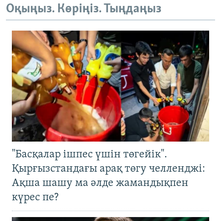
Оқыңыз. Көріңіз. Тыңдаңыз
"Басқалар ішпес үшін төгейік".
Қырғызстандағы арақ төгу челленджі:
Ақша шашу ма әлде жамандықпен
күрес пе?