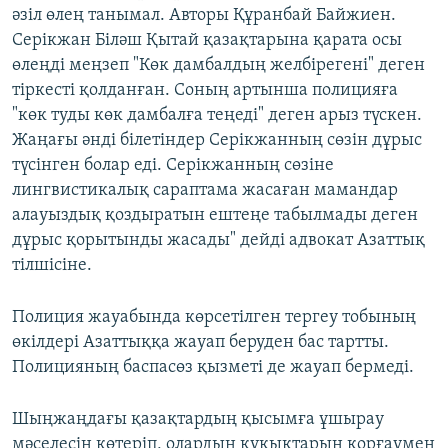
әзіл өлең танымал. Авторы Құранбай Байжиен.
Серікжан Біләш Қытай қазақтарына қарата осы
өлеңді меңзеп "Көк дамбалдың желбірегені" деген
тіркесті қолданған. Соның артынша полицияға
"көк туды көк дамбалға теңеді" деген арыз түскен.
Жаңағы әнді білетіндер Серікжанның сөзін дұрыс
түсінген болар еді. Серікжанның сөзіне
лингвистикалық сараптама жасаған мамандар
алауыздық қоздыратын ештеңе табылмады деген
дұрыс қорытынды жасады" дейді адвокат Азаттық
тілшісіне.
Полиция жауабында көрсетілген тергеу тобының
өкілдері Азаттыққа жауап беруден бас тартты.
Полицияның баспасөз қызметі де жауап бермеді.
Шыңжаңдағы қазақтардың қысымға ұшырау
мәселесін көтеріп, олардың құқықтарын қорғаумен