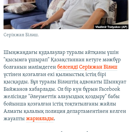
ЖАЗЫЛЫҢЫЗ
Басқа тілдерде
Серікжан Біләш.
Шыңжаңдағы қудалаулар туралы айтқаны үшін
"қысымға ұшырап" Қазақстаннан кетуге мәжбүр
болғанын мәлімдеген
белсенді Серікжан Біләш
үстінен қозғалған екі қылмыстық істің бірі
қысқарды. Бұл туралы Біләштің адвокаты Шынқуат
Байжанов хабарлады. Ол бір күн бұрын Facebook
желісінде "Әлеуметтік алауыздық қоздыру" бабы
бойынша қозғалған істің тоқтатылғаны жайлы
Алматы қалалық полиция департаментінен келген
жауапты
жариялады
.