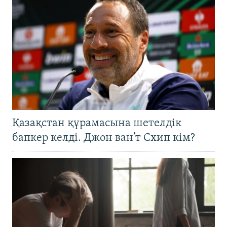
Қазақстан құрамасына шетелдік
бапкер келді. Джон ван’т Схип кім?