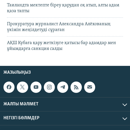
Таиландта мектепте біреу қарудан оқ атып, алты адам
қаза тапты
Прокуратура журналист Александра Алёхованың
үкімін жеңілдетуді сұраған
АҚШ Кубаға қару жеткізуге қатысы бар адамдар мен
ұйымдарға санкция салды
ЖАЗЫЛЫҢЫЗ
ЖАЛПЫ МӘЛІМЕТ
НЕГІЗГІ БӨЛІМДЕР