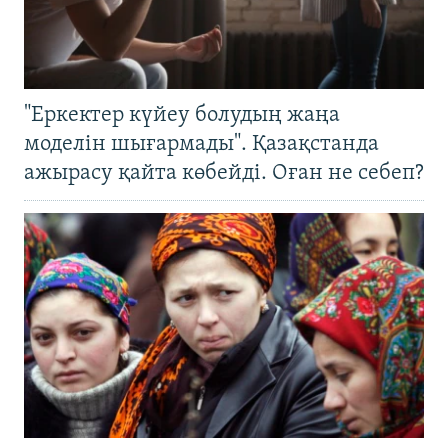
"Еркектер күйеу болудың жаңа
моделін шығармады". Қазақстанда
ажырасу қайта көбейді. Оған не себеп?