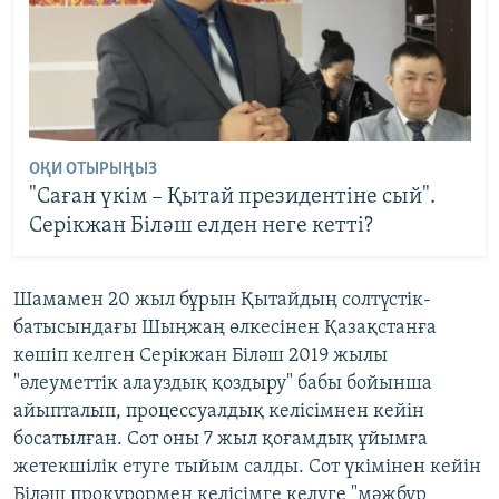
ОҚИ ОТЫРЫҢЫЗ
"Саған үкім – Қытай президентіне сый".
Серікжан Біләш елден неге кетті?
Шамамен 20 жыл бұрын Қытайдың солтүстік-
батысындағы Шыңжаң өлкесінен Қазақстанға
көшіп келген Серікжан Біләш 2019 жылы
"әлеуметтік алауздық қоздыру" бабы бойынша
айыпталып, процессуалдық келісімнен кейін
босатылған. Сот оны 7 жыл қоғамдық ұйымға
жетекшілік етуге тыйым салды. Сот үкімінен кейін
Біләш прокурормен келісімге келуге "мәжбүр