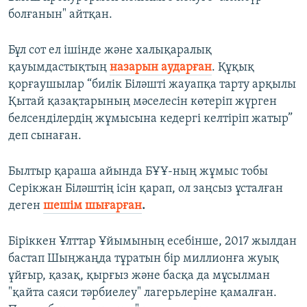
болғанын" айтқан.
Бұл сот ел ішінде және халықаралық
қауымдастықтың
назарын аударған
. Құқық
қорғаушылар “билік Біләшті жауапқа тарту арқылы
Қытай қазақтарының мәселесін көтеріп жүрген
белсенділердің жұмысына кедергі келтіріп жатыр”
деп сынаған.
Былтыр қараша айында БҰҰ-ның жұмыс тобы
Серікжан Біләштің ісін қарап, ол заңсыз ұсталған
деген
шешім шығарған
.
Біріккен Ұлттар Ұйымының есебінше, 2017 жылдан
бастап Шыңжаңда тұратын бір миллионға жуық
ұйғыр, қазақ, қырғыз және басқа да мұсылман
"қайта саяси тәрбиелеу" лагерьлеріне қамалған.