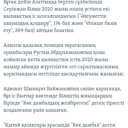
Бұған дейін Азаттыққа берген сұхбатында
Серікжан Біләш 2020 жылы өзінің үстінен екі
қылмыстық іс қозғалғандығын ("Әлеуметтік
алауыздық қоздыру", 174-бап және "Өзінше билік
ету", 389-бап) айтқан болатын.
Алматы қалалық полиция төрағасының
орынбасары Рустам Әбдірахмановтың қолы
қойылған хатта қылмыстық істің 2020 жылы
мамыр айында жүргізілген сот-сараптамасының
қорытындысы негізінде қысқартылғаны жазылған.
Адвокат Шынқуат Байжановтың сөзіне қарағанда,
бұл іс былтыр көктемде Біләштің жиындардың
бірінде "Көк дамбалдың желбірегені" деген тіркесті
қолданғаны үшін ашылған.
"Қытай қазақтары арасында "Көк дамбал" деген