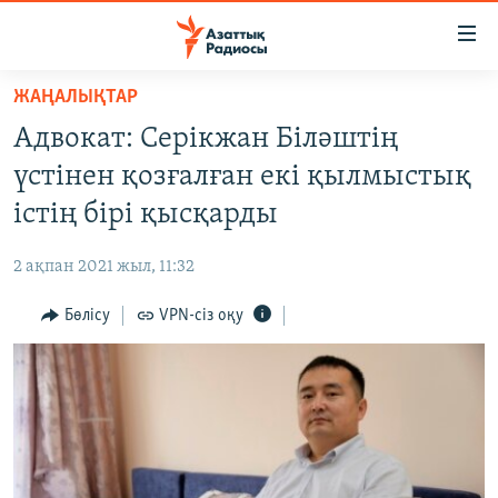
Accessibility
links
Skip
ЖАҢАЛЫҚТАР
to
ЖАҢАЛЫҚТАР
Адвокат: Серікжан Біләштің
main
САЯСАТ
content
үстінен қозғалған екі қылмыстық
AZATTYQTV
Skip
істің бірі қысқарды
to
ҚАҢТАР ОҚИҒАСЫ
main
2 ақпан 2021 жыл, 11:32
АДАМ ҚҰҚЫҚТАРЫ
Navigation
Skip
Бөлісу
VPN-сіз оқу
ӘЛЕУМЕТ
to
ӘЛЕМ
Search
АРНАЙЫ ЖОБАЛАР
Русский