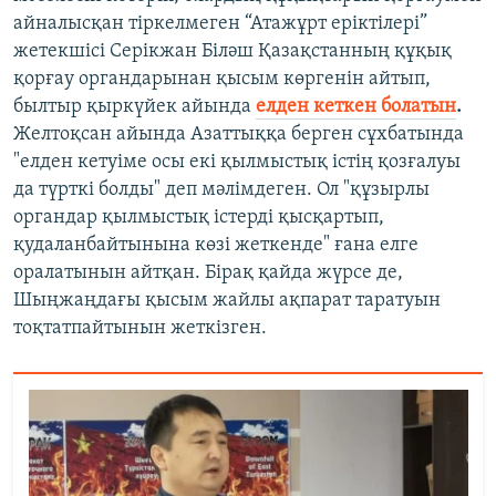
айналысқан тіркелмеген “Атажұрт еріктілері”
жетекшісі Серікжан Біләш Қазақстанның құқық
қорғау органдарынан қысым көргенін айтып,
былтыр қыркүйек айында
елден кеткен болатын
.
Желтоқсан айында Азаттыққа берген сұхбатында
"елден кетуіме осы екі қылмыстық істің қозғалуы
да түрткі болды" деп мәлімдеген. Ол "құзырлы
органдар қылмыстық істерді қысқартып,
қудаланбайтынына көзі жеткенде" ғана елге
оралатынын айтқан. Бірақ қайда жүрсе де,
Шыңжаңдағы қысым жайлы ақпарат таратуын
тоқтатпайтынын жеткізген.