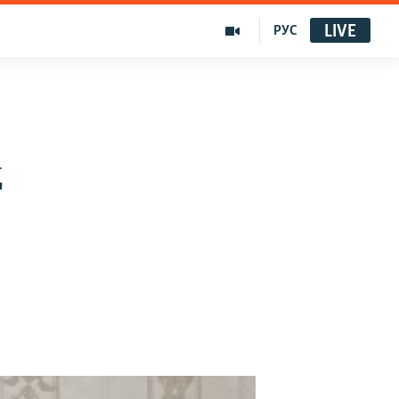
LIVE
РУС
ң