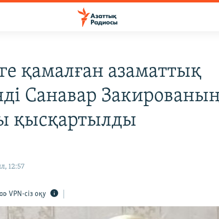
нге қамалған азаматтық
нді Санавар Закированы
ы қысқартылды
л, 12:57
VPN-сіз оқу