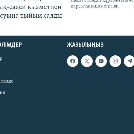
АҚШ Ресейдің құрлықтағы әс
ық-саяси қызметпен
қарсы санкция енгізді
суына тыйым салды
БӨЛІМДЕР
ЖАЗЫЛЫҢЫЗ
р
әлемде
зия