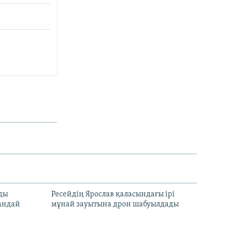
лды
Ресейдің Ярослав қаласындағы ірі
андай
мұнай зауытына дрон шабуылдады