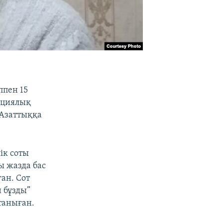
ппен 15
яциялық
 Азаттыққа
ік соты
ы жазда бас
ған. Сот
 бұзды”
таныған.