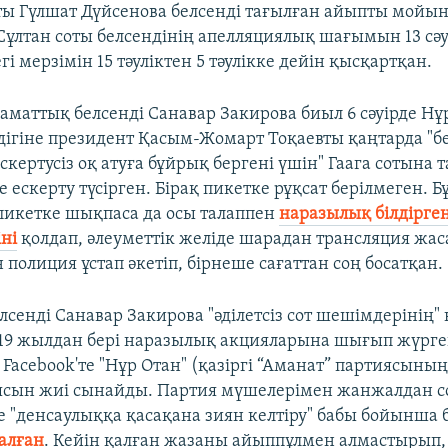
ы Гүлшат Дүйсенова белсенді тағылған айыпты мой
Сұлтан соты белсендінің апелляциялық шағымын 13 сәу
і мерзімін 15 тәуліктен 5 тәулікке дейін қысқартқан.
заматтық белсенді Санавар Закирова биыл 6 cәуірде Нұ
дігіне президент Қасым-Жомарт Тоқаевты қаңтарда "б
скертусіз оқ атуға бұйрық бергені үшін" Гаага сотына 
ке ескерту түсірген. Бірақ пикетке рұқсат берілмеген. Б
 пикетке шықпаса да осы талаппен
наразылық білдірге
ні
қолдап, әлеуметтік желіде шарадан трансляция жас
 полиция ұстап әкетіп, бірнеше сағаттан соң босатқан.
лсенді Санавар Закирова "әділетсіз сот шешімдерінің
2019 жылдан бері наразылық акцияларына шығып жүрге
 Facebook'те "Нұр Отан" (қазіргі “Аманат” партиясыны
ясын жиі сынайды. Партия мүшелерімен жанжалдан с
 "денсаулыққа қасақана зиян келтіру" бабы бойынша 
алған
. Кейін қалған жазаны айыппұлмен алмастырып,