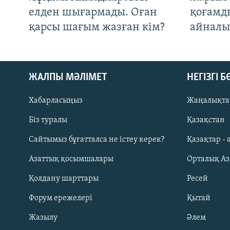
елден шығармады. Оған
қоғамд
қарсы шағым жазған кім?
айналы
ЖАЛПЫ МӘЛІМЕТ
НЕГІЗГІ 
Хабарласыңыз
Жаңалықта
Біз туралы
Қазақстан
Русский
Сайтымыз бұғатталса не істеу керек?
Қазақтар - 
Азаттық қосымшалары
Орталық А
ЖАЗЫЛЫҢЫЗ
Қолдану шарттары
Ресей
Форум ережелері
Қытай
Жазылу
Әлем