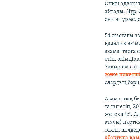
Оның адвокат
айтады. Нұр-
оның түрмедег
54 жастағы а
қалалық әкім
азаматтарға е
етіп, әкімдік
Закирова өзі
жеке пикетші
олардың бәрін
Азаматтық бе
талап етіп, 
жетекшісі. Ол
атауы) парти
жылы шілдеде
абақтыға қам