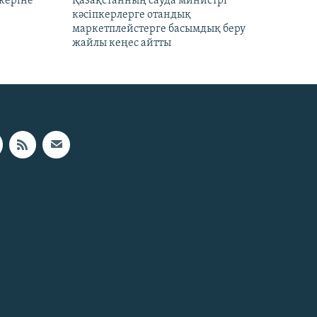
керіне
Қазақстанның сауда министрі
кәсіпкерлерге отандық
маркетплейстерге басымдық беру
жайлы кеңес айтты