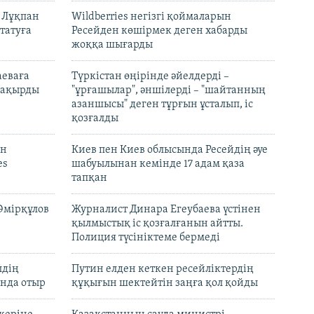
н Лұқпан
Wildberries негізгі қоймаларын
татуға
Ресейден көшірмек деген хабарды
жоққа шығарды
аеваға
Түркістан өңірінде әйелдерді –
 шақырды
"ұрғашылар", әншілерді – "шайтанның
азаншысы" деген тұрғын ұсталып, іс
қозғалды
он
Киев пен Киев облысында Ресейдің әуе
es
шабуылынан кемінде 17 адам қаза
тапқан
Әмірқұлов
Журналист Динара Егеубаева үстінен
қылмыстық іс қозғалғанын айтты.
Полиция түсініктеме бермеді
лдің
Путин елден кеткен ресейліктердің
нда отыр
құқығын шектейтін заңға қол қойды