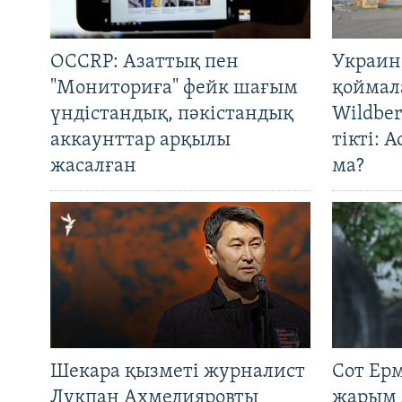
OCCRP: Азаттық пен
Украин
"Мониториға" фейк шағым
қоймал
үндістандық, пәкістандық
Wildber
аккаунттар арқылы
тікті: 
жасалған
ма?
Шекара қызметі журналист
Сот Ер
Лұқпан Ахмедияровты
жарым 