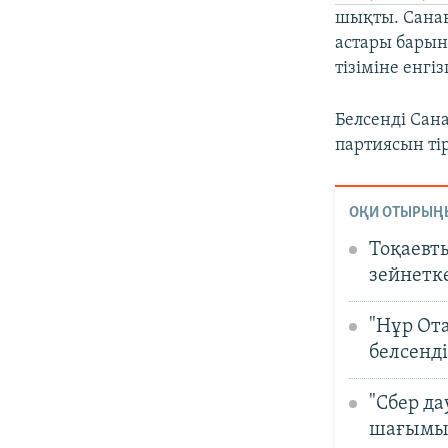
шықты. Санав
астары барын
тізіміне енгіз
Белсенді Сан
партиясын ті
ОҚИ ОТЫРЫҢ
Тоқаевт
зейнетк
"Нұр Ота
белсенді
"Сбер да
шағымы 