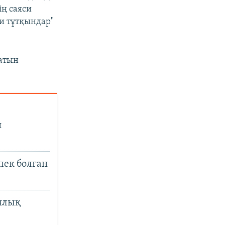
ің саяси
и тұтқындар"
латын
н
пек болған
ы
иялық