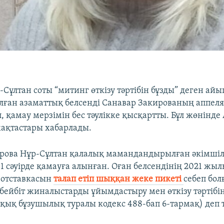
р-Сұлтан соты “митинг өткізу тәртібін бұзды” деген айы
алған азаматтық белсенді Санавар Закированың аппел
, қамау мерзімін бес тәулікке қысқартты. Бұл жөнінде
жақтастары хабарлады.
рова Нұр-Сұлтан қалалық мамандандырылған әкімшіл
1 сәуірде қамауға алынған. Оған белсендінің 2021 жыл
 отставкасын
талап етіп шыққан жеке пикеті
себеп бол
бейбіт жиналыстарды ұйымдастыру мен өткізу тәртібін
ұқық бұзушылық туралы кодекс 488-бап 6-тармақ) деп 