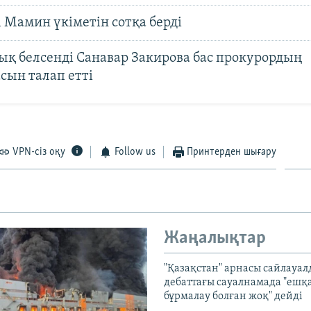
 Мамин үкіметін сотқа берді
ық белсенді Санавар Закирова бас прокурордың
сын талап етті
VPN-сіз оқу
Follow us
Принтерден шығару
Жаңалықтар
"Қазақстан" арнасы сайлауа
дебаттағы сауалнамада "ешқ
бұрмалау болған жоқ" дейді