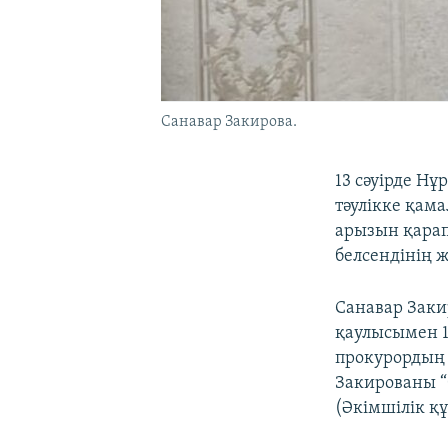
Санавар Закирова.
13 сәуірде Нұ
тәулікке қам
арызын қарап
белсендінің 
Санавар Заки
қаулысымен 1
прокурордың
Закированы “
(Әкімшілік қ