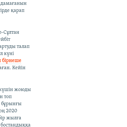
ындамағанын
ірде қарап
р-Сұлтан
ейбіт
тартуды талап
ұл күні
н бірнеше
аған. Кейін
" күшін жоюды
н топ
ң бұрынғы
оң 2020
бір жылға
 бостандыққа