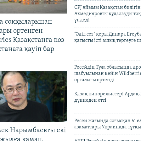
CPJ ұйымы Қазақстан билігі
Ахмедияровты қудалауды тоқ
үндеді
а соққыларынан
ары өртенген
"Әділ сөз" қоры Динара Егеуб
ries Қазақстанға көз
қатысты істі ашық тергеуге
Астанаға қауіп бар
Ресейдің Тула облысында др
шабуылынан кейін Wildberri
орталығы өртенді
Қазақ кинорежиссері Ардақ 
дүниеден өтті
Ресей жағында соғысқан 51 е
азаматтары Украинада тұтқы
мек Нарымбаевты екі
жылға қамап,