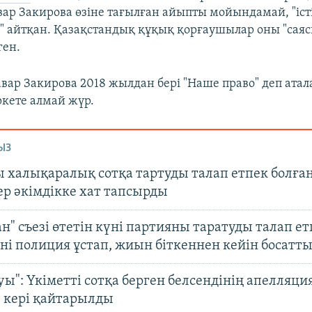
ар Закирова өзіне тағылған айыпты мойындамай, "іст
" айтқан. Қазақстандық құқық қорғаушылар оны "саяс
ген.
авар Закирова 2018 жылдан бері "Наше право" деп ата
ркете алмай жүр.
ЫЗ
ы халықаралық сотқа тартуды талап етпек болға
ер әкімдікке хат тапсырды
н" съезі өтетін күні партияны таратуды талап ет
ні полиция ұстап, жиын біткеннен кейін босатт
уы": Үкіметті сотқа берген белсендінің апелляц
кері қайтарылды