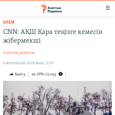
Accessibility
links
Skip
ӘЛЕМ
to
ЖАҢАЛЫҚТАР
CNN: АҚШ Қара теңізге кемесін
main
САЯСАТ
content
жібермекші
AZATTYQTV
Skip
to
Азаттық радиосы
ҚАҢТАР ОҚИҒАСЫ
main
6 желтоқсан 2018 жыл, 11:07
АДАМ ҚҰҚЫҚТАРЫ
Navigation
Skip
ӘЛЕУМЕТ
Бөлісу
VPN-сіз оқу
to
ӘЛЕМ
Search
АРНАЙЫ ЖОБАЛАР
Русский