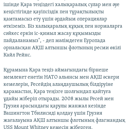
ішінде Қара теңіздегі халықаралық сулар мен әуе
кеңістігінде қауіпсіздік пен тұрақтылықты
қамтамасыз ету үшін әрдайым операциялар
өткіземіз. Біз халықаралық құқық пен нормаларға
сәйкес еркін іс-қимыл жасау құқымызды
пайдаланамыз", - деп мәлімдеген Еуропада
орналасқан АҚШ алтыншы флотының ресми өкілі
Кайл Рейнс.
Құрамына Қара теңіз аймағындағы бірнеше
мемлекет енетін НАТО альянсы мен АҚШ әскери
кемелерін, Ресейдің алаңдаушылық білдіруіне
қарамастан, Қара теңізге шолғындап қайтуға
ұдайы жіберіп отырады. 2008 жылы Ресей мен
Грузия арасындағы қарулы жанжал кезінде
Вашингтон Тбилисиді қолдау үшін Грузия
жағалауына АҚШ алтыншы флотының флагмандық
USS Mount Whitney кемесін жіберген.