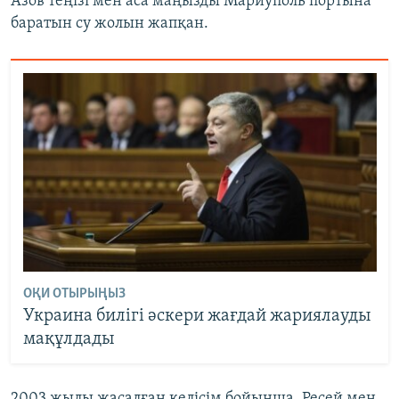
Азов теңізі мен аса маңызды Мариуполь портына
баратын су жолын жапқан.
ОҚИ ОТЫРЫҢЫЗ
Украина билігі әскери жағдай жариялауды
мақұлдады
2003 жылы жасалған келісім бойынша, Ресей мен