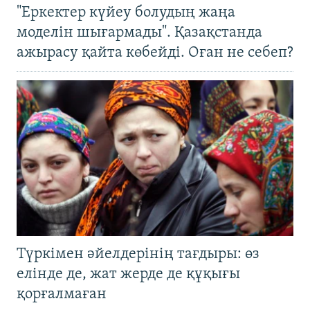
"Еркектер күйеу болудың жаңа
моделін шығармады". Қазақстанда
ажырасу қайта көбейді. Оған не себеп?
Түркімен әйелдерінің тағдыры: өз
елінде де, жат жерде де құқығы
қорғалмаған