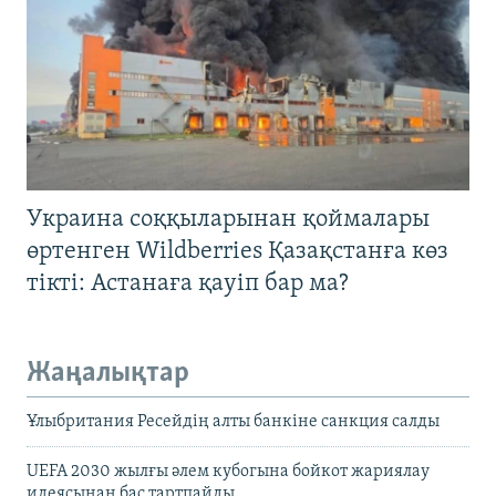
Украина соққыларынан қоймалары
өртенген Wildberries Қазақстанға көз
тікті: Астанаға қауіп бар ма?
Жаңалықтар
Ұлыбритания Ресейдің алты банкіне санкция салды
UEFA 2030 жылғы әлем кубогына бойкот жариялау
идеясынан бас тартпайды