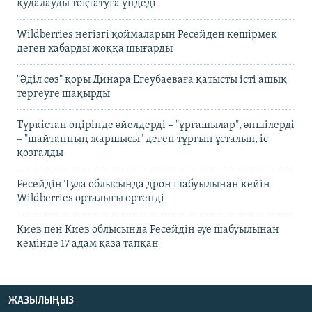
қудалауды тоқтатуға үндеді
Wildberries негізгі қоймаларын Ресейден көшірмек
деген хабарды жоққа шығарды
"Әділ сөз" қоры Динара Егеубаеваға қатысты істі ашық
тергеуге шақырды
Түркістан өңірінде әйелдерді – "ұрғашылар", әншілерді
– "шайтанның жаршысы" деген тұрғын ұсталып, іс
қозғалды
Ресейдің Тула облысында дрон шабуылынан кейін
Wildberries орталығы өртенді
Киев пен Киев облысында Ресейдің әуе шабуылынан
кемінде 17 адам қаза тапқан
ЖАЗЫЛЫҢЫЗ