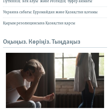
Путиннің "кек алуы" және Ресейдің "буфер аймағы"
Украина сабағы: Еуромайдан және Қазақстан қоғамы
Қырым резолюциясына Қазақстан қарсы
Оқыңыз. Көріңіз. Тыңдаңыз