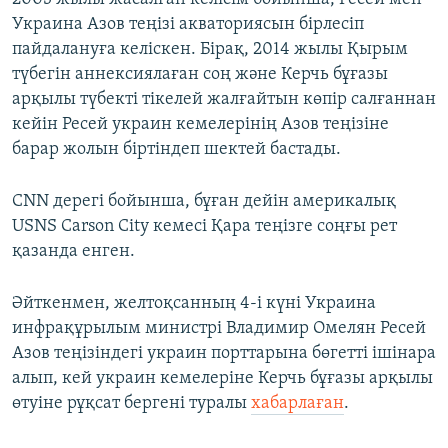
Украина Азов теңізі акваториясын бірлесіп
пайдалануға келіскен. Бірақ, 2014 жылы Қырым
түбегін аннексиялаған соң және Керчь бұғазы
арқылы түбекті тікелей жалғайтын көпір салғаннан
кейін Ресей украин кемелерінің Азов теңізіне
барар жолын біртіндеп шектей бастады.
CNN дерегі бойынша, бұған дейін америкалық
USNS Carson City кемесі Қара теңізге соңғы рет
қазанда енген.
Әйткенмен, желтоқсанның 4-і күні Украина
инфрақұрылым министрі Владимир Омелян Ресей
Азов теңізіндегі украин порттарына бөгетті ішінара
алып, кей украин кемелеріне Керчь бұғазы арқылы
өтуіне рұқсат бергені туралы
хабарлаған
.