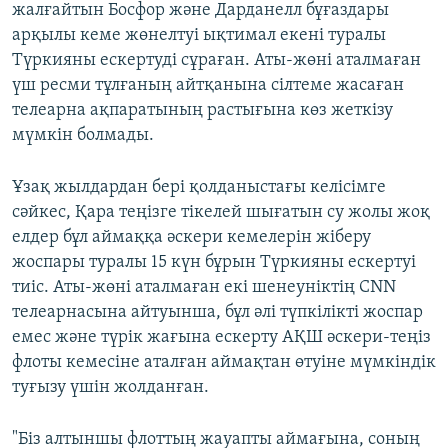
жалғайтын Босфор және Дарданелл бұғаздары
арқылы кеме жөнелтуі ықтимал екені туралы
Түркияны ескертуді сұраған. Аты-жөні аталмаған
үш ресми тұлғаның айтқанына сілтеме жасаған
телеарна ақпаратының растығына көз жеткізу
мүмкін болмады.
Ұзақ жылдардан бері қолданыстағы келісімге
сәйкес, Қара теңізге тікелей шығатын су жолы жоқ
елдер бұл аймаққа әскери кемелерін жіберу
жоспары туралы 15 күн бұрын Түркияны ескертуі
тиіс. Аты-жөні аталмаған екі шенеуніктің CNN
телеарнасына айтуынша, бұл әлі түпкілікті жоспар
емес және түрік жағына ескерту АҚШ әскери-теңіз
флоты кемесіне аталған аймақтан өтуіне мүмкіндік
туғызу үшін жолданған.
"Біз алтыншы флоттың жауапты аймағына, соның