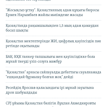
"Жосықсыз ұстау". Қазақстанның адам құқығы бюросы
Ермек Нарымбаев жайлы мәлімдеме жасады
Қазақстанда рақымшылықпен 1,5 мың адам қамаудан
босап шықты
Қазақстан мектептерінде ЖИ, цифрлық қауіпсіздік пән
ретінде оқытылады
БАҚ: КҚК танкер тапшылығы мен қауіпсіздікке бола
мұнай тиеуді үзіп-созуға мәжбүр
"Қазақстан" арнасы сайлауалды дебаттағы сауалнамада
"ешқандай бұрмалау болған жоқ" дейді
Ресейдің Ярослав қаласындағы ірі мұнай зауытына
дрон шабуылдады
CPJ ұйымы Қазақстан билігін Лұқпан Ахмедияровты