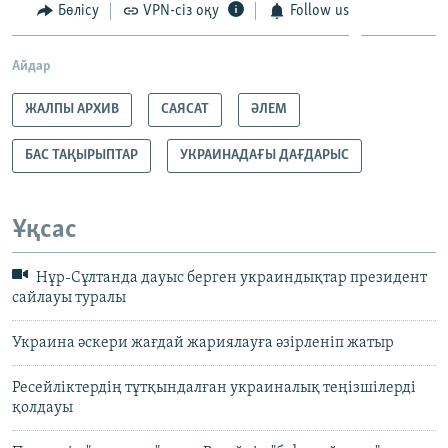
Бөлісу
VPN-сіз оқу
Follow us
Айдар
ЖАЛПЫ АРХИВ
САЯСАТ
ӘЛЕМ
БАС ТАҚЫРЫПТАР
УКРАИНАДАҒЫ ДАҒДАРЫС
Ұқсас
Нұр-Сұлтанда дауыс берген украиндықтар президент
сайлауы туралы
Украина әскери жағдай жариялауға әзірленіп жатыр
Ресейліктердің тұтқындалған украиналық теңізшілерді
қолдауы