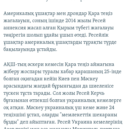
Америкалық ұшақтар мен дрондар Қара теңіз
жағалауын, соның ішінде 2014 жылы Ресей
аннексия жасап алған Қырым түбегі жағалауы
төңірегін шолып ұдайы ұшып өтеді. Ресейлік
ұшақтар америкалық ұшақтарды тұрақты түрде
бақылауында ұстайды.
АҚШ-тың әскери кемесін Қара теңіз аймағына
жіберу жоспары туралы хабар қарашаның 25-інде
болған оқиғадан кейін Киев пен Мәскеу
арасындағы жағдай бұрынғыдан да шиеленісе
түскен тұста тарады. Сол жолы Ресей Керчь
бұғазынан өтпекші болған украиналық кемелерге
оқ атқан. Мәскеу украиналық үш кеме және 24
теңізшіні ұстап, оларды "мемлекеттік шекараны
бұзды" деп айыптаған. Ресей Украина кемелерінің