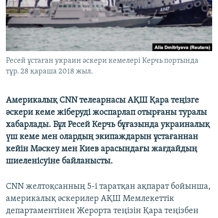
ЖАЗЫЛЫҢЫЗ
Басқа тілдерде
Ресей ұстаған украин әскери кемелері Керчь портында
тұр. 28 қараша 2018 жыл.
Америкалық CNN телеарнасы АҚШ Қара теңізге
әскери кеме жіберуді жоспарлап отырғаны туралы
хабарлады. Бұл Ресей Керчь бұғазында украиналық
үш кеме мен олардың экипаждарын ұстағаннан
кейін Мәскеу мен Киев арасындағы жағдайдың
шиеленісуіне байланысты.
CNN желтоқсанның 5-і таратқан ақпарат бойынша,
америкалық әскерилер АҚШ Мемлекеттік
департаментінен Жерорта теңізін Қара теңізбен