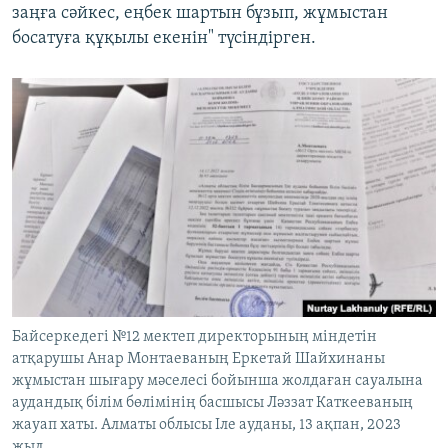
заңға сәйкес, еңбек шартын бұзып, жұмыстан
босатуға құқылы екенін" түсіндірген.
Байсеркедегі №12 мектеп директорының міндетін
атқарушы Анар Монтаеваның Еркетай Шайхинаны
жұмыстан шығару мәселесі бойынша жолдаған сауалына
аудандық білім бөлімінің басшысы Ләззат Каткееваның
жауап хаты. Алматы облысы Іле ауданы, 13 ақпан, 2023
жыл.