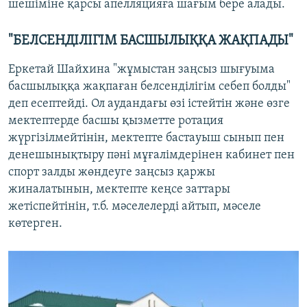
шешіміне қарсы апелляцияға шағым бере алады.
"БЕЛСЕНДІЛІГІМ БАСШЫЛЫҚҚА ЖАҚПАДЫ"
Еркетай Шайхина "жұмыстан заңсыз шығуыма
басшылыққа жақпаған белсенділігім себеп болды"
деп есептейді. Ол аудандағы өзі істейтін және өзге
мектептерде басшы қызметте ротация
жүргізілмейтінін, мектепте бастауыш сынып пен
денешынықтыру пәні мұғалімдерінен кабинет пен
спорт залды жөндеуге заңсыз қаржы
жиналатынын, мектепте кеңсе заттары
жетіспейтінін, т.б. мәселелерді айтып, мәселе
көтерген.