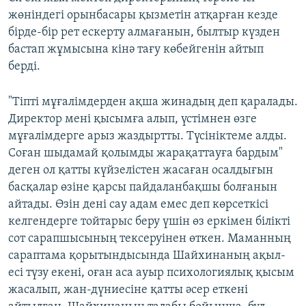
жөніндегі орынбасары қызметін атқарған кезде
бірде-бір рет ескерту алмағанын, былтыр күзден
бастап жұмысына кінә тағу көбейгенін айтып
берді.
"Тіпті мұғалімдерден ақша жинадың деп қаралады.
Директор мені қысымға алып, үстімнен өзге
мұғалімдерге арыз жаздыртты. Түсініктеме алды.
Соған шыдамай қолымды жарақаттауға бардым"
деген ол қатты күйзелістен жасаған осалдығын
басқалар өзіне қарсы пайдаланбақшы болғанын
айтады. Өзін дені сау адам емес деп көрсеткісі
келгендерге тойтарыс беру үшін өз еркімен білікті
сот сарапшысының тексеруінен өткен. Маманның
сараптама қорытындысында Шайхинаның ақыл-
есі түзу екені, оған аса ауыр психологиялық қысым
жасалып, жан-дүниесіне қатты әсер еткені