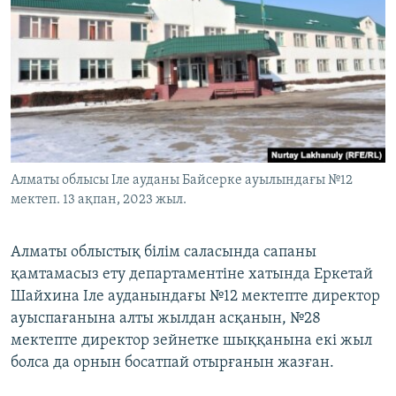
Алматы облысы Іле ауданы Байсерке ауылындағы №12
мектеп. 13 ақпан, 2023 жыл.
Алматы облыстық білім саласында сапаны
қамтамасыз ету департаментіне хатында Еркетай
Шайхина Іле ауданындағы №12 мектепте директор
ауыспағанына алты жылдан асқанын, №28
мектепте директор зейнетке шыққанына екі жыл
болса да орнын босатпай отырғанын жазған.