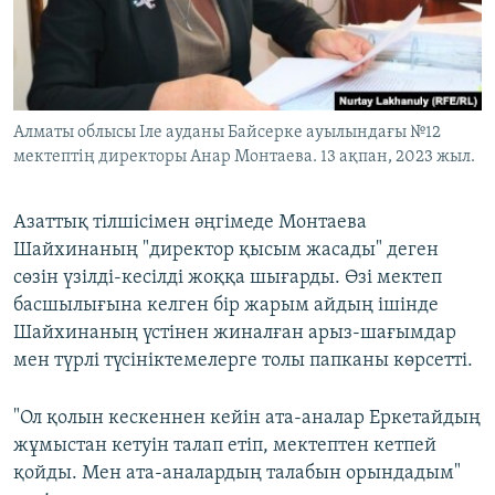
Алматы облысы Іле ауданы Байсерке ауылындағы №12
мектептің директоры Анар Монтаева. 13 ақпан, 2023 жыл.
Азаттық тілшісімен әңгімеде Монтаева
Шайхинаның "директор қысым жасады" деген
сөзін үзілді-кесілді жоққа шығарды. Өзі мектеп
басшылығына келген бір жарым айдың ішінде
Шайхинаның үстінен жиналған арыз-шағымдар
мен түрлі түсініктемелерге толы папканы көрсетті.
"Ол қолын кескеннен кейін ата-аналар Еркетайдың
жұмыстан кетуін талап етіп, мектептен кетпей
қойды. Мен ата-аналардың талабын орындадым"