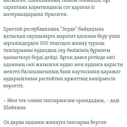
айтылған. Шайхинаның талабы бойынша, бұл
сараптама қорытындысы сот қараған іс
материалдарына тіркелген.
Еркетай республикалық "Зерде" байқауына
қатысқан оқушыларға марапат қағазын беру үшін
мұғалімдерден 300 теңгеден жинау туралы
тапсырманы аудандық оқу бөлімінің бұрынғы
қызметкері берді дейді. Бұған дәлел ретінде әлгі
адамның сөзі жазылған аудио мен ауданға қарасты
мектеп басшылығының банк картасынан қаражат
аударылғанын растайтын құжаттың көшірмесін
көрсетті.
– Мен тек соның тапсырмасын орындадым, – деді
Шайхина.
Ол даулы ақшаны жинауға тапсырма берген