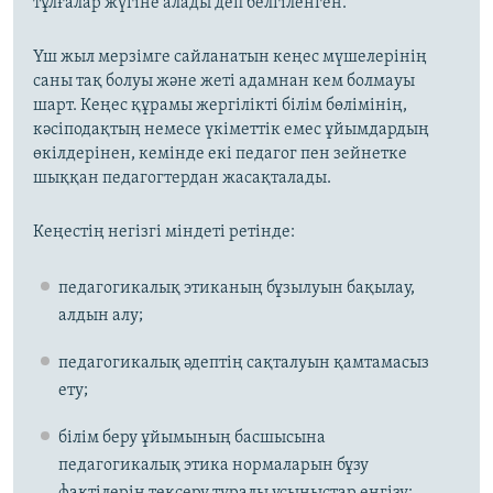
тұлғалар жүгіне алады деп белгіленген.
Үш жыл мерзімге сайланатын кеңес мүшелерінің
саны тақ болуы және жеті адамнан кем болмауы
шарт. Кеңес құрамы жергілікті білім бөлімінің,
кәсіподақтың немесе үкіметтік емес ұйымдардың
өкілдерінен, кемінде екі педагог пен зейнетке
шыққан педагогтердан жасақталады.
Кеңестің негізгі міндеті ретінде:
педагогикалық этиканың бұзылуын бақылау,
алдын алу;
педагогикалық әдептің сақталуын қамтамасыз
ету;
білім беру ұйымының басшысына
педагогикалық этика нормаларын бұзу
фактілерін тексеру туралы ұсыныстар енгізу;