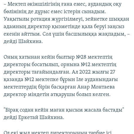
– Мектеп әкімшілігінің ғана емес, аудандық оқу
бөлімінің де дұрыс емес істерін сынадым.
Уақытылы ротация жүргізілмеуі, зейнетке шыққан
адамның директор қызметінде қала беруі заңсыз
екенін айттым. Сол үшін басшылыққа жақпадым, –
дейді Шайхина.
Оның хатынан кейін былтыр №28 мектептің
директоры босатылып, орнына №12 мектептің
директоры тағайындалған. Ал 2022 жылғы 27
қазанда №12 мектепке бұрын Іле ауданындағы
мектептердің бірін басқарған Анар Монтаева
директор міндетін атқарушы болып келген.
"Бірақ содан кейін маған қысым жасала бастады"
дейді Еркетай Шайхина.
Ол екі жыл мектеп директорының тәрбие ісі