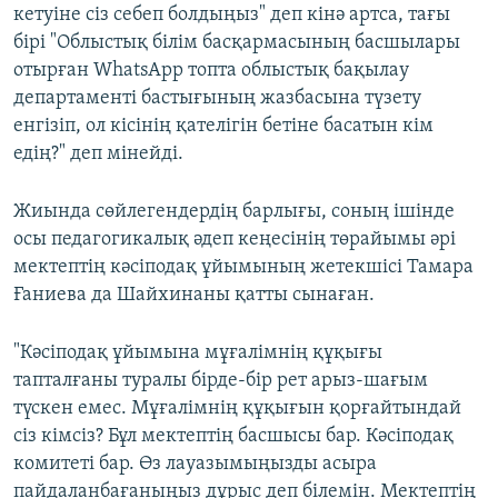
кетуіне сіз себеп болдыңыз" деп кінә артса, тағы
бірі "Облыстық білім басқармасының басшылары
отырған WhatsApp топта облыстық бақылау
департаменті бастығының жазбасына түзету
енгізіп, ол кісінің қателігін бетіне басатын кім
едің?" деп мінейді.
Жиында сөйлегендердің барлығы, соның ішінде
осы педагогикалық әдеп кеңесінің төрайымы әрі
мектептің кәсіподақ ұйымының жетекшісі Тамара
Ғаниева да Шайхинаны қатты сынаған.
"Кәсіподақ ұйымына мұғалімнің құқығы
тапталғаны туралы бірде-бір рет арыз-шағым
түскен емес. Мұғалімнің құқығын қорғайтындай
сіз кімсіз? Бұл мектептің басшысы бар. Кәсіподақ
комитеті бар. Өз лауазымыңызды асыра
пайдаланбағаныңыз дұрыс деп білемін. Мектептің