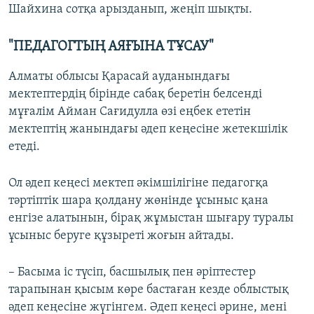
Шайхина сотқа арызданып, жеңіп шықты.
"ПЕДАГОГТЫҢ АЯҒЫНА ТҰСАУ"
Алматы облысы Қарасай ауданындағы
мектептердің бірінде сабақ беретін белсенді
мұғалім Айман Сағидулла өзі еңбек ететін
мектептің жанындағы әдеп кеңесіне жетекшілік
етеді.
Ол әдеп кеңесі мектеп әкімшілігіне педагогқа
тәртіптік шара қолдану жөнінде ұсыныс қана
енгізе алатынын, бірақ жұмыстан шығару туралы
ұсыныс беруге құзыреті жоғын айтады.
– Басыма іс түсіп, басшылық пен әріптестер
тарапынан қысым көре бастаған кезде облыстық
әдеп кеңесіне жүгінгем. Әдеп кеңесі әрине, мені