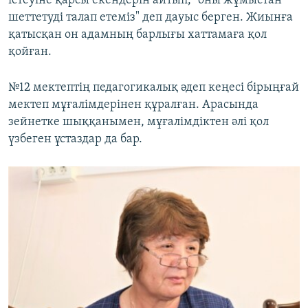
істеуіне қарсы екендерін айтып, "оны жұмыстан
шеттетуді талап етеміз" деп дауыс берген. Жиынға
қатысқан он адамның барлығы хаттамаға қол
қойған.
№12 мектептің педагогикалық әдеп кеңесі бірыңғай
мектеп мұғалімдерінен құралған. Арасында
зейнетке шыққанымен, мұғалімдіктен әлі қол
үзбеген ұстаздар да бар.