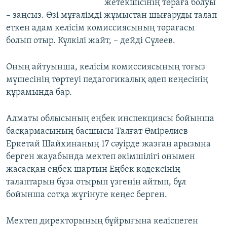
жетекшісінің төраға болуы
– заңсыз. Өзі мұғалімді жұмыстан шығаруды талап
еткен адам келісім комиссиясының төрағасы
болып отыр. Күлкілі жайт, – дейді Сүлеев.
Оның айтуынша, келісім комиссиясының тоғыз
мүшесінің төртеуі педагогикалық әдеп кеңесінің
құрамында бар.
Алматы облысының еңбек инспекциясы бойынша
басқармасының басшысы Талғат Өмірәлиев
Еркетай Шайхинаның 17 сәуірде жазған арызына
берген жауабында мектеп әкімшілігі онымен
жасасқан еңбек шартын Еңбек кодексінің
талаптарын бұза отырып үзгенін айтып, бұл
бойынша сотқа жүгінуге кеңес берген.
Мектеп директорының бұйрығына келіспеген