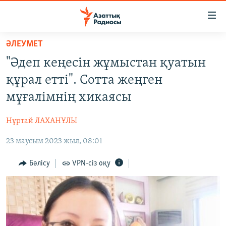
Accessibility
links
Skip
ӘЛЕУМЕТ
to
ЖАҢАЛЫҚТАР
"Әдеп кеңесін жұмыстан қуатын
main
САЯСАТ
content
құрал етті". Сотта жеңген
AZATTYQTV
Skip
мұғалімнің хикаясы
to
ҚАҢТАР ОҚИҒАСЫ
main
Нұртай ЛАХАНҰЛЫ
АДАМ ҚҰҚЫҚТАРЫ
Navigation
Skip
23 маусым 2023 жыл, 08:01
ӘЛЕУМЕТ
to
ӘЛЕМ
Бөлісу
VPN-сіз оқу
Search
АРНАЙЫ ЖОБАЛАР
Русский