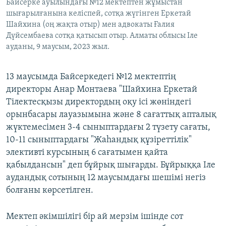
Байсерке ауылындағы №12 мектептен жұмыстан
шығарылғанына келіспей, сотқа жүгінген Еркетай
Шайхина (оң жақта отыр) мен адвокаты Ғалия
Дүйсембаева сотқа қатысып отыр. Алматы облысы Іле
ауданы, 9 маусым, 2023 жыл.
13 маусымда Байсеркедегі №12 мектептің
директоры Анар Монтаева "Шайхина Еркетай
Тілектесқызы директордың оқу ісі жөніндегі
орынбасары лауазымына және 8 сағаттық апталық
жүктемесімен 3-4 сыныптардағы 2 түзету сағаты,
10-11 сыныптардағы "Жаһандық құзіреттілік"
элективті курсының 6 сағатымен қайта
қабылдансын" деп бұйрық шығарды. Бұйрыққа Іле
аудандық сотының 12 маусымдағы шешімі негіз
болғаны көрсетілген.
Мектеп әкімшілігі бір ай мерзім ішінде сот