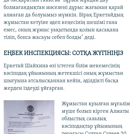
да басқаратын Ғаниева "Бұрын мұндай дау
болмағандықтан мәселені дұрыс жағынан қарай
алмаған да болуымыз мүмкін. Бірақ Еркетайдың
жұмыстан кетуіне әдеп кеңесінің шешімі ғана
емес, оның жұмыс уақытында қолын қасақана
тіліп, бопса жасауы себеп болды" деді.
ЕҢБЕК ИНСПЕКЦИЯСЫ: СОТҚА ЖҮГІНІҢІЗ
Еркетай Шайхина өзі істеген білім мекемесінің
кәсіподақ ұйымының жетекшісі оның жұмыстан
шығуына атсалысқаннан кейін, әділдікті басқа
жерден іздеуді ұйғарған.
Жұмыстан қуылған мұғалім
мүше болып кірген Алматы
облыстық салалық
кәсіподақтар ұйымының
төрағасы Сұлтан Сүлеев 20