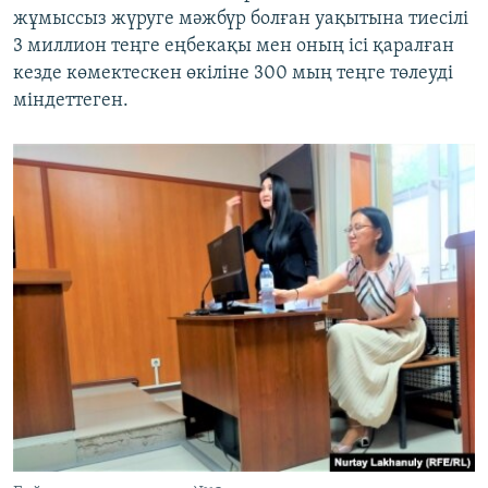
жұмыссыз жүруге мәжбүр болған уақытына тиесілі
3 миллион теңге еңбекақы мен оның ісі қаралған
кезде көмектескен өкіліне 300 мың теңге төлеуді
міндеттеген.