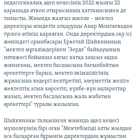
педагогикалық әдеп кеңесінің 2022 жылғы 22
қарашада өткен отырысының хаттамасымен де
танысты. Жиында жалғыз мәселе – мектеп
директоры міндетін атқарушы Анар Монтаевадан
түскен өтініш қаралған. Онда директордың оқу ісі
жөніндегі орынбасары Еркетай Шайхинаның
"мектеп мұғалімдерінен "Зерде" байқауының
нәтижесі бойынша алғыс хатқа заңсыз ақша
жинағаны, мектеп басшысына бағынбайтын
әрекеттерге барып, мектеп әкімшілігінің
жұмысына кедергі келтіретіні, әлеуметтік желіге
мектептің атын көрсетіп, күнбе-күн ақпараттар
жазып, мектеп басшысына жала жабатын
әрекеттері" туралы жазылған.
Шайхинаны талқылаған жиында әдеп кеңесі
мүшелерінің бірі оған "Мектебімізді алты жылдан
аса басқарған бұрынғы директордың жұмыстан