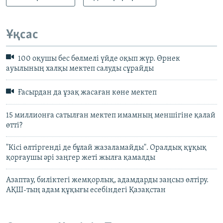
Ұқсас
100 оқушы бес бөлмелі үйде оқып жүр. Өрнек
ауылының халқы мектеп салуды сұрайды
Ғасырдан да ұзақ жасаған көне мектеп
15 миллионға сатылған мектеп имамның меншігіне қалай
өтті?
"Кісі өлтіргенді де бұлай жазаламайды". Оралдық құқық
қорғаушы әрі заңгер жеті жылға қамалды
Азаптау, биліктегі жемқорлық, адамдарды заңсыз өлтіру.
АҚШ-тың адам құқығы есебіндегі Қазақстан