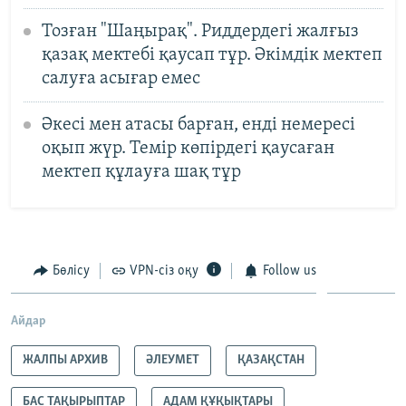
Тозған "Шаңырақ". Риддердегі жалғыз
қазақ мектебі қаусап тұр. Әкімдік мектеп
салуға асығар емес
Әкесі мен атасы барған, енді немересі
оқып жүр. Темір көпірдегі қаусаған
мектеп құлауға шақ тұр
Бөлісу
VPN-сіз оқу
Follow us
Айдар
ЖАЛПЫ АРХИВ
ӘЛЕУМЕТ
ҚАЗАҚСТАН
БАС ТАҚЫРЫПТАР
АДАМ ҚҰҚЫҚТАРЫ