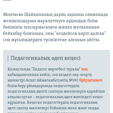
Монтаева Шайхинаның даулы ақшаны олимпиада
жеңімпаздарын марапаттауға аудандық білім
бөлімінің тапсырмасымен жинап жатқанынан
бейхабар болғанын, оны "кездейсоқ көріп қалған"
соң мұғалімдерден түсініктеме алғанын айтты.
Педагогикалық әдеп кеңесі
Қазақстанда "Педагог мәртебесі туралы"
заң
қабылданғаннан кейін, сол кездегі оқу-ағарту
министрі Асхат Аймағамбетовтің №190
бұйрығымен
білім беру ұйымдарында педагогтердің
педагогикалық әдепті сақтауы мәселелерін қарайтын
алқалы орган – педагогикалық әдеп жөніндегі кеңес
құрылған. Кеңеске педагогтердің педагогикалық
әдеп сақтау мәселелері бойынша жеке және заңды