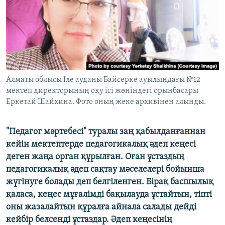
ЖАЗЫЛЫҢЫЗ
Басқа тілдерде
Алматы облысы Іле ауданы Байсерке ауылындағы №12
мектеп директорының оқу ісі жөніндегі орынбасары
Еркетай Шайхина. Фото оның жеке архивінен алынды.
"Педагог мәртебесі" туралы заң қабылданғаннан
кейін мектептерде педагогикалық әдеп кеңесі
деген жаңа орган құрылған. Оған ұстаздың
педагогикалық әдеп сақтау мәселелері бойынша
жүгінуге болады деп белгіленген. Бірақ басшылық
қаласа, кеңес мұғалімді бақылауда ұстайтын, тіпті
оны жазалайтын құралға айнала салады дейді
кейбір белсенді ұстаздар. Әдеп кеңесінің