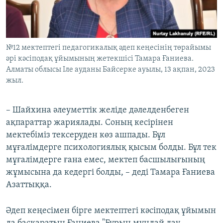
№12 мектептегі педагогикалық әдеп кеңесінің төрайымы
әрі кәсіподақ ұйымының жетекшісі Тамара Ғаниева.
Алматы облысы Іле ауданы Байсерке ауылы, 13 ақпан, 2023
жыл.
– Шайхина әлеуметтік желіде дәлелденбеген
ақпараттар жариялады. Соның кесірінен
мектебіміз тексеруден көз ашпады. Бұл
мұғалімдерге психологиялық қысым болды. Бұл тек
мұғалімдерге ғана емес, мектеп басшылығының
жұмысына да кедергі болды, – деді Тамара Ғаниева
Азаттыққа.
Әдеп кеңесімен бірге мектептегі кәсіподақ ұйымын