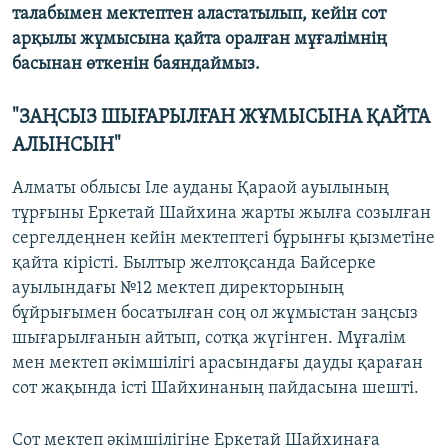
талабымен мектептен аластатылып, кейін сот
арқылы жұмысына қайта оралған мұғалімнің
басынан өткенін баяндаймыз.
"ЗАҢСЫЗ ШЫҒАРЫЛҒАН ЖҰМЫСЫНА ҚАЙТА
АЛЫНСЫН"
Алматы облысы Іле ауданы Қараой ауылының
тұрғыны Еркетай Шайхина жарты жылға созылған
сергелдеңнен кейін мектептегі бұрынғы қызметіне
қайта кірісті. Былтыр желтоқсанда Байсерке
ауылындағы №12 мектеп директорының
бұйрығымен босатылған соң ол жұмыстан заңсыз
шығарылғанын айтып, сотқа жүгінген. Мұғалім
мен мектеп әкімшілігі арасындағы дауды қараған
сот жақында істі Шайхинаның пайдасына шешті.
Сот мектеп әкімшілігіне Еркетай Шайхинаға