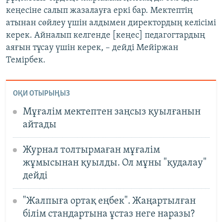
кеңесіне салып жазалауға еркі бар. Мектептің
атынан сөйлеу үшін алдымен директордың келісімі
керек. Айналып келгенде [кеңес] педагогтардың
аяғын тұсау үшін керек, – дейді Мейіржан
Темірбек.
ОҚИ ОТЫРЫҢЫЗ
Мұғалім мектептен заңсыз қуылғанын
айтады
Журнал толтырмаған мұғалім
жұмысынан қуылды. Ол мұны "қудалау"
дейді
"Жалпыға ортақ еңбек". Жаңартылған
білім стандартына ұстаз неге наразы?