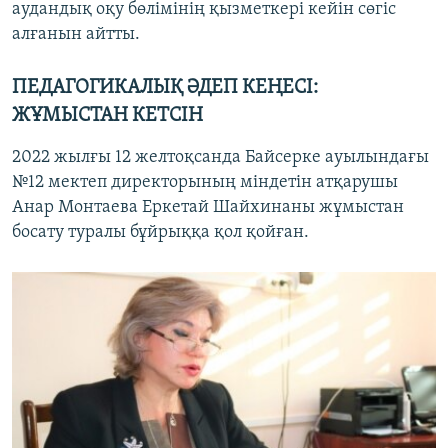
аудандық оқу бөлімінің қызметкері кейін сөгіс
алғанын айтты.
ПЕДАГОГИКАЛЫҚ ӘДЕП КЕҢЕСІ:
ЖҰМЫСТАН КЕТСІН
2022 жылғы 12 желтоқсанда Байсерке ауылындағы
№12 мектеп директорының міндетін атқарушы
Анар Монтаева Еркетай Шайхинаны жұмыстан
босату туралы бұйрыққа қол қойған.