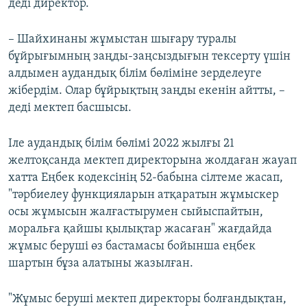
деді директор.
– Шайхинаны жұмыстан шығару туралы
бұйрығымның заңды-заңсыздығын тексерту үшін
алдымен аудандық білім бөліміне зерделеуге
жібердім. Олар бұйрықтың заңды екенін айтты, –
деді мектеп басшысы.
Іле аудандық білім бөлімі 2022 жылғы 21
желтоқсанда мектеп директорына жолдаған жауап
хатта Еңбек кодексінің 52-бабына сілтеме жасап,
"тәрбиелеу функцияларын атқаратын жұмыскер
осы жұмысын жалғастырумен сыйыспайтын,
моральға қайшы қылықтар жасаған" жағдайда
жұмыс беруші өз бастамасы бойынша еңбек
шартын бұза алатыны жазылған.
"Жұмыс беруші мектеп директоры болғандықтан,