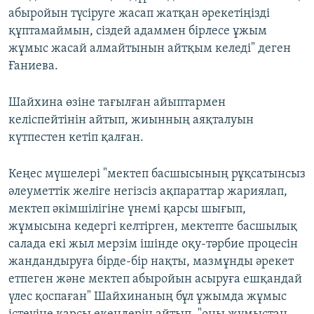
абыройын түсіруге жасап жатқан әрекетіңізді
құптамаймын, сіздей адаммен бірлесе ұжым
жұмыс жасай алмайтынын айтқым келеді" деген
Ғаниева.
Шайхина өзіне тағылған айыптармен
келіспейтінін айтып, жиынның аяқталуын
күтпестен кетіп қалған.
Кеңес мүшелері "мектеп басшысының рұқсатынсыз
әлеуметтік желіге негізсіз ақпараттар жариялап,
мектеп әкімшілігіне үнемі қарсы шығып,
жұмысына кедергі келтірген, мектепте басшылық
салада екі жыл мерзім ішінде оқу-тәрбие процесін
жандандыруға бірде-бір нақты, мазмұнды әрекет
етпеген және мектеп абыройын асыруға ешқандай
үлес қоспаған" Шайхинаның бұл ұжымда жұмыс