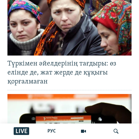
Түркімен әйелдерінің тағдыры: өз
елінде де, жат жерде де құқығы
қорғалмаған
LIVE
РУС