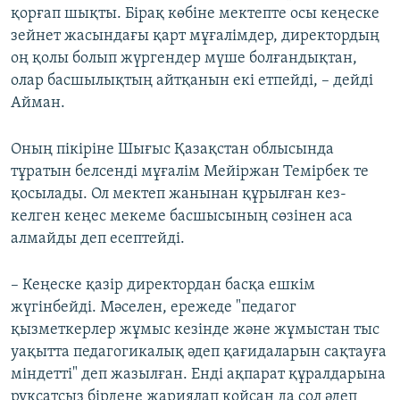
қорғап шықты. Бірақ көбіне мектепте осы кеңеске
зейнет жасындағы қарт мұғалімдер, директордың
оң қолы болып жүргендер мүше болғандықтан,
олар басшылықтың айтқанын екі етпейді, – дейді
Айман.
Оның пікіріне Шығыс Қазақстан облысында
тұратын белсенді мұғалім Мейіржан Темірбек те
қосылады. Ол мектеп жанынан құрылған кез-
келген кеңес мекеме басшысының сөзінен аса
алмайды деп есептейді.
– Кеңеске қазір директордан басқа ешкім
жүгінбейді. Мәселен, ережеде "педагог
қызметкерлер жұмыс кезінде және жұмыстан тыс
уақытта педагогикалық әдеп қағидаларын сақтауға
міндетті" деп жазылған. Енді ақпарат құралдарына
рұқсатсыз бірдеңе жариялап қойсаң да сол әдеп