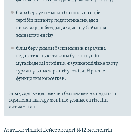
білім беру ұйымының басшысына еңбек
тәртібін нығайту, педагогикалық әдеп
нормаларын бұзудың алдын алу бойынша
ұсыныстар енгізу;
білім беру ұйымы басшысының қарауына
педагогикалық этиканы бұзғаны үшін
мұғалімдерді тәртіптік жауапкершілікке тарту
туралы ұсыныстар енгізу секілді бірнеше
функцияны көрсеткен.
Бірақ әдеп кеңесі мектеп басшылығына педагогті
жұмыстан шығару жөнінде ұсыныс енгізетіні
айтылмаған.
Азаттық тілшісі Бейсеркедегі №12 мектептің