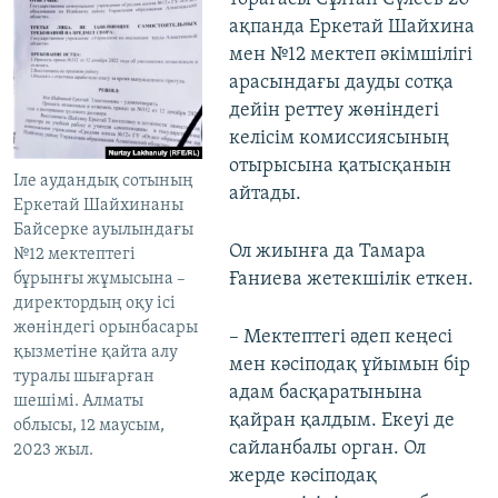
ақпанда Еркетай Шайхина
мен №12 мектеп әкімшілігі
арасындағы дауды сотқа
дейін реттеу жөніндегі
келісім комиссиясының
отырысына қатысқанын
Іле аудандық сотының
айтады.
Еркетай Шайхинаны
Байсерке ауылындағы
Ол жиынға да Тамара
№12 мектептегі
Ғаниева жетекшілік еткен.
бұрынғы жұмысына –
директордың оқу ісі
жөніндегі орынбасары
– Мектептегі әдеп кеңесі
қызметіне қайта алу
мен кәсіподақ ұйымын бір
туралы шығарған
адам басқаратынына
шешімі. Алматы
қайран қалдым. Екеуі де
облысы, 12 маусым,
сайланбалы орган. Ол
2023 жыл.
жерде кәсіподақ