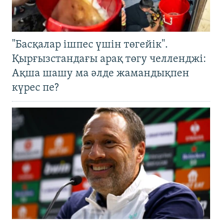
"Басқалар ішпес үшін төгейік".
Қырғызстандағы арақ төгу челленджі:
Ақша шашу ма әлде жамандықпен
күрес пе?