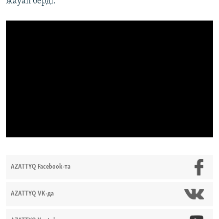
жауап берді.
AZATTYQ Facebook-та
AZATTYQ VK-да