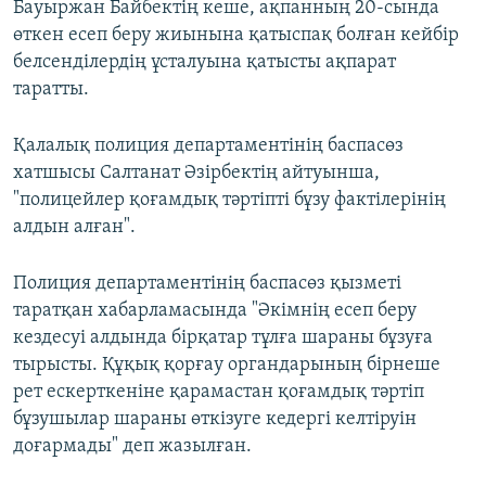
Бауыржан Байбектің кеше, ақпанның 20-сында
өткен есеп беру жиынына қатыспақ болған кейбір
белсенділердің ұсталуына қатысты ақпарат
таратты.
Қалалық полиция департаментінің баспасөз
хатшысы Салтанат Әзірбектің айтуынша,
"полицейлер қоғамдық тәртіпті бұзу фактілерінің
алдын алған".
Полиция департаментінің баспасөз қызметі
таратқан хабарламасында "Әкімнің есеп беру
кездесуі алдында бірқатар тұлға шараны бұзуға
тырысты. Құқық қорғау органдарының бірнеше
рет ескерткеніне қарамастан қоғамдық тәртіп
бұзушылар шараны өткізуге кедергі келтіруін
доғармады" деп жазылған.