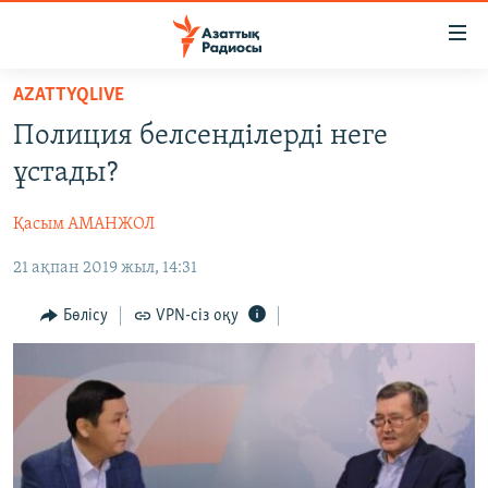
Accessibility
links
Skip
AZATTYQLIVE
to
ЖАҢАЛЫҚТАР
Полиция белсенділерді неге
main
САЯСАТ
content
ұстады?
AZATTYQTV
Skip
to
Қасым АМАНЖОЛ
ҚАҢТАР ОҚИҒАСЫ
main
21 ақпан 2019 жыл, 14:31
АДАМ ҚҰҚЫҚТАРЫ
Navigation
Skip
ӘЛЕУМЕТ
Бөлісу
VPN-сіз оқу
to
ӘЛЕМ
Search
АРНАЙЫ ЖОБАЛАР
Русский