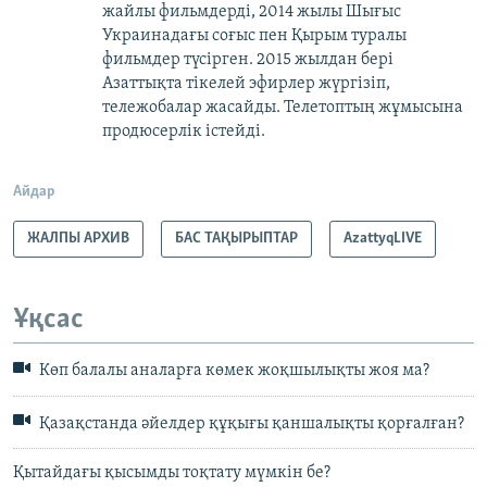
жайлы фильмдерді, 2014 жылы Шығыс
Украинадағы соғыс пен Қырым туралы
фильмдер түсірген. 2015 жылдан бері
Азаттықта тікелей эфирлер жүргізіп,
тележобалар жасайды. Телетоптың жұмысына
продюсерлік істейді.
Айдар
ЖАЛПЫ АРХИВ
БАС ТАҚЫРЫПТАР
AzattyqLIVE
Ұқсас
Көп балалы аналарға көмек жоқшылықты жоя ма?
Қазақстанда әйелдер құқығы қаншалықты қорғалған?
Қытайдағы қысымды тоқтату мүмкін бе?