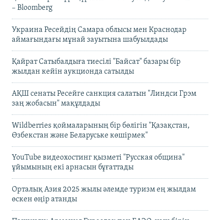
– Bloomberg
Украина Ресейдің Самара облысы мен Краснодар
аймағындағы мұнай зауытына шабуылдады
Қайрат Сатыбалдыға тиесілі "Байсат" базары бір
жылдан кейін аукционда сатылды
АҚШ сенаты Ресейге санкция салатын "Линдси Грэм
заң жобасын" мақұлдады
Wildberries қоймаларының бір бөлігін "Қазақстан,
Өзбекстан және Беларуське көшірмек"
YouTube видеохостинг қызметі "Русская община"
ұйымының екі арнасын бұғаттады
Орталық Азия 2025 жылы әлемде туризм ең жылдам
өскен өңір атанды