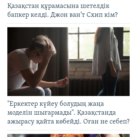
Қазақстан құрамасына шетелдік
бапкер келді. Джон ван’т Схип кім?
"Еркектер күйеу болудың жаңа
моделін шығармады". Қазақстанда
ажырасу қайта көбейді. Оған не себеп?