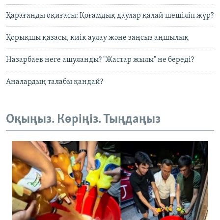
Қарағанды оқиғасы: Қоғамдық даулар қалай шешіліп жүр?
Қорықшы қазасы, киік аулау және заңсыз аңшылық
Назарбаев неге ашуланды? "Жастар жылы" не береді?
Аналардың талабы қандай?
Оқыңыз. Көріңіз. Тыңдаңыз