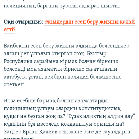
полицияның барғаны туралы ақпарат шықты.
Оқи отырыңыз:
Әкімдердің есеп беру жиыны қалай
өтті?
Байбектің есеп беру жиыны алдында белсенділер
алғаш рет ұсталып отырған жоқ. Былтыр
Республика сарайына кірмек болған бірнеше
белсенді мен азаматты бірнеше сағат шағын
автобуста ұстап, кейбірін полиция бөлімшесіне
әкеткен.
Әкім есебіне бармақ болған азаматтарды
полицияның ұстауы олардың конституциялық
құқығын бұзған жоқ па? "Бұзақылықтың алдын алу"
күдігінің бұл мәселеде қолданылуы орынды ма?
Заңгер Ерлан Қалиев осы және өзге де сауалдарға