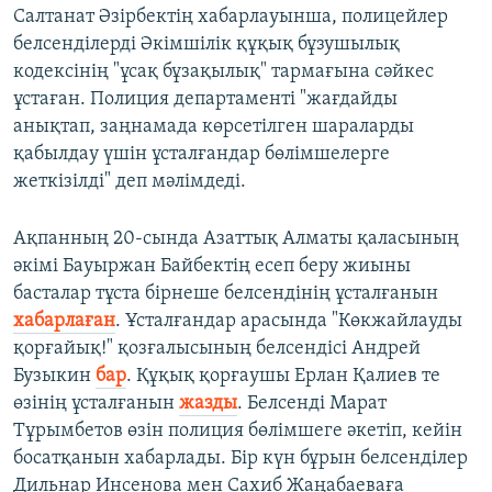
Салтанат Әзірбектің хабарлауынша, полицейлер
белсенділерді Әкімшілік құқық бұзушылық
кодексінің "ұсақ бұзақылық" тармағына сәйкес
ұстаған. Полиция департаменті "жағдайды
анықтап, заңнамада көрсетілген шараларды
қабылдау үшін ұсталғандар бөлімшелерге
жеткізілді" деп мәлімдеді.
Ақпанның 20-сында Азаттық Алматы қаласының
әкімі Бауыржан Байбектің есеп беру жиыны
басталар тұста бірнеше белсендінің ұсталғанын
хабарлаған
. Ұсталғандар арасында "Көкжайлауды
қорғайық!" қозғалысының белсендісі Андрей
Бузыкин
бар
. Құқық қорғаушы Ерлан Қалиев те
өзінің ұсталғанын
жазды
. Белсенді Марат
Тұрымбетов өзін полиция бөлімшеге әкетіп, кейін
босатқанын хабарлады. Бір күн бұрын белсенділер
Дильнар Инсенова мен Сахиб Жаңабаеваға