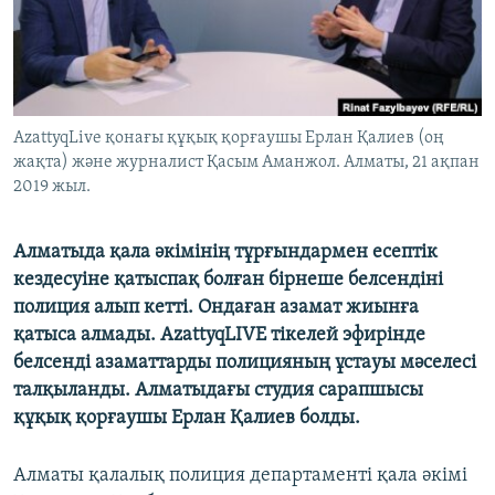
ЖАЗЫЛЫҢЫЗ
Басқа тілдерде
AzattyqLive қонағы құқық қорғаушы Ерлан Қалиев (оң
жақта) және журналист Қасым Аманжол. Алматы, 21 ақпан
2019 жыл.
Алматыда қала әкімінің тұрғындармен есептік
кездесуіне қатыспақ болған бірнеше белсендіні
полиция алып кетті. Ондаған азамат жиынға
қатыса алмады. AzattyqLIVE тікелей эфирінде
белсенді азаматтарды полицияның ұстауы мәселесі
талқыланды. Алматыдағы студия сарапшысы
құқық қорғаушы Ерлан Қалиев болды.
Алматы қалалық полиция департаменті қала әкімі