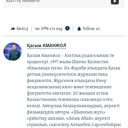
AZATTYQ Youtube-та
Бөлісу
VPN-сіз оқу
Follow us
Қасым АМАНЖОЛ
Қасым Аманжол – Азаттық радиосының тв-
продюсері. 1977 жылы Шығыс Қазақстан
облысында туған. Әл-Фараби атындағы Қазақ
ұлттық университетінің журналистика
факультетін, Жүргенов атындағы Өнер
академиясының кино және телевидение
факультетін аяқтаған. 20 жылдан астам
Қазақстанның телевизия саласында істеп
келеді. Авторлық бағдарламалардың, деректі
фильмдердің авторы. «Шынның жүзі»
сұхбаттар циклын, «Анық Абай» деректі
сериалын, саясаткер Алтынбек Сәрсенбайұлы