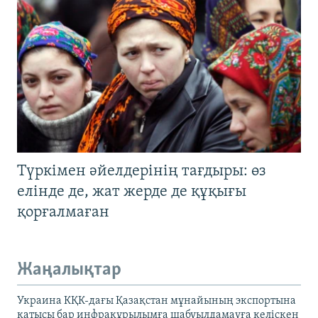
Түркімен әйелдерінің тағдыры: өз
елінде де, жат жерде де құқығы
қорғалмаған
Жаңалықтар
Украина КҚК-дағы Қазақстан мұнайының экспортына
қатысы бар инфрақұрылымға шабуылдамауға келіскен