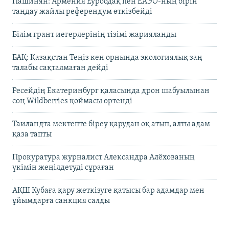
Пашинян: Армения Еуроодақ пен ЕАЭО-ның бірін
таңдау жайлы референдум өткізбейді
Білім грант иегерлерінің тізімі жарияланды
БАҚ: Қазақстан Теңіз кен орнында экологиялық заң
талабы сақталмаған дейді
Ресейдің Екатеринбург қаласында дрон шабуылынан
соң Wildberries қоймасы өртенді
Таиландта мектепте біреу қарудан оқ атып, алты адам
қаза тапты
Прокуратура журналист Александра Алёхованың
үкімін жеңілдетуді сұраған
АҚШ Кубаға қару жеткізуге қатысы бар адамдар мен
ұйымдарға санкция салды