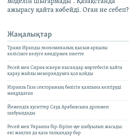
моделін шығармады". Қазақстанда
ажырасу қайта көбейді. Оған не себеп?
Жаңалықтар
Трамп Иранды экономикалық қысым арқылы
келісімге келуге көндірмек ниетте
Ресей мен Сирия әскери нысандар мәртебесін қайта
қарау жайлы меморандумға қол қойды
Израиль Газа секторының бөлігін қалпына келтіруді
мақұлдаған
Йемендік хуситтер Сауд Арабиясына дронмен
шабуылдады
Ресей мен Украина бір-біріне әуе шабуылын жасады:
екі жақтан да қаза тапқандар бар