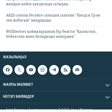
жылдан кейін аукционда сатылды
АҚШ сенаты Ресейге санкция салатын "Линдси Грэм
заң жобасын" мақұлдады
Wildberries қоймаларының бір бөлігін "Қазақстан,
Өзбекстан және Беларуське көшірмек"
ЖАЗЫЛЫҢЫЗ
ЖАЛПЫ МӘЛІМЕТ
НЕГІЗГІ БӨЛІМДЕР
Азат Еуропа / Азаттық радиосы © 2026, Inc. | Барлық