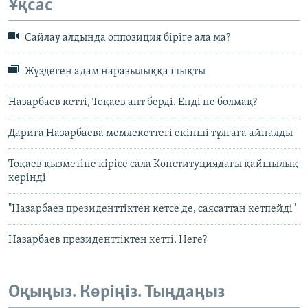
Ұқсас
Сайлау алдында оппозиция біріге ала ма?
Жүздеген адам наразылыққа шықты
Назарбаев кетті, Тоқаев ант берді. Енді не болмақ?
Дариға Назарбаева мемлекеттегі екінші тұлғаға айналды
Тоқаев қызметіне кірісе сала Конституциядағы қайшылық
көрінді
"Назарбаев президенттіктен кетсе де, саясаттан кетпейді"
Назарбаев президенттіктен кетті. Неге?
Оқыңыз. Көріңіз. Тыңдаңыз