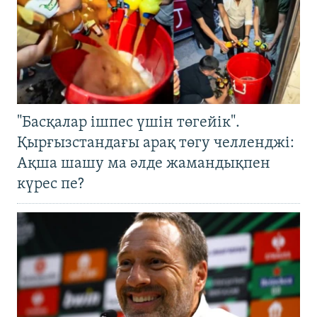
"Басқалар ішпес үшін төгейік".
Қырғызстандағы арақ төгу челленджі:
Ақша шашу ма әлде жамандықпен
күрес пе?