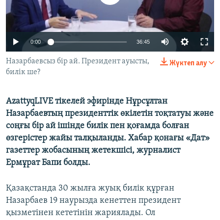
ЖАЗЫЛЫҢЫЗ
0:00
36:45
Басқа тілдерде
Назарбаевсыз бір ай. Президент ауысты,
Жүктеп алу
билік ше?
AzattyqLIVE тікелей эфирінде Нұрсұлтан
Назарбаевтың президенттік өкілетін тоқтатуы және
соңғы бір ай ішінде билік пен қоғамда болған
өзгерістер жайы талқыланды. Хабар қонағы «Дат»
газеттер жобасының жетекшісі, журналист
Ермұрат Бапи болды.
Қазақстанда 30 жылға жуық билік құрған
Назарбаев 19 наурызда кенеттен президент
қызметінен кететінін жариялады. Ол