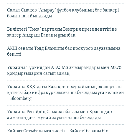
Самат Смақов "Атырау" футбол клубының бас бапкері
болып тағайындалды
Биліктегі "Тиса" партиясы Венгрия президенттігіне
заңгер Андраш Баканы ұсынбақ
АҚШ сенаты Тодд Бланшты бас прокурор лауазымына
бекітті
Украина Түркиядан ATACMS зымырандары мен M270
қондырғыларын сатып алмақ
Украина КҚК-дағы Қазақстан мұнайының экспортына
қатысы бар инфрақұрылымға шабуылдамауға келіскен
– Bloomberg
Украина Ресейдің Самара облысы мен Краснодар
аймағындағы мұнай зауытына шабуылдады
Қайрат Сатыбалдыға тиесілі "Байсат" базары бір