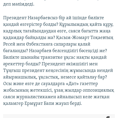
деп мәлімдеді.
Президент Назарбаевсыз бір ай ішінде билікте
қандай өзгерістер болды? Құрылымдық қайта құру,
кадрлық тағайындаудан өзге, саяси бағытта жаңа
қадамдар байқалды ма? Қасым-Жомарт Тоқаевтың
Ресей мен Өзбекстанға сапарлары қалай
бағаланды? Назарбаев белсенділігі бәсеңсіді ме?
Билікте шынайы транзитке ұқсас нақты қандай
әрекеттер болды? Президент әкімшілігі мен
Тұңғыш президент кеңсесінің жұмысында нендей
айырмашылық, ұқсастық, немесе қайталау бар?
Осы және өзге де сауалдарға «Дат» газеттер
жобасының жетекшісі, ұзақ жылдар оппозициялық
саяси журналистикамен айналысып келе жатқан
қаламгер Ермұрат Бапи жауап берді.