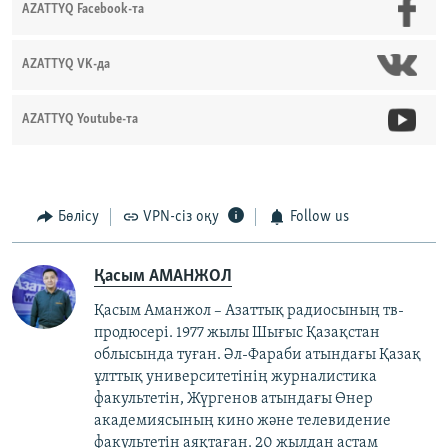
AZATTYQ Facebook-та
AZATTYQ VK-да
AZATTYQ Youtube-та
Бөлісу
VPN-сіз оқу
Follow us
Қасым АМАНЖОЛ
Қасым Аманжол – Азаттық радиосының тв-
продюсері. 1977 жылы Шығыс Қазақстан
облысында туған. Әл-Фараби атындағы Қазақ
ұлттық университетінің журналистика
факультетін, Жүргенов атындағы Өнер
академиясының кино және телевидение
факультетін аяқтаған. 20 жылдан астам