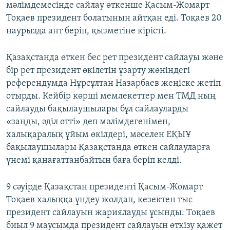
мәлімдемесінде сайлау өткенше Қасым-Жомарт
Тоқаев президент болатынын айтқан еді. Тоқаев 20
наурызда ант беріп, қызметіне кірісті.​
Қазақстанда өткен бес рет президент сайлауы және
бір рет президент өкілетін ұзарту жөніндегі
референдумда Нұрсұлтан Назарбаев жеңіске жетіп
отырды. Кейбір көрші мемлекеттер мен ТМД ның
сайлауды бақылаушылары бұл сайлауларды
«заңды, әділ өтті» деп мәлімдегенімен,
халықаралық ұйым өкілдері, мәселен ЕҚЫҰ
бақылаушылары Қазақстанда өткен сайлауларға
үнемі қанағаттанбайтын баға беріп келді.
9 сәуірде Қазақстан президенті Қасым-Жомарт
Тоқаев халыққа үндеу жолдап, кезектен тыс
президент сайлауын жариялауды ұсынды. Тоқаев
биыл 9 маусымда президент сайлауын өткізу қажет