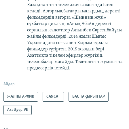
Қазақстанның телевизия саласында істеп
келеді. Авторлық бағдарламалардың, деректі
фильмдердің авторы. «Шынның жүзі»
сұхбаттар циклын, «Анық Абай» деректі
сериалын, саясаткер Алтынбек Сәрсенбайұлы
жайлы фильмдерді, 2014 жылы Шығыс
Украинадағы соғыс пен Қырым туралы
фильмдер түсірген. 2015 жылдан бері
Азаттықта тікелей эфирлер жүргізіп,
тележобалар жасайды. Телетоптың жұмысына
продюсерлік істейді.
Айдар
ЖАЛПЫ АРХИВ
САЯСАТ
БАС ТАҚЫРЫПТАР
AzattyqLIVE