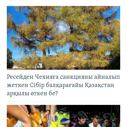
Ресейден Чехияға санкцияны айналып
жеткен Сібір балқарағайы Қазақстан
арқылы өткен бе?