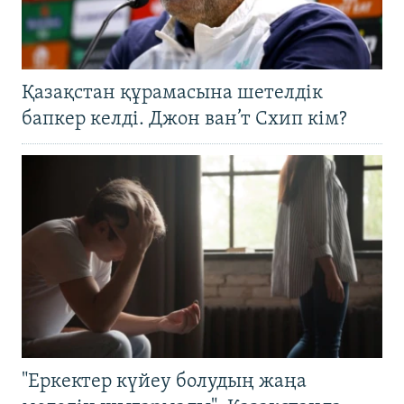
Қазақстан құрамасына шетелдік
бапкер келді. Джон ван’т Схип кім?
"Еркектер күйеу болудың жаңа