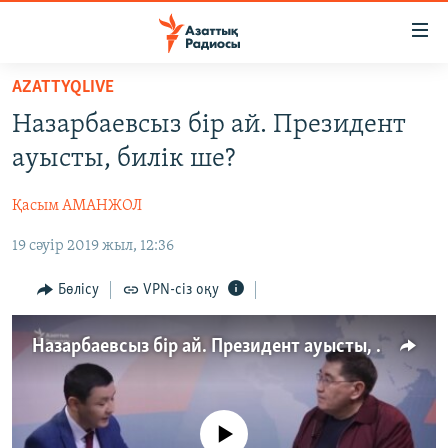
Accessibility
links
Skip
AZATTYQLIVE
to
ЖАҢАЛЫҚТАР
Назарбаевсыз бір ай. Президент
main
САЯСАТ
content
ауысты, билік ше?
AZATTYQTV
Skip
to
Қасым АМАНЖОЛ
ҚАҢТАР ОҚИҒАСЫ
main
19 сәуір 2019 жыл, 12:36
АДАМ ҚҰҚЫҚТАРЫ
Navigation
Skip
ӘЛЕУМЕТ
Бөлісу
VPN-сіз оқу
to
ӘЛЕМ
Search
Назарбаевсыз бір ай. Президент ауысты, билік ше?
АРНАЙЫ ЖОБАЛАР
Русский
No media source currently available