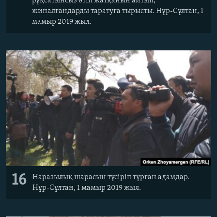
рұқсатынсыз өтіп жатқанын айтып,
жиналғандарды таратуға тырысты. Нұр-Сұлтан, 1
мамыр 2019 жыл.
16
Наразылық шарасын түсіріп тұрған адамдар.
Нұр-Сұлтан, 1 мамыр 2019 жыл.