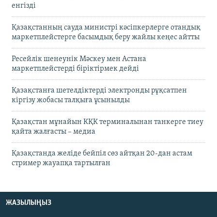
енгізді
Қазақстанның сауда министрі кәсіпкерлерге отандық
маркетплейстерге басымдық беру жайлы кеңес айтты
Ресейлік шенеунік Мәскеу мен Астана
маркетплейстерді біріктірмек дейді
Қазақстанға шетелдіктерді электронды рұқсатпен
кіргізу жобасы талқыға ұсынылды
Қазақстан мұнайын КҚК терминалынан танкерге тиеу
қайта жалғасты – медиа
Қазақстанда желіде бейпіл сөз айтқан 20-дан астам
стример жауапқа тартылған
ЖАЗЫЛЫҢЫЗ