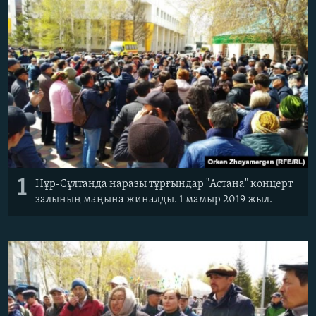
ЖАЗЫЛЫҢЫЗ
Басқа тілдерде
1
Нұр-Сұлтанда наразы тұрғындар "Астана" концерт
залының маңына жиналды. 1 мамыр 2019 жыл.