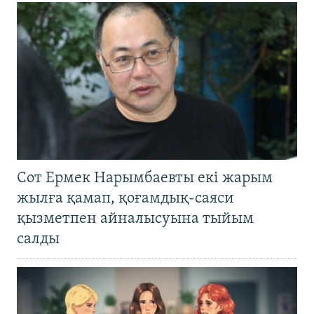
Сот Ермек Нарымбаевты екі жарым
жылға қамап, қоғамдық-саяси
қызметпен айналысуына тыйым
салды