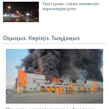
Түнгі қуғын. Сайлау нәтижесіне
наразыларды ұстау
Оқыңыз. Көріңіз. Тыңдаңыз