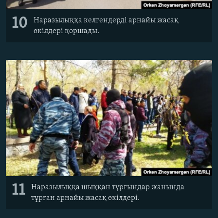
10
Наразылыққа келгендерді арнайы жасақ
өкілдері қоршады.
11
Наразылыққа шыққан тұрғындар жанында
тұрған арнайы жасақ өкілдері.