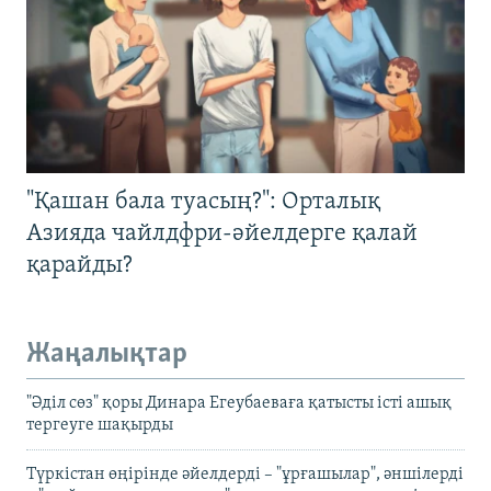
"Қашан бала туасың?": Орталық
Азияда чайлдфри-әйелдерге қалай
қарайды?
Жаңалықтар
"Әділ сөз" қоры Динара Егеубаеваға қатысты істі ашық
тергеуге шақырды
Түркістан өңірінде әйелдерді – "ұрғашылар", әншілерді