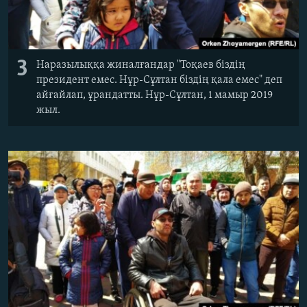
3
Наразылыққа жиналғандар "Тоқаев біздің
президент емес. Нұр-Сұлтан біздің қала емес" деп
айғайлап, ұрандатты. Нұр-Сұлтан, 1 мамыр 2019
жыл.