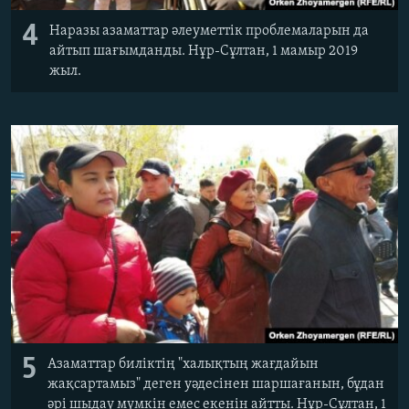
4
Наразы азаматтар әлеуметтік проблемаларын да
айтып шағымданды. Нұр-Сұлтан, 1 мамыр 2019
жыл.
5
Азаматтар биліктің "халықтың жағдайын
жақсартамыз" деген уәдесінен шаршағанын, бұдан
әрі шыдау мүмкін емес екенін айтты. Нұр-Сұлтан, 1