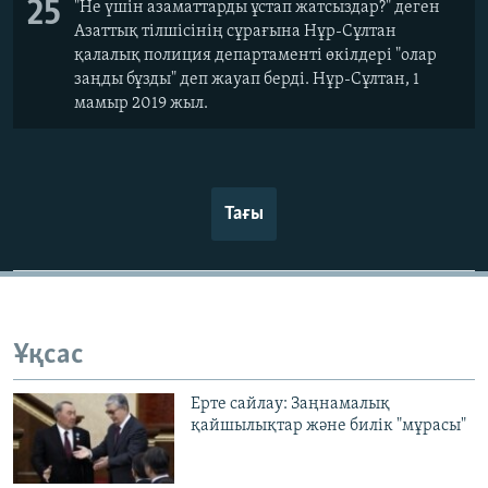
25
"Не үшін азаматтарды ұстап жатсыздар?" деген
Азаттық тілшісінің сұрағына Нұр-Сұлтан
қалалық полиция департаменті өкілдері "олар
заңды бұзды" деп жауап берді. Нұр-Сұлтан, 1
мамыр 2019 жыл.
Тағы
Ұқсас
Ерте сайлау: Заңнамалық
қайшылықтар және билік "мұрасы"