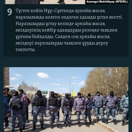
9
​Түстен кейін
Нұр-Сұлтанда арнайы жасақ
наразылыққа келген ондаған адамды ұстап әкетті.
Наразыларды ұстау кезінде арнайы жасақ
өкілдерінің кейбір адамдарды резеңке таяқпен
ұрғаны байқалды. Сәлден соң арнайы жасақ
өкілдері наразыларды таяқпен ұруды дереу
тоқтатты.