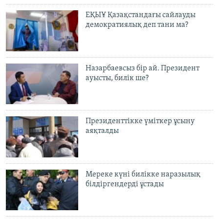
ЕҚЫҰ Қазақстандағы сайлауды
демократиялық деп тани ма?
Назарбаевсыз бір ай. Президент
ауысты, билік ше?
Президенттікке үміткер ұсыну
аяқталды
Мереке күні билікке наразылық
білдіргендерді ұстады