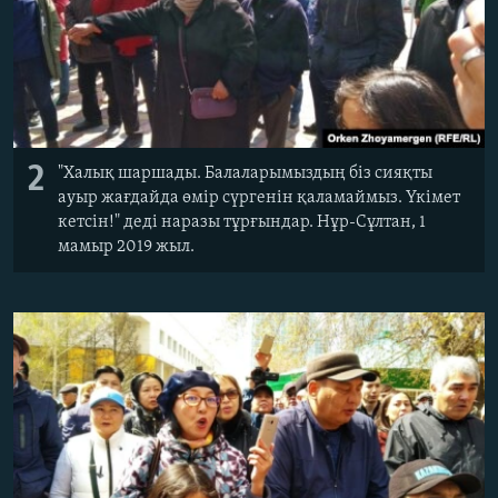
2
"Халық шаршады. Балаларымыздың біз сияқты
ауыр жағдайда өмір сүргенін қаламаймыз. Үкімет
кетсін!" деді наразы тұрғындар. Нұр-Сұлтан, 1
мамыр 2019 жыл.