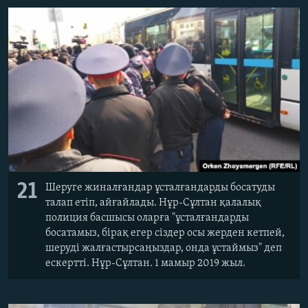
21
Шеруге жиналғандар ұсталғандарды босатуды
талап етіп, айғайлады. Нұр-Сұлтан қалалық
полиция басшысы оларға "ұсталғандарды
босатамыз, бірақ егер сіздер осы жерден кетпей,
шеруді жалғастырсаңыздар, онда ұстаймыз" деп
ескертті. Нұр-Сұлтан. 1 мамыр 2019 жыл.