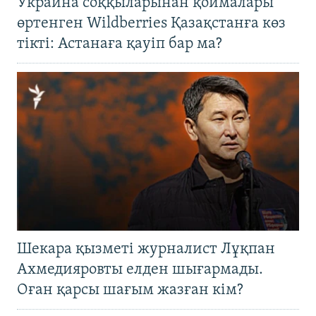
Украина соққыларынан қоймалары
өртенген Wildberries Қазақстанға көз
тікті: Астанаға қауіп бар ма?
Шекара қызметі журналист Лұқпан
Ахмедияровты елден шығармады.
Оған қарсы шағым жазған кім?