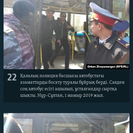
22
Қалалық полиция басшысы автобустағы
азаматтарды босату туралы бұйрық берді. Сәлден
соң автобус есігі ашылып, ұсталғандар сыртқа
шықты. Нұр-Сұлтан, 1 мамыр 2019 жыл.