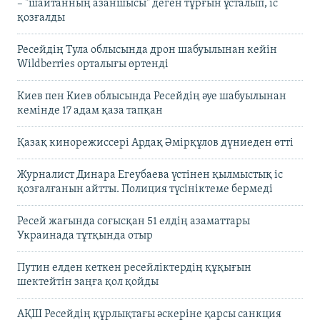
– "шайтанның азаншысы" деген тұрғын ұсталып, іс
қозғалды
Ресейдің Тула облысында дрон шабуылынан кейін
Wildberries орталығы өртенді
Киев пен Киев облысында Ресейдің әуе шабуылынан
кемінде 17 адам қаза тапқан
Қазақ кинорежиссері Ардақ Әмірқұлов дүниеден өтті
Журналист Динара Егеубаева үстінен қылмыстық іс
қозғалғанын айтты. Полиция түсініктеме бермеді
Ресей жағында соғысқан 51 елдің азаматтары
Украинада тұтқында отыр
Путин елден кеткен ресейліктердің құқығын
шектейтін заңға қол қойды
АҚШ Ресейдің құрлықтағы әскеріне қарсы санкция