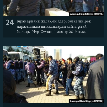
24
Бірақ арнайы жасақ өкілдері сәл кейінірек
наразылыққа шыққандарды қайта ұстай
бастады. Нұр-Сұлтан, 1 мамыр 2019 жыл.