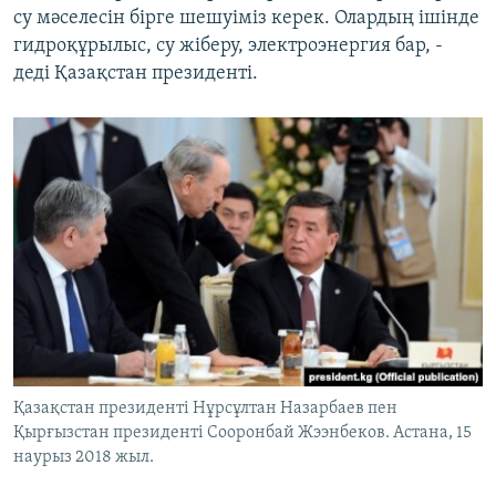
су мәселесін бірге шешуіміз керек. Олардың ішінде
гидроқұрылыс, су жіберу, электроэнергия бар, -
деді Қазақстан президенті.
Қазақстан президенті Нұрсұлтан Назарбаев пен
Қырғызстан президенті Сооронбай Жээнбеков. Астана, 15
наурыз 2018 жыл.