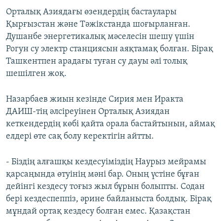
Орталық Азиядағы өзендердің бастаулары
Қырғызстан және Тәжікстанда шоғырланған.
Душанбе энергетикалық мәселесін шешу үшін
Рогун су электр станциясын аяқтамақ болған. Бірақ
Ташкентпен арадағы туған су дауы әлі толық
шешілген жоқ.
Назарбаев жиын кезінде Сирия мен Иракта
ДАИШ-тің әлсіреуінен Орталық Азиядан
кеткендердің көбі қайта орала бастайтынын, аймақ
елдері өте сақ болу керектігін айтты.
- Біздің алғашқы кездесуіміздің Наурыз мейрамы
қарсаңында өтуінің мәні бар. Оның үстіне бұған
дейінгі кездесу тоғыз жыл бұрын болыпты. Содан
бері кездеспеппіз, әрине байланыста болдық. Бірақ
мұндай ортақ кездесу болған емес. Қазақстан