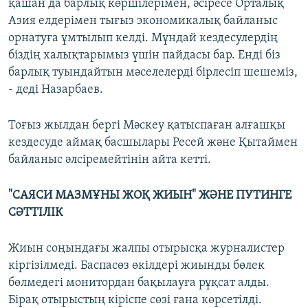
қашан да барлық көршілерімен, әсіресе Орталық
Азия елдерімен тығыз экономикалық байланыс
орнатуға ұмтылып келді. Мұндай кездесулердің
біздің халықтарымыз үшін пайдасы бар. Енді біз
барлық туындайтын мәселелерді бірлесіп шешеміз,
- деді Назарбаев.
Тоғыз жылдан бергі Мәскеу қатыспаған алғашқы
кездесуде аймақ басшылары Ресей және Қытаймен
байланыс әлсіремейтінін айта кетті.
"САЯСИ МАЗМҰНЫ ЖОҚ ЖИЫН" ЖӘНЕ ПУТИНГЕ
СӘТТІЛІК
Жиын соңындағы жалпы отырысқа журналистер
кіргізілмеді. Баспасөз өкілдері жиынды бөлек
бөлмедегі монитордан бақылауға рұқсат алды.
Бірақ отырыстың кіріспе сөзі ғана көрсетілді.