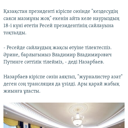
Қазақстан президенті кіріспе сөзінде "кездесудің
саяси мазмұны жоқ" екенін айта келе наурыздың
18-і күні өтетін Ресей президентінің сайлауына
тоқталды.
- Ресейде сайлаудың жақсы өтуіне тілектеспіз.
Әрине, барлығымыз Владимир Владимирович
Путинге сәттілік тілейміз, - деді Назарбаев.
Назарбаев кіріспе сөзін аяқтап, "журналистер азат"
деген соң трансляция да үзілді. Ары қарай жабық
жиынға ұласты.