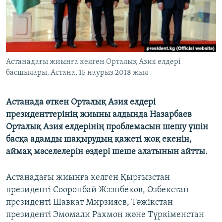
ЖАЗЫЛЫҢЫЗ
Басқа тілдерде
Астанадағы жиынға келген Орталық Азия елдері
басшылары. Астана, 15 наурыз 2018 жыл
Астанада өткен Орталық Азия елдері
президенттерінің жиыны алдында Назарбаев
Орталық Азия елдерінің проблемасын шешу үшін
басқа адамды шақырудың қажеті жоқ екенін,
аймақ мәселелерін өздері шеше алатынын айтты.
Астанадағы жиынға келген Қырғызстан
президенті Сооронбай Жээнбеков, Өзбекстан
президенті Шавкат Мирзияев, Тәжікстан
президенті Эмомали Рахмон және Түркіменстан