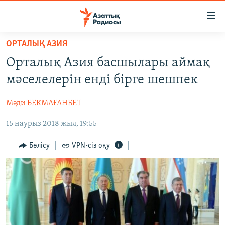
Accessibility
links
Skip
ОРТАЛЫҚ АЗИЯ
to
ЖАҢАЛЫҚТАР
Орталық Азия басшылары аймақ
main
САЯСАТ
content
мәселелерін енді бірге шешпек
AZATTYQTV
Skip
to
Мәди БЕКМАҒАНБЕТ
ҚАҢТАР ОҚИҒАСЫ
main
15 наурыз 2018 жыл, 19:55
АДАМ ҚҰҚЫҚТАРЫ
Navigation
Skip
ӘЛЕУМЕТ
Бөлісу
VPN-сіз оқу
to
ӘЛЕМ
Search
АРНАЙЫ ЖОБАЛАР
Русский