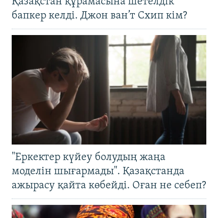
Қазақстан құрамасына шетелдік
бапкер келді. Джон ван’т Схип кім?
"Еркектер күйеу болудың жаңа
моделін шығармады". Қазақстанда
ажырасу қайта көбейді. Оған не себеп?