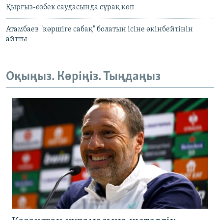
Қырғыз-өзбек саудасында сұрақ көп
Атамбаев "көршіге сабақ" болатын ісіне өкінбейтінін
айтты
Оқыңыз. Көріңіз. Тыңдаңыз