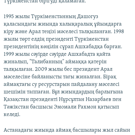
Түркіменстан бірігуді қаламаған.
1995 жылы Түркіменстанның Дашогуз
қаласындағы жиында халықаралық ұйымдарға
кіру және Арал теңізі мәселесі талқыланған. 1998
жылы төрт елдің президенті Түркіменстан
президентінің көңілін сұрап Ашхабадқа барған.
1999 жылы сәуірде сәуірде Ашхабадта қайта
жиналып, "Талибанның" аймаққа қатерін
талқылаған. 2009 жылы бес президент Арал
мәселесіне байланысты тағы жиналған. Бірақ
аймақтағы су ресурстарын пайдалану мәселесі
шешімін таппаған. Бұл жиындардың барлығына
Қазақстан президенті Нұрсұлтан Назарбаев пен
Тәжікстан басшысы Эмомали Рахмон қатысып
келеді.
Астанадағы жиында аймақ басшылары жыл сайын