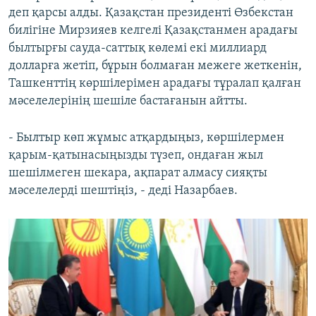
деп қарсы алды. Қазақстан президенті Өзбекстан
билігіне Мирзияев келгелі Қазақстанмен арадағы
былтырғы сауда-саттық көлемі екі миллиард
долларға жетіп, бұрын болмаған межеге жеткенін,
Ташкенттің көршілерімен арадағы тұралап қалған
мәселелерінің шешіле бастағанын айтты.
- Былтыр көп жұмыс атқардыңыз, көршілермен
қарым-қатынасыңызды түзеп, ондаған жыл
шешілмеген шекара, ақпарат алмасу сияқты
мәселелерді шештіңіз, - деді Назарбаев.