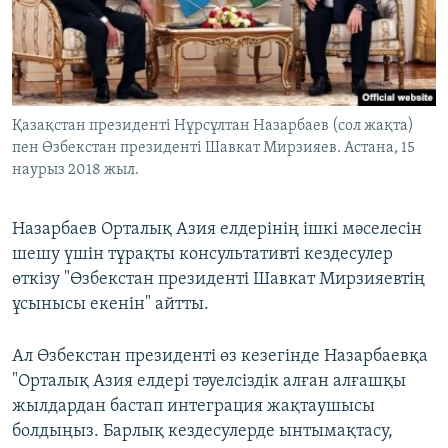
Қазақстан президенті Нұрсұлтан Назарбаев (сол жақта)
пен Өзбекстан президенті Шавкат Мирзияев. Астана, 15
наурыз 2018 жыл.
Назарбаев Орталық Азия елдерінің ішкі мәселесін
шешу үшін тұрақты консультативті кездесулер
өткізу "Өзбекстан президенті Шавкат Мирзияевтің
ұсынысы екенін" айтты.
Ал Өзбекстан президенті өз кезегінде Назарбаевқа
"Орталық Азия елдері тәуелсіздік алған алғашқы
жылдардан бастап интеграция жақтаушысы
болдыңыз. Барлық кездесулерде ынтымақтасу,