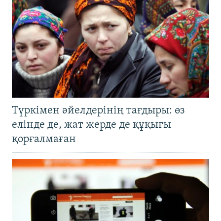
Түркімен әйелдерінің тағдыры: өз
елінде де, жат жерде де құқығы
қорғалмаған