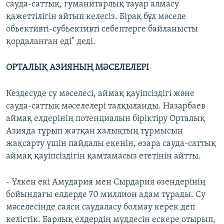
сауда-саттық, гуманитарлық тауар алмасу
қажеттілігін айтып келесіз. Бірақ бұл мәселе
обьективті-субьективті себептерге байланысты
қордаланған еді" деді.
ОРТАЛЫҚ АЗИЯНЫҢ МӘСЕЛЕЛЕРІ
Кездесуде су мәселесі, аймақ қауіпсіздігі және
сауда-саттық мәселелері талқыланды. Назарбаев
аймақ елдерінің потенциалын біріктіру Орталық
Азияда тұрып жатқан халықтың тұрмысын
жақсарту үшін пайдалы екенін, өзара сауда-саттық
аймақ қауіпсіздігін қамтамасыз ететінін айтты.
- Үлкен екі Амудария мен Сырдария өзендерінің
бойындағы елдерде 70 миллион адам тұрады. Су
мәселесінде саяси саудаласу болмау керек деп
келістік. Барлық елдердің мүддесін ескере отырып,