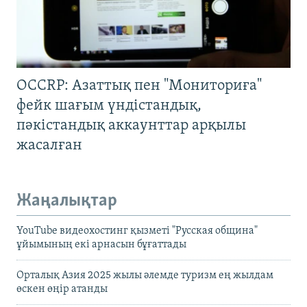
OCCRP: Азаттық пен "Мониториға"
фейк шағым үндістандық,
пәкістандық аккаунттар арқылы
жасалған
Жаңалықтар
YouTube видеохостинг қызметі "Русская община"
ұйымының екі арнасын бұғаттады
Орталық Азия 2025 жылы әлемде туризм ең жылдам
өскен өңір атанды