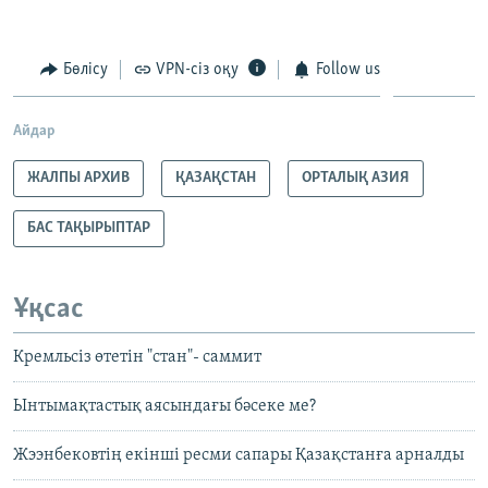
Бөлісу
VPN-сіз оқу
Follow us
Айдар
ЖАЛПЫ АРХИВ
ҚАЗАҚСТАН
ОРТАЛЫҚ АЗИЯ
БАС ТАҚЫРЫПТАР
Ұқсас
Кремльсіз өтетін "стан"- саммит
Ынтымақтастық аясындағы бәсеке ме?
Жээнбековтің екінші ресми сапары Қазақстанға арналды