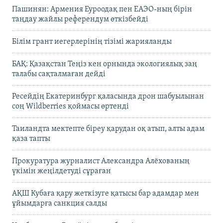
Пашинян: Армения Еуроодақ пен ЕАЭО-ның бірін
таңдау жайлы референдум өткізбейді
Білім грант иегерлерінің тізімі жарияланды
БАҚ: Қазақстан Теңіз кен орнында экологиялық заң
талабы сақталмаған дейді
Ресейдің Екатеринбург қаласында дрон шабуылынан
соң Wildberries қоймасы өртенді
Таиландта мектепте біреу қарудан оқ атып, алты адам
қаза тапты
Прокуратура журналист Александра Алёхованың
үкімін жеңілдетуді сұраған
АҚШ Кубаға қару жеткізуге қатысы бар адамдар мен
ұйымдарға санкция салды