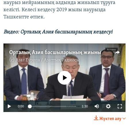
наурыз мейрамының алдында жиналып тұруға
келісті. Келесі кездесу 2019 жылы наурызда
Ташкентте өтпек.
Видео: Орталық Азия басшыларының кездесуі
Орталық Азия басшыларының жиыны
(c)
Азат Еуропа / Азаттық Радиосы
No media source currently available
0:00
1:30
Жүктеп алу