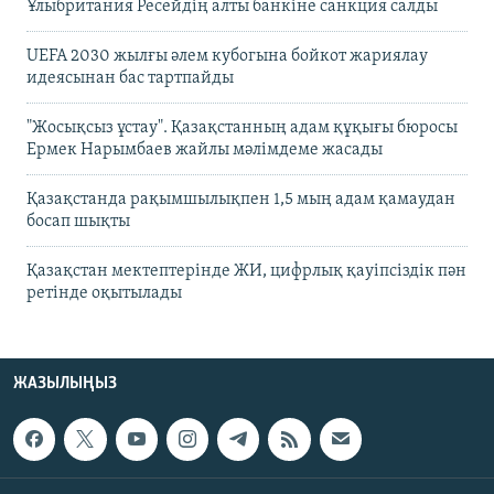
Ұлыбритания Ресейдің алты банкіне санкция салды
UEFA 2030 жылғы әлем кубогына бойкот жариялау
идеясынан бас тартпайды
"Жосықсыз ұстау". Қазақстанның адам құқығы бюросы
Ермек Нарымбаев жайлы мәлімдеме жасады
Қазақстанда рақымшылықпен 1,5 мың адам қамаудан
босап шықты
Қазақстан мектептерінде ЖИ, цифрлық қауіпсіздік пән
ретінде оқытылады
ЖАЗЫЛЫҢЫЗ