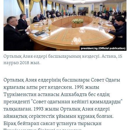
Орталық Азия елдері басшыларының кездесуі. Астана, 15
наурыз 2018 жыл.
Орталық Азия елдерінің басшылары Совет Одағы
құлағалы алты рет кездескен. 1991 жылы
Түркіменстан астанасы Ашхабадта бес елдің
президенті "Совет одағынан кейінгі қимылдарды"
талқылаған. 1993 жылы Орталық Азия елдері
аймақтық серіктестік ұйымын құрмақ болған.
Бірақ бейтарап саясат ұстануға тырысқан