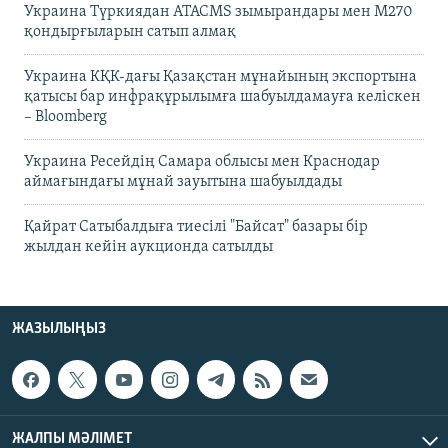
Украина Түркиядан ATACMS зымырандары мен M270
қондырғыларын сатып алмақ
Украина КҚК-дағы Қазақстан мұнайының экспортына
қатысы бар инфрақұрылымға шабуылдамауға келіскен
– Bloomberg
Украина Ресейдің Самара облысы мен Краснодар
аймағындағы мұнай зауытына шабуылдады
Қайрат Сатыбалдыға тиесілі "Байсат" базары бір
жылдан кейін аукционда сатылды
ЖАЗЫЛЫҢЫЗ
ЖАЛПЫ МӘЛІМЕТ