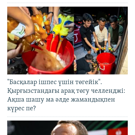
"Басқалар ішпес үшін төгейік".
Қырғызстандағы арақ төгу челленджі:
Ақша шашу ма әлде жамандықпен
күрес пе?