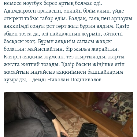
немесе ноутбук берсе артық болмас еді.
Адамдармен араласып, онлайн білім алып, үйде
отырып табыс табар едім. Балдақ, таяқ пен арнаулы
аяқкиімді соңғы рет төрт жыл бұрын алдым. Қазір
әбден тозса да, әлі пайдаланып жүрмін, өйткені
басқасы жоқ. Бұрын аяқкиім сапасы жақсы
болатын: майыспайтын, бір жылға жарайтын.
Қазіргі аяқкиім жұмсақ, тез жыртылады, жарты
жылға жетпей тозады. Қазір басын жіңішке етіп
жасайтын ыңғайсыз аяқкиімнен башпайларым
ауырады, - дейді Николай Подшивалов.