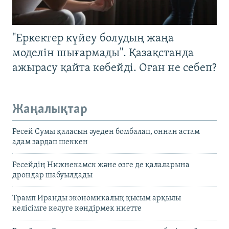
"Еркектер күйеу болудың жаңа
моделін шығармады". Қазақстанда
ажырасу қайта көбейді. Оған не себеп?
Жаңалықтар
Ресей Сумы қаласын әуеден бомбалап, оннан астам
адам зардап шеккен
Ресейдің Нижнекамск және өзге де қалаларына
дрондар шабуылдады
Трамп Иранды экономикалық қысым арқылы
келісімге келуге көндірмек ниетте