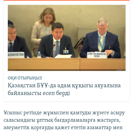
ОҚИ ОТЫРЫҢЫЗ
Қазақстан БҰҰ-да адам құқығы ахуалына
байланысты есеп берді
Ұсыныс ретінде жұмыспен қамтуды жүзеге асыру
саласындағы ұлттық бағдарламаларға жастарға,
әлеуметтік қорғауды қажет ететін азаматтар мен