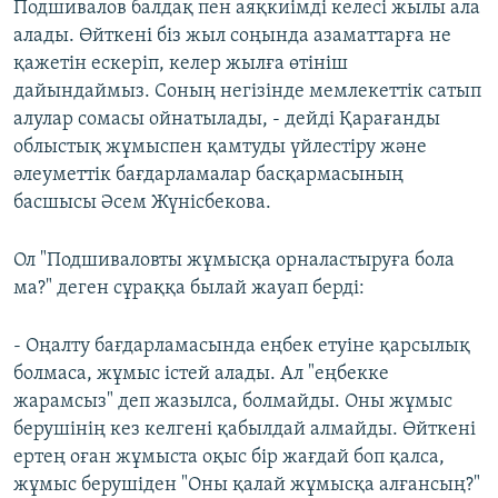
Подшивалов балдақ пен аяқкиімді келесі жылы ала
алады. Өйткені біз жыл соңында азаматтарға не
қажетін ескеріп, келер жылға өтініш
дайындаймыз. Соның негізінде мемлекеттік сатып
алулар сомасы ойнатылады, - дейді Қарағанды
облыстық жұмыспен қамтуды үйлестіру және
әлеуметтік бағдарламалар басқармасының
басшысы Әсем Жүнісбекова.
Ол "Подшиваловты жұмысқа орналастыруға бола
ма?" деген сұраққа былай жауап берді:
- Оңалту бағдарламасында еңбек етуіне қарсылық
болмаса, жұмыс істей алады. Ал "еңбекке
жарамсыз" деп жазылса, болмайды. Оны жұмыс
берушінің кез келгені қабылдай алмайды. Өйткені
ертең оған жұмыста оқыс бір жағдай боп қалса,
жұмыс берушіден "Оны қалай жұмысқа алғансың?"