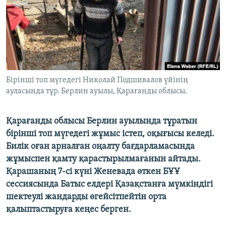
ЖАЗЫЛЫҢЫЗ
Басқа тілдерде
Бірінші топ мүгедегі Николай Подшивалов үйінің
ауласында тұр. Берлин ауылы, Қарағанды облысы.
Қарағанды облысы Берлин ауылында тұратын
бірінші топ мүгедегі жұмыс істеп, оқығысы келеді.
Билік оған арналған оңалту бағдарламасында
жұмыспен қамту қарастырылмағанын айтады.
Қарашаның 7-сі күні Женевада өткен БҰҰ
сессиясында Батыс елдері Қазақстанға мүмкіндігі
шектеулі жандарды өгейсітпейтін орта
қалыптастыруға кеңес берген.