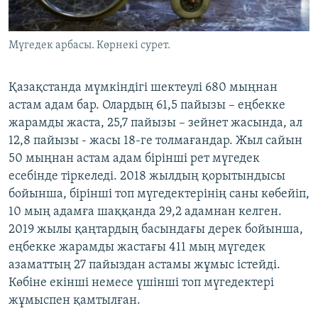
Мүгедек арбасы. Көрнекі сурет.
Қазақстанда мүмкіндігі шектеулі 680 мыңнан
астам адам бар. Олардың 61,5 пайызы – еңбекке
жарамды жаста, 25,7 пайызы – зейнет жасында, ал
12,8 пайызы - жасы 18-ге толмағандар. Жыл сайын
50 мыңнан астам адам бірінші рет мүгедек
есебінде тіркеледі. 2018 жылдың қорытындысы
бойынша, бірінші топ мүгедектерінің саны көбейіп,
10 мың адамға шаққанда 29,2 адамнан келген.
2019 жылы қаңтардың басындағы дерек бойынша,
еңбекке жарамды жастағы 411 мың мүгедек
азаматтың 27 пайыздан астамы жұмыс істейді.
Көбіне екінші немесе үшінші топ мүгедектері
жұмыспен қамтылған.