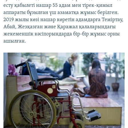
есту қабылеті нашар 55 адам мен тірек-қимыл
аппараты бұзылған үш азаматқа жұмыс берілген.
2019 жылы көзі нашар көретін адамдарға Теміртау,
Абай, Жезқазған және Қаражал қалаларындағы
жекеменшік кәсіпорындарда бір-бір жұмыс орны
ашылған.