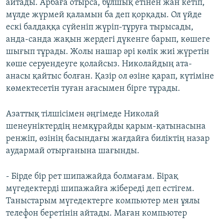
айтады. Арбаға отырса, бұлшық етінен жан кетіп,
мүлде жүрмей қаламын ба деп қорқады. Ол үйде
ескі балдаққа сүйеніп жүріп-тұруға тырысады,
анда-санда жақын жердегі дүкенге барып, көшеге
шығып тұрады. Жолы нашар әрі көлік жиі жүретін
көше серуендеуге қолайсыз. Николайдың ата-
анасы қайтыс болған. Қазір ол өзіне қарап, күтіміне
көмектесетін туған ағасымен бірге тұрады.
Азаттық тілшісімен әңгімеде Николай
шенеуніктердің немқұрайды қарым-қатынасына
ренжіп, өзінің басындағы жағдайға биліктің назар
аудармай отырғанына шағынды.
- Бірде бір рет шипажайда болмағам. Бірақ
мүгедектерді шипажайға жібереді деп естігем.
Таныстарым мүгедектерге компьютер мен ұялы
телефон беретінін айтады. Маған компьютер