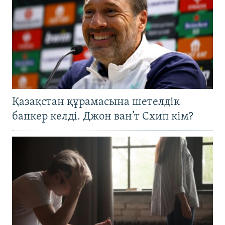
Қазақстан құрамасына шетелдік
бапкер келді. Джон ван’т Схип кім?