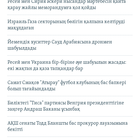
Ресей мен Сирия әскери нысандар мәртебесін қайта
қарау жайлы меморандумға қол қойды
Израиль Газа секторының бөлігін қалпына келтіруді
мақұлдаған
Йемендік хуситтер Сауд Арабиясына дронмен
шабуылдады
Ресей мен Украина бір-біріне әуе шабуылын жасады:
екі жақтан да қаза тапқандар бар
Самат Смақов "Атырау" футбол клубының бас бапкері
болып тағайындалды
Биліктегі "Тиса" партиясы Венгрия президенттігіне
заңгер Андраш Баканы ұсынбақ
АҚШ сенаты Тодд Бланшты бас прокурор лауазымына
бекітті