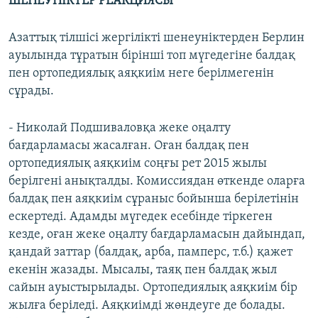
ШЕНЕУНІКТЕР РЕАКЦИЯСЫ
Азаттық тілшісі жергілікті шенеуніктерден Берлин
ауылында тұратын бірінші топ мүгедегіне балдақ
пен ортопедиялық аяқкиім неге берілмегенін
сұрады.
- Николай Подшиваловқа жеке оңалту
бағдарламасы жасалған. Оған балдақ пен
ортопедиялық аяқкиім соңғы рет 2015 жылы
берілгені анықталды. Комиссиядан өткенде оларға
балдақ пен аяқкиім сұраныс бойынша берілетінін
ескертеді. Адамды мүгедек есебінде тіркеген
кезде, оған жеке оңалту бағдарламасын дайындап,
қандай заттар (балдақ, арба, памперс, т.б.) қажет
екенін жазады. Мысалы, таяқ пен балдақ жыл
сайын ауыстырылады. Ортопедиялық аяқкиім бір
жылға беріледі. Аяқкиімді жөндеуге де болады.