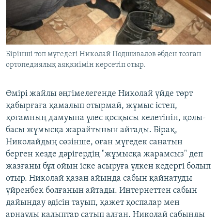
Бірінші топ мүгедегі Николай Подшивалов әбден тозған
ортопедиялық аяқкиімін көрсетіп отыр.
Өмірі жайлы әңгімелегенде Николай үйде төрт
қабырғаға қамалып отырмай, жұмыс істеп,
қоғамның дамуына үлес қосқысы келетінін, қолы-
басы жұмысқа жарайтынын айтады. Бірақ,
Николайдың сөзінше, оған мүгедек санатын
берген кезде дәрігердің "жұмысқа жарамсыз" деп
жазғаны бұл ойын іске асыруға үлкен кедергі болып
отыр. Николай қазан айында сабын қайнатуды
үйренбек болғанын айтады. Интернеттен сабын
дайындау әдісін тауып, қажет қоспалар мен
арнаулы қалыптар сатып алған. Николай сабынды