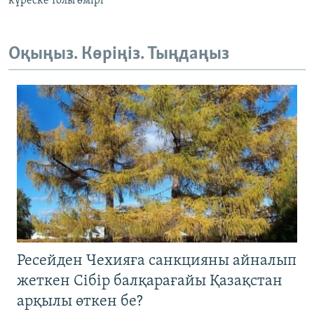
күреске толы өмірі
Оқыңыз. Көріңіз. Тыңдаңыз
Ресейден Чехияға санкцияны айналып
жеткен Сібір балқарағайы Қазақстан
арқылы өткен бе?