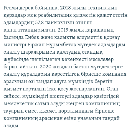
Ресми дерек бойынша, 2018 жылы техникалық
құралдар мен реабилитация қызметін қажет ететін
адамдардың 57,8 пайызының өтініші
қанағаттандырылған. 2019 жылы қарашаның
басында Еңбек және халықты әлеуметтік қорғау
министрі Біржан Нұрымбетов мүгедек адамдарды
оңалту шараларымен қамтудың отандық
жүйесінде шешілмеген көкейкесті мәселелер
барын айтқан. 2020 жылдан бастап мүгедектерге
оңалту құралдарын көрсетілген бірнеше компания
арасынан өзі таңдап алуға мүмкіндік беретін
қызмет порталын іске қосу жоспарланған. Оған
сәйкес, мүмкіндігі шектеулі адамдар қазіргідей
мемлекеттік сатып алуды жеңген компанияның
тауарын емес, қызмет порталындағы бірнеше
компанияның арасынан өзіне ұнағанын таңдай
алады.