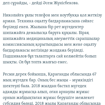
деп сұрайды, - дейді Әсем Жүнісбекова.
Николайға ұялы телефон мен ноутбукқа қол жеткізу
арман. Техника оңалту бағдарламасына сәйкес
беріледі екен. Жылына бір рет мүгедектер
шипажайға демалысқа баруға құқылы. Бірақ
шипажайға медициналық әлеуметтік сарапшылар
комиссиясының қорытындысы мен жеке оңалту
бағдарламасы негізінде жолдама беріледі.
Подшивалов бұл талаптарға сай келмейтін болып
шықты. Ол бұл топта жалғыз емес.
Ресми дерек бойынша, Қарағанды облысында 67
мың мүгедек бар. Оның бес мыңы – мүмкіндігі
шектеулі бала. 2018 жылдан бастап мүгедек
адамды жұмысқа алып, оған арнаулы жұмыс
орнын жабдықтаған жұмыс берушіге мемлекет
субсидия бөледі. 2018 жылы Қарағанды облысында