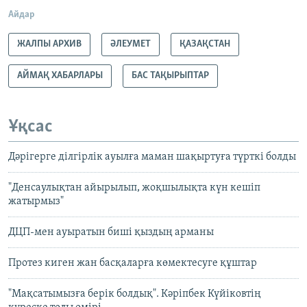
Айдар
ЖАЛПЫ АРХИВ
ӘЛЕУМЕТ
ҚАЗАҚСТАН
АЙМАҚ ХАБАРЛАРЫ
БАС ТАҚЫРЫПТАР
Ұқсас
Дәрігерге ділгірлік ауылға маман шақыртуға түрткі болды
"Денсаулықтан айырылып, жоқшылықта күн кешіп
жатырмыз"
ДЦП-мен ауыратын биші қыздың арманы
Протез киген жан басқаларға көмектесуге құштар
"Мақсатымызға берік болдық". Кәріпбек Күйіковтің