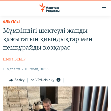
Accessibility
links
Skip
ӘЛЕУМЕТ
to
ЖАҢАЛЫҚТАР
Мүмкіндігі шектеулі жанды
main
САЯСАТ
content
қажытатын қиындықтар мен
AZATTYQTV
Skip
немқұрайды көзқарас
to
ҚАҢТАР ОҚИҒАСЫ
main
Елена ВЕБЕР
АДАМ ҚҰҚЫҚТАРЫ
Navigation
Skip
13 қараша 2019 жыл, 08:55
ӘЛЕУМЕТ
to
ӘЛЕМ
Бөлісу
VPN-сіз оқу
Search
АРНАЙЫ ЖОБАЛАР
Русский