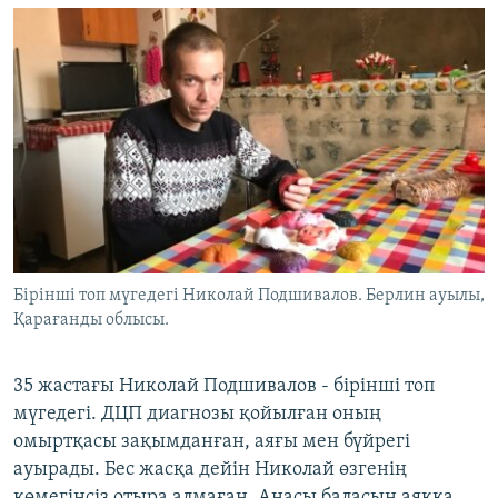
Бірінші топ мүгедегі Николай Подшивалов. Берлин ауылы,
Қарағанды облысы.
35 жастағы Николай Подшивалов - бірінші топ
мүгедегі. ДЦП диагнозы қойылған оның
омыртқасы зақымданған, аяғы мен бүйрегі
ауырады. Бес жасқа дейін Николай өзгенің
көмегінсіз отыра алмаған. Анасы баласын аяққа