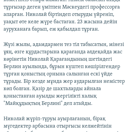
тұрғызар деген үмітпен Мәскеудегі профессорға
апарған. Николай біртіндеп отыруды үйреніп,
уақыт өте келе жүре бастаған. 23 жасына дейін
ауруханаға барып, ем қабылдап тұрған.
Жүзі жылы, адамдармен тез тіл табысатын, мінезі
ұяң, өзге құрдастарына қарағанда әлдеқайда жас
көрінетін Николай Қарағандының шетіндегі
Берлин ауылында, бұрын күштеп көшірілгендер
тұрған қоныстың орнына салынған ескі үйде
тұрады. Бір кезде мұнда жер аударылған немістер
көп болған. Қазір де шахталарды айнала
қоныстанған ауылды жергілікті халық
"Майқұдықтың Берлині" деп атайды.
Николай жүріп-тұруы ауырлағанын, бірақ
мүгедектер арбасына отырғысы келмейтінін