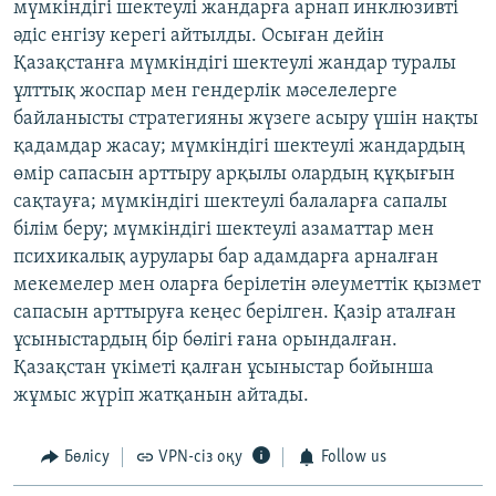
мүмкіндігі шектеулі жандарға арнап инклюзивті
әдіс енгізу керегі айтылды. Осыған дейін
Қазақстанға мүмкіндігі шектеулі жандар туралы
ұлттық жоспар мен гендерлік мәселелерге
байланысты стратегияны жүзеге асыру үшін нақты
қадамдар жасау; мүмкіндігі шектеулі жандардың
өмір сапасын арттыру арқылы олардың құқығын
сақтауға; мүмкіндігі шектеулі балаларға сапалы
білім беру; мүмкіндігі шектеулі азаматтар мен
психикалық аурулары бар адамдарға арналған
мекемелер мен оларға берілетін әлеуметтік қызмет
сапасын арттыруға кеңес берілген. Қазір аталған
ұсыныстардың бір бөлігі ғана орындалған.
Қазақстан үкіметі қалған ұсыныстар бойынша
жұмыс жүріп жатқанын айтады.
Бөлісу
VPN-сіз оқу
Follow us