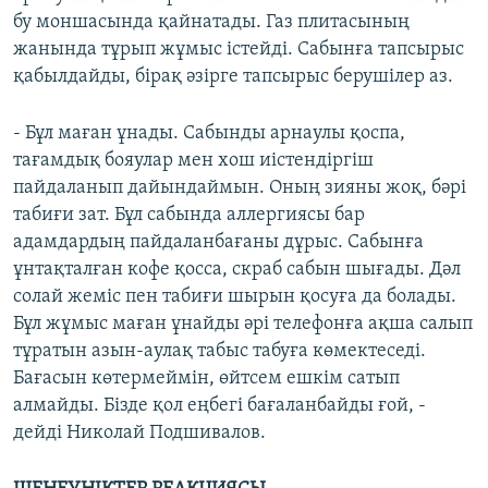
бу моншасында қайнатады. Газ плитасының
жанында тұрып жұмыс істейді. Сабынға тапсырыс
қабылдайды, бірақ әзірге тапсырыс берушілер аз.
- Бұл маған ұнады. Сабынды арнаулы қоспа,
тағамдық бояулар мен хош иістендіргіш
пайдаланып дайындаймын. Оның зияны жоқ, бәрі
табиғи зат. Бұл сабында аллергиясы бар
адамдардың пайдаланбағаны дұрыс. Сабынға
ұнтақталған кофе қосса, скраб сабын шығады. Дәл
солай жеміс пен табиғи шырын қосуға да болады.
Бұл жұмыс маған ұнайды әрі телефонға ақша салып
тұратын азын-аулақ табыс табуға көмектеседі.
Бағасын көтермеймін, өйтсем ешкім сатып
алмайды. Бізде қол еңбегі бағаланбайды ғой, -
дейді Николай Подшивалов.