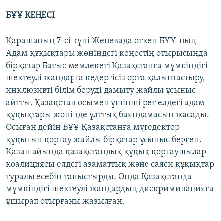
БҰҰ КЕҢЕСІ
Қарашаның 7-сі күні Женевада өткен БҰҰ-ның
Адам құқықтары жөніндегі кеңестің отырысында
бірқатар Батыс мемлекеті Қазақстанға мүмкіндігі
шектеулі жандарға кедергісіз орта қалыптастыру,
инклюзивті білім беруді дамыту жайлы ұсыныс
айтты. Қазақстан осымен үшінші рет елдегі адам
құқықтары жөнінде ұлттық баяндамасын жасады.
Осыған дейін БҰҰ Қазақстанға мүгедектер
құқығын қорғау жайлы бірқатар ұсыныс берген.
Қазан айында қазақстандық құқық қорғаушылар
коалициясы елдегі азаматтық және саяси құқықтар
туралы есебін таныстырды. Онда Қазақстанда
мүмкіндігі шектеулі жандардың дискриминацияға
ұшырап отырғаны жазылған.