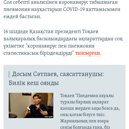
Сол себепті анализінен коронавирус табылмаған
пневмония науқастарын COVID-19 хаттамасымен
емдей бастаған.
16 шілдеде Қазақстан президенті Тоқаев
халықаралық басылымдардағы ақпараттардан соң
үкіметке "коронавирус пен пневмония
статистикасын біріздендіруді"
тапсырған.
Досым Сәтпаев, саясаттанушы:
Билік кеш оянды
Тоқаев "Пандемия ахуалы
туралы барлық ақпарат
қанша жерден ащы болса да,
оны қоғам білуге тиіс.
Жариялылық пен өзара
сенім болғанда ғана, біз