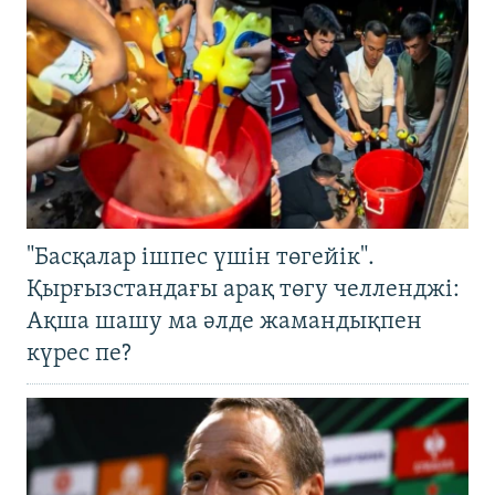
"Басқалар ішпес үшін төгейік".
Қырғызстандағы арақ төгу челленджі:
Ақша шашу ма әлде жамандықпен
күрес пе?