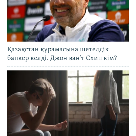
Қазақстан құрамасына шетелдік
бапкер келді. Джон ван’т Схип кім?