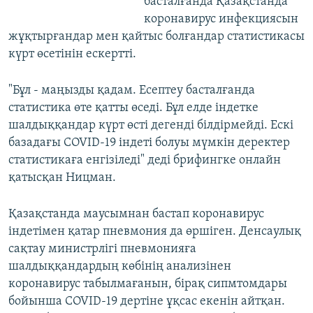
басталғанда Қазақстанда
коронавирус инфекциясын
жұқтырғандар мен қайтыс болғандар статистикасы
күрт өсетінін ескертті.
"Бұл - маңызды қадам. Есептеу басталғанда
статистика өте қатты өседі. Бұл елде індетке
шалдыққандар күрт өсті дегенді білдірмейді. Ескі
базадағы COVID-19 індеті болуы мүмкін деректер
статистикаға енгізіледі" деді брифингке онлайн
қатысқан Ницман.
Қазақстанда маусымнан бастап коронавирус
індетімен қатар пневмония да өршіген. Денсаулық
сақтау министрлігі пневмонияға
шалдыққандардың көбінің анализінен
коронавирус табылмағанын, бірақ сипмтомдары
бойынша COVID-19 дертіне ұқсас екенін айтқан.