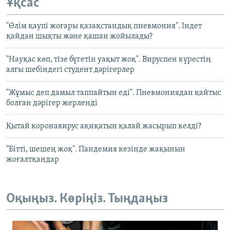
Ұқсас
"Өлім қаупі жоғары қазақстандық пневмония". Індет
қайдан шықты және қашан жойылады?
"Науқас көп, тізе бүгетін уақыт жоқ". Вируспен күрестің
алғы шебіндегі студент дәрігерлер
"Жұмыс деп дамыл таппайтын еді". Пневмониядан қайтыс
болған дәрігер жерленді
Қытай коронавирус ақиқатын қалай жасырып келді?
"Бітті, шешең жоқ". Пандемия кезінде жақынын
жоғалтқандар
Оқыңыз. Көріңіз. Тыңдаңыз