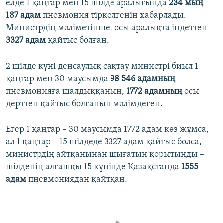
елде 1 қаңтар мен 15 шілде аралығында
234 мың
187 адам
пневмония тіркелгенін хабарлады.
Министрдің мәліметінше, осы аралықта індеттен
3327 адам
қайтыс болған.
2 шілде күні денсаулық сақтау министрі биыл 1
қаңтар мен 30 маусымда
98 546 адамның
пневмонияға шалдыққанын,
1772 адамның
осы
дерттен қайтыс болғанын мәлімдеген.
Егер 1 қаңтар – 30 маусымда 1772 адам көз жұмса,
ал 1 қаңтар – 15 шілдеде 3327 адам қайтыс болса,
министрдің айтқанынан шығатын қорытынды –
шілденің алғашқы 15 күнінде Қазақстанда
1555
адам
пневмониядан қайтқан.