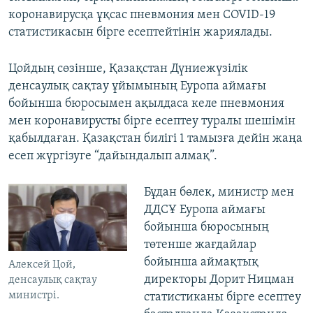
коронавирусқа ұқсас пневмония мен COVID-19
статистикасын бірге есептейтінін жариялады.
Цойдың сөзінше, Қазақстан Дүниежүзілік
денсаулық сақтау ұйымының Еуропа аймағы
бойынша бюросымен ақылдаса келе пневмония
мен коронавирусты бірге есептеу туралы шешімін
қабылдаған. Қазақстан билігі 1 тамызға дейін жаңа
есеп жүргізуге “дайындалып алмақ”.
Бұдан бөлек, министр мен
ДДСҰ Еуропа аймағы
бойынша бюросының
төтенше жағдайлар
бойынша аймақтық
Алексей Цой,
директоры Дорит Ницман
денсаулық сақтау
министрі.
статистиканы бірге есептеу