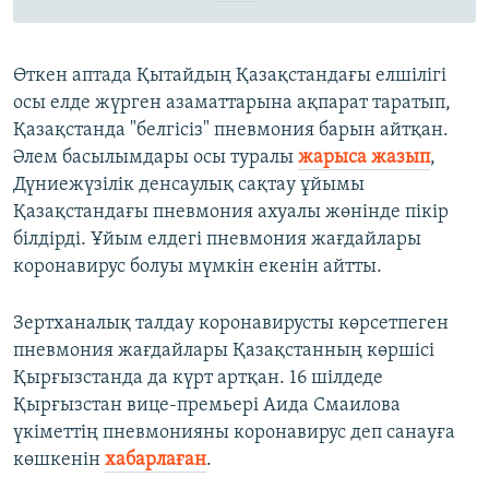
Өткен аптада Қытайдың Қазақстандағы елшілігі
осы елде жүрген азаматтарына ақпарат таратып,
Қазақстанда "белгісіз" пневмония барын айтқан.
Әлем басылымдары осы туралы
жарыса жазып
,
Дүниежүзілік денсаулық сақтау ұйымы
Қазақстандағы пневмония ахуалы жөнінде пікір
білдірді. Ұйым елдегі пневмония жағдайлары
коронавирус болуы мүмкін екенін айтты.
Зертханалық талдау коронавирусты көрсетпеген
пневмония жағдайлары Қазақстанның көршісі
Қырғызстанда да күрт артқан. 16 шілдеде
Қырғызстан вице-премьері Аида Смаилова
үкіметтің пневмонияны коронавирус деп санауға
көшкенін
хабарлаған
.