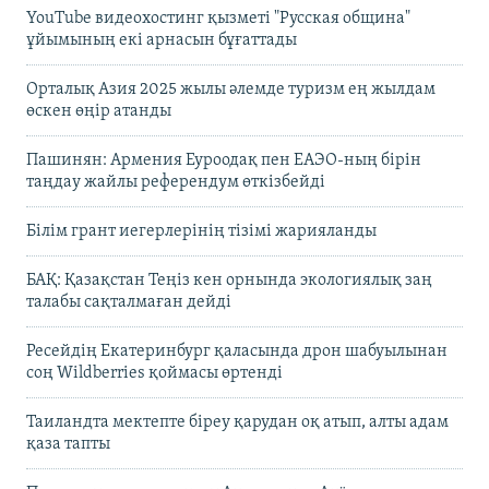
YouTube видеохостинг қызметі "Русская община"
ұйымының екі арнасын бұғаттады
Орталық Азия 2025 жылы әлемде туризм ең жылдам
өскен өңір атанды
Пашинян: Армения Еуроодақ пен ЕАЭО-ның бірін
таңдау жайлы референдум өткізбейді
Білім грант иегерлерінің тізімі жарияланды
БАҚ: Қазақстан Теңіз кен орнында экологиялық заң
талабы сақталмаған дейді
Ресейдің Екатеринбург қаласында дрон шабуылынан
соң Wildberries қоймасы өртенді
Таиландта мектепте біреу қарудан оқ атып, алты адам
қаза тапты