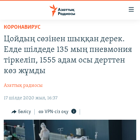
Accessibility
links
Skip
КОРОНАВИРУС
to
ЖАҢАЛЫҚТАР
Цойдың сөзінен шыққан дерек.
main
САЯСАТ
content
Елде шілдеде 135 мың пневмония
AZATTYQTV
Skip
тіркеліп, 1555 адам осы дерттен
to
ҚАҢТАР ОҚИҒАСЫ
көз жұмды
main
АДАМ ҚҰҚЫҚТАРЫ
Navigation
Азаттық радиосы
Skip
ӘЛЕУМЕТ
to
17 шілде 2020 жыл, 16:37
ӘЛЕМ
Search
АРНАЙЫ ЖОБАЛАР
Бөлісу
VPN-сіз оқу
Русский