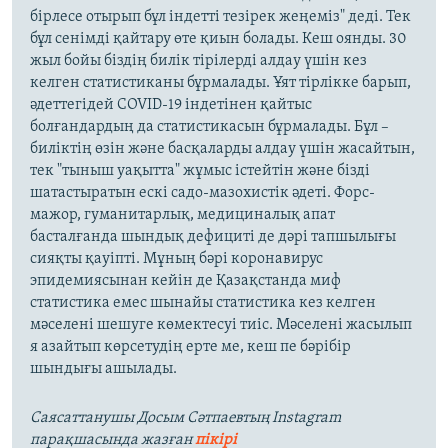
бірлесе отырып бұл індетті тезірек жеңеміз" деді. Тек
бұл сенімді қайтару өте қиын болады. Кеш оянды. 30
жыл бойы біздің билік тірілерді алдау үшін кез
келген статистиканы бұрмалады. Ұят тірлікке барып,
әдеттегідей COVID-19 індетінен қайтыс
болғандардың да статистикасын бұрмалады. Бұл –
биліктің өзін және басқаларды алдау үшін жасайтын,
тек "тыныш уақытта" жұмыс істейтін және бізді
шатастыратын ескі садо-мазохистік әдеті. Форс-
мажор, гуманитарлық, медициналық апат
басталғанда шындық дефициті де дәрі тапшылығы
сияқты қауіпті. Мұның бәрі коронавирус
эпидемиясынан кейін де Қазақстанда миф
статистика емес шынайы статистика кез келген
мәселені шешуге көмектесуі тиіс. Мәселені жасылып
я азайтып көрсетудің ерте ме, кеш пе бәрібір
шындығы ашылады.
Саясаттанушы Досым Сәтпаевтың Instagram
парақшасында жазған
пікірі