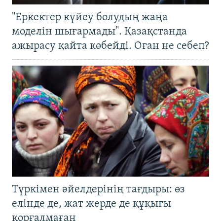
"Еркектер күйеу болудың жаңа
моделін шығармады". Қазақстанда
ажырасу қайта көбейді. Оған не себеп?
Түркімен әйелдерінің тағдыры: өз
елінде де, жат жерде де құқығы
қорғалмаған