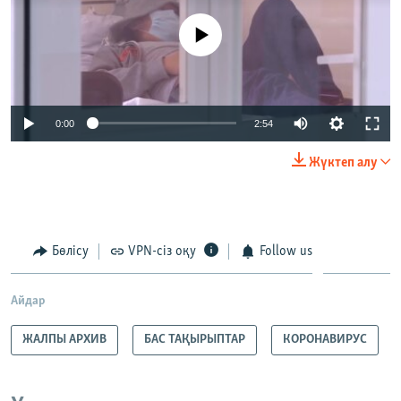
No media source currently available
Auto
0:00
2:54
240p
Жүктеп алу
360p
Auto
240p
360p
480p
480p
720p
Бөлісу
VPN-сіз оқу
Follow us
720p
1080p
1080p
Айдар
ЖАЛПЫ АРХИВ
БАС ТАҚЫРЫПТАР
КОРОНАВИРУС