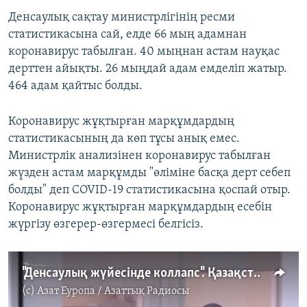
Денсаулық сақтау министрлігінің ресми
статистикасына сай, елде 66 мың адамнан
коронавирус табылған. 40 мыңнан астам науқас
дерттен айықты. 26 мыңдай адам емделіп жатыр.
464 адам қайтыс болды.
Коронавирус жұқтырған марқұмдардың
статистикасының да көп тұсы анық емес.
Министрлік анализінен коронавирус табылған
жүзден астам марқұмды "өліміне басқа дерт себеп
болды" деп COVID-19 статистикасына қоспай отыр.
Коронавирус жұқтырған марқұмдардың есебін
жүргізу өзгерер-өзгермесі белгісіз.
"Денсаулық жүйесінде коллапс". Қазақстан коронавирус пен пневмонияны бірге есептейді
(c)
Азат Еуропа / Азаттық Радиосы