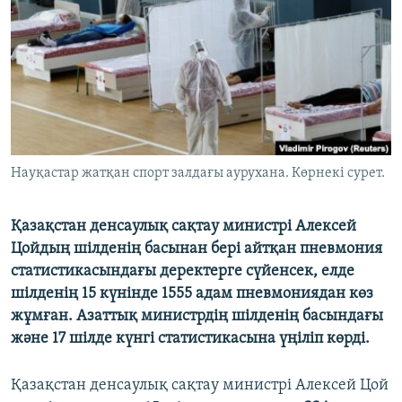
ЖАЗЫЛЫҢЫЗ
Басқа тілдерде
Науқастар жатқан спорт залдағы аурухана. Көрнекі сурет.
Қазақстан денсаулық сақтау министрі Алексей
Цойдың шілденің басынан бері айтқан пневмония
статистикасындағы деректерге сүйенсек, елде
шілденің 15 күнінде 1555 адам пневмониядан көз
жұмған. Азаттық министрдің шілденің басындағы
және 17 шілде күнгі статистикасына үңіліп көрді.
Қазақстан денсаулық сақтау министрі Алексей Цой