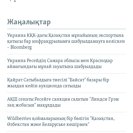
Жаңалықтар
Украина КҚК-дағы Қазақстан мұнайының экспортына
қатысы бар инфрақұрылымға шабуылдамауға келіскен
– Bloomberg
Украина Ресейдің Самара облысы мен Краснодар
аймағындағы мұнай зауытына шабуылдады
Қайрат Сатыбалдыға тиесілі "Байсат" базары бір
жылдан кейін аукционда сатылды
АҚШ сенаты Ресейге санкция салатын "Линдси Грэм
заң жобасын" мақұлдады
Wildberries қоймаларының бір бөлігін "Қазақстан,
Өзбекстан және Беларуське көшірмек"