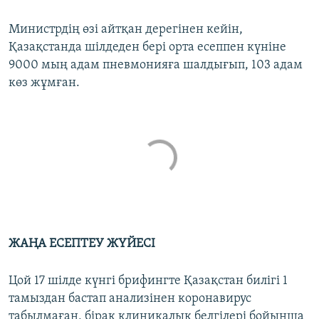
Министрдің өзі айтқан дерегінен кейін,
Қазақстанда шілдеден бері орта есеппен күніне
9000 мың адам пневмонияға шалдығып, 103 адам
көз жұмған.
ЖАҢА ЕСЕПТЕУ ЖҮЙЕСІ
Цой 17 шілде күнгі брифингте Қазақстан билігі 1
тамыздан бастап анализінен коронавирус
табылмаған, бірақ клиникалық белгілері бойынша