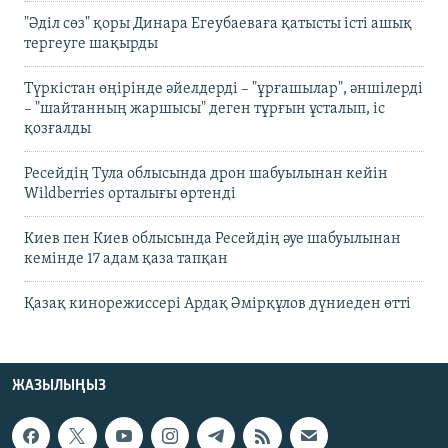
"Әділ сөз" қоры Динара Егеубаеваға қатысты істі ашық
тергеуге шақырды
Түркістан өңірінде әйелдерді – "ұрғашылар", әншілерді
– "шайтанның жаршысы" деген тұрғын ұсталып, іс
қозғалды
Ресейдің Тула облысында дрон шабуылынан кейін
Wildberries орталығы өртенді
Киев пен Киев облысында Ресейдің әуе шабуылынан
кемінде 17 адам қаза тапқан
Қазақ кинорежиссері Ардақ Әмірқұлов дүниеден өтті
ЖАЗЫЛЫҢЫЗ