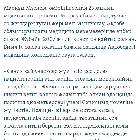
Марқұм Мұсиева өмірінің соңғы 23 жылын
медицинаға арнаған. Атырау облысының тумасы
әр жылдары туған жері мен Маңғыстау, Ақтөбе
облыстарындағы медицина мекемелерінде еңбек
еткен. Жұбайы 2007 жылы кенеттен қайтыс болған.
Биыл 16 жасқа толатын баласы жақында Ақтөбедегі
медицина колледжіне оқуға түскен.
- Сәния қай учаскеде жұмыс істесе де, өз
пациенттерінің аты-жөнін, отбасын, мекенжайын
жатқа білетін. Жүйкесі ауыратын адамдар үйінен
шығып кетіп, қайтар жолын таба алмай адасқанда
полиция қызметкерлері үнемі Сәнияның көмегіне
жүгінетін. Полиция жіберген фотоға қарап,
науқастың кім екенін, қайда тұратынын сол
заматта айтып беретін. Негізгі жұмысынан қолы
босағанда жеке клиникаларда, жедел жәрдемде