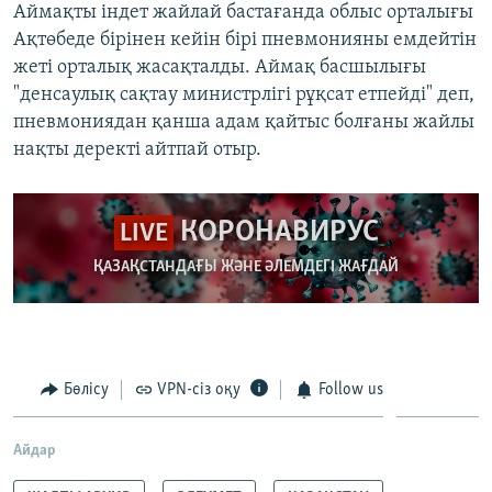
Аймақты індет жайлай бастағанда облыс орталығы
Ақтөбеде бірінен кейін бірі пневмонияны емдейтін
жеті орталық жасақталды. Аймақ басшылығы
"денсаулық сақтау министрлігі рұқсат етпейді" деп,
пневмониядан қанша адам қайтыс болғаны жайлы
нақты деректі айтпай отыр.
КОРОНАВИРУС
LIVE
ҚАЗАҚСТАНДАҒЫ ЖӘНЕ ӘЛЕМДЕГІ ЖАҒДАЙ
Бөлісу
VPN-сіз оқу
Follow us
Айдар