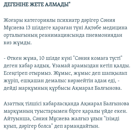
ДЕГЕНІНЕ ЖЕТЕ АЛМАДЫ"
Жоғары категориялы психиатр дәрігер Сәния
Мұсиева 13 шілдеге қараған түні Ақтөбе медицина
орталығының реанимациясында пневмониядан
көз жұмды.
- Өткен жұма, 10 шілде күні "Сәния комаға түсті"
деген хабар алдық. Ұзамай арамыздан кетіп қалды.
Есеңгіреп отырмыз. Жұмыс, жұмыс деп шапқылап
жүріп, ешқашан демалыс көрмейтін адам еді, -
дейді марқұмның құрбысы Ақмарал Балғынова.
Азаттық тілшісі хабарласқанда Ақмарал Балғынова
марқұмның туыстарымен бірге қаралы үйде екен.
Айтуынша, Сәния Мұсиева жалғыз ұлын "ізімді
қуып, дәрігер болса" деп армандайтын.