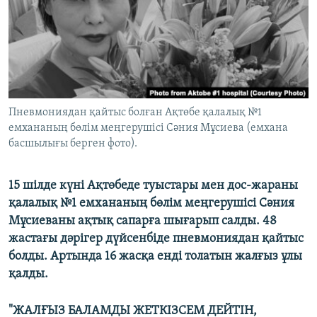
ЖАЗЫЛЫҢЫЗ
Басқа тілдерде
Пневмониядан қайтыс болған Ақтөбе қалалық №1
емхананың бөлім меңгерушісі Сәния Мұсиева (емхана
басшылығы берген фото).
15 шілде күні Ақтөбеде туыстары мен дос-жараны
қалалық №1 емхананың бөлім меңгерушісі Сәния
Мұсиеваны ақтық сапарға шығарып салды. 48
жастағы дәрігер дүйсенбіде пневмониядан қайтыс
болды. Артында 16 жасқа енді толатын жалғыз ұлы
қалды.
"ЖАЛҒЫЗ БАЛАМДЫ ЖЕТКІЗСЕМ ДЕЙТІН,