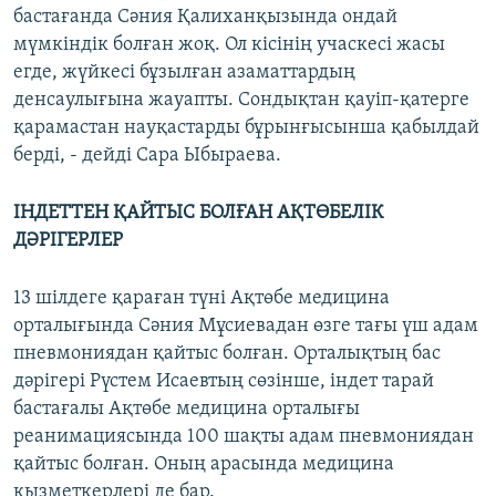
бастағанда Сәния Қалиханқызында ондай
мүмкіндік болған жоқ. Ол кісінің учаскесі жасы
егде, жүйкесі бұзылған азаматтардың
денсаулығына жауапты. Сондықтан қауіп-қатерге
қарамастан науқастарды бұрынғысынша қабылдай
берді, - дейді Сара Ыбыраева.
ІНДЕТТЕН ҚАЙТЫС БОЛҒАН АҚТӨБЕЛІК
ДӘРІГЕРЛЕР
13 шілдеге қараған түні Ақтөбе медицина
орталығында Сәния Мұсиевадан өзге тағы үш адам
пневмониядан қайтыс болған. Орталықтың бас
дәрігері Рүстем Исаевтың сөзінше, індет тарай
бастағалы Ақтөбе медицина орталығы
реанимациясында 100 шақты адам пневмониядан
қайтыс болған. Оның арасында медицина
қызметкерлері де бар.