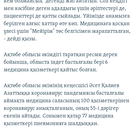
кем болмайсың" дегенді жиі айтатын. Сол кеңдігі
мен кәсібіне деген адалдығы үшін әріптестері де,
пациенттері де қатты сыйлады. Үйімізде анамызға
берілген алғыс хаттар өте көп. Медицинаға қосқан
үлесі үшін "Мейірім" төс белгісімен марапатталған,
- дейді қызы.
Ақтөбе облысы әкімдігі таратқан ресми дерек
бойынша, облыста індет басталғалы бері 6
медицина қызметкері қайтыс болған.
Ақтөбе облысы әкімінің кеңесшісі Әсет Қалиев
Азаттыққа коронавирус пандемиясы басталғалы
аймақта медицина саласының 100 қызметкерінен
коронавирус анықталғанын, оның 55-і дәрігер
екенін айтады. Сонымен қатар 77 медицина
қызметкері пневмонияға шалдыққан.