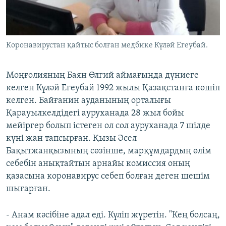
Коронавирустан қайтыс болған медбике Күләй Егеубай.
Моңғолияның Баян Өлгий аймағында дүниеге
келген Күләй Егеубай 1992 жылы Қазақстанға көшіп
келген. Байғанин ауданының орталығы
Қарауылкелдідегі ауруханада 28 жыл бойы
мейіргер болып істеген ол сол ауруханада 7 шілде
күні жан тапсырған. Қызы Әсел
Бақытжанқызының сөзінше, марқұмдардың өлім
себебін анықтайтын арнайы комиссия оның
қазасына коронавирус себеп болған деген шешім
шығарған.
- Анам кәсібіне адал еді. Күліп жүретін. "Кең болсаң,