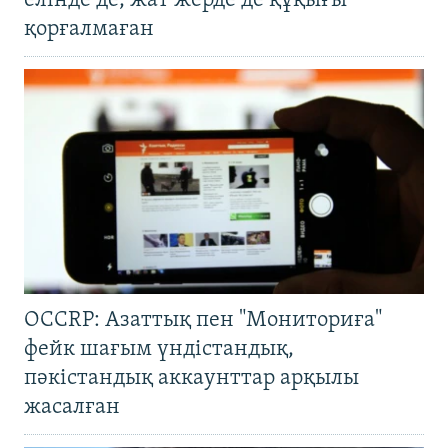
елінде де, жат жерде де құқығы
қорғалмаған
OCCRP: Азаттық пен "Мониториға"
фейк шағым үндістандық,
пәкістандық аккаунттар арқылы
жасалған