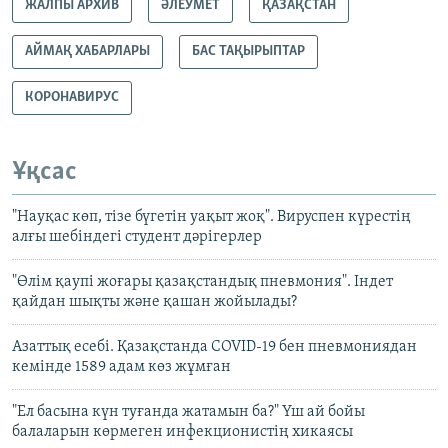
ЖАЛПЫ АРХИВ
ӘЛЕУМЕТ
ҚАЗАҚСТАН
АЙМАҚ ХАБАРЛАРЫ
БАС ТАҚЫРЫПТАР
КОРОНАВИРУС
Ұқсас
"Науқас көп, тізе бүгетін уақыт жоқ". Вируспен күрестің
алғы шебіндегі студент дәрігерлер
"Өлім қаупі жоғары қазақстандық пневмония". Індет
қайдан шықты және қашан жойылады?
Азаттық есебі. Қазақстанда COVID-19 бен пневмониядан
кемінде 1589 адам көз жұмған
"Ел басына күн туғанда жатамын ба?" Үш ай бойы
балаларын көрмеген инфекционистің хикаясы