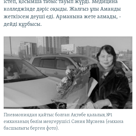
істеп, қосымша табыс тауып жүрді. Медицина
колледжінде дәріс оқыды. Жалғыз ұлы Аманды
жеткізсем деуші еді. Арманына жете алмады, -
дейді құрбысы.
Пневмониядан қайтыс болған Ақтөбе қалалық №1
емхананың бөлім меңгерушісі Сәния Мұсиева (емхана
басшылығы берген фото).