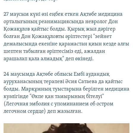
27 маусым күні өзі еңбек еткен Ақтөбе медицина
орталығының реанимациясында невролог Дон
Қожақұлов қайтыс болды. Қырық жыл дәрігер
болған Дон Қожақұловты әріптестері "зейнет
демалысында екеніне қарамастан қиын кезде алғы
шептен табылған әріптесіміз еді, ажалдан
арашалап қала алмадық" деп өкінеді.
24 маусымда Ақтөбе облысы Ембі аудандық
ауруханасының терапеві Әсия Сатаева да қайтыс
болды. Марқұмның туыстарына берілген медицина
куәлігінде "Өкпе қан тамырының бітелуі"
(Легочная эмболия с упоминанием об остром
легочном сердце) деп жазылған.