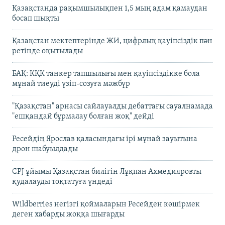
Қазақстанда рақымшылықпен 1,5 мың адам қамаудан
босап шықты
Қазақстан мектептерінде ЖИ, цифрлық қауіпсіздік пән
ретінде оқытылады
БАҚ: КҚК танкер тапшылығы мен қауіпсіздікке бола
мұнай тиеуді үзіп-созуға мәжбүр
"Қазақстан" арнасы сайлауалды дебаттағы сауалнамада
"ешқандай бұрмалау болған жоқ" дейді
Ресейдің Ярослав қаласындағы ірі мұнай зауытына
дрон шабуылдады
CPJ ұйымы Қазақстан билігін Лұқпан Ахмедияровты
қудалауды тоқтатуға үндеді
Wildberries негізгі қоймаларын Ресейден көшірмек
деген хабарды жоққа шығарды