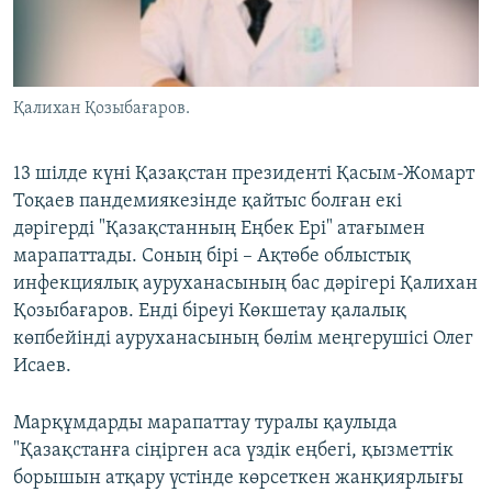
Қалихан Қозыбағаров.
13 шілде күні Қазақстан президенті Қасым-Жомарт
Тоқаев пандемиякезінде қайтыс болған екі
дәрігерді "Қазақстанның Еңбек Ері" атағымен
марапаттады. Соның бірі – Ақтөбе облыстық
инфекциялық ауруханасының бас дәрігері Қалихан
Қозыбағаров. Енді біреуі Көкшетау қалалық
көпбейінді ауруханасының бөлім меңгерушісі Олег
Исаев.
Марқұмдарды марапаттау туралы қаулыда
"Қазақстанға сіңірген аса үздік еңбегі, қызметтік
борышын атқару үстінде көрсеткен жанқиярлығы