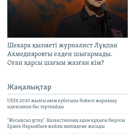
Шекара қызметі журналист Лұқпан
Ахмедияровты елден шығармады.
Оған қарсы шағым жазған кім?
Жаңалықтар
UEFA 2030 жылғы әлем кубогына бойкот жариялау
идеясынан бас тартпайды
"Жосықсыз ұстау". Қазақстанның адам құқығы бюросы
Ермек Нарымбаев жайлы мәлімдеме жасады