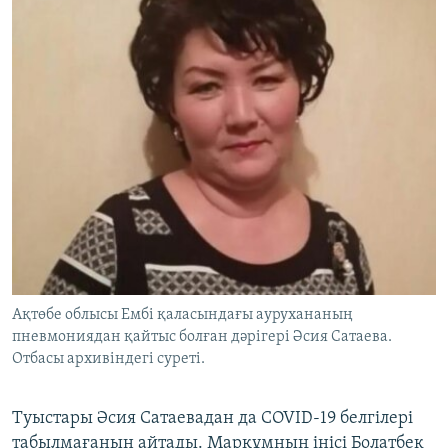
Ақтөбе облысы Ембі қаласындағы аурухананың
пневмониядан қайтыс болған дәрігері Әсия Сатаева.
Отбасы архивіндегі суреті.
Туыстары Әсия Сатаевадан да COVID-19 белгілері
табылмағанын айтады. Марқұмның інісі Болатбек