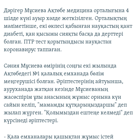
Дәрігер Мұсиева Ақтөбе медицина орталығына 4
шілде күні ауыр хәлде жеткізілген. Орталықтың
мәліметінше, екі өкпесі қабынған науқастың қант
диабеті, қан қысымы сияқты басқа да дерттері
болған. ПТР тест қорытындысы науқастан
коронавирус таппаған.
Сәния Мұсиева өмірінің соңғы екі жылында
Ақтөбедегі №1 қалалық емханада бөлім
меңгерушісі болған. Әріптестерінің айтуынша,
ауруханада жатқан кезінде Мұсиеваның
жасөспірім ұлы анасының жұмыс орнына күн
сайын келіп, "мамамды құтқарыңыздаршы" деп
жылап жүрген. "Қолымыздан ештеңе келмеді" деп
күрсінеді әріптестері.
- Қала емханалары қашықтан жұмыс істей