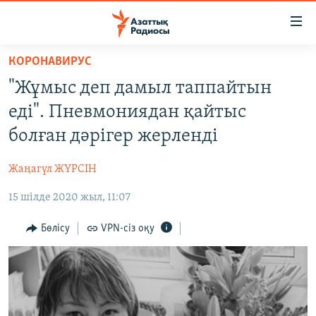
Accessibility
links
Skip
КОРОНАВИРУС
to
ЖАҢАЛЫҚТАР
"Жұмыс деп дамыл таппайтын
main
САЯСАТ
content
еді". Пневмониядан қайтыс
AZATTYQTV
Skip
болған дәрігер жерленді
to
ҚАҢТАР ОҚИҒАСЫ
main
Жаңагүл ЖҮРСІН
АДАМ ҚҰҚЫҚТАРЫ
Navigation
Skip
15 шілде 2020 жыл, 11:07
ӘЛЕУМЕТ
to
ӘЛЕМ
Бөлісу
VPN-сіз оқу
Search
АРНАЙЫ ЖОБАЛАР
Русский