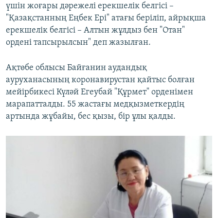
үшін жоғары дәрежелі ерекшелік белгісі –
"Қазақстанның Еңбек Ері" атағы беріліп, айрықша
ерекшелік белгісі – Алтын жұлдыз бен "Отан"
ордені тапсырылсын" деп жазылған.
Ақтөбе облысы Байғанин аудандық
ауруханасының коронавирустан қайтыс болған
мейірбикесі Күләй Егеубай "Құрмет" орденімен
марапатталды. 55 жастағы медқызметкердің
артында жұбайы, бес қызы, бір ұлы қалды.