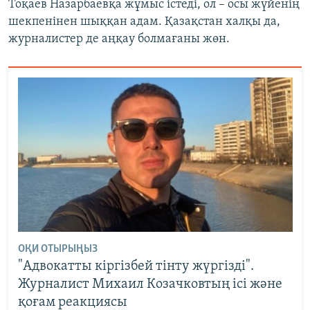
Тоқаев Назарбаевқа жұмыс істеді, ол – осы жүйенің
шекпенінен шыққан адам. Қазақстан халқы да,
журналистер де аңқау болмағаны жөн.
ОҚИ ОТЫРЫҢЫЗ
"Адвокатты кіргізбей тінту жүргізді".
Журналист Михаил Козачковтың ісі және
қоғам реакциясы