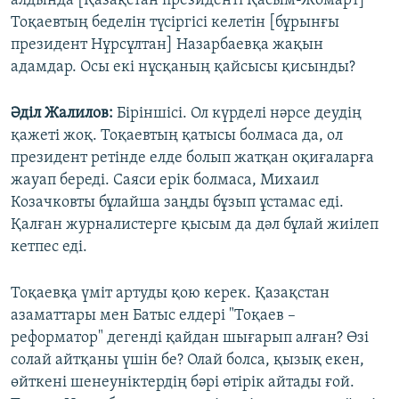
алдында [Қазақстан президенті Қасым-Жомарт]
Тоқаевтың беделін түсіргісі келетін [бұрынғы
президент Нұрсұлтан] Назарбаевқа жақын
адамдар. Осы екі нұсқаның қайсысы қисынды?
Әділ Жалилов:
Біріншісі. Ол күрделі нәрсе деудің
қажеті жоқ. Тоқаевтың қатысы болмаса да, ол
президент ретінде елде болып жатқан оқиғаларға
жауап береді. Саяси ерік болмаса, Михаил
Козачковты бұлайша заңды бұзып ұстамас еді.
Қалған журналистерге қысым да дәл бұлай жиілеп
кетпес еді.
Тоқаевқа үміт артуды қою керек. Қазақстан
азаматтары мен Батыс елдері "Тоқаев –
реформатор" дегенді қайдан шығарып алған? Өзі
солай айтқаны үшін бе? Олай болса, қызық екен,
өйткені шенеуніктердің бәрі өтірік айтады ғой.