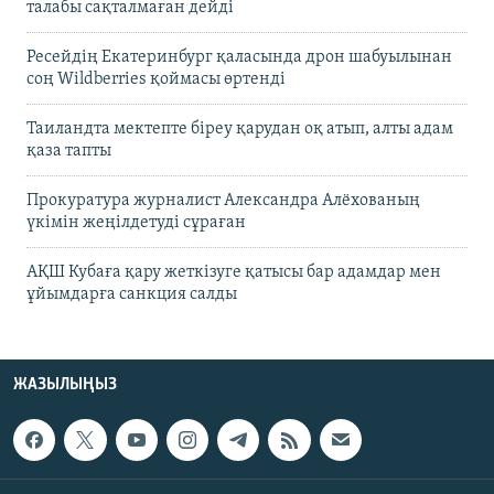
талабы сақталмаған дейді
Ресейдің Екатеринбург қаласында дрон шабуылынан
соң Wildberries қоймасы өртенді
Таиландта мектепте біреу қарудан оқ атып, алты адам
қаза тапты
Прокуратура журналист Александра Алёхованың
үкімін жеңілдетуді сұраған
АҚШ Кубаға қару жеткізуге қатысы бар адамдар мен
ұйымдарға санкция салды
ЖАЗЫЛЫҢЫЗ