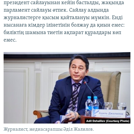
президент сайлауынан кейін басталды, жақында
парламент сайлауы өтпек. Сайлау алдында
журналистерге қысым қайталануы мүмкін. Енді
нысанаға кімдер ілінетінін болжау да қиын емес:
биліктің шамына тиетін ақпарат құралдары көп
емес.
Журналист, медиасарапшы Әділ Жалилов.