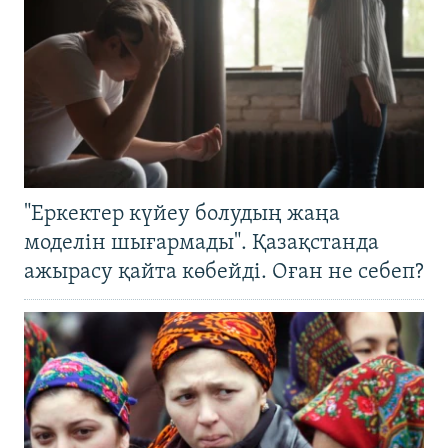
"Еркектер күйеу болудың жаңа
моделін шығармады". Қазақстанда
ажырасу қайта көбейді. Оған не себеп?