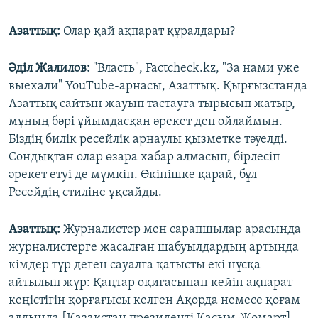
Азаттық:
Олар қай ақпарат құралдары?
Әділ Жалилов:
"Власть", Factcheck.kz, "За нами уже
выехали" YouTube-арнасы, Азаттық. Қырғызстанда
Азаттық сайтын жауып тастауға тырысып жатыр,
мұның бәрі ұйымдасқан әрекет деп ойлаймын.
Біздің билік ресейлік арнаулы қызметке тәуелді.
Сондықтан олар өзара хабар алмасып, бірлесіп
әрекет етуі де мүмкін. Өкінішке қарай, бұл
Ресейдің стиліне ұқсайды.
Азаттық:
Журналистер мен сарапшылар арасында
журналистерге жасалған шабуылдардың артында
кімдер тұр деген сауалға қатысты екі нұсқа
айтылып жүр: Қаңтар оқиғасынан кейін ақпарат
кеңістігін қорғағысы келген Ақорда немесе қоғам