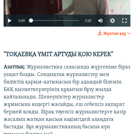
Auto
0:00
3:32
240p
Жүктеп алу
360p
Auto
240p
360p
480p
480p
"ТОҚАЕВҚА ҮМІТ АРТУДЫ ҚОЮ КЕРЕК"
720p
720p
1080p
Азаттық:
Журналистика саласында жүргеніме біраз
1080p
уақыт болды. Сондықтан журналистер мен
биліктің қарым-қатынасын бір адамдай білемін.
БАҚ қызметкерлерінің құқығын бұзу жылда
қайталанады. Шенеуніктер журналистер
жұмысына кедергі жасайды, еш себепсіз ақпарат
бермей қояды. Бірақ тәуелсіз журналистерге қазір
жасалып жатқан қысым кәдімгідей алаңдата
бастады. Бұл журналистиканың басына күн