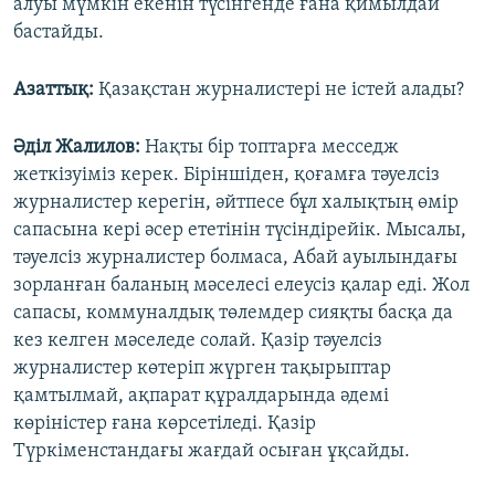
алуы мүмкін екенін түсінгенде ғана қимылдай
бастайды.
Азаттық:
Қазақстан журналистері не істей алады?
Әділ Жалилов:
Нақты бір топтарға месседж
жеткізуіміз керек. Біріншіден, қоғамға тәуелсіз
журналистер керегін, әйтпесе бұл халықтың өмір
сапасына кері әсер ететінін түсіндірейік. Мысалы,
тәуелсіз журналистер болмаса, Абай ауылындағы
зорланған баланың мәселесі елеусіз қалар еді. Жол
сапасы, коммуналдық төлемдер сияқты басқа да
кез келген мәселеде солай. Қазір тәуелсіз
журналистер көтеріп жүрген тақырыптар
қамтылмай, ақпарат құралдарында әдемі
көріністер ғана көрсетіледі. Қазір
Түркіменстандағы жағдай осыған ұқсайды.