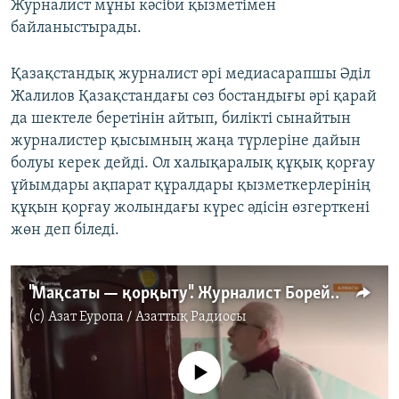
Журналист мұны кәсіби қызметімен
байланыстырады.
Қазақстандық журналист әрі медиасарапшы Әділ
Жалилов Қазақстандағы сөз бостандығы әрі қарай
да шектеле беретінін айтып, билікті сынайтын
журналистер қысымның жаңа түрлеріне дайын
болуы керек дейді. Ол халықаралық құқық қорғау
ұйымдары ақпарат құралдары қызметкерлерінің
құқын қорғау жолындағы күрес әдісін өзгерткені
жөн деп біледі.
"Мақсаты — қорқыту". Журналист Борейконың есігіне әлдекімдер желім жағып кетті
(c)
Азат Еуропа / Азаттық Радиосы
No media source currently available