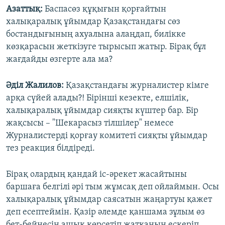
Азаттық
:
Баспасөз құқығын қорғайтын
халықаралық ұйымдар Қазақстандағы сөз
бостандығының ахуалына алаңдап, билікке
көзқарасын жеткізуге тырысып жатыр. Бірақ бұл
жағдайды өзгерте ала ма?
Әділ Жалилов:
Қазақстандағы журналистер кімге
арқа сүйей алады?! Бірінші кезекте, елшілік,
халықаралық ұйымдар сияқты күштер бар. Бір
жақсысы – "Шекарасыз тілшілер" немесе
Журналистерді қорғау комитеті сияқты ұйымдар
тез реакция білдіреді.
Бірақ олардың қандай іс-әрекет жасайтыны
баршаға белгілі әрі тым жұмсақ деп ойлаймын. Осы
халықаралық ұйымдар саясатын жаңартуы қажет
деп есептеймін. Қазір әлемде қаншама зұлым өз
бет-бейнесін ашық көрсетіп жатқанын ескеріп,