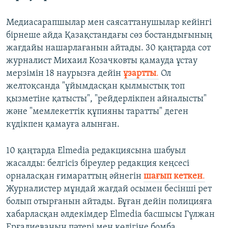
Медиасарапшылар мен саясаттанушылар кейінгі
бірнеше айда Қазақстандағы сөз бостандығының
жағдайы нашарлағанын айтады. 30 қаңтарда сот
журналист Михаил Козачковты қамауда ұстау
мерзімін 18 наурызға дейін
ұзартты
.
Ол
желтоқсанда "ұйымдасқан қылмыстық топ
қызметіне қатысты", "рейдерлікпен айналысты"
және "мемлекеттік құпияны таратты" деген
күдікпен қамауға алынған.
10 қаңтарда Elmedia редакциясына шабуыл
жасалды: белгісіз біреулер редакция кеңсесі
орналасқан ғимараттың әйнегін
шағып кеткен
.
Журналистер мұндай жағдай осымен бесінші рет
болып отырғанын айтады. Бұған дейін полицияға
хабарласқан әлдекімдер Elmedia басшысы Гүлжан
Ерғалиеваның пәтері мен көлігіне бомба