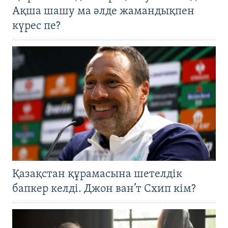
Ақша шашу ма әлде жамандықпен
күрес пе?
Қазақстан құрамасына шетелдік
бапкер келді. Джон ван’т Схип кім?