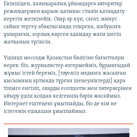
Екіншіден, халықаралық ұйымдарға авторитар
режимдермен қарым-қатынас стилін қатаңдату
керегін жеткізейік. Олар әр күн, сағат, минут
сайын тергеу абақтысында отырған, шабуылға
ұшыраған, зорлық көрген адамдар жапа шегіп
жатқанын түсінсін.
Үшінші месседж Қазақстан билігіне бағытталуы
керек: біз, журналистер өзгермейміз, бұрынғыдай
жұмыс істей береміз, [тәуелсіз медиаға жасалған
қысымның артында тұрған шенеуніктерді] қара
тізімге енгізіп, оларды есепшоты мен пәтерлерінен
айыру үшін қолдан келгеннің бәрін жасаймыз.
Интернет ештеңені ұмытпайды, біз де кім не
істегенін ешқашан ұмытпаймыз.