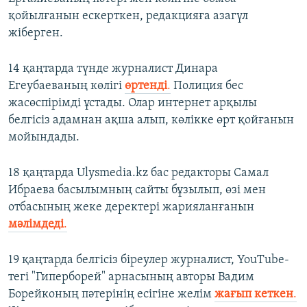
қойылғанын ескерткен, редакцияға азагүл
жіберген.
14 қаңтарда түнде журналист Динара
Егеубаеваның көлігі
өртенді
.
Полиция бес
жасөспірімді ұстады. Олар интернет арқылы
белгісіз адамнан ақша алып, көлікке өрт қойғанын
мойындады.
18 қаңтарда Ulysmedia.kz бас редакторы Самал
Ибраева басылымның сайты бұзылып, өзі мен
отбасының жеке деректері жарияланғанын
мәлімдеді
.
19 қаңтарда белгісіз біреулер журналист, YouTube-
тегі "Гиперборей" арнасының авторы Вадим
Борейконың пәтерінің есігіне желім
жағып кеткен
.