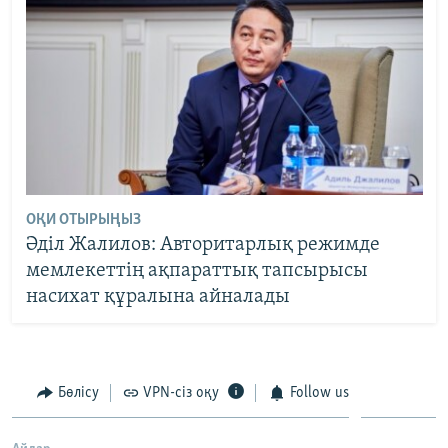
ОҚИ ОТЫРЫҢЫЗ
Әділ Жалилов: Авторитарлық режимде
мемлекеттің ақпараттық тапсырысы
насихат құралына айналады
Бөлісу
VPN-сіз оқу
Follow us