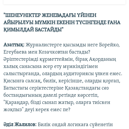
"ШЕНЕУНІКТЕР ЖЕНЕВАДАҒЫ ҮЙІНЕН
АЙЫРЫЛУЫ МҮМКІН ЕКЕНІН ТҮСІНГЕНДЕ ҒАНА
ҚИМЫЛДАЙ БАСТАЙДЫ"
Азаттық:
Журналистерге қысымды неге Борейко,
Егеубаева мен Козачковтан бастады?
Әріптестерімді құрметтеймін, бірақ Ақорданың
халық санасына әсер ету мүмкіндігімен
салыстырғанда, олардың аудиториясы үлкен емес.
Қисынға салсақ, билік, керісінше, оларды қорғап,
Батыстағы серіктестеріне Қазақстандағы сөз
бостандығының дәлелі ретінде көрсетіп,
"Қараңдар, бізді сынап жатыр, оларға тиіскен
жоқпыз" деуі керек емес пе?
Әділ Жалилов:
Билік ондай логикаға сүйенетін