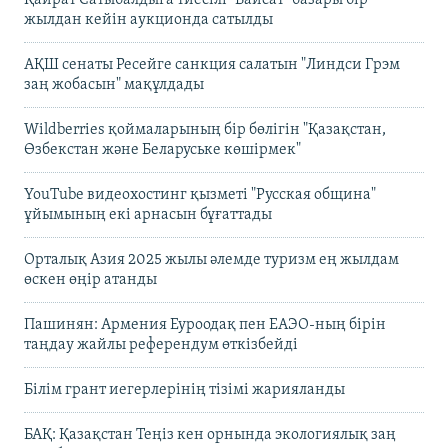
Қайрат Сатыбалдыға тиесілі "Байсат" базары бір
жылдан кейін аукционда сатылды
АҚШ сенаты Ресейге санкция салатын "Линдси Грэм
заң жобасын" мақұлдады
Wildberries қоймаларының бір бөлігін "Қазақстан,
Өзбекстан және Беларуське көшірмек"
YouTube видеохостинг қызметі "Русская община"
ұйымының екі арнасын бұғаттады
Орталық Азия 2025 жылы әлемде туризм ең жылдам
өскен өңір атанды
Пашинян: Армения Еуроодақ пен ЕАЭО-ның бірін
таңдау жайлы референдум өткізбейді
Білім грант иегерлерінің тізімі жарияланды
БАҚ: Қазақстан Теңіз кен орнында экологиялық заң