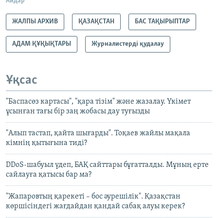
Айдар
ЖАЛПЫ АРХИВ
ҚАЗАҚСТАН
БАС ТАҚЫРЫПТАР
АДАМ ҚҰҚЫҚТАРЫ
Журналистерді қудалау
Ұқсас
"Баспасөз картасы", "қара тізім" және жазалау. Үкімет
ұсынған тағы бір заң жобасы дау туғызды
"Алып тастап, қайта шығарды". Тоқаев жайлы мақала
кімнің қытығына тиді?
DDoS-шабуыл үдеп, БАҚ сайттары бұғатталды. Мұның ерте
сайлауға қатысы бар ма?
"Жапаровтың қарекеті – бос әурешілік". Қазақстан
көршісіндегі жағдайдан қандай сабақ алуы керек?