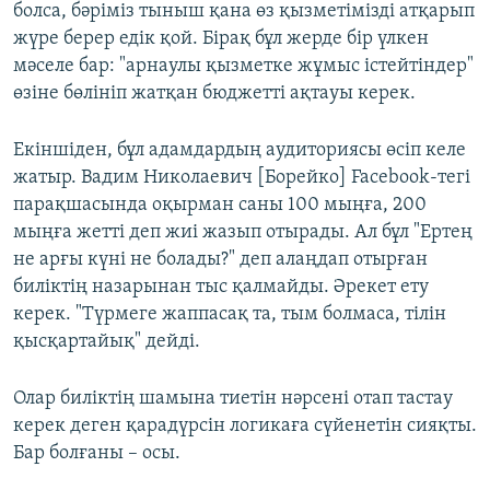
болса, бәріміз тыныш қана өз қызметімізді атқарып
жүре берер едік қой. Бірақ бұл жерде бір үлкен
мәселе бар: "арнаулы қызметке жұмыс істейтіндер"
өзіне бөлініп жатқан бюджетті ақтауы керек.
Екіншіден, бұл адамдардың аудиториясы өсіп келе
жатыр. Вадим Николаевич [Борейко] Facebook-тегі
парақшасында оқырман саны 100 мыңға, 200
мыңға жетті деп жиі жазып отырады. Ал бұл "Ертең
не арғы күні не болады?" деп алаңдап отырған
биліктің назарынан тыс қалмайды. Әрекет ету
керек. "Түрмеге жаппасақ та, тым болмаса, тілін
қысқартайық" дейді.
Олар биліктің шамына тиетін нәрсені отап тастау
керек деген қарадүрсін логикаға сүйенетін сияқты.
Бар болғаны – осы.