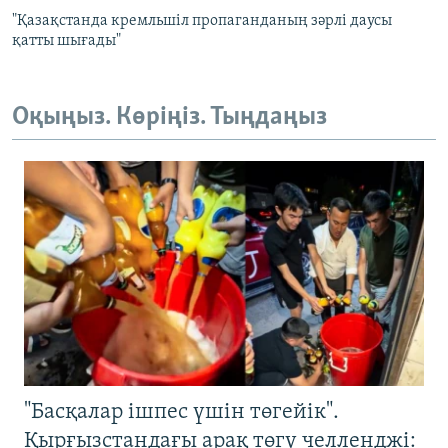
"Қазақстанда кремльшіл пропаганданың зәрлі даусы
қатты шығады"
Оқыңыз. Көріңіз. Тыңдаңыз
"Басқалар ішпес үшін төгейік".
Қырғызстандағы арақ төгу челленджі: