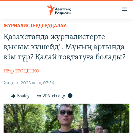
Accessibility
links
Skip
ЖУРНАЛИСТЕРДІ ҚУДАЛАУ
to
ЖАҢАЛЫҚТАР
Қазақстанда журналистерге
main
САЯСАТ
content
қысым күшейді. Мұның артында
AZATTYQTV
Skip
кім тұр? Қалай тоқтатуға болады?
to
ҚАҢТАР ОҚИҒАСЫ
main
Пётр ТРОЦЕНКО
АДАМ ҚҰҚЫҚТАРЫ
Navigation
Skip
2 ақпан 2023 жыл, 07:56
ӘЛЕУМЕТ
to
ӘЛЕМ
Бөлісу
VPN-сіз оқу
Search
АРНАЙЫ ЖОБАЛАР
Русский