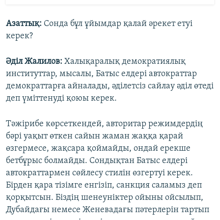
Азаттық:
Сонда бұл ұйымдар қалай әрекет етуі
керек?
Әділ
Жалилов
:
Халықаралық демократиялық
институттар, мысалы, Батыс елдері автократтар
демократтарға айналады, әділетсіз сайлау әділ өтеді
деп үміттенуді қоюы керек.
Тәжірибе көрсеткендей, авторитар режимдердің
бәрі уақыт өткен сайын жаман жаққа қарай
өзгермесе, жақсара қоймайды, ондай ерекше
бетбұрыс болмайды. Сондықтан Батыс елдері
автократтармен сөйлесу стилін өзгертуі керек.
Бірден қара тізімге енгізіп, санкция саламыз деп
қорқытсын. Біздің шенеуніктер ойыны ойсылып,
Дубайдағы немесе Женевадағы пәтерлерін тартып