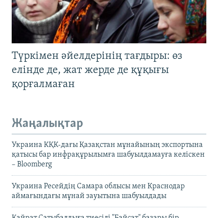
Түркімен әйелдерінің тағдыры: өз
елінде де, жат жерде де құқығы
қорғалмаған
Жаңалықтар
Украина КҚК-дағы Қазақстан мұнайының экспортына
қатысы бар инфрақұрылымға шабуылдамауға келіскен
– Bloomberg
Украина Ресейдің Самара облысы мен Краснодар
аймағындағы мұнай зауытына шабуылдады