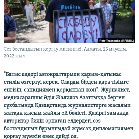
ЖАЗЫЛЫҢЫЗ
Басқа тілдерде
Сөз бостандығын қорғау митингісі. Алматы, 25 маусым,
2022 жыл
"Батыс елдері автократтармен қарым-қатынас
стилін өзгертуі керек. Оларды бірден қара тізімге
енгізіп, санкциямен қорқытқан жөн". Журналист,
медиасарапшы Әділ Жалилов Азаттыққа берген
сұхбатында Қазақстанда журналистерге жасалып
жатқан қысым жайлы ой бөлісті. Қазіргі заманда
авторитар билік орнаған елдердегі сөз
бостандығын бұрынғыдай жұмсақ дипломатиямен
қорғау мүмкін емес дейді ол.