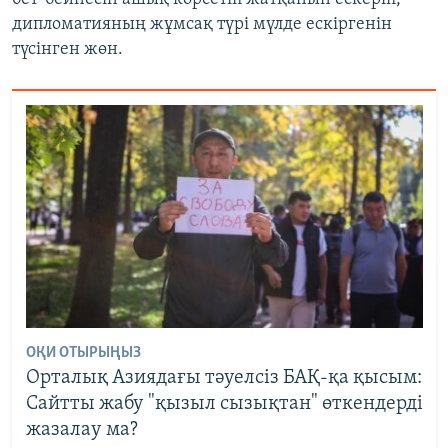
дипломатияның жұмсақ түрі мүлде ескіргенін
түсінген жөн.
ОҚИ ОТЫРЫҢЫЗ
Орталық Азиядағы тәуелсіз БАҚ-қа қысым:
Сайтты жабу "қызыл сызықтан" өткендерді
жазалау ма?