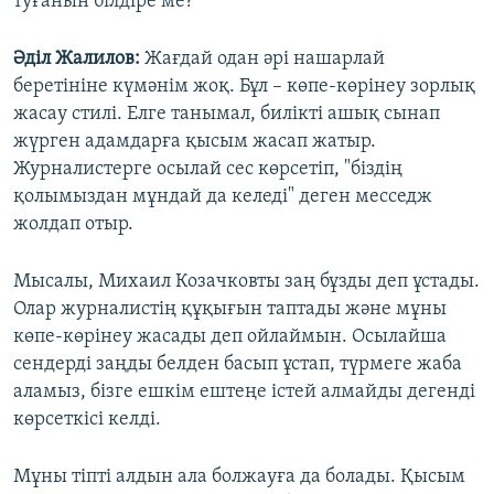
туғанын білдіре ме?
Әділ Жалилов:
Жағдай одан әрі нашарлай
беретініне күмәнім жоқ. Бұл – көпе-көрінеу зорлық
жасау стилі. Елге танымал, билікті ашық сынап
жүрген адамдарға қысым жасап жатыр.
Журналистерге осылай сес көрсетіп, "біздің
қолымыздан мұндай да келеді" деген месседж
жолдап отыр.
Мысалы, Михаил Козачковты заң бұзды деп ұстады.
Олар журналистің құқығын таптады және мұны
көпе-көрінеу жасады деп ойлаймын. Осылайша
сендерді заңды белден басып ұстап, түрмеге жаба
аламыз, бізге ешкім ештеңе істей алмайды дегенді
көрсеткісі келді.
Мұны тіпті алдын ала болжауға да болады. Қысым