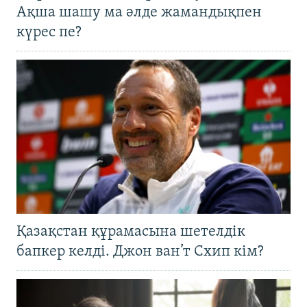
Ақша шашу ма әлде жамандықпен
күрес пе?
Қазақстан құрамасына шетелдік
бапкер келді. Джон ван’т Схип кім?