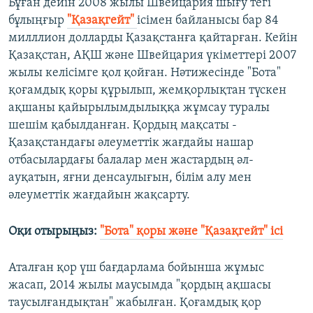
Бұған дейін 2008 жылы Швейцария шығу тегі
бұлыңғыр
"Қазақгейт"
ісімен байланысы бар 84
милллион долларды Қазақстанға қайтарған. Кейін
Қазақстан, АҚШ және Швейцария үкіметтері 2007
жылы келісімге қол қойған. Нәтижесінде "Бота"
қоғамдық қоры құрылып, жемқорлықтан түскен
ақшаны қайырылымдылыққа жұмсау туралы
шешім қабылданған. Қордың мақсаты -
Қазақстандағы әлеуметтік жағдайы нашар
отбасылардағы балалар мен жастардың әл-
ауқатын, яғни денсаулығын, білім алу мен
әлеуметтік жағдайын жақсарту.
Оқи отырыңыз:
"Бота" қоры және "Қазақгейт" ісі
Аталған қор үш бағдарлама бойынша жұмыс
жасап, 2014 жылы маусымда "қордың ақшасы
таусылғандықтан" жабылған. Қоғамдық қор