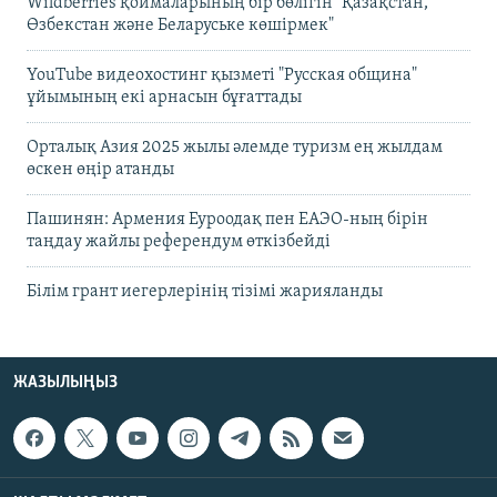
Wildberries қоймаларының бір бөлігін "Қазақстан,
Өзбекстан және Беларуське көшірмек"
YouTube видеохостинг қызметі "Русская община"
ұйымының екі арнасын бұғаттады
Орталық Азия 2025 жылы әлемде туризм ең жылдам
өскен өңір атанды
Пашинян: Армения Еуроодақ пен ЕАЭО-ның бірін
таңдау жайлы референдум өткізбейді
Білім грант иегерлерінің тізімі жарияланды
ЖАЗЫЛЫҢЫЗ