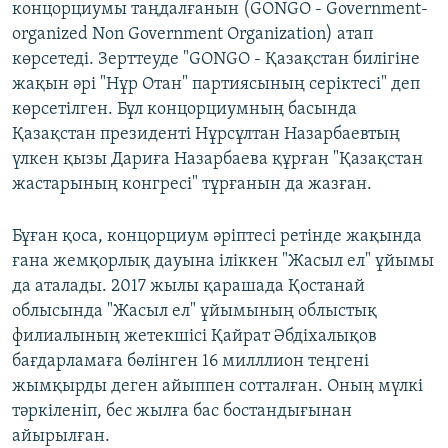
концорциумы таңдалғанын (GONGO - Government-
organized Non Government Organization) атап
көрсетеді. Зерттеуде "GONGO - Қазақстан билігіне
жақын әрі "Нұр Отан" партиясының серіктесі" деп
көрсетілген. Бұл концорциумның басында
Қазақстан президенті Нұрсұлтан Назарбаевтың
үлкен қызы Дариға Назарбаева құрған "Қазақстан
жастарының конгресі" тұрғанын да жазған.
Бұған қоса, концорциум әріптесі ретінде жақында
ғана жемқорлық дауына іліккен "Жасыл ел" ұйымы
да аталады. 2017 жылы қарашада Қостанай
облысында "Жасыл ел" ұйымының облыстық
филиалының жетекшісі Қайрат Әбдіхалықов
бағдарламаға бөлінген 16 милллион теңгені
жымқырды деген айыппен сотталған. Оның мүлкі
тәркіленіп, бес жылға бас бостандығынан
айырылған.