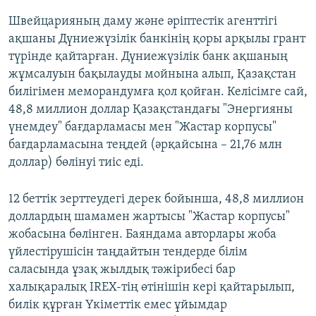
Швейцарияның даму және әріптестік агенттігі
ақшаны Дүниежүзілік банкінің қоры арқылы грант
түрінде қайтарған. Дүниежүзілік банк ақшаның
жұмсалуын бақылауды мойнына алып, Қазақстан
билігімен меморандумға қол қойған. Келісімге сай,
48,8 миллион доллар Қазақстандағы "Энергияны
үнемдеу" бағдарламасы мен "Жастар корпусы"
бағдарламасына теңдей (әрқайсына – 21,76 млн
доллар) бөлінуі тиіс еді.
12 беттік зерттеудегі дерек бойынша, 48,8 миллион
доллардың шамамен жартысы "Жастар корпусы"
жобасына бөлінген. Баяндама авторлары жоба
үйлестірушісін таңдайтын тендерде білім
саласында ұзақ жылдық тәжірибесі бар
халықаралық IREX-тің өтінішін кері қайтарылып,
билік құрған Үкіметтік емес ұйымдар