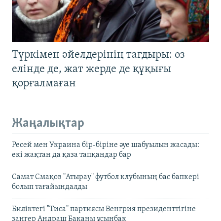
Түркімен әйелдерінің тағдыры: өз
елінде де, жат жерде де құқығы
қорғалмаған
Жаңалықтар
Ресей мен Украина бір-біріне әуе шабуылын жасады:
екі жақтан да қаза тапқандар бар
Самат Смақов "Атырау" футбол клубының бас бапкері
болып тағайындалды
Биліктегі "Тиса" партиясы Венгрия президенттігіне
заңгер Андраш Баканы ұсынбақ