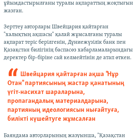
ұйымдастырылғаны туралы ақпараттың жоқтығын
жазған.
Зерттеу авторлары Швейцария қайтарған
"халықтың ақшасы" қалай жұмсалғаны туралы
ақпарат теріс берілгенін, Дүниежүзілік банк пен
Қазақстан билігінің баспасөз хабарламаларындағы
деректер бір-біріне сай келмейтінін де атап өткен.
Швейцария қайтарған ақша "Нұр
Отан" партиясының жастар қанатының
үгіт-насихат шараларына,
пропагандалық материалдарына,
партияның идеологиясын нығайтуға,
билікті күшейтуге жұмсалған
Баяндама авторларының жазуынша, "Қазақстан