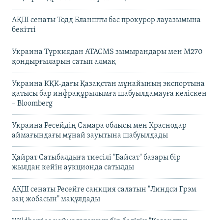
АҚШ сенаты Тодд Бланшты бас прокурор лауазымына
бекітті
Украина Түркиядан ATACMS зымырандары мен M270
қондырғыларын сатып алмақ
Украина КҚК-дағы Қазақстан мұнайының экспортына
қатысы бар инфрақұрылымға шабуылдамауға келіскен
– Bloomberg
Украина Ресейдің Самара облысы мен Краснодар
аймағындағы мұнай зауытына шабуылдады
Қайрат Сатыбалдыға тиесілі "Байсат" базары бір
жылдан кейін аукционда сатылды
АҚШ сенаты Ресейге санкция салатын "Линдси Грэм
заң жобасын" мақұлдады