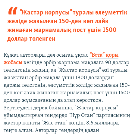
"Жастар корпусы" туралы әлеуметтік
желіде жазылған 150-ден көп лайк
жинаған жарнамалық пост үшін 1500
доллар төленген
Құжат авторлары дәл осыған ұқсас
“Бота” қоры
жобасы
кезінде әрбір жарнама мақалаға 90 доллар
төленгенін жазып, ал "Жастар корпусы" өзі туралы
жазылған әрбір мақала үшін 1800 доллардан
қаржы төлегенін, әлеуметтік желіде жазылған 150-
ден көп лайк жинаған жарнамалық пост үшін 1500
доллар жұмсалғанын да атап көрсеткен.
Зерттеудегі дерек бойынша, "Жастар корпусы"
ұйымдастырған тендерде "Нұр Отан" партиясының
жастар қанаты "Жас отан" жеңіп, 8,6 миллиард
теңге алған. Авторлар тендердің қалай