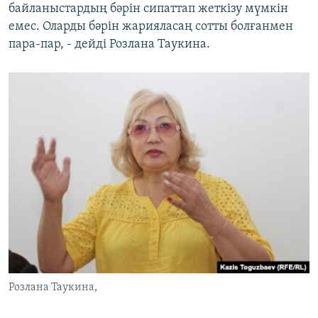
байланыстардың бәрін сипаттап жеткізу мүмкін
емес. Оларды бәрін жарияласаң сотты болғанмен
пара-пар, - дейді Розлана Таукина.
Розлана Таукина,