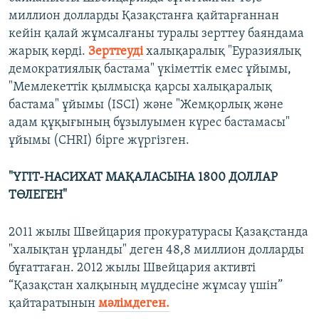
миллион долларды Қазақстанға қайтарғаннан
кейін қалай жұмсалғаны туралы зерттеу баяндама
жарық көрді.
Зерттеуді
халықаралық "Еуразиялық
демократиялық бастама" үкіметтік емес ұйымы,
"Мемлекеттік қылмысқа қарсы халықаралық
бастама" ұйымы (ISCI) және "Жемқорлық және
адам құқығының бұзылуымен күрес бастамасы"
ұйымы (CHRI) бірге жүргізген.
"ҮГІТ-НАСИХАТ МАҚАЛАСЫНА 1800 ДОЛЛАР
ТӨЛЕГЕН"
2011 жылы Швейцария прокуратурасы Қазақстанда
"халықтан ұрланды" деген 48,8 миллион долларды
бұғаттаған. 2012 жылы Швейцария активті
“Қазақстан халқының мүддесіне жұмсау үшін”
қайтаратынын
мәлімдеген.