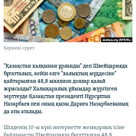
ЖАЗЫЛЫҢЫЗ
Басқа тілдерде
Көрнекі сурет.
"Қазақстан халқынан ұрланды" деп Швейцарияда
бұғатталып, кейін елге "халықтың мүддесіне"
қайтарылған 48,8 миллион доллар қалай
жұмсалды? Халықаралық ұйымдар жүргізген
зерттеуде Қазақстан президенті Нұрсұлтан
Назарбаев пен оның қызы Дариға Назарбаеваның
да аты аталады.
Шілденің 10-ы күні интернетте жемқорлық ісіне
байланысты Швейцарияда бұғатталған 48,8