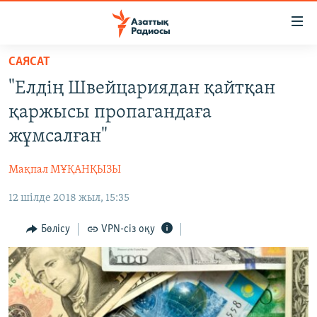
Accessibility
links
Skip
САЯСАТ
to
ЖАҢАЛЫҚТАР
"Елдің Швейцариядан қайтқан
main
САЯСАТ
content
қаржысы пропагандаға
AZATTYQTV
Skip
жұмсалған"
to
ҚАҢТАР ОҚИҒАСЫ
main
Мақпал МҰҚАНҚЫЗЫ
АДАМ ҚҰҚЫҚТАРЫ
Navigation
Skip
12 шілде 2018 жыл, 15:35
ӘЛЕУМЕТ
to
ӘЛЕМ
Бөлісу
VPN-сіз оқу
Search
АРНАЙЫ ЖОБАЛАР
Русский