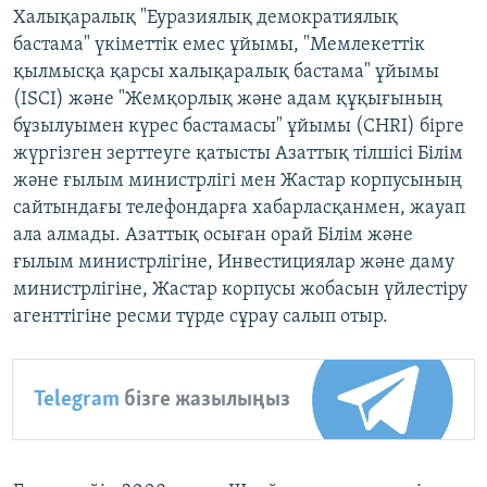
Халықаралық "Еуразиялық демократиялық
бастама" үкіметтік емес ұйымы, "Мемлекеттік
қылмысқа қарсы халықаралық бастама" ұйымы
(ISCI) және "Жемқорлық және адам құқығының
бұзылуымен күрес бастамасы" ұйымы (CHRI) бірге
жүргізген зерттеуге қатысты Азаттық тілшісі Білім
және ғылым министрлігі мен Жастар корпусының
сайтындағы телефондарға хабарласқанмен, жауап
ала алмады. Азаттық осыған орай Білім және
ғылым министрлігіне, Инвестициялар және даму
министрлігіне, Жастар корпусы жобасын үйлестіру
агенттігіне ресми түрде сұрау салып отыр.
Telegram
бізге жазылыңыз