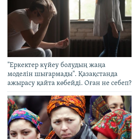
"Еркектер күйеу болудың жаңа
моделін шығармады". Қазақстанда
ажырасу қайта көбейді. Оған не себеп?