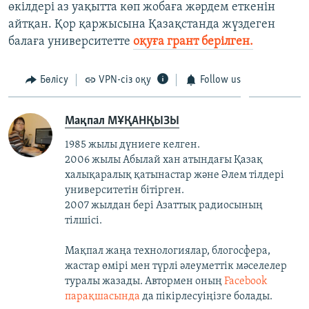
өкілдері аз уақытта көп жобаға жәрдем еткенін
айтқан. Қор қаржысына Қазақстанда жүздеген
балаға университетте
оқуға грант берілген.
Бөлісу
VPN-сіз оқу
Follow us
Мақпал МҰҚАНҚЫЗЫ
1985 жылы дүниеге келген.
2006 жылы Абылай хан атындағы Қазақ
халықаралық қатынастар және Әлем тілдері
университетін бітірген.
2007 жылдан бері Азаттық радиосының
тілшісі.
Мақпал жаңа технологиялар, блогосфера,
жастар өмірі мен түрлі әлеуметтік мәселелер
туралы жазады. Автормен оның
Facebook
парақшасында
да пікірлесуіңізге болады.