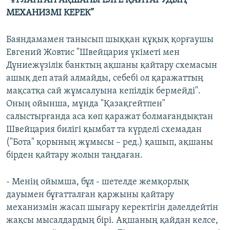
“ҰРЛАНҒАН АҚШАНЫ ЕЛГЕ ҚАЙТАРУДЫҢ
МЕХАНИЗМІ КЕРЕК”
Баяндамамен танысып шыққан құқық қорғаушы
Евгений Жовтис "Швейцария үкіметі мен
Дүниежүзілік банктың ақшаны қайтару схемасын
ашық деп атай алмайды, себебі ол қаражаттың
мақсатқа сай жұмсалуына кепілдік бермейді".
Оның ойынша, мұнда "Қазақгейтпен"
салыстырғанда аса көп қаражат болмағандықтан
Швейцария билігі қымбат та күрделі схемадан
("Бота" қорының жұмысы – ред.) қашып, ақшаны
бірден қайтару жолын таңдаған.
- Менің ойымша, бұл - шетелде жемқорлық
дауымен бұғатталған қаржыны қайтару
механизмін жасап шығару керектігін дәлелдейтін
жақсы мысалдардың бірі. Ақшаның қайдан келсе,