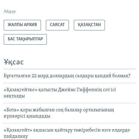
Айдар
ЖАЛПЫ АРХИВ
САЯСАТ
ҚАЗАҚСТАН
БАС ТАҚЫРЫПТАР
Ұқсас
Бұғатталған 22 млрд доллардың салдары қандай болмақ?
«Қазақгейтке» қатысты Джеймс Гиффеннің сот ісі
аяқталды
«Бота» қоры жабылған соң балалар орталығының
күнкөрісі қиындады
«Қазақгейт» ақшасын қайтару тәжірибесін өзге елдерде
пайдалану