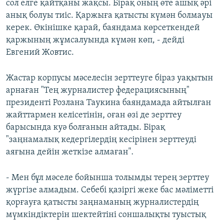
сол елге қайтқаны жақсы. Бірақ оның өте ашық әрі
анық болуы тиіс. Қаржыға қатысты күмән болмауы
керек. Өкінішке қарай, баяндама көрсеткендей
қаржының жұмсалуында күмән көп, - дейді
Евгений Жовтис.
Жастар корпусы мәселесін зерттеуге біраз уақытын
арнаған "Тең журналистер федерациясының"
президенті Розлана Таукина баяндамада айтылған
жайттармен келісетінін, оған өзі де зерттеу
барысында куә болғанын айтады. Бірақ
"заңнамалық кедергілердің кесірінен зерттеуді
аяғына дейін жеткізе алмаған".
- Мен бұл мәселе бойынша толымды терең зерттеу
жүргізе алмадым. Себебі қазіргі жеке бас мәліметті
қорғауға қатысты заңнаманың журналистердің
мүмкіндіктерін шектейтіні соншалықты туыстық