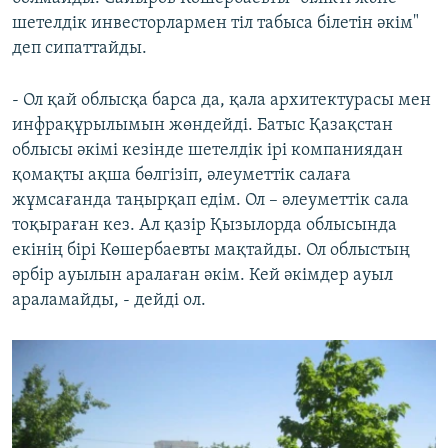
шетелдік инвесторлармен тіл табыса білетін әкім"
деп сипаттайды.
- Ол қай облысқа барса да, қала архитектурасы мен
инфрақұрылымын жөндейді. Батыс Қазақстан
облысы әкімі кезінде шетелдік ірі компаниядан
қомақты ақша бөлгізіп, әлеуметтік салаға
жұмсағанда таңырқап едім. Ол – әлеуметтік сала
тоқыраған кез. Ал қазір Қызылорда облысында
екінің бірі Көшербаевты мақтайды. Ол облыстың
әрбір ауылын аралаған әкім. Кей әкімдер ауыл
араламайды, - дейді ол.