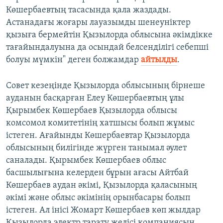
Көшербаевтың тасасында қала жаздады.
Астанадағы жоғары лауазымды шенеуніктер
қызыға бермейтін Қызылорда облысына әкімдікке
тағайындалуына да осындай белсенділігі себепші
болуы мүмкін" деген болжамдар
айтылды
.
Совет кезеңінде Қызылорда облысының бірнеше
ауданын басқарған Елеу Көшербаевтың ұлы
Қырымбек Көшербаев Қызылорда облысы
комсомол комитетінің хатшысы болып жұмыс
істеген. Ағайынды Көшербаевтар Қызылорда
облысының билігінде жүрген танымал әулет
саналады. Қырымбек Көшербаев облыс
басшылығына келерден бұрын ағасы Айтбай
Көшербаев аудан әкімі, Қызылорда қаласының
әкімі және облыс әкімінің орынбасары болып
істеген. Ал інісі Жомарт Көшербаев көп жылдар
Қызылорда электр тарату желісі компаниясын