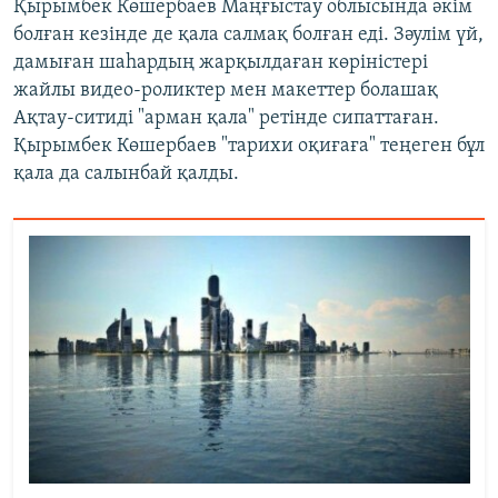
Қырымбек Көшербаев Маңғыстау облысында әкім
болған кезінде де қала салмақ болған еді. Зәулім үй,
дамыған шаһардың жарқылдаған көріністері
жайлы видео-роликтер мен макеттер болашақ
Ақтау-ситиді "арман қала" ретінде сипаттаған.
Қырымбек Көшербаев "тарихи оқиғаға" теңеген бұл
қала да салынбай қалды.