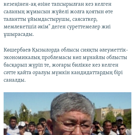
кезеңінен-ақ өзіне тапсырылған кез келген
саланың жұмысын жүйелі жолға қоятын өте
талантты ұйымдастырушы, саясаткер,
мемлекетшіл әкім" деген суреттемелер жиі
ұшырасады.
Көшербаев Қызылорда облысы сияқты әлеуметтік-
экономикалық проблемасы көп мұнайлы облысты
басқарып жүріп те, жоғары билікке кез келген
сәтте қайта оралуы мүмкін кандидаттардың бірі
саналды.