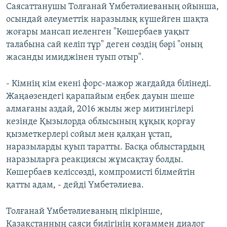
Саясаттанушы Толғанай Үмбетәлиеваның ойынша,
осындай әлеуметтік наразылық күшейген шақта
жоғары мансап иеленген "Көшербаев уақыт
талабына сай келіп тұр" деген сөздің бәрі "оның
жасанды имиджінен туып отыр".
- Кімнің кім екені форс-мажор жағдайда білінеді.
Жаңаөзендегі қарапайым еңбек дауын шеше
алмағаны аздай, 2016 жылы жер митингілері
кезінде Қызылорда облысының құқық қорғау
қызметкерлері сойыл мен қалқан ұстап,
наразыларды қуып таратты. Басқа облыстардың
наразыларға реакциясы жұмсақтау болды.
Көшербаев келіссөзді, компромисті білмейтін
қатты адам, - дейді Үмбетәлиева.
Толғанай Үмбетәлиеваның пікірінше,
Қазақстанның саяси билігінің қоғаммен диалог