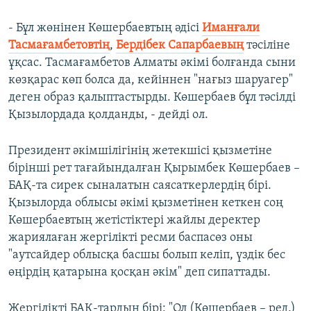
- Бұл жөнінен Көшербаевтың әдісі
Иманғали
Тасмағамбетовтің
,
Бердібек Сапарбаевың
тәсіліне
ұқсас. Тасмағамбетов Алматы әкімі болғанда сыни
көзқарас көп болса да, кейіннен "нағыз шаруагер"
деген образ қалыптастырды. Көшербаев бұл тәсілді
Қызылордада қолданды, - дейді ол.
Президент әкімшілігінің жетекшісі қызметіне
бірінші рет тағайындалған Қырымбек Көшербаев –
БАҚ-та сирек сыналатын саясаткерлердің бірі.
Қызылорда облысы әкімі қызметінен кеткен соң
Көшербаевтың жетістіктері жайлы деректер
жариялаған жергілікті ресми баспасөз оны
"аутсайдер облысқа басшы болып келіп, үздік бес
өңірдің қатарына қосқан әкім" деп сипаттады.
Жергілікті БАҚ-тардың бірі: "Ол (Көшербаев – ред.)