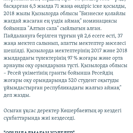
басқарған 6,5 жылда 71 жаңа өндіріс іске қосылды,
2018 жылы Қызылорда облысы "Бизнеске қолайлы
жағдай жасаған ең үздік аймақ" номинациясы
бойынша "Алтын сапа" сыйлығын алған.
Пайдалануға берілген тұрғын үй 2,6 есеге өсті, 37
жаңа мектеп салынып, апатты мектептер мәселесі
шешілді. Қызылорда мектептерінің 2017 және 2018
жылдардағы түлектерінің 97 % жоғары және орта
арнаулы оқу орындарына түсті. Қызылорда облысы
– Ресей үкіметінің гранты бойынша Ресейдің
жоғары оқу орындарында 520 студент оқытуды
ұйымдастырған республикадағы жалғыз аймақ"
деп жазды.
Осыған ұқсас деректер Көшербаевтың әр кездегі
сұхбаттарында жиі кездеседі.