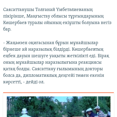
Саясаттанушы Толғанай Үмбетәлиеваның
пікірінше, Маңғыстау облысы тұрғындарының
Көшербаев туралы ойының екіұшты болуына негіз
бар.
- Жаңаөзен оқиғасынан бұрын мұнайшылар
бірнеше ай наразылық білдірді. Көшербаевтың
еңбек дауын шешуге уақыты жеткілікті еді. Бірақ
оның мұнайшылар наразылығына реакциясы
қатаң болды. Саясаттану ғылымының докторы
болса да, дипломатиялық деңгейі төмен екенін
көрсетті, - дейді ол.