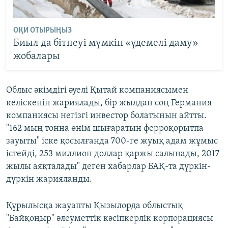
ОҚИ ОТЫРЫҢЫЗ
Биыл да бітпеуі мүмкін «үдемелі даму»
жобалары
Облыс әкімдігі әуелі Қытай компаниясымен
келіскенін жариялады, бір жылдан соң Германия
компаниясы негізгі инвестор болатынын айтты.
"162 мың тонна өнім шығаратын ферроқорытпа
зауыты" іске қосылғанда 700-ге жуық адам жұмыс
істейді, 253 миллион доллар қаржы салынады, 2017
жылы аяқталады" деген хабарлар БАҚ-та дүркін-
дүркін жарияланды.
Құрылысқа жауапты Қызылорда облыстық
"Байқоңыр" әлеуметтік кәсіпкерлік корпорациясы