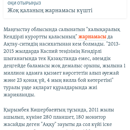
ОҚИ ОТЫРЫҢЫЗ
Жоқ қаланың жарнамасы күшті
Маңғыстау облысында салынатын "халықаралық
Кендірлі курортты қаласының"
жарнамасы
да
Ақтау-ситидің насихатынан кем болмады. "2013-
2015 жылдарда Каспий теңізінің Кендірлі
шығанағында тек Қазақстанда емес, әлемдік
деңгейде баламасы жоқ демалыс орыны, жылына 1
миллион адамға қызмет көрсететін алып әуежай
және 23 қонақ үй, 4 мың вилла бой көтеретіні"
туралы уәде ақпарат құралдарында жиі
жарияланды.
Қырымбек Көшербаевтың тұсында, 2011 жылы
ашылып, күніне 280 планшет, 180 монитор
жасайды деген "Аққу" зауыты да сол күйі іске