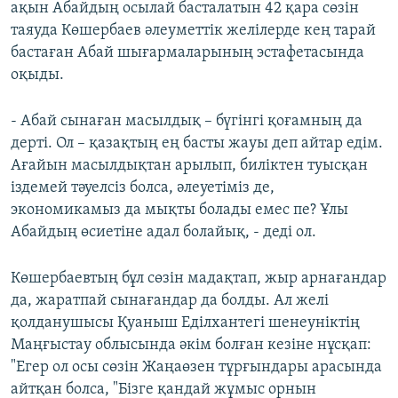
ақын Абайдың осылай басталатын 42 қара сөзін
таяуда Көшербаев әлеуметтік желілерде кең тарай
бастаған Абай шығармаларының эстафетасында
оқыды.
- Абай сынаған масылдық – бүгінгі қоғамның да
дерті. Ол – қазақтың ең басты жауы деп айтар едім.
Ағайын масылдықтан арылып, биліктен туысқан
іздемей тәуелсіз болса, әлеуетіміз де,
экономикамыз да мықты болады емес пе? Ұлы
Абайдың өсиетіне адал болайық, - деді ол.
Көшербаевтың бұл сөзін мадақтап, жыр арнағандар
да, жаратпай сынағандар да болды. Ал желі
қолданушысы Қуаныш Еділхантегі шенеуніктің
Маңғыстау облысында әкім болған кезіне нұсқап:
"Егер ол осы сөзін Жаңаөзен тұрғындары арасында
айтқан болса, "Бізге қандай жұмыс орнын