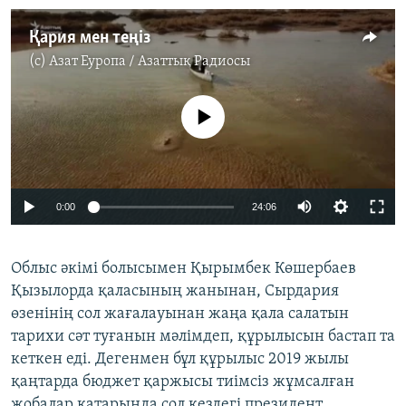
Қария мен теңіз
(c)
Азат Еуропа / Азаттық Радиосы
No media source currently available
0:00
24:06
Облыс әкімі болысымен Қырымбек Көшербаев
Қызылорда қаласының жанынан, Сырдария
өзенінің сол жағалауынан жаңа қала салатын
тарихи сәт туғанын мәлімдеп, құрылысын бастап та
кеткен еді. Дегенмен бұл құрылыс 2019 жылы
қаңтарда бюджет қаржысы тиімсіз жұмсалған
жобалар қатарында сол кездегі президент