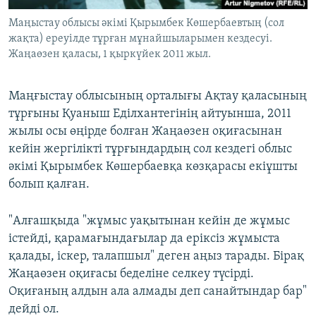
Маңыстау облысы әкімі Қырымбек Көшербаевтың (сол
жақта) ереуілде тұрған мұнайшыларымен кездесуі.
Жаңаөзен қаласы, 1 қыркүйек 2011 жыл.
Маңғыстау облысының орталығы Ақтау қаласының
тұрғыны Қуаныш Еділхантегінің айтуынша, 2011
жылы осы өңірде болған Жаңаөзен оқиғасынан
кейін жергілікті тұрғындардың сол кездегі облыс
әкімі Қырымбек Көшербаевқа көзқарасы екіұшты
болып қалған.
"Алғашқыда "жұмыс уақытынан кейін де жұмыс
істейді, қарамағындағылар да еріксіз жұмыста
қалады, іскер, талапшыл" деген аңыз тарады. Бірақ
Жаңаөзен оқиғасы беделіне селкеу түсірді.
Оқиғаның алдын ала алмады деп санайтындар бар"
дейді ол.