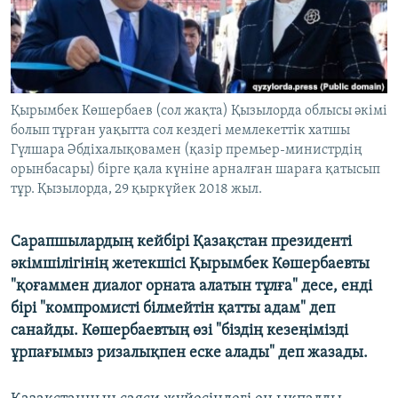
ЖАЗЫЛЫҢЫЗ
Басқа тілдерде
Қырымбек Көшербаев (сол жақта) Қызылорда облысы әкімі
болып тұрған уақытта сол кездегі мемлекеттік хатшы
Гүлшара Әбдіхалықовамен (қазір премьер-министрдің
орынбасары) бірге қала күніне арналған шараға қатысып
тұр. Қызылорда, 29 қыркүйек 2018 жыл.
Сарапшылардың кейбірі Қазақстан президенті
әкімшілігінің жетекшісі Қырымбек Көшербаевты
"қоғаммен диалог орната алатын тұлға" десе, енді
бірі "компромисті білмейтін қатты адам" деп
санайды. Көшербаевтың өзі "біздің кезеңімізді
ұрпағымыз ризалықпен еске алады" деп жазады.