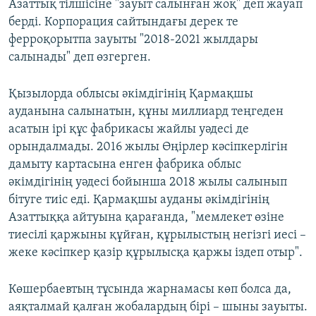
Азаттық тілшісіне "зауыт салынған жоқ" деп жауап
берді. Корпорация сайтындағы дерек те
ферроқорытпа зауыты "2018-2021 жылдары
салынады" деп өзгерген.
Қызылорда облысы әкімдігінің Қармақшы
ауданына салынатын, құны миллиард теңгеден
асатын ірі құс фабрикасы жайлы уәдесі де
орындалмады. 2016 жылы Өңірлер кәсіпкерлігін
дамыту картасына енген фабрика облыс
әкімдігінің уәдесі бойынша 2018 жылы салынып
бітуге тиіс еді. Қармақшы ауданы әкімдігінің
Азаттыққа айтуына қарағанда, "мемлекет өзіне
тиесілі қаржыны құйған, құрылыстың негізгі иесі –
жеке кәсіпкер қазір құрылысқа қаржы іздеп отыр".
Көшербаевтың тұсында жарнамасы көп болса да,
аяқталмай қалған жобалардың бірі – шыны зауыты.