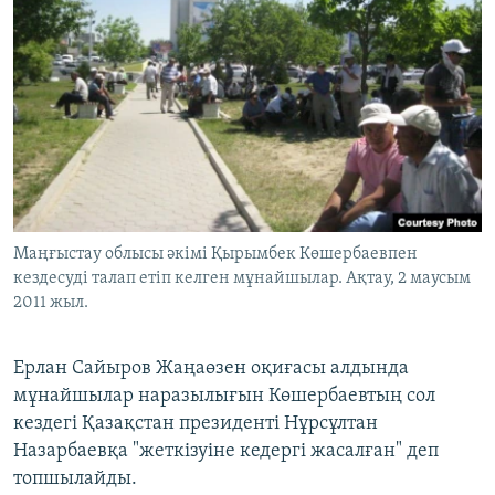
Маңғыстау облысы әкімі Қырымбек Көшербаевпен
кездесуді талап етіп келген мұнайшылар. Ақтау, 2 маусым
2011 жыл.
Ерлан Сайыров Жаңаөзен оқиғасы алдында
мұнайшылар наразылығын Көшербаевтың сол
кездегі Қазақстан президенті Нұрсұлтан
Назарбаевқа "жеткізуіне кедергі жасалған" деп
топшылайды.