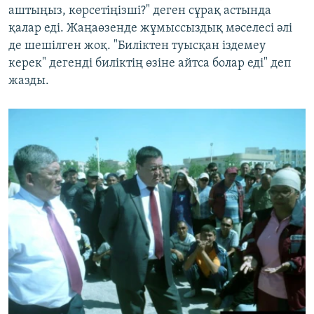
аштыңыз, көрсетіңізші?" деген сұрақ астында
қалар еді. Жаңаөзенде жұмыссыздық мәселесі әлі
де шешілген жоқ. "Биліктен туысқан іздемеу
керек" дегенді биліктің өзіне айтса болар еді" деп
жазды.