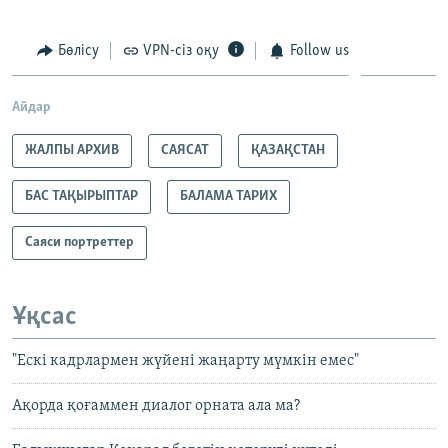
Бөлісу
VPN-сіз оқу
Follow us
Айдар
ЖАЛПЫ АРХИВ
САЯСАТ
ҚАЗАҚСТАН
БАС ТАҚЫРЫПТАР
БАЛАМА ТАРИХ
Саяси портреттер
Ұқсас
"Ескі кадрлармен жүйені жаңарту мүмкін емес"
Ақорда қоғаммен диалог орната ала ма?