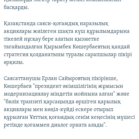
басқарды.
Қазақстанда саяси-қоғамдық наразылық
акциялары жиілеген шақта күш құрылымдарына
тікелей нұсқау бере алатын қызметке
тағайындалған Қырымбек Көшербаевтың қандай
стратегия қолданатыны туралы сарапшылар пікірі
әрқилы.
Саясаттанушы Ерлан Сайыровтың пікірінше,
Көшербаев "президент әкімшілігінің жұмысын
модернизациялау міндетін мойнына алған" және
"билік транзиті қарсаңында өршіген қарылық
акциялары мен көңіл-күйді ескере отырып
құрылған Ұлттық қоғамдық сенім кеңесінің мүшесі
ретінде қоғаммен диалог орната алады".