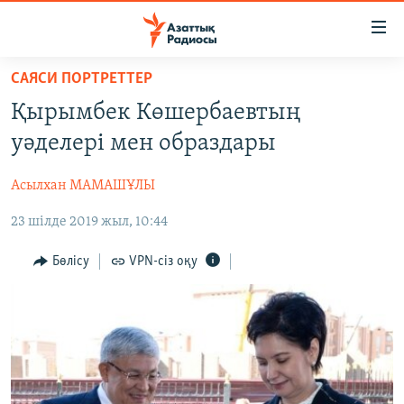
Accessibility
links
Skip
САЯСИ ПОРТРЕТТЕР
to
ЖАҢАЛЫҚТАР
Қырымбек Көшербаевтың
main
САЯСАТ
content
уәделері мен образдары
AZATTYQTV
Skip
to
Асылхан МАМАШҰЛЫ
ҚАҢТАР ОҚИҒАСЫ
main
23 шілде 2019 жыл, 10:44
АДАМ ҚҰҚЫҚТАРЫ
Navigation
Skip
ӘЛЕУМЕТ
Бөлісу
VPN-сіз оқу
to
ӘЛЕМ
Search
АРНАЙЫ ЖОБАЛАР
Русский