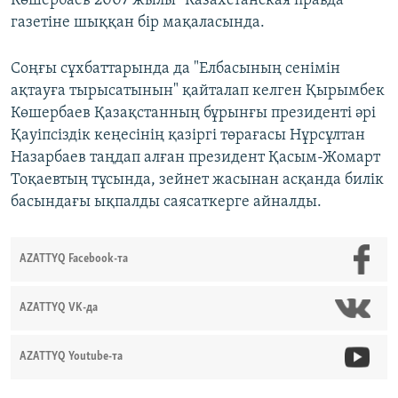
Көшербаев 2007 жылы "Казахстанская правда"
газетіне шыққан бір мақаласында.
Соңғы сұхбаттарында да "Елбасының сенімін
ақтауға тырысатынын" қайталап келген Қырымбек
Көшербаев Қазақстанның бұрынғы президенті әрі
Қауіпсіздік кеңесінің қазіргі төрағасы Нұрсұлтан
Назарбаев таңдап алған президент Қасым-Жомарт
Тоқаевтың тұсында, зейнет жасынан асқанда билік
басындағы ықпалды саясаткерге айналды.
AZATTYQ Facebook-та
AZATTYQ VK-да
AZATTYQ Youtube-та