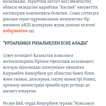
қосылмады. Зауыттың негізгі иесі Маңғыстау
облысы әкімдігіне қарайтын "Каспий" әлеуметтік
кәсіпкерлік компаниясы болатын. Соңы соттасуға
ұласқан зауыт құрылысынан мемлекетке бір
миллион АҚШ долларына жуық шығын келгені
хабарланған
еді.
"ҰРПАҒЫМЫЗ РИЗАЛЫҚПЕН ЕСКЕ АЛАДЫ"
Совет кезіндегі Қазақстан комсомол
жетекшілерінің бірінен тәуелсіздік кезеңіндегі
жоғары лауазымды шенеунікке айналған
Қырымбек Көшербаев үш облыстан бөлек білім
және ғылым, денсаулық сақтау министрі болып,
премьер-министрдің орынбасары ретінде де
қызмет атқарған.
Ресми БАҚ-тарда Көшербаев туралы "Комсомол