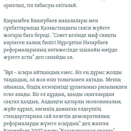
орнатып, тіл табысуы екіталай.
Қырымбек Көшербаев мақалалары мен
сұхбаттарында Қазақстандағы саяси жүйеге
жоғары баға береді. "Совет кезінде миф сияқты
көрінген халық билігі Нұрсұлтан Назарбаев
реформаларының нәтижесінде шынайы өмірде
жүзеге асты" деп санайды ол.
"Бұл – асыра айтқандық емес. Біз ең дұрыс жолды
таңдадық, ол жол өзін толығымен ақтады. Менің
ойымша, біздің кезеңімізді ұрпағымыз ризалықпен
еске алады. Біз ел құрдық, қанды оқиғалардан
сақтап қалдық. Алдыңғы қатарлы экономикалық
жүйе құрып, әлемнің дамыған елдерінің
стандарттарына сай келетін демократиялық
реформаларды жүзеге асырдық" деп жазған