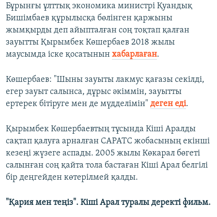
Бұрынғы ұлттық экономика министрі Қуандық
Бишімбаев құрылысқа бөлінген қаржыны
жымқырды деп айыпталған соң тоқтап қалған
зауытты Қырымбек Көшербаев 2018 жылы
маусымда іске қосатынын
хабарлаған
.
Көшербаев: "Шыны зауыты лакмус қағазы секілді,
егер зауыт салынса, дұрыс әкіммін, зауытты
ертерек бітіруге мен де мүдделімін"
деген еді
.
Қырымбек Көшербаевтың тұсында Кіші Аралды
сақтап қалуға арналған САРАТС жобасының екінші
кезеңі жүзеге аспады. 2005 жылы Көкарал бөгеті
салынған соң қайта тола бастаған Кіші Арал белгілі
бір деңгейден көтерілмей қалды.
"Қария мен теңіз". Кіші Арал туралы деректі фильм.