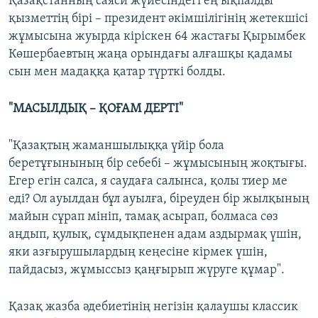
Қазақстанның саяси жүйесіндегі ең ықпалды
қызметтің бірі – президент әкімшілігінің жетекшісі
жұмысына жуырда кіріскен 64 жастағы Қырымбек
Көшербаевтың жаңа орындағы алғашқы қадамы
сын мен мадаққа қатар түрткі болды.
"МАСЫЛДЫҚ – ҚОҒАМ ДЕРТІ"
"Қазақтың жаманшылыққа үйір бола
беретұғынының бір себебі – жұмысының жоқтығы.
Егер егін салса, я саудаға салынса, қолы тиер ме
еді? Ол ауылдан бұл ауылға, біреуден бір жылқының
майын сұрап мініп, тамақ асырап, болмаса сөз
аңдып, қулық, сұмдықпенен адам аздырмақ үшін,
яки азғырушылардың кеңесіне кірмек үшін,
пайдасыз, жұмыссыз қаңғырып жүруге құмар".
Қазақ жазба әдебиетінің негізін қалаушы классик