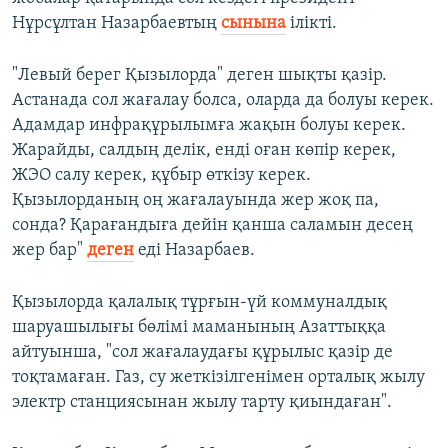
Нұрсұлтан Назарбаевтың
сынына
ілікті.
"Левый берег Қызылорда" деген шықты қазір.
Астанада сол жағалау болса, оларда да болуы керек.
Адамдар инфрақұрылымға жақын болуы керек.
Жарайды, салдың делік, енді оған көпір керек,
ЖЭО салу керек, құбыр өткізу керек.
Қызылорданың оң жағалауында жер жоқ па,
сонда? Қарағандыға дейін қанша саламын десең
жер бар"
деген
еді Назарбаев.
Қызылорда қалалық тұрғын-үй коммуналдық
шаруашылығы бөлімі маманының Азаттыққа
айтуынша, "сол жағалаудағы құрылыс қазір де
тоқтамаған. Газ, су жеткізілгенімен орталық жылу
электр станциясынан жылу тарту қиындаған".