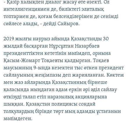
- Қазір халықпен диалог жасау өте өзекті. Ол
интеллигенциямен де, биліктегі элиталық
топтармен де, қоғам белсенділерімен де сенімді
сөйлесе алады, - дейді Сайыров.
2019 жылғы наурыз айында Қазақстанды 30
жылдай басқарған Нұрсұлтан Назарбаев
президенттіктен кететінін мәлімдеп, орнына
Қасым-Жомарт Тоқаевты қалдырған. Тоқаев
маусымның 9-ында кезектен тыс өткен президент
сайлауының жеңімпазы деп жарияланған. Көктем
мен жаз айларында Қазақстанның бірнеше
қаласында мыңдаған адам еркін әрі әділ сайлау
өткізуді талап етіп наразылық акцияларына
шыққан. Қазақстан полициясы сондай
толқулардың бірінде төрт мың адамды ұстағанын
мәлімдеген.