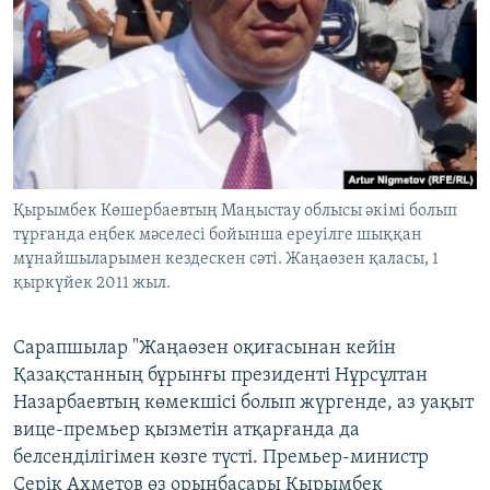
Қырымбек Көшербаевтың Маңыстау облысы әкімі болып
тұрғанда еңбек мәселесі бойынша ереуілге шыққан
мұнайшыларымен кездескен сәті. Жаңаөзен қаласы, 1
қыркүйек 2011 жыл.
Сарапшылар "Жаңаөзен оқиғасынан кейін
Қазақстанның бұрынғы президенті Нұрсұлтан
Назарбаевтың көмекшісі болып жүргенде, аз уақыт
вице-премьер қызметін атқарғанда да
белсенділігімен көзге түсті. Премьер-министр
Серік Ахметов өз орынбасары Қырымбек