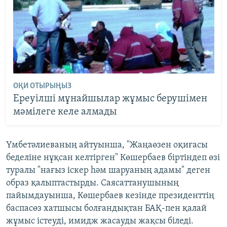
ОҚИ ОТЫРЫҢЫЗ
Ереуілші мұнайшылар жұмыс берушімен
мәмілеге келе алмады
Үмбетәлиеваның айтуынша, "Жаңаөзен оқиғасы
беделіне нұқсан келтірген" Көшербаев біртіндеп өзі
туралы "нағыз іскер һәм шаруаның адамы" деген
образ қалыптастырды. Саясаттанушының
пайымдауынша, Көшербаев кезінде президенттің
баспасөз хатшысы болғандықтан БАҚ-пен қалай
жұмыс істеуді, имидж жасауды жақсы біледі.