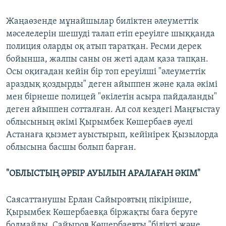
Жаңаөзенде мұнайшылар биліктен әлеуметтік
мәселелерін шешуді талап етіп ереуілге шыққанда
полиция оларды оқ атып таратқан. Ресми дерек
бойынша, жалпы саны он жеті адам қаза тапқан.
Осы оқиғадан кейін бір топ ереуілші "әлеуметтік
араздық қоздырды" деген айыппен және қала әкімі
мен бірнеше полицей "өкілетін асыра пайдаланды"
деген айыппен сотталған. Ал сол кездегі Маңғыстау
облысының әкімі Қырымбек Көшербаев әуелі
Астанаға қызмет ауыстырып, кейінірек Қызылорда
облысына басшы болып барған.
"ОБЛЫСТЫҢ ӘРБІР АУЫЛЫН АРАЛАҒАН ӘКІМ"
Саясаттанушы Ерлан Сайыровтың пікірінше,
Қырымбек Көшербаевқа біржақты баға беруге
болмайды. Сайыров Көшербаевты "білікті және