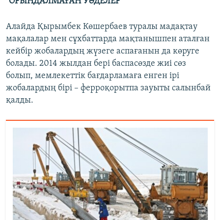
"ОРЫНДАЛМАҒАН УӘДЕЛЕР"
Алайда Қырымбек Көшербаев туралы мадақтау
мақалалар мен сұхбаттарда мақтанышпен аталған
кейбір жобалардың жүзеге аспағанын да көруге
болады. 2014 жылдан бері баспасөзде жиі сөз
болып, мемлекеттік бағдарламаға енген ірі
жобалардың бірі – ферроқорытпа зауыты салынбай
қалды.