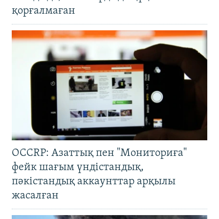
қорғалмаған
OCCRP: Азаттық пен "Мониториға"
фейк шағым үндістандық,
пәкістандық аккаунттар арқылы
жасалған