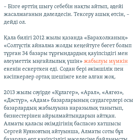
– Бізге өрттің шығу себебін нақты айтып, әдейі
жасалмағанын дәлелдесін. Тексеру ашық өтсін, –
дейді ол.
Қала билігі 2012 жылы қазанда «Барахолканың»
«Солтүстік айналма жолды кеңейтуге бөгет болып
тұрған 34 базары тұрғындардың қауіпсіздігі мен
әлеуметтік ыңғайлылық үшін»
жабылуы мүмкін
екенін ескерткен еді. Содан бері әкімшілік пен
кәсіпкерлер ортақ шешімге келе алған жоқ.
2013 жылы сәуірде «Құлагер», «Арал», «Аягөз»,
«Дәстүр», «Адам» базарларының саудагерлері осы
базарлардың жабылуына наразылық танытып,
бизнестерінен айрылмайтындарын айтқан.
Алматы қаласы әкімдігінің баспасөз хатшысы
Сергей Куяновтың айтуынша, Алматы соты бұл
базарлар өрт қауіпсіздігі мәселесіне байланысты