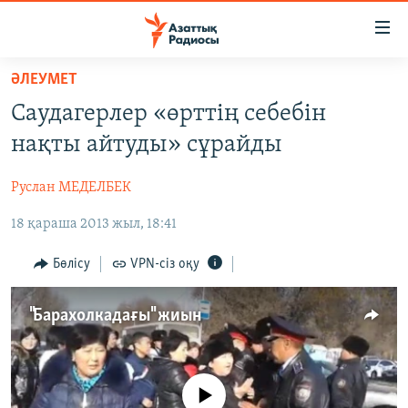
Accessibility
links
Skip
ӘЛЕУМЕТ
to
ЖАҢАЛЫҚТАР
Саудагерлер «өрттің себебін
main
САЯСАТ
content
нақты айтуды» сұрайды
AZATTYQTV
Skip
to
Руслан МЕДЕЛБЕК
ҚАҢТАР ОҚИҒАСЫ
main
18 қараша 2013 жыл, 18:41
АДАМ ҚҰҚЫҚТАРЫ
Navigation
Skip
ӘЛЕУМЕТ
Бөлісу
VPN-сіз оқу
to
ӘЛЕМ
Search
"Барахолкадағы" жиын
АРНАЙЫ ЖОБАЛАР
Русский
No media source currently available