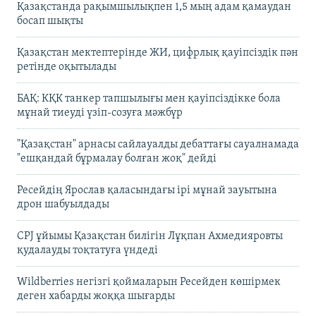
Қазақстанда рақымшылықпен 1,5 мың адам қамаудан
босап шықты
Қазақстан мектептерінде ЖИ, цифрлық қауіпсіздік пән
ретінде оқытылады
БАҚ: КҚК танкер тапшылығы мен қауіпсіздікке бола
мұнай тиеуді үзіп-созуға мәжбүр
"Қазақстан" арнасы сайлауалды дебаттағы сауалнамада
"ешқандай бұрмалау болған жоқ" дейді
Ресейдің Ярослав қаласындағы ірі мұнай зауытына
дрон шабуылдады
CPJ ұйымы Қазақстан билігін Лұқпан Ахмедияровты
қудалауды тоқтатуға үндеді
Wildberries негізгі қоймаларын Ресейден көшірмек
деген хабарды жоққа шығарды