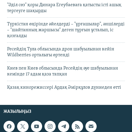
"Әділ сөз" қоры Динара Егеубаеваға қатысты істі ашық
тергеуге шақырды
Түркістан өңірінде әйелдерді – "ұрғашылар", әншілерді
– "шайтанның жаршысы" деген тұрғын ұсталып, іс
қозғалды
Ресейдің Тула облысында дрон шабуылынан кейін
Wildberries орталығы өртенді
Киев пен Киев облысында Ресейдің әуе шабуылынан
кемінде 17 адам қаза тапқан
Қазақ кинорежиссері Ардақ Әмірқұлов дүниеден өтті
ЖАЗЫЛЫҢЫЗ