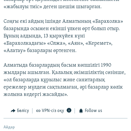
«жабылуы тиіс» деген шешім шығарған.
Соңғы екі айдың ішінде Алматының «Барахолка»
базарында осымен екінші үлкен өрт болып отыр.
Бұның алдында, 13 қыркүйек күні
«Барахолкадағы» «Олжа», «Аян», «Керемет»,
«Алатау» базарлары өртенген.
Алматыда базарлардың басым көпшілігі 1990
жылдары ашылған. Қалалық әкімшіліктің сөзінше,
«ол базарларда құрылыс және санитарлық
ережелер мүлдем сақталмаған, әрі базарлар көлік
жолына кедергі жасайды».
Бөлісу
VPN-сіз оқу
Follow us
Айдар