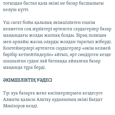
тоғыздан бастап қала әкімі не базар басшылығы
келуін күтті.
Үш сағат бойы қалалық әкімшіліктен ешкім
келмеген соң мүліктері өртенген саудагерлер базар
маңындағы жолды жаппақ болды. Бірақ полиция
мен арнайы жасақ оларды жолдан таратып жіберді.
Контейнерлері өртенген саудагерлер «әкім келмей
бәрібір кетпейтіндерін» айтып, өрт сөндірген кезде
шашылған судан лай батпаққа айналған базар
маңында тұра берді.
ӘКІМШІЛІКТІҢ УӘДЕСІ
Түс ауа базарға жеке кәсіпкерлермен кездесуге
Алматы қаласы Алатау ауданының әкімі Бағдат
Мәнізоров келді.