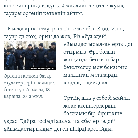
контейнеріндегі құны 2 миллион теңгеге жуық
тауары өртеніп кеткенін айтты.
– Қысқа арнап тауар алып келгенбіз. Енді, міне,
тауар да жоқ, орын да жоқ. Біз
«бұл әдейі
ұйымдастырылған өрт» деп
отырмыз. Өрт болып
жатқанда бензині бар
бөтелкелер мен бензинге
малынған маталарды
Өртеніп кеткен базар
көрдік, – дейді ол.
саудагерлерін полиция
бөгеп тұр. Алматы, 18
қараша 2013 жыл.
Өрттің шығу себебі жайлы
жеке кәсіпкерлердің
болжамы бір-бірінікіне
ұқсас. Қайрат есімді азамат та «бұл өрт әдейі
ұйымдастырылды» деген пікірді қостайды.