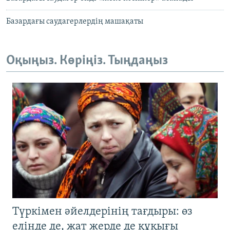
Базардағы саудагерлердің машақаты
Оқыңыз. Көріңіз. Тыңдаңыз
Түркімен әйелдерінің тағдыры: өз
елінде де, жат жерде де құқығы