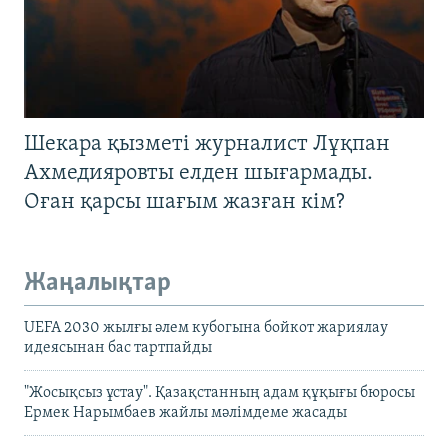
Шекара қызметі журналист Лұқпан
Ахмедияровты елден шығармады.
Оған қарсы шағым жазған кім?
Жаңалықтар
UEFA 2030 жылғы әлем кубогына бойкот жариялау
идеясынан бас тартпайды
"Жосықсыз ұстау". Қазақстанның адам құқығы бюросы
Ермек Нарымбаев жайлы мәлімдеме жасады