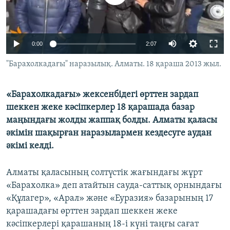
ЖАЗЫЛЫҢЫЗ
0:00
2:07
Басқа тілдерде
"Барахолкадағы" наразылық. Алматы. 18 қараша 2013 жыл.
«Барахолкадағы» жексенбідегі өрттен зардап
шеккен жеке кәсіпкерлер 18 қарашада базар
маңындағы жолды жаппақ болды. Алматы қаласы
әкімін шақырған наразылармен кездесуге аудан
әкімі келді.
Алматы қаласының солтүстік жағындағы жұрт
«Барахолка» деп атайтын сауда-саттық орнындағы
«Құлагер», «Арал» және «Еуразия» базарының 17
қарашадағы өрттен зардап шеккен жеке
кәсіпкерлері қарашаның 18-і күні таңғы сағат