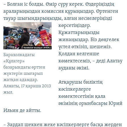
– Болған іс болды. Өмір сүру керек. Өздеріңіздің
араларыңыздан комиссия құрыңыздар. Өртенген
тауар шығындарыңызды, алған несиелеріңізді
көрсетіңіздер.
Құжаттарыңызды
жинаңыздар. Біз дөңгелек
үстел өткізіп, шешеміз.
Қолдан келгенше
Барахолкадағы
көмектесеміз, – деді Алатау
«Құлагер»
базарындағы өрттен
ауданы әкімі.
жүктерін шығарып
жатқан адамдар.
Атқарушы биліктің
Алматы, 17 қараша 2013
кәсіпкерлерге
жыл.
көмектесетінін қала
әкімінің орынбасары Юрий
Ильин де айтты.
– Зардап шеккен жеке кәсіпкерлерге басқа жерден