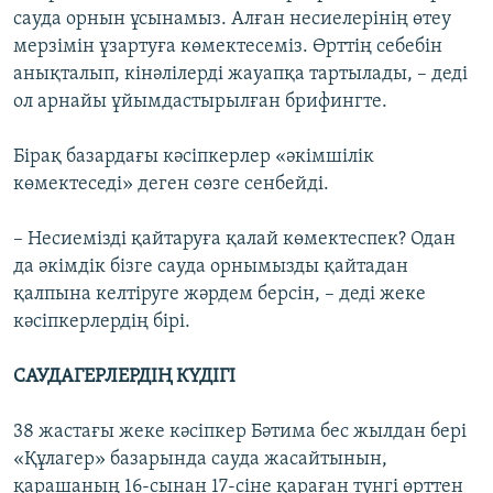
сауда орнын ұсынамыз. Алған несиелерінің өтеу
мерзімін ұзартуға көмектесеміз. Өрттің себебін
анықталып, кінәлілерді жауапқа тартылады, – деді
ол арнайы ұйымдастырылған брифингте.
Бірақ базардағы кәсіпкерлер «әкімшілік
көмектеседі» деген сөзге сенбейді.
– Несиемізді қайтаруға қалай көмектеспек? Одан
да әкімдік бізге сауда орнымызды қайтадан
қалпына келтіруге жәрдем берсін, – деді жеке
кәсіпкерлердің бірі.
САУДАГЕРЛЕРДІҢ КҮДІГІ
38 жастағы жеке кәсіпкер Бәтима бес жылдан бері
«Құлагер» базарында сауда жасайтынын,
қарашаның 16-сынан 17-сіне қараған түнгі өрттен