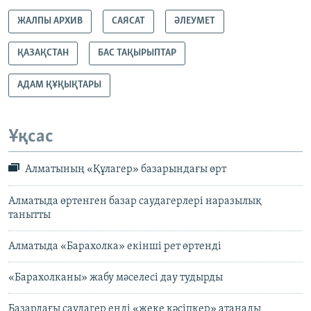
ЖАЛПЫ АРХИВ
САЯСАТ
ӘЛЕУМЕТ
ҚАЗАҚСТАН
БАС ТАҚЫРЫПТАР
АДАМ ҚҰҚЫҚТАРЫ
Ұқсас
Алматының «Құлагер» базарындағы өрт
Алматыда өртенген базар саудагерлері наразылық
танытты
Алматыда «Барахолка» екінші рет өртенді
«Барахолканы» жабу мәселесі дау тудырды
Базардағы саудагер енді «жеке кәсіпкер» атанады