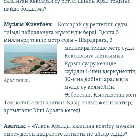
салынған Көксарай су реттегішінен Арал теңізіне
пайда болды ма?
Мүсілім Жиенбаев:
– Көксарай су реттегіші суды
тиімді пайдалануға мүмкіндік берді. Қыста 5
миллиард текше метр суды – Шардараға, 3
миллиард текше
метр суды
Көксарайға жинаймыз.
Бұрын суару кезінде
сәуірдің 1-інен қыркүйектің
30-ына дейінгі аралықта
Арал теңізі.
мүлде су келмейтін.
Өзбекстан, Қырғызстан мен
Тәжікстан алып қоятын. Қазір толық жетіп жатыр,
артылғаны Кіші Аралға кетеді.
Азаттық:
– «Үлкен Аралды қалпына келтіру мүмкін
емес» деген пікірлерге қатысты не айтар едіңіз?