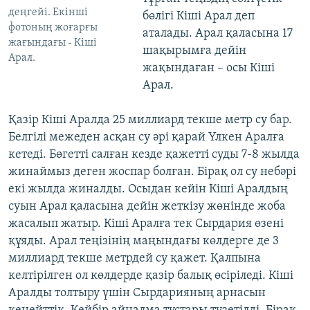
деңгейі. Екінші
бөлігі Кіші Арал деп
фотоның жоғарғы
аталады. Арал қаласына 17
жағындағы - Кіші
шақырымға дейін
Арал.
жақындаған – осы Кіші
Арал.
Қазір Кіші Аралда 25 миллиард текше метр су бар.
Белгілі межеден асқан су әрі қарай Үлкен Аралға
кетеді. Бөгетті салған кезде қажетті суды 7-8 жылда
жинаймыз деген жоспар болған. Бірақ ол су небәрі
екі жылда жиналды. Осыдан кейін Кіші Аралдың
суын Арал қаласына дейін жеткізу жөнінде жоба
жасалып жатыр. Кіші Аралға тек Сырдария өзені
құяды. Арал теңізінің маңындағы көлдерге де 3
миллиард текше метрдей су қажет. Қалпына
келтірілген ол көлдерде қазір балық өсіріледі. Кіші
Аралды толтыру үшін Сырдарияның арнасын