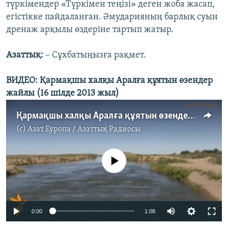
түркімендер «Түркімен теңізі» деген жоба жасап,
егістікке пайдаланған. Әмударияның барлық суын
дренаж арқылы өздеріне тартып жатыр.
Азаттық:
– Сұхбатыңызға рақмет.
ВИДЕО: Қармақшы халқы Аралға құятын өзендер
жайлы (
16 шілде 2013 жыл)
Қармақшы халқы Аралға құятын өзендер жайлы
(c)
Азат Еуропа / Азаттық Радиосы
No media source currently available
0:00
1:08