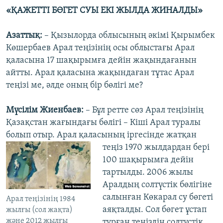
«ҚАЖЕТТІ БӨГЕТ СУЫ ЕКІ ЖЫЛДА ЖИНАЛДЫ»
Азаттық:
– Қызылорда облысының әкімі Қырымбек
Көшербаев Арал теңізінің осы облыстағы Арал
қаласына 17 шақырымға дейін жақындағанын
айтты. Арал қаласына жақындаған тұтас Арал
теңізі ме, әлде оның бір бөлігі ме?
Мүсілім Жиенбаев:
– Бұл ретте сөз Арал теңізінің
Қазақстан жағындағы бөлігі – Кіші Арал туралы
болып отыр. Арал қаласының іргесінде жатқан
теңіз
1970 жылдардан бері
100 шақырымға дейін
тартылды. 2006 жылы
Аралдың солтүстік бөлігіне
салынған Көкарал су бөгеті
Арал теңізінің 1984
аяқталды. Сол бөгет ұстап
жылғы (сол жақта)
және 2012 жылғы
тұрған теңіздің солтүстік