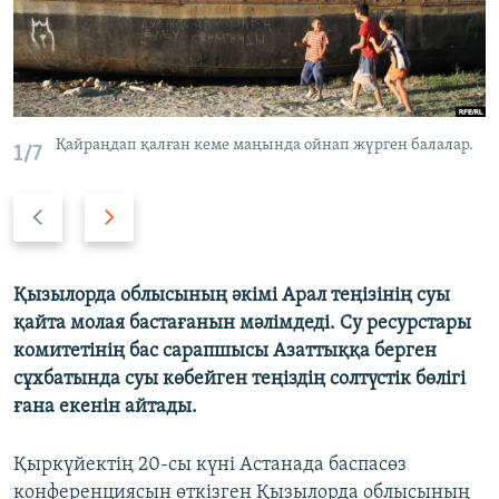
ЖАЗЫЛЫҢЫЗ
Басқа тілдерде
Қайраңдап қалған кеме маңында ойнап жүрген балалар.
1/7
Previous
Next
slide
slide
Қызылорда облысының әкімі Арал теңізінің суы
қайта молая бастағанын мәлімдеді. Су ресурстары
комитетінің бас сарапшысы Азаттыққа берген
сұхбатында суы көбейген теңіздің солтүстік бөлігі
ғана екенін айтады.
Қыркүйектің 20-сы күні Астанада баспасөз
конференциясын өткізген Қызылорда облысының