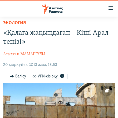
Accessibility
links
Skip
ЭКОЛОГИЯ
to
ЖАҢАЛЫҚТАР
«Қалаға жақындаған – Кіші Арал
main
САЯСАТ
content
теңізі»
AZATTYQTV
Skip
to
Асылхан МАМАШҰЛЫ
ҚАҢТАР ОҚИҒАСЫ
main
20 қыркүйек 2013 жыл, 18:53
АДАМ ҚҰҚЫҚТАРЫ
Navigation
Skip
ӘЛЕУМЕТ
Бөлісу
VPN-сіз оқу
to
ӘЛЕМ
Search
АРНАЙЫ ЖОБАЛАР
Русский