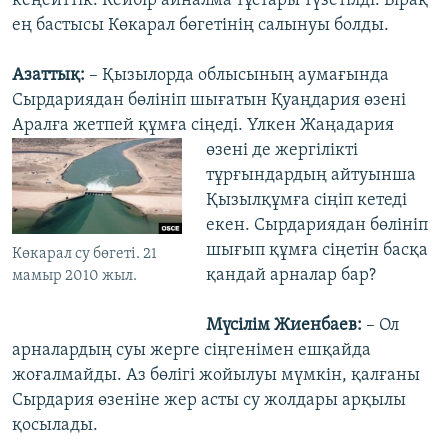
кеңейттік. Кейбір айналма тұстары түзетілді. Бірақ
ең бастысы Көкарал бөгетінің салынуы болды.
Азаттық:
– Қызылорда облысының аумағында
Сырдариядан бөлініп шығатын Қуаңдария өзені
Аралға жетпей құмға сіңеді. Үлкен Жаңадария
өзені де жергілікті
тұрғындардың айтуынша
Қызылқұмға сіңіп кетеді
екен. Сырдариядан бөлініп
шығып құмға сіңетін басқа
Көкарал су бөгеті. 21
қандай арналар бар?
мамыр 2010 жыл.
Мүсілім Жиенбаев:
– Ол
арналардың суы жерге сіңгенімен ешқайда
жоғалмайды. Аз бөлігі жойылуы мүмкін, қалғаны
Сырдария өзеніне жер асты су жолдары арқылы
қосылады.