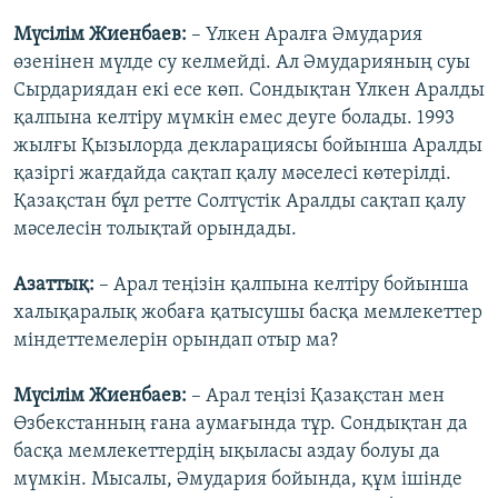
Мүсілім Жиенбаев:
– Үлкен Аралға Әмудария
өзенінен мүлде су келмейді. Ал Әмударияның суы
Сырдариядан екі есе көп. Сондықтан Үлкен Аралды
қалпына келтіру мүмкін емес деуге болады. 1993
жылғы Қызылорда декларациясы бойынша Аралды
қазіргі жағдайда сақтап қалу мәселесі көтерілді.
Қазақстан бұл ретте Солтүстік Аралды сақтап қалу
мәселесін толықтай орындады.
Азаттық:
– Арал теңізін қалпына келтіру бойынша
халықаралық жобаға қатысушы басқа мемлекеттер
міндеттемелерін орындап отыр ма?
Мүсілім Жиенбаев:
– Арал теңізі Қазақстан мен
Өзбекстанның ғана аумағында тұр. Сондықтан да
басқа мемлекеттердің ықыласы аздау болуы да
мүмкін. Мысалы, Әмудария бойында, құм ішінде