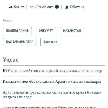
Бөлісу
VPN-сіз оқу
Follow us
Айдар
ЖАЛПЫ АРХИВ
ӘЛЕУМЕТ
ҚАЗАҚСТАН
БАС ТАҚЫРЫПТАР
Экология
Ұқсас
БҰҰ-ның шөлейттенуге қарсы бағдарламасы тоқырап тұр
Қазақстан мен Өзбекстанның Аралға қатысты амалдары
Арал теңізінің трагедиясын сипаттайтын құжат Әлемдік
жадыға айналды