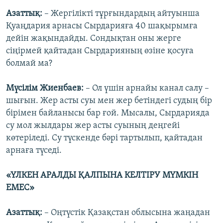
Азаттық:
– Жергілікті тұрғындардың айтуынша
Қуаңдария арнасы Сырдарияға 40 шақырымға
дейін жақындайды. Сондықтан оны жерге
сіңірмей қайтадан Сырдарияның өзіне қосуға
болмай ма?
Мүсілім Жиенбаев:
– Ол үшін арнайы канал салу –
шығын. Жер асты суы мен жер бетіндегі судың бір
бірімен байланысы бар ғой. Мысалы, Сырдарияда
су мол жылдары жер асты суының деңгейі
көтеріледі. Су түскенде бәрі тартылып, қайтадан
арнаға түседі.
«ҮЛКЕН АРАЛДЫ ҚАЛПЫНА КЕЛТІРУ МҮМКІН
ЕМЕС»
Азаттық:
– Оңтүстік Қазақстан облысына жаңадан