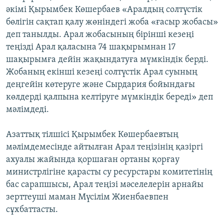
әкімі Қырымбек Көшербаев «Аралдың солтүстік
бөлігін сақтап қалу жөніндегі жоба «ғасыр жобасы»
деп танылды. Арал жобасының бірінші кезеңі
теңізді Арал қаласына 74 шақырымнан 17
шақырымға дейін жақындатуға мүмкіндік берді.
Жобаның екінші кезеңі солтүстік Арал суының
деңгейін көтеруге және Сырдария бойындағы
көлдерді қалпына келтіруге мүмкіндік береді» деп
мәлімдеді.
Азаттық тілшісі Қырымбек Көшербаевтың
мәлімдемесінде айтылған Арал теңізінің қазіргі
ахуалы жайында қоршаған ортаны қорғау
министрлігіне қарасты су ресурстары комитетінің
бас сарапшысы, Арал теңізі мәселелерін арнайы
зерттеуші маман Мүсілім Жиенбаевпен
сұхбаттасты.