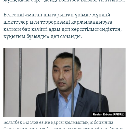
жуық адам бар, - дейді Болатбек Біләлов Азаттыққа.
Белсенді «маған шығарылған үкімде мұндай
шектеулер мен терроризмді қаржыландыруға
қатысы бар қауіпті адам деп көрсетілмегендіктен,
құқығым бұзылды» деп санайды.
Болатбек Біләлов өзіне қарсы қылмыстық іс бойынша