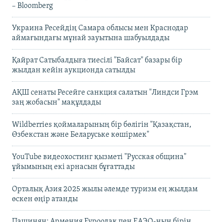
– Bloomberg
Украина Ресейдің Самара облысы мен Краснодар
аймағындағы мұнай зауытына шабуылдады
Қайрат Сатыбалдыға тиесілі "Байсат" базары бір
жылдан кейін аукционда сатылды
АҚШ сенаты Ресейге санкция салатын "Линдси Грэм
заң жобасын" мақұлдады
Wildberries қоймаларының бір бөлігін "Қазақстан,
Өзбекстан және Беларуське көшірмек"
YouTube видеохостинг қызметі "Русская община"
ұйымының екі арнасын бұғаттады
Орталық Азия 2025 жылы әлемде туризм ең жылдам
өскен өңір атанды
Пашинян: Армения Еуроодақ пен ЕАЭО-ның бірін