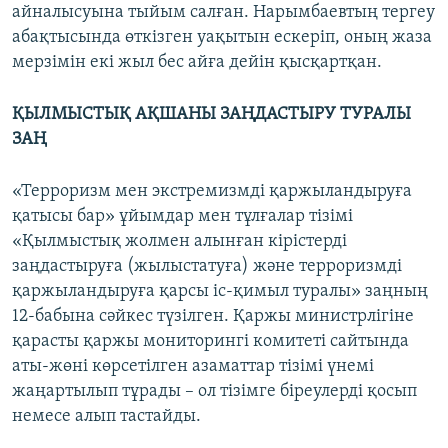
айналысуына тыйым салған. Нарымбаевтың тергеу
абақтысында өткізген уақытын ескеріп, оның жаза
мерзімін екі жыл бес айға дейін қысқартқан.
ҚЫЛМЫСТЫҚ АҚШАНЫ ЗАҢДАСТЫРУ ТУРАЛЫ
ЗАҢ
«Терроризм мен экстремизмді қаржыландыруға
қатысы бар» ұйымдар мен тұлғалар тізімі
«Қылмыстық жолмен алынған кірістерді
заңдастыруға (жылыстатуға) және терроризмді
қаржыландыруға қарсы іс-қимыл туралы» заңның
12-бабына сәйкес түзілген. Қаржы министрлігіне
қарасты қаржы мониторингі комитеті сайтында
аты-жөні көрсетілген азаматтар тізімі үнемі
жаңартылып тұрады – ол тізімге біреулерді қосып
немесе алып тастайды.