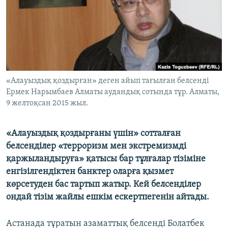
ЖАЗЫЛЫҢЫЗ
Басқа тілдерде
«Алауыздық қоздырған» деген айып тағылған белсенді
Ермек Нарымбаев Алматы аудандық сотында тұр. Алматы,
9 желтоқсан 2015 жыл.
«Алауыздық қоздырғаны үшін» сотталған
белсенділер «терроризм мен экстремизмді
қаржыландыруға» қатысы бар тұлғалар тізіміне
енгізілгендіктен банктер оларға қызмет
көрсетуден бас тартып жатыр. Кей белсенділер
ондай тізім жайлы ешкім ескертпегенін айтады.
Астанада тұратын азаматтық белсенді Болатбек