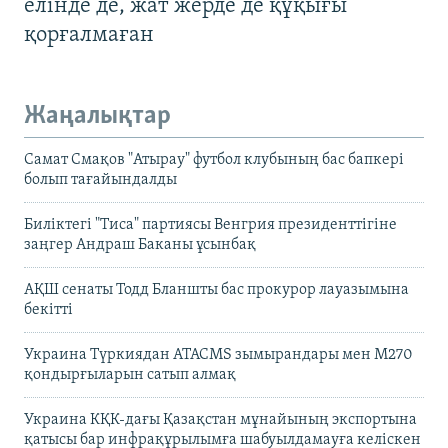
елінде де, жат жерде де құқығы
қорғалмаған
Жаңалықтар
Самат Смақов "Атырау" футбол клубының бас бапкері
болып тағайындалды
Биліктегі "Тиса" партиясы Венгрия президенттігіне
заңгер Андраш Баканы ұсынбақ
АҚШ сенаты Тодд Бланшты бас прокурор лауазымына
бекітті
Украина Түркиядан ATACMS зымырандары мен M270
қондырғыларын сатып алмақ
Украина КҚК-дағы Қазақстан мұнайының экспортына
қатысы бар инфрақұрылымға шабуылдамауға келіскен