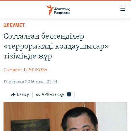
Accessibility
links
Skip
ӘЛЕУМЕТ
to
ЖАҢАЛЫҚТАР
Сотталған белсенділер
main
САЯСАТ
content
«терроризмді қолдаушылар»
AZATTYQTV
Skip
тізімінде жүр
to
ҚАҢТАР ОҚИҒАСЫ
main
Светлана ГЛУШКОВА
АДАМ ҚҰҚЫҚТАРЫ
Navigation
Skip
17 маусым 2016 жыл, 07:44
ӘЛЕУМЕТ
to
ӘЛЕМ
Бөлісу
VPN-сіз оқу
Search
АРНАЙЫ ЖОБАЛАР
Русский