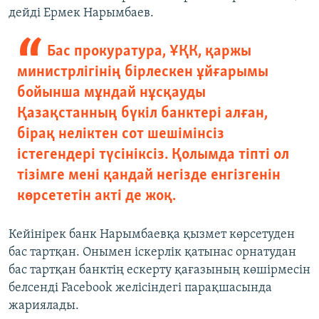
дейді Ермек Нарымбаев.
Бас прокуратура, ҰҚК, қаржы
министрлігінің бірлескен ұйғарымы
бойынша мұндай нұсқауды
Қазақстанның бүкіл банктері алған,
бірақ неліктен сот шешімінсіз
істегендері түсініксіз. Қолымда тіпті ол
тізімге мені қандай негізде енгізгенін
көрсететін акті де жоқ.
Кейінірек банк Нарымбаевқа қызмет көрсетуден
бас тартқан. Онымен іскерлік қатынас орнатудан
бас тартқан банктің ескерту қағазының көшірмесін
белсенді Facebook желісіндегі парақшасында
жариялады.