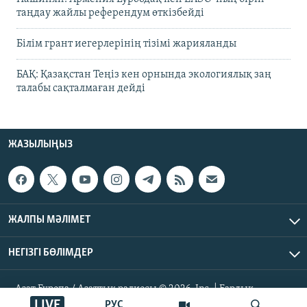
таңдау жайлы референдум өткізбейді
Білім грант иегерлерінің тізімі жарияланды
БАҚ: Қазақстан Теңіз кен орнында экологиялық заң
талабы сақталмаған дейді
ЖАЗЫЛЫҢЫЗ
ЖАЛПЫ МӘЛІМЕТ
НЕГІЗГІ БӨЛІМДЕР
Азат Еуропа / Азаттық радиосы © 2026, Inc. | Барлық
құқықтары қорғалған
LIVE
РУС