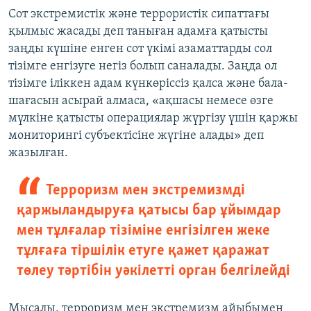
Сот экстремистік және террористік сипаттағы
қылмыс жасады деп таныған адамға қатысты
заңды күшіне енген сот үкімі азаматтарды сол
тізімге енгізуге негіз болып саналады. Заңда ол
тізімге іліккен адам күнкөріссіз қалса және бала-
шағасын асырай алмаса, «ақшасы немесе өзге
мүлкіне қатысты операциялар жүргізу үшін қаржы
мониторингі субъектісіне жүгіне алады» деп
жазылған.
Терроризм мен экстремизмді
қаржыландыруға қатысы бар ұйымдар
мен тұлғалар тізіміне енгізілген жеке
тұлғаға тіршілік етуге қажет қаражат
төлеу тәртібін уәкілетті орган белгілейді
Мысалы, терроризм мен экстремизм айыбымен