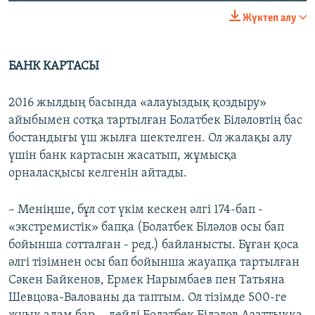
Жүктеп алу
БАНК КАРТАСЫ
2016 жылдың басында «алауыздық қоздыру»
айыбымен сотқа тартылған Болатбек Біләловтің бас
бостандығы үш жылға шектелген. Ол жалақы алу
үшін банк картасын жасатып, жұмысқа
орналасқысы келгенін айтады.
– Меніңше, бұл сот үкім кескен әлгі 174-бап -
«экстремистік» бапқа (Болатбек Біләлов осы бап
бойынша сотталған - ред.) байланысты. Бұған қоса
әлгі тізімнен осы бап бойынша жауапқа тартылған
Сәкен Байкенов, Ермек Нарымбаев пен Татьяна
Шевцова-Валованы да таптым. Ол тізімде 500-ге