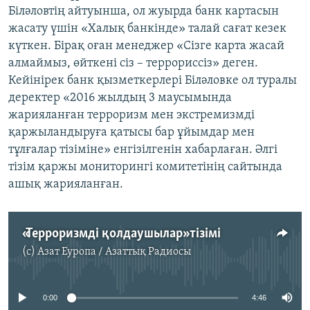
Біләловтің айтуынша, ол жуырда банк картасын
жасату үшін «Халық банкінде» талай сағат кезек
күткен. Бірақ оған менеджер «Сізге карта жасай
алмаймыз, өйткені сіз – террориссіз» деген.
Кейінірек банк қызметкерлері Біләловке ол туралы
деректер «2016 жылдың 3 маусымында
жарияланған терроризм мен экстремизмді
қаржыландыруға қатысы бар ұйымдар мен
тұлғалар тізіміне» енгізілгенін хабарлаған. Әлгі
тізім қаржы мониторингі комитетінің сайтында
ашық жарияланған.
«Терроризмді қолдаушылар» тізімі
(c)
Азат Еуропа / Азаттық Радиосы
No media source currently available
0:00
4:46