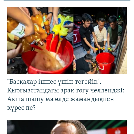
"Басқалар ішпес үшін төгейік".
Қырғызстандағы арақ төгу челленджі:
Ақша шашу ма әлде жамандықпен
күрес пе?