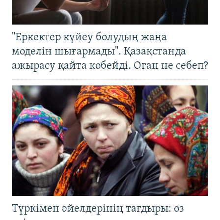
"Еркектер күйеу болудың жаңа
моделін шығармады". Қазақстанда
ажырасу қайта көбейді. Оған не себеп?
Түркімен әйелдерінің тағдыры: өз