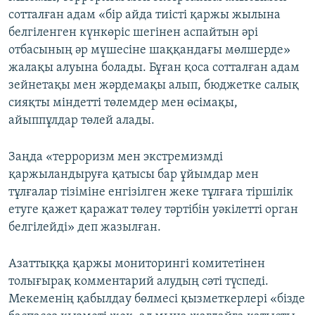
сотталған адам «бір айда тиісті қаржы жылына
белгіленген күнкөріс шегінен аспайтын әрі
отбасының әр мүшесіне шаққандағы мөлшерде»
жалақы алуына болады. Бұған қоса сотталған адам
зейнетақы мен жәрдемақы алып, бюджетке салық
сияқты міндетті төлемдер мен өсімақы,
айыппұлдар төлей алады.
Заңда «терроризм мен экстремизмді
қаржыландыруға қатысы бар ұйымдар мен
тұлғалар тізіміне енгізілген жеке тұлғаға тіршілік
етуге қажет қаражат төлеу тәртібін уәкілетті орган
белгілейді» деп жазылған.
Азаттыққа қаржы мониторингі комитетінен
толығырақ комментарий алудың сәті түспеді.
Мекеменің қабылдау бөлмесі қызметкерлері «бізде