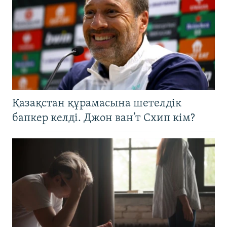
Қазақстан құрамасына шетелдік
бапкер келді. Джон ван’т Схип кім?