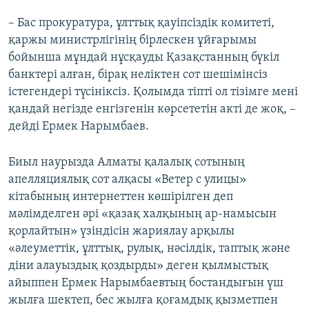
– Бас прокуратура, ұлттық қауіпсіздік комитеті,
қаржы министрлігінің бірлескен ұйғарымы
бойынша мұндай нұсқауды Қазақстанның бүкіл
банктері алған, бірақ неліктен сот шешімінсіз
істегендері түсініксіз. Қолымда тіпті ол тізімге мені
қандай негізде енгізгенін көрсететін акті де жоқ, –
дейді Ермек Нарымбаев.
Биыл наурызда Алматы қалалық сотының
апелляциялық сот алқасы «Ветер с улицы»
кітабының интернеттен көшірілген деп
мәлімделген әрі «қазақ халқының ар-намысын
қорлайтын» үзіндісін жариялау арқылы
«әлеуметтік, ұлттық, рулық, нәсілдік, таптық және
діни алауыздық қоздырды» деген қылмыстық
айыппен Ермек Нарымбаевтың бостандығын үш
жылға шектеп, бес жылға қоғамдық қызметпен