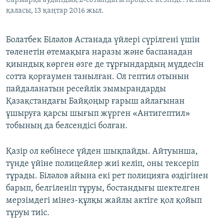
Сарыарқа аудандық 2-сотындағы процесс кезінде. Астана
қаласы, 13 қаңтар 2016 жыл.
Болатбек Біләлов Астанада үйлері сүрілгені үшін
төленетін өтемақыға наразы және баспанадан
қиындық көрген өзге де тұрғындардың мүддесін
сотта қорғаумен танылған. Ол гептил отынын
пайдаланатын ресейлік зымырандарды
Қазақстандағы Байқоңыр ғарыш айлағынан
ұшыруға қарсы шығып жүрген «Антигептил»
тобының да белсендісі болған.
Қазір ол көбінесе үйден шықпайды. Айтуынша,
түнде үйіне полицейлер жиі келіп, оны тексеріп
тұрады. Біләлов айына екі рет полицияға өздігінен
барып, белгіленіп тұруы, бостандығы шектелген
мерзімдегі мінез-құлқы жайлы актіге қол қойып
тұруы тиіс.