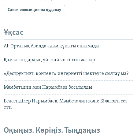
Саяси оппозицияны қудалау
Ұқсас
AI: Орталық Азияда адам құқығы оңалмады
Қамалғандардың үй-жайын тінтіп жатыр
«Деструктивті контент» интернетті шектеуге сылтау ма?
Мәмбеталин мен Нарымбаев босатылды
Белсенділер Нарымбаев, Мәмбеталин және Біләловті сөз
етті
Оқыңыз. Көріңіз. Тыңдаңыз