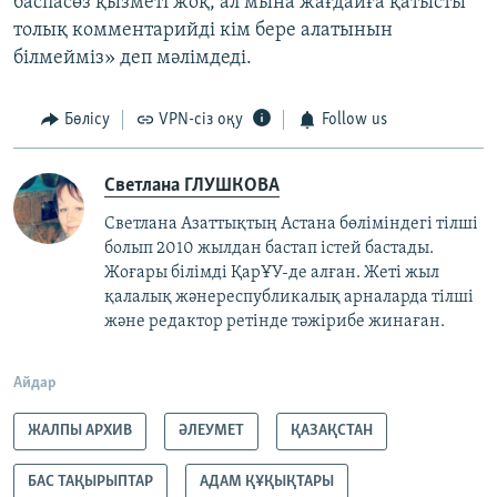
баспасөз қызметі жоқ, ал мына жағдайға қатысты
толық комментарийді кім бере алатынын
білмейміз» деп мәлімдеді.
Бөлісу
VPN-сіз оқу
Follow us
Светлана ГЛУШКОВА
Светлана Азаттықтың Астана бөліміндегі тілші
болып 2010 жылдан бастап істей бастады.
Жоғары білімді ҚарҰУ-де алған. Жеті жыл
қалалық жәнереспубликалық арналарда тілші
және редактор ретінде тәжірибе жинаған.
Айдар
ЖАЛПЫ АРХИВ
ӘЛЕУМЕТ
ҚАЗАҚСТАН
БАС ТАҚЫРЫПТАР
АДАМ ҚҰҚЫҚТАРЫ