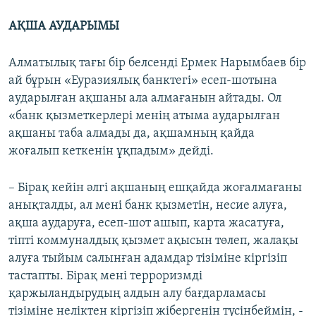
АҚША АУДАРЫМЫ
Алматылық тағы бір белсенді Ермек Нарымбаев бір
ай бұрын «Еуразиялық банктегі» есеп-шотына
аударылған ақшаны ала алмағанын айтады. Ол
«банк қызметкерлері менің атыма аударылған
ақшаны таба алмады да, ақшамның қайда
жоғалып кеткенін ұқпадым» дейді.
– Бірақ кейін әлгі ақшаның ешқайда жоғалмағаны
анықталды, ал мені банк қызметін, несие алуға,
ақша аударуға, есеп-шот ашып, карта жасатуға,
тіпті коммуналдық қызмет ақысын төлеп, жалақы
алуға тыйым салынған адамдар тізіміне кіргізіп
тастапты. Бірақ мені терроризмді
қаржыландырудың алдын алу бағдарламасы
тізіміне неліктен кіргізіп жібергенін түсінбеймін, -