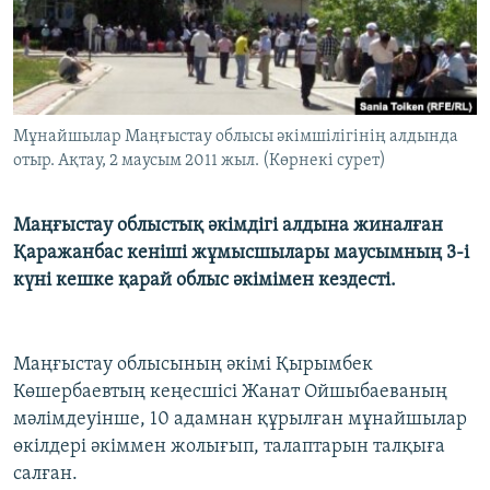
ЖАЗЫЛЫҢЫЗ
Басқа тілдерде
Мұнайшылар Маңғыстау облысы әкімшілігінің алдында
отыр. Ақтау, 2 маусым 2011 жыл. (Көрнекі сурет)
Маңғыстау облыстық әкімдігі алдына жиналған
Қаражанбас кеніші жұмысшылары маусымның 3-і
күні кешке қарай облыс әкімімен кездесті.
Маңғыстау облысының әкімі Қырымбек
Көшербаевтың кеңесшісі Жанат Ойшыбаеваның
мәлімдеуінше, 10 адамнан құрылған мұнайшылар
өкілдері әкіммен жолығып, талаптарын талқыға
салған.