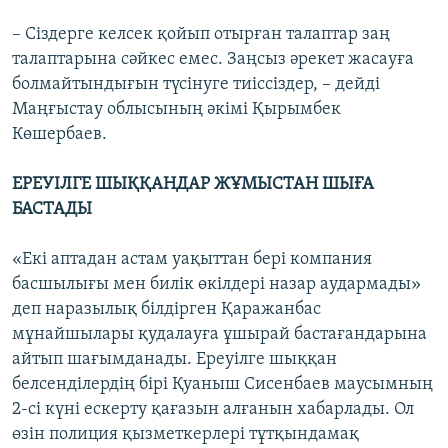
– Сіздерге келсек қойып отырған талаптар заң
талаптарына сәйкес емес. Заңсыз әрекет жасауға
болмайтындығын түсінуге тиіссіздер, – дейді
Маңғыстау облысының әкімі Қырымбек
Көшербаев.
ЕРЕУІЛГЕ ШЫҚҚАНДАР ЖҰМЫСТАН ШЫҒА
БАСТАДЫ
«Екі аптадан астам уақыттан бері компания
басшылығы мен билік өкілдері назар аудармады»
деп наразылық білдірген Қаражанбас
мұнайшылары қудалауға ұшырай бастағандарына
айтып шағымданады. Ереуілге шыққан
белсенділердің бірі Қуаныш Сисенбаев маусымның
2-сі күні ескерту қағазын алғанын хабарлады. Ол
өзін полиция қызметкерлері тұтқындамақ