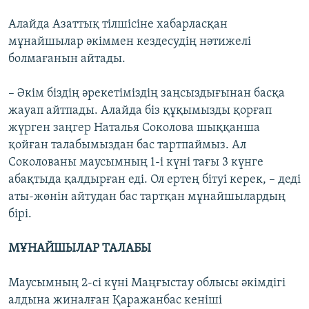
Алайда Азаттық тілшісіне хабарласқан
мұнайшылар әкіммен кездесудің нәтижелі
болмағанын айтады.
– Әкім біздің әрекетіміздің заңсыздығынан басқа
жауап айтпады. Алайда біз құқымызды қорғап
жүрген заңгер Наталья Соколова шыққанша
қойған талабымыздан бас тартпаймыз. Ал
Соколованы маусымның 1-і күні тағы 3 күнге
абақтыда қалдырған еді. Ол ертең бітуі керек, – деді
аты-жөнін айтудан бас тартқан мұнайшылардың
бірі.
МҰНАЙШЫЛАР ТАЛАБЫ
Маусымның 2-сі күні Маңғыстау облысы әкімдігі
алдына жиналған Қаражанбас кеніші