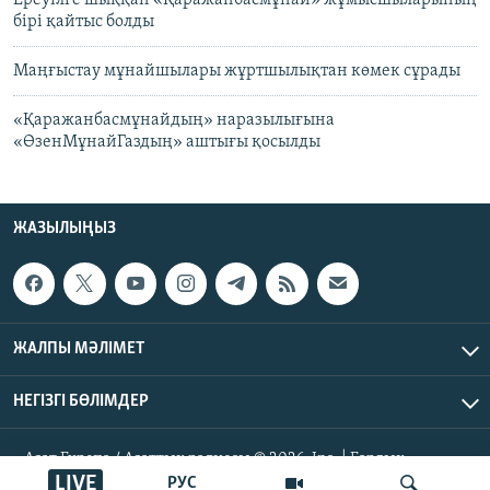
Ереуілге шыққан «Қаражанбасмұнай» жұмысшыларының
бірі қайтыс болды
Маңғыстау мұнайшылары жұртшылықтан көмек сұрады
«Қаражанбасмұнайдың» наразылығына
«ӨзенМұнайГаздың» аштығы қосылды
ЖАЗЫЛЫҢЫЗ
ЖАЛПЫ МӘЛІМЕТ
НЕГІЗГІ БӨЛІМДЕР
Азат Еуропа / Азаттық радиосы © 2026, Inc. | Барлық
LIVE
құқықтары қорғалған
РУС