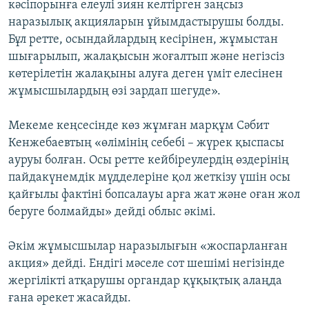
кәсіпорынға елеулі зиян келтірген заңсыз
наразылық акцияларын ұйымдастырушы болды.
Бұл ретте, осындайлардың кесірінен, жұмыстан
шығарылып, жалақысын жоғалтып және негізсіз
көтерілетін жалақыны алуға деген үміт елесінен
жұмысшылардың өзі зардап шегуде».
Мекеме кеңсесінде көз жұмған марқұм Сәбит
Кенжебаевтың «өлімінің себебі – жүрек қыспасы
ауруы болған. Осы ретте кейбіреулердің өздерінің
пайдакүнемдік мүдделеріне қол жеткізу үшін осы
қайғылы фактіні бопсалауы арға жат және оған жол
беруге болмайды» дейді облыс әкімі.
Әкім жұмысшылар наразылығын «жоспарланған
акция» дейді. Ендігі мәселе сот шешімі негізінде
жергілікті атқарушы органдар құқықтық алаңда
ғана әрекет жасайды.