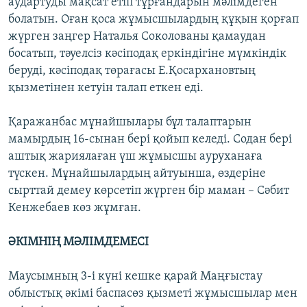
аудартуды мақсат етіп тұрғандарын мәлімдеген
болатын. Оған қоса жұмысшылардың құқын қорғап
жүрген заңгер Наталья Соколованы қамаудан
босатып, тәуелсіз кәсіподақ еркіндігіне мүмкіндік
беруді, кәсіподақ төрағасы Е.Қосархановтың
қызметінен кетуін талап еткен еді.
Қаражанбас мұнайшылары бұл талаптарын
мамырдың 16-сынан бері қойып келеді. Содан бері
аштық жариялаған үш жұмысшы ауруханаға
түскен. Мұнайшылардың айтуынша, өздеріне
сырттай демеу көрсетіп жүрген бір маман – Сәбит
Кенжебаев көз жұмған.
ӘКІМНІҢ МӘЛІМДЕМЕСІ
Маусымның 3-і күні кешке қарай Маңғыстау
облыстық әкімі баспасөз қызметі жұмысшылар мен