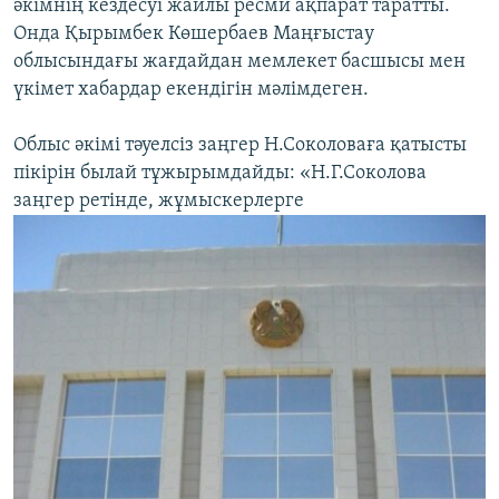
әкімнің кездесуі жайлы ресми ақпарат таратты.
Онда Қырымбек Көшербаев Маңғыстау
облысындағы жағдайдан мемлекет басшысы мен
үкімет хабардар екендігін мәлімдеген.
Облыс әкімі тәуелсіз заңгер Н.Соколоваға қатысты
пікірін былай тұжырымдайды: «Н.Г.Соколова
заңгер ретінде, жұмыскерлерге