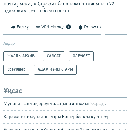
шығарылса, «Қаражанбас» компаниясынан 72
адам жұмыстан босатылған.
Бөлісу
VPN-сіз оқу
Follow us
Айдар
ЖАЛПЫ АРХИВ
САЯСАТ
ӘЛЕУМЕТ
Ереуілдер
АДАМ ҚҰҚЫҚТАРЫ
Ұқсас
Мұнайлы аймақ ереуіл алаңына айналып барады
Қаражанбас мұнайшылары Көшербаевты күтіп тұр