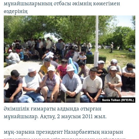
мұнайшыларының отбасы әкімнің көмегімен
өздерінің
Әкімшілік ғимараты алдында отырған
мұнайшылар. Ақтау, 2 маусым 2011 жыл.
мұң-зарына президент Назарбаевтың назарын