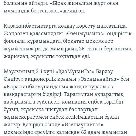
болғанын айтады. «Бірақ жиналған жұрт оған
мүмкіндік берген жоқ» дейді ол.
Қаражанбастықтарға қолдау көрсету мақсатында
Жаңаөзен қаласындағы «Өзенмұнайгаз» өндірістік
филиалы құрамындағы бірқатар мекемелер
жұмысшылары да мамырдың 26-сынан бері аштық
жариялап, жұмысты тоқтатқан еді.
Маусымның 3-і күні «ҚазМұнайГаз» Барлау
Өндіру» акционерлік қоғамы «Өзенмұнайгаз» бен
«Қаражанбасмұнайдағы» жағдай туралы өз
көзқарастарын білдірді. Таратылған ақпараттық
хабарламаға сүйенсек, компания еңбек тәртібін
бұзып, жұмысқа шығудан бас тартқан
жұмыскерлермен еңбек келісімшартын бұзып
жатыр. Қазірдің өзінде «Өзенмұнайгаз»
мекмесінде ереуілге қатысқан 62 адам жұмыстан