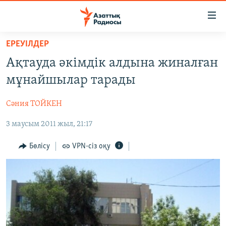
Accessibility
links
Skip
ЕРЕУІЛДЕР
to
ЖАҢАЛЫҚТАР
Ақтауда әкімдік алдына жиналған
main
САЯСАТ
content
мұнайшылар тарады
AZATTYQTV
Skip
to
Сәния ТОЙКЕН
ҚАҢТАР ОҚИҒАСЫ
main
3 маусым 2011 жыл, 21:17
АДАМ ҚҰҚЫҚТАРЫ
Navigation
Skip
ӘЛЕУМЕТ
Бөлісу
VPN-сіз оқу
to
ӘЛЕМ
Search
АРНАЙЫ ЖОБАЛАР
Русский