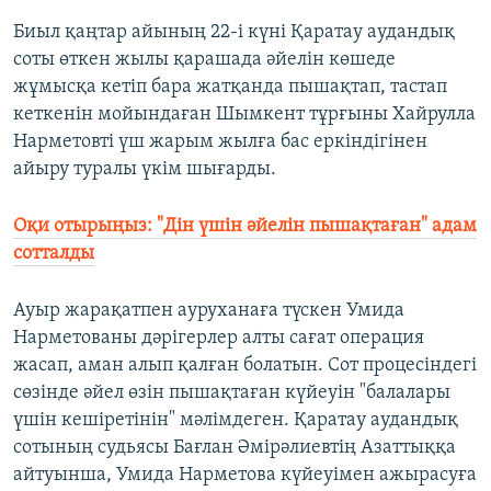
Биыл қаңтар айының 22-і күні Қаратау аудандық
соты өткен жылы қарашада әйелін көшеде
жұмысқа кетіп бара жатқанда пышақтап, тастап
кеткенін мойындаған Шымкент тұрғыны Хайрулла
Нарметовті үш жарым жылға бас еркіндігінен
айыру туралы үкім шығарды.
Оқи отырыңыз: "Дін үшін әйелін пышақтаған" адам
сотталды
Ауыр жарақатпен ауруханаға түскен Умида
Нарметованы дәрігерлер алты сағат операция
жасап, аман алып қалған болатын. Сот процесіндегі
сөзінде әйел өзін пышақтаған күйеуін "балалары
үшін кешіретінін" мәлімдеген. Қаратау аудандық
сотының судьясы Бағлан Әмірәлиевтің Азаттыққа
айтуынша, Умида Нарметова күйеуімен ажырасуға