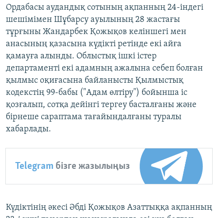
Ордабасы аудандық сотының ақпанның 24-індегі
шешімімен Шұбарсу ауылының 28 жастағы
тұрғыны Жандарбек Қожықов келіншегі мен
анасының қазасына күдікті ретінде екі айға
қамауға алынды. Облыстық ішкі істер
департаменті екі адамның ажалына себеп болған
қылмыс оқиғасына байланысты Қылмыстық
кодекстің 99-бабы ("Адам өлтіру") бойынша іс
қозғалып, сотқа дейінгі тергеу басталғаны және
бірнеше сараптама тағайындалғаны туралы
хабарлады.
Telegram
бізге жазылыңыз
Күдіктінің әкесі Әбді Қожықов Азаттыққа ақпанның