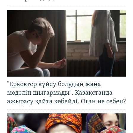
"Еркектер күйеу болудың жаңа
моделін шығармады". Қазақстанда
ажырасу қайта көбейді. Оған не себеп?