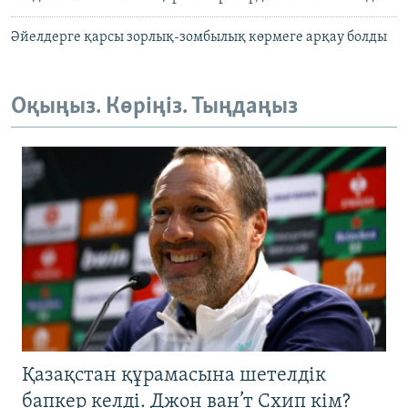
Әйелдерге қарсы зорлық-зомбылық көрмеге арқау болды
Оқыңыз. Көріңіз. Тыңдаңыз
Қазақстан құрамасына шетелдік
бапкер келді. Джон ван’т Схип кім?