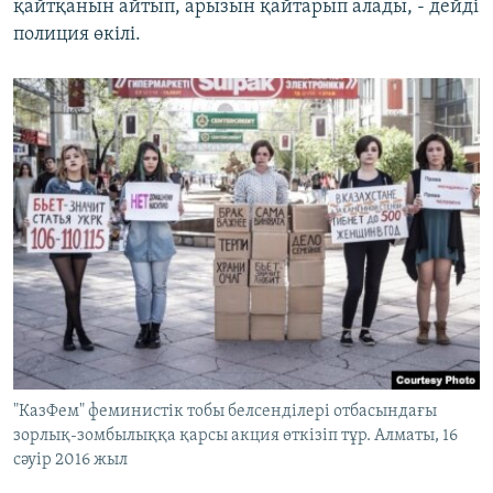
қайтқанын айтып, арызын қайтарып алады, - дейді
полиция өкілі.
"КазФем" феминистік тобы белсенділері отбасындағы
зорлық-зомбылыққа қарсы акция өткізіп тұр. Алматы, 16
сәуір 2016 жыл