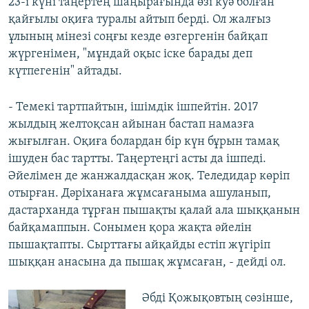
23-і күні таңертең шаңырағында өзі куә болған
қайғылы оқиға туралы айтып берді. Ол жалғыз
ұлының мінезі соңғы кезде өзгергенін байқап
жүргенімен, "мұндай оқыс іске барады деп
күтпегенін" айтады.
- Темекі тартпайтын, ішімдік ішпейтін. 2017
жылдың желтоқсан айынан бастап намазға
жығылған. Оқиға болардан бір күн бұрын тамақ
ішуден бас тартты. Таңертеңгі асты да ішпеді.
Әйелімен де жанжалдасқан жоқ. Теледидар көріп
отырған. Дәріханаға жұмсағаныма ашуланып,
дастарханда тұрған пышақты қалай ала шыққанын
байқамаппын. Сонымен қора жақта әйелін
пышақтапты. Сырттағы айқайды естіп жүгіріп
шыққан анасына да пышақ жұмсаған, - дейді ол.
Әбді Қожықовтың сөзінше,