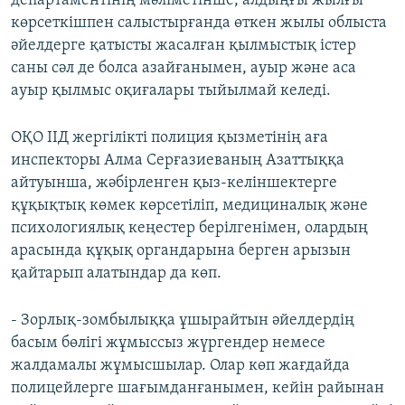
департаментінің мәліметінше, алдыңғы жылғы
көрсеткішпен салыстырғанда өткен жылы облыста
әйелдерге қатысты жасалған қылмыстық істер
саны сәл де болса азайғанымен, ауыр және аса
ауыр қылмыс оқиғалары тыйылмай келеді.
ОҚО ІІД жергілікті полиция қызметінің аға
инспекторы Алма Серғазиеваның Азаттыққа
айтуынша, жәбірленген қыз-келіншектерге
құқықтық көмек көрсетіліп, медициналық және
психологиялық кеңестер берілгенімен, олардың
арасында құқық органдарына берген арызын
қайтарып алатындар да көп.
- Зорлық-зомбылыққа ұшырайтын әйелдердің
басым бөлігі жұмыссыз жүргендер немесе
жалдамалы жұмысшылар. Олар көп жағдайда
полицейлерге шағымданғанымен, кейін райынан