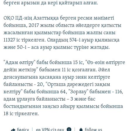
берген арызын да кері қайтарып алған.
ОҚО ІІД-нің Азаттыққа берген ресми мәліметі
бойынша, 2017 жылы облыста әйелдерге қатысты
жасалынған қылмыстар бойынша жалпы саны
11327 іс тіркелген. Олардың 574-і ауыр қылмысқа
және 50-і – аса ауыр қылмыс түріне жатады.
"Адам өлтіру" бабы бойынша 15 іс, "Өз-өзін өлтіруге
дейін жеткізу" бабымен 11 іс қозғалған. Әйел
денсаулығына қасақана ауыр зиян келтіруге
байланысты - 20, "Орташа дәрежедегі зақым
келтіру" бабы бойынша 64, "Зорлау" бабымен - 116,
адам ұрлауға байланысты – 3 және бас
бостандығынан заңсыз айыру қылмысы бойынша
18 іс тіркелген.
Бөлісу
VPN-сіз оқу
Follow us