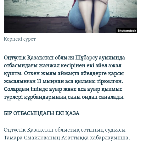
ЖАЗЫЛЫҢЫЗ
Басқа тілдерде
Көрнекі сурет
Оңтүстік Қазақстан облысы Шұбарсу ауылында
отбасындағы жанжал кесірінен екі әйел ажал
құшты. Өткен жылы аймақта әйелдерге қарсы
жасалынған 11 мыңнан аса қылмыс тіркелген.
Солардың ішінде ауыр және аса ауыр қылмыс
түрлері құрбандарының саны ондап саналады.
БІР ОТБАСЫНДАҒЫ ЕКІ ҚАЗА
Оңтүстік Қазақстан облыстық сотының судьясы
Тамара Смайлованың Азаттыққа хабарлауынша,