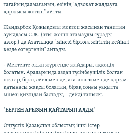
тағайындалмағанын, өзінің "адвокат жалдауға
қаржысы жоғын" айтты.
Жандарбек Қожықовты мектеп жасынан танитын
ауылдасы С.Ж. (аты-жөнін атамауды сұрады –
автор.) да Азаттыққа "мінезі біртоға жігіттің кейінгі
кезде өзгергенін" айтады.
- Мектепте оқып жүргенде жайдары, ақкөңіл
болатын. Араларында аздап түсінбеушілік болған
шығар, бірақ әйелімен де, ата-анасымен де қарым-
қатынасы жақсы болатын, бірақ соңғы уақытта
мінезі қиындай бастады, - дейді танысы.
"БЕРГЕН АРЫЗЫН ҚАЙТАРЫП АЛДЫ"
Оңтүстік Қазақстан облыстық ішкі істер