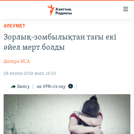
Accessibility
links
Skip
ӘЛЕУМЕТ
to
ЖАҢАЛЫҚТАР
Зорлық-зомбылықтан тағы екі
main
САЯСАТ
content
әйел мерт болды
AZATTYQTV
Skip
to
Дилара ИСА
ҚАҢТАР ОҚИҒАСЫ
main
28 ақпан 2018 жыл, 16:53
АДАМ ҚҰҚЫҚТАРЫ
Navigation
Skip
ӘЛЕУМЕТ
Бөлісу
VPN-сіз оқу
to
ӘЛЕМ
Search
АРНАЙЫ ЖОБАЛАР
Русский