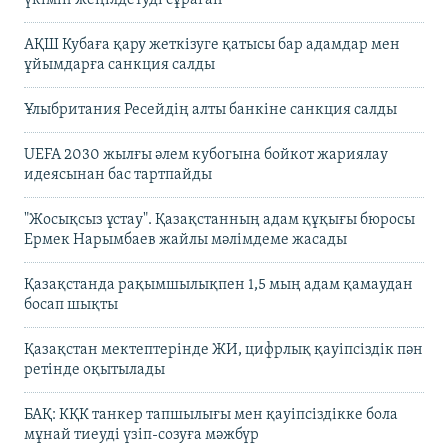
үкімін жеңілдетуді сұраған
АҚШ Кубаға қару жеткізуге қатысы бар адамдар мен
ұйымдарға санкция салды
Ұлыбритания Ресейдің алты банкіне санкция салды
UEFA 2030 жылғы әлем кубогына бойкот жариялау
идеясынан бас тартпайды
"Жосықсыз ұстау". Қазақстанның адам құқығы бюросы
Ермек Нарымбаев жайлы мәлімдеме жасады
Қазақстанда рақымшылықпен 1,5 мың адам қамаудан
босап шықты
Қазақстан мектептерінде ЖИ, цифрлық қауіпсіздік пән
ретінде оқытылады
БАҚ: КҚК танкер тапшылығы мен қауіпсіздікке бола
мұнай тиеуді үзіп-созуға мәжбүр