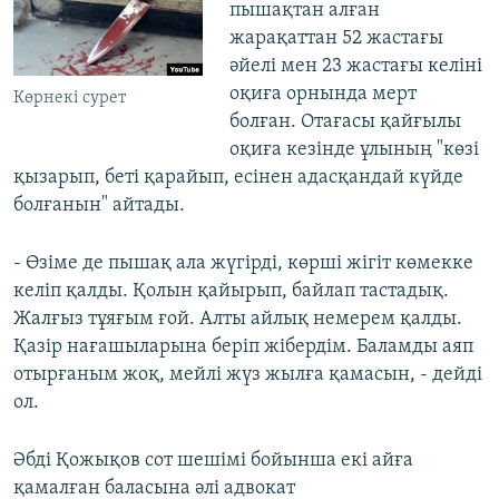
пышақтан алған
жарақаттан 52 жастағы
әйелі мен 23 жастағы келіні
оқиға орнында мерт
Көрнекі сурет
болған. Отағасы қайғылы
оқиға кезінде ұлының "көзі
қызарып, беті қарайып, есінен адасқандай күйде
болғанын" айтады.
- Өзіме де пышақ ала жүгірді, көрші жігіт көмекке
келіп қалды. Қолын қайырып, байлап тастадық.
Жалғыз тұяғым ғой. Алты айлық немерем қалды.
Қазір нағашыларына беріп жібердім. Баламды аяп
отырғаным жоқ, мейлі жүз жылға қамасын, - дейді
ол.
Әбді Қожықов сот шешімі бойынша екі айға
қамалған баласына әлі адвокат