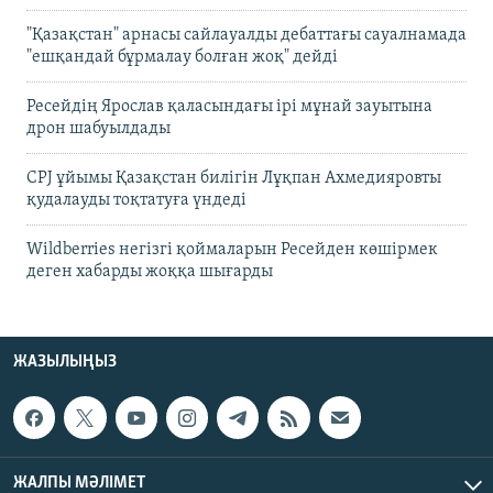
"Қазақстан" арнасы сайлауалды дебаттағы сауалнамада
"ешқандай бұрмалау болған жоқ" дейді
Ресейдің Ярослав қаласындағы ірі мұнай зауытына
дрон шабуылдады
CPJ ұйымы Қазақстан билігін Лұқпан Ахмедияровты
қудалауды тоқтатуға үндеді
Wildberries негізгі қоймаларын Ресейден көшірмек
деген хабарды жоққа шығарды
ЖАЗЫЛЫҢЫЗ
ЖАЛПЫ МӘЛІМЕТ