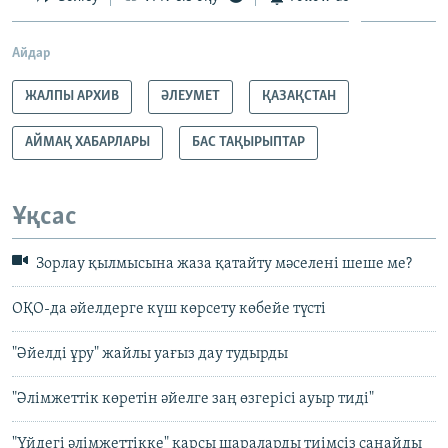
Айдар
ЖАЛПЫ АРХИВ
ӘЛЕУМЕТ
ҚАЗАҚСТАН
АЙМАҚ ХАБАРЛАРЫ
БАС ТАҚЫРЫПТАР
Ұқсас
Зорлау қылмысына жаза қатайту мәселені шеше ме?
ОҚО-да әйелдерге күш көрсету көбейе түсті
"Әйелді ұру" жайлы уағыз дау тудырды
"Әлімжеттік көретін әйелге заң өзгерісі ауыр тиді"
"Үйдегі әлімжеттікке" қарсы шараларды тиімсіз санайды