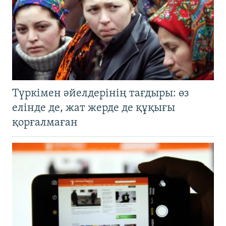
Түркімен әйелдерінің тағдыры: өз
елінде де, жат жерде де құқығы
қорғалмаған