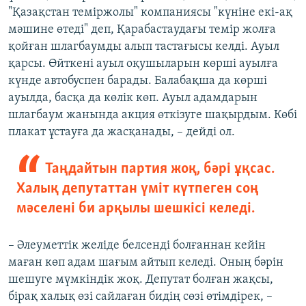
"Қазақстан теміржолы" компаниясы "күніне екі-ақ
мәшине өтеді" деп, Қарабастаудағы темір жолға
қойған шлагбаумды алып тастағысы келді. Ауыл
қарсы. Өйткені ауыл оқушыларын көрші ауылға
күнде автобуспен барады. Балабақша да көрші
ауылда, басқа да көлік көп. Ауыл адамдарын
шлагбаум жанында акция өткізуге шақырдым. Көбі
плакат ұстауға да жасқанады, – дейді ол.
Таңдайтын партия жоқ, бәрі ұқсас.
Халық депутаттан үміт күтпеген соң
мәселені би арқылы шешкісі келеді.
– Әлеуметтік желіде белсенді болғаннан кейін
маған көп адам шағым айтып келеді. Оның бәрін
шешуге мүмкіндік жоқ. Депутат болған жақсы,
бірақ халық өзі сайлаған бидің сөзі өтімдірек, –