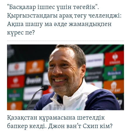
"Басқалар ішпес үшін төгейік".
Қырғызстандағы арақ төгу челленджі:
Ақша шашу ма әлде жамандықпен
күрес пе?
Қазақстан құрамасына шетелдік
бапкер келді. Джон ван’т Схип кім?