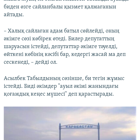
биден өзге сайланбалы қызмет қалмағанын
айтады.
– Халық сайлаған адам батыл сөйлейді, оның
әкімге сөзі көбірек өтеді. Билер депутаттың
шаруасын істейді, депутаттар әкімге тәуелді,
өйткені көбінің кәсібі бар, кедергі жасай ма деп
сескенеді, – дейді ол.
Асылбек Табылдының сөзінше, би тегін жұмыс
істейді. Биді әкімдер "ауыл әкімі жанындағы
қоғамдық кеңес мүшесі" деп қарастырады.