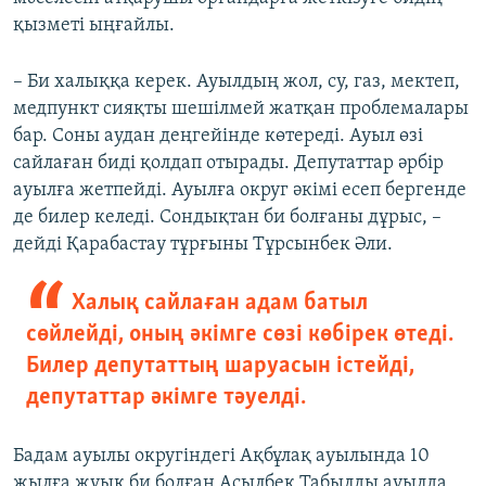
қызметі ыңғайлы.
– Би халыққа керек. Ауылдың жол, су, газ, мектеп,
медпункт сияқты шешілмей жатқан проблемалары
бар. Соны аудан деңгейінде көтереді. Ауыл өзі
сайлаған биді қолдап отырады. Депутаттар әрбір
ауылға жетпейді. Ауылға округ әкімі есеп бергенде
де билер келеді. Сондықтан би болғаны дұрыс, –
дейді Қарабастау тұрғыны Тұрсынбек Әли.
Халық сайлаған адам батыл
сөйлейді, оның әкімге сөзі көбірек өтеді.
Билер депутаттың шаруасын істейді,
депутаттар әкімге тәуелді.
Бадам ауылы округіндегі Ақбұлақ ауылында 10
жылға жуық би болған Асылбек Табылды ауылда