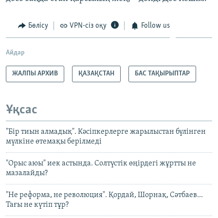
Бөлісу
VPN-сіз оқу
Follow us
Айдар
ЖАЛПЫ АРХИВ
ҚАЗАҚСТАН
БАС ТАҚЫРЫПТАР
Ұқсас
"Бір тиын алмадық". Кәсіпкерлерге жарылыстан бүлінген
мүлкіне өтемақы берілмеді
"Орыс аюы" иек астында. Солтүстік өңірдегі жұртты не
мазалайды?
"Не реформа, не революция". Қордай, Шорнақ, Сәтбаев...
Тағы не күтіп тұр?