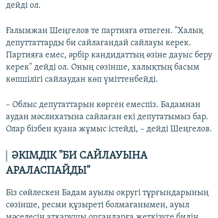
дейді ол.
Ғалымжан Шеңгелов те партияға өтпеген. "Халық
депуттаттарды би сайлағандай сайлауы керек.
Партияға емес, әрбір кандидаттың өзіне дауыс беру
керек" дейді ол. Оның сөзінше, халықтың басым
көпшілігі сайлаудан көп үміттенбейді.
– Облыс депутаттарын көрген емеспіз. Бадамнан
аудан мәслихатына сайлаған екі депутатымыз бар.
Олар бізбен қуана жұмыс істейді, – дейді Шеңгелов.
ӘКІМДІК "БИ САЙЛАУЫНА
АРАЛАСПАЙДЫ"
Біз сөйлескен Бадам ауылы округі тұрғындарының
сөзінше, ресми құзыреті болмағанымен, ауыл
мәселесін атқарушы органдарға жеткізуге бидің