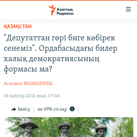
Accessibility
links
Skip
ҚАЗАҚСТАН
to
ЖАҢАЛЫҚТАР
"Депутаттан гөрі биге көбірек
main
САЯСАТ
content
сенеміз". Ордабасыдағы билер
AZATTYQTV
Skip
халық демократиясының
to
ҚАҢТАР ОҚИҒАСЫ
формасы ма?
main
АДАМ ҚҰҚЫҚТАРЫ
Navigation
Асылхан МАМАШҰЛЫ
Skip
ӘЛЕУМЕТ
to
18 қаңтар 2021 жыл, 07:44
ӘЛЕМ
Search
АРНАЙЫ ЖОБАЛАР
Бөлісу
VPN-сіз оқу
Русский