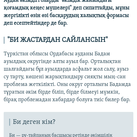
Аудан әкімдігі оларды "әкімдік жанындағы
қоғамдық кеңес мүшелері" деп сипаттайды, мұны
жергілікті өзін өзі басқарудың халықтық формасы
деп есептейтіндер де бар.
"БИ ЖАСТАРДАН САЙЛАНСЫН"
Түркістан облысы Ордабасы ауданы Бадам
ауылдық округінде алты ауыл бар. Орталықтан
шалғайдағы бұл ауылдарда асфальт жол салу, ауыз
су тарту, көшені жарықтандыру сияқты мың-сан
проблема жеткілікті. Оны округ орталығы Бадамда
тұратын әкім бірде біліп, бірде білмеуі мүмкін,
бірақ проблемадан хабардар болуға тиіс билер бар.
Би деген кім?
Би — ру-тайпаның басшысы ретінде әкімшілік