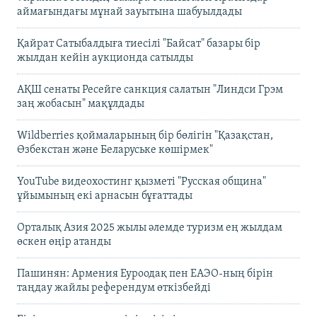
аймағындағы мұнай зауытына шабуылдады
Қайрат Сатыбалдыға тиесілі "Байсат" базары бір
жылдан кейін аукционда сатылды
АҚШ сенаты Ресейге санкция салатын "Линдси Грэм
заң жобасын" мақұлдады
Wildberries қоймаларының бір бөлігін "Қазақстан,
Өзбекстан және Беларуське көшірмек"
YouTube видеохостинг қызметі "Русская община"
ұйымының екі арнасын бұғаттады
Орталық Азия 2025 жылы әлемде туризм ең жылдам
өскен өңір атанды
Пашинян: Армения Еуроодақ пен ЕАЭО-ның бірін
таңдау жайлы референдум өткізбейді