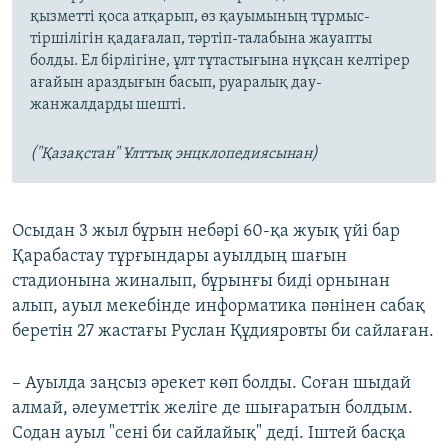
қызметті қоса атқарып, өз қауымының тұрмыс-
тіршілігін қадағалап, тәртіп-талабына жауапты
болды. Ел бірлігіне, ұлт тұтастығына нұқсан келтірер
ағайын араздығын басып, руаралық дау-
жанжалдарды шешті.
("Қазақстан" Ұлттық энцклопедиясынан)
Осыдан 3 жыл бұрын небәрі 60-қа жуық үйі бар
Қарабастау тұрғындары ауылдың шағын
стадионына жиналып, бұрынғы биді орнынан
алып, ауыл мекебінде информатика пәнінен сабақ
беретін 27 жастағы Руслан Құдияровты би сайлаған.
– Ауылда заңсыз әрекет көп болды. Соған шыдай
алмай, әлеуметтік желіге де шығаратын болдым.
Содан ауыл "сені би сайлайық" деді. Іштей басқа