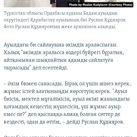
Түркістан облысы Ордабасы ауданы Бадам ауылдық
округіндегі Қарабастау ауылының биі Руслан Құдияров.
Фото Руслан Құдияровтың жеке архивінен алынды.
Ауылдағы би сайлауына әкімдік араласпаған.
Халық "әкімдік араласса өздері бүйрегі бұратын,
айтқанынан шықпайтын адамды сайлатуға
тырысады" деп есептейді.
– Әкім бимен санасады. Бірақ ол үшін мінез керек,
жұмыс істей алатыныңды көрсетуің керек. "Ауыл
биісің, мектеп мұғалімісің, ауыл әкімі жанындағы
қоғамдық кеңестің мүшесісің, үш жұмыс ауыр
емес пе?" деп қыспаққа алмақ болған сәттер де
кездесті, одан да өттім, – дейді Руслан Құдияров.