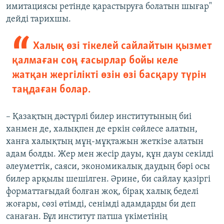
имитациясы ретінде қарастыруға болатын шығар"
дейді тарихшы.
Халық өзі тікелей сайлайтын қызмет
қалмаған соң ғасырлар бойы келе
жатқан жергілікті өзін өзі басқару түрін
таңдаған болар.
– Қазақтың дәстүрлі билер институтының биі
ханмен де, халықпен де еркін сөйлесе алатын,
ханға халықтың мұң-мұқтажын жеткізе алатын
адам болды. Жер мен жесір дауы, құн дауы секілді
әлеуметтік, саяси, экономикалық даудың бәрі осы
билер арқылы шешілген. Әрине, би сайлау қазіргі
форматтағыдай болған жоқ, бірақ халық беделі
жоғары, сөзі өтімді, сенімді адамдарды би деп
санаған. Бұл институт патша үкіметінің