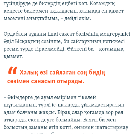
түсіндіруде де билердің еңбегі көп. Қоғамдық
кеңесте билермен ақылдасып, халыққа ең қажет
мәселені анықтаймыз, – дейді әкім.
Ордабасы ауданы ішкі саясат бөлімінің меңгерушісі
Әділ Ысқақтың сөзінше, би сайлауының нәтижесі
ресми түрде тіркелмейді. Өйткені би – қоғамдық
қызмет.
Халық өзі сайлаған соң бидің
сөзімен санасып отырады.
– Әкімдерге де ауыл өмірімен тікелей
шұғылданып, түрлі іс-шаларды ұйымдастыратын
адам болғаны жақсы. Бірақ олар қоғамда зор рөл
атқарады екен деуге болмайды. Баяғы би мен
болыстың заманы өтіп кетті, онымен шатастырмау