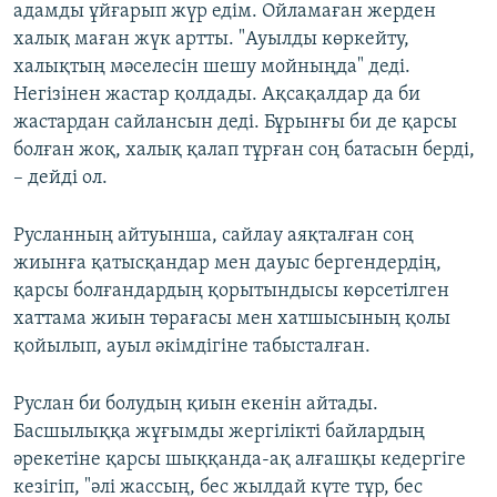
адамды ұйғарып жүр едім. Ойламаған жерден
халық маған жүк артты. "Ауылды көркейту,
халықтың мәселесін шешу мойныңда" деді.
Негізінен жастар қолдады. Ақсақалдар да би
жастардан сайлансын деді. Бұрынғы би де қарсы
болған жоқ, халық қалап тұрған соң батасын берді,
– дейді ол.
Русланның айтуынша, сайлау аяқталған соң
жиынға қатысқандар мен дауыс бергендердің,
қарсы болғандардың қорытындысы көрсетілген
хаттама жиын төрағасы мен хатшысының қолы
қойылып, ауыл әкімдігіне табысталған.
Руслан би болудың қиын екенін айтады.
Басшылыққа жұғымды жергілікті байлардың
әрекетіне қарсы шыққанда-ақ алғашқы кедергіге
кезігіп, "әлі жассың, бес жылдай күте тұр, бес