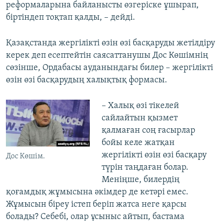
реформаларына байланысты өзгеріске ұшырап,
біртіндеп тоқтап қалды, – дейді.
Қазақстанда жергілікті өзін өзі басқаруды жетілдіру
керек деп есептейтін саясаттанушы Дос Көшімнің
сөзінше, Ордабасы ауданындағы билер – жергілікті
өзін өзі басқарудың халықтық формасы.
– Халық өзі тікелей
сайлайтын қызмет
қалмаған соң ғасырлар
бойы келе жатқан
жергілікті өзін өзі басқару
Дос Көшім.
түрін таңдаған болар.
Меніңше, билердің
қоғамдық жұмысына әкімдер де кетәрі емес.
Жұмысын біреу істеп беріп жатса неге қарсы
болады? Себебі, олар ұсыныс айтып, бастама