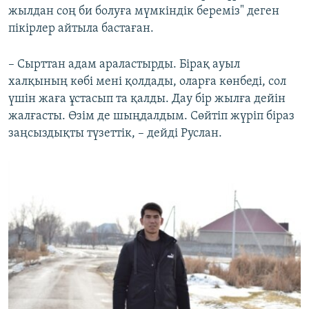
жылдан соң би болуға мүмкіндік береміз" деген
пікірлер айтыла бастаған.
– Сырттан адам араластырды. Бірақ ауыл
халқының көбі мені қолдады, оларға көнбеді, сол
үшін жаға ұстасып та қалды. Дау бір жылға дейін
жалғасты. Өзім де шыңдалдым. Сөйтіп жүріп біраз
заңсыздықты түзеттік, – дейді Руслан.