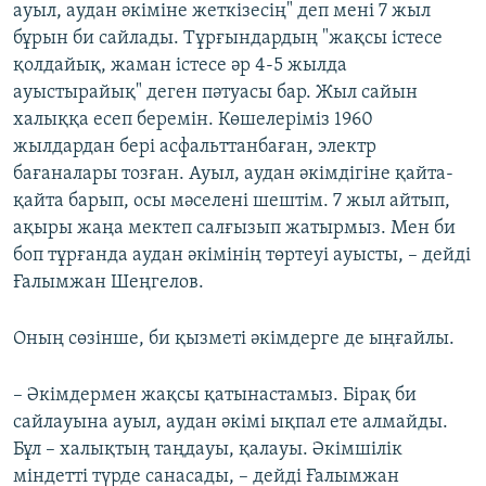
ауыл, аудан әкіміне жеткізесің" деп мені 7 жыл
бұрын би сайлады. Тұрғындардың "жақсы істесе
қолдайық, жаман істесе әр 4-5 жылда
ауыстырайық" деген пәтуасы бар. Жыл сайын
халыққа есеп беремін. Көшелеріміз 1960
жылдардан бері асфальттанбаған, электр
бағаналары тозған. Ауыл, аудан әкімдігіне қайта-
қайта барып, осы мәселені шештім. 7 жыл айтып,
ақыры жаңа мектеп салғызып жатырмыз. Мен би
боп тұрғанда аудан әкімінің төртеуі ауысты, – дейді
Ғалымжан Шеңгелов.
Оның сөзінше, би қызметі әкімдерге де ыңғайлы.
– Әкімдермен жақсы қатынастамыз. Бірақ би
сайлауына ауыл, аудан әкімі ықпал ете алмайды.
Бұл – халықтың таңдауы, қалауы. Әкімшілік
міндетті түрде санасады, – дейді Ғалымжан