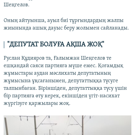
Шеңгелов.
Оның айтуынша, ауыл биі тұрғындардың жалпы
жиынында ашық дауыс беру жолымен сайланады.
"ДЕПУТАТ БОЛУҒА АҚША ЖОҚ"
Руслан Құдияров та, Ғалымжан Шеңгелов те
ешқандай саяси партияға мүше емес. Қоғамдық
жұмыстары аудан мәслихаты депутатының
жұмысына ұқсағанымен, депутаттыққа түсуге
талпынбаған. Біріншіден, депутаттыққа түсу үшін
бір партияға өту керек, екіншіден үгіт-насихат
жүргізуге қаржылары жоқ.