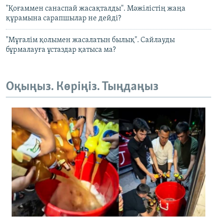
"Қоғаммен санаспай жасақталды". Мәжілістің жаңа
құрамына сарапшылар не дейді?
"Мұғалім қолымен жасалатын былық". Сайлауды
бұрмалауға ұстаздар қатыса ма?
Оқыңыз. Көріңіз. Тыңдаңыз