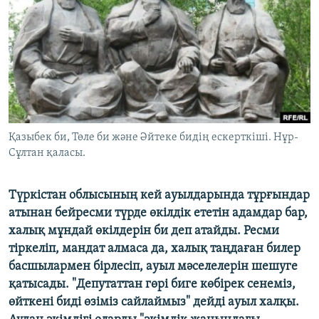
ЖАЗЫЛЫҢЫЗ
Басқа тілдерде
Қазыбек би, Төле би және Әйтеке бидің ескерткіші. Нұр-
Сұлтан қаласы.
Түркістан облысының кей ауылдарында тұрғындар
атынан бейресми түрде өкілдік ететін адамдар бар,
халық мұндай өкілдерін би деп атайды. Ресми
тіркеліп, мандат алмаса да, халық таңдаған билер
басшылармен бірлесіп, ауыл мәселелерін шешуге
қатысады. "Депутаттан гөрі биге көбірек сенеміз,
өйткені биді өзіміз сайлаймыз" дейді ауыл халқы.