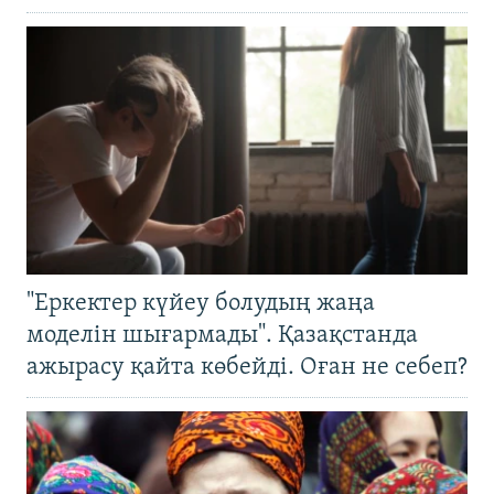
"Еркектер күйеу болудың жаңа
моделін шығармады". Қазақстанда
ажырасу қайта көбейді. Оған не себеп?