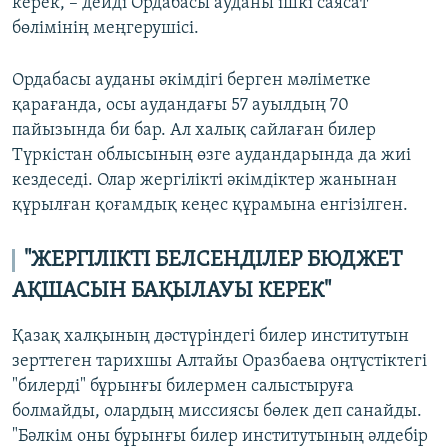
керек, – дейді Ордабасы ауданы ішкі саясат
бөлімінің меңгерушісі.
Ордабасы ауданы әкімдігі берген мәліметке
қарағанда, осы аудандағы 57 ауылдың 70
пайызында би бар. Ал халық сайлаған билер
Түркістан облысының өзге аудандарында да жиі
кездеседі. Олар жергілікті әкімдіктер жанынан
құрылған қоғамдық кеңес құрамына енгізілген.
"ЖЕРГІЛІКТІ БЕЛСЕНДІЛЕР БЮДЖЕТ
АҚШАСЫН БАҚЫЛАУЫ КЕРЕК"
Қазақ халқының дәстүріндегі билер институтын
зерттеген тарихшы Алтайы Оразбаева оңтүстіктегі
"билерді" бұрынғы билермен салыстыруға
болмайды, олардың миссиясы бөлек деп санайды.
"Бәлкім оны бұрынғы билер институтының әлдебір