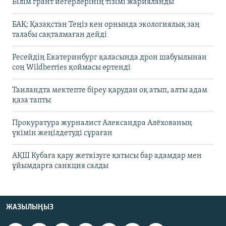
Білім грант иегерлерінің тізімі жарияланды
БАҚ: Қазақстан Теңіз кен орнында экологиялық заң
талабы сақталмаған дейді
Ресейдің Екатеринбург қаласында дрон шабуылынан
соң Wildberries қоймасы өртенді
Таиландта мектепте біреу қарудан оқ атып, алты адам
қаза тапты
Прокуратура журналист Александра Алёхованың
үкімін жеңілдетуді сұраған
АҚШ Кубаға қару жеткізуге қатысы бар адамдар мен
ұйымдарға санкция салды
ЖАЗЫЛЫҢЫЗ