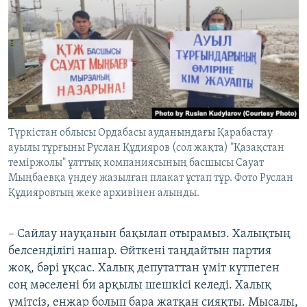
Түркістан облысы Ордабасы ауданындағы Қарабастау
ауылы тұрғыны Руслан Құдияров (сол жақта) "Қазақстан
теміржолы" ұлттық компаниясының басшысы Сауат
Мыңбаевқа үндеу жазылған плакат ұстап тұр. Фото Руслан
Құдияровтың жеке архивінен алынды.
– Сайлау науқанын бақылап отырамыз. Халықтың
белсенділігі нашар. Өйткені таңдайтын партия
жоқ, бәрі ұқсас. Халық депутаттан үміт күтпеген
соң мәселені би арқылы шешкісі келеді. Халық
үмітсіз, енжар болып бара жатқан сияқты. Мысалы,