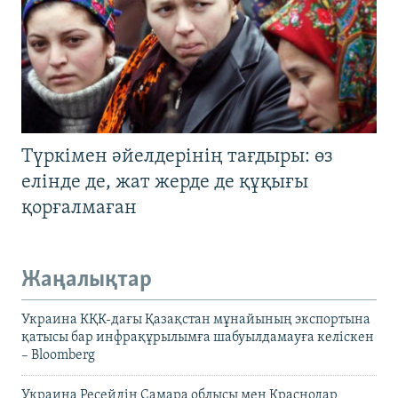
Түркімен әйелдерінің тағдыры: өз
елінде де, жат жерде де құқығы
қорғалмаған
Жаңалықтар
Украина КҚК-дағы Қазақстан мұнайының экспортына
қатысы бар инфрақұрылымға шабуылдамауға келіскен
– Bloomberg
Украина Ресейдің Самара облысы мен Краснодар