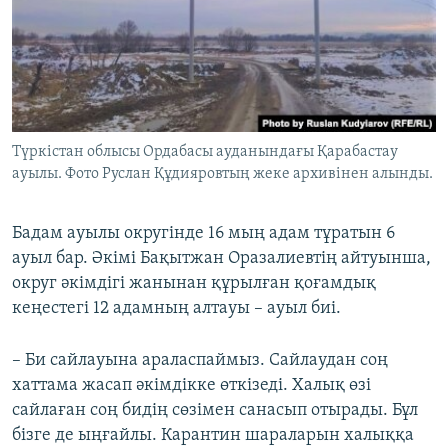
Түркістан облысы Ордабасы ауданындағы Қарабастау
ауылы. Фото Руслан Құдияровтың жеке архивінен алынды.
Бадам ауылы округінде 16 мың адам тұратын 6
ауыл бар. Әкімі Бақытжан Оразалиевтің айтуынша,
округ әкімдігі жанынан құрылған қоғамдық
кеңестегі 12 адамның алтауы – ауыл биі.
– Би сайлауына араласпаймыз. Сайлаудан соң
хаттама жасап әкімдікке өткізеді. Халық өзі
сайлаған соң бидің сөзімен санасып отырады. Бұл
бізге де ыңғайлы. Карантин шараларын халыққа