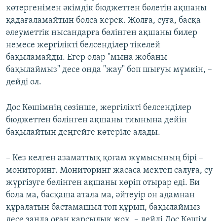
көтергенімен әкімдік бюджеттен бөлетін ақшаны
қадағаламайтын болса керек. Жолға, суға, басқа
әлеуметтік нысандарға бөлінген ақшаны билер
немесе жергілікті белсенділер тікелей
бақыламайды. Егер олар "мына жобаны
бақылаймыз" десе онда "жау" боп шығуы мүмкін, –
дейді ол.
Дос Көшімнің сөзінше, жергілікті белсенділер
бюджеттен бөлінген ақшаны тиынына дейін
бақылайтын деңгейге көтеріле алады.
– Кез келген азаматтық қоғам жұмысының бірі –
мониторинг. Мониторинг жасаса мектеп салуға, су
жүргізуге бөлінген ақшаны көріп отырар еді. Би
бола ма, басқаша атала ма, әйтеуір он адамнан
құралатын бастамашыл топ құрып, бақылаймыз
десе заңда оған қарсылық жоқ, – дейді Дос Көшім.