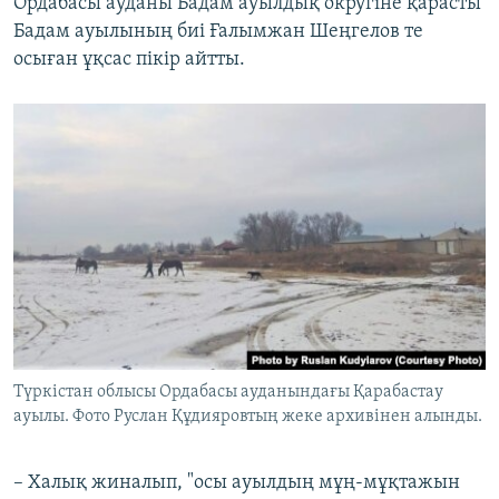
Ордабасы ауданы Бадам ауылдық округіне қарасты
Бадам ауылының биі Ғалымжан Шеңгелов те
осыған ұқсас пікір айтты.
Түркістан облысы Ордабасы ауданындағы Қарабастау
ауылы. Фото Руслан Құдияровтың жеке архивінен алынды.
– Халық жиналып, "осы ауылдың мұң-мұқтажын