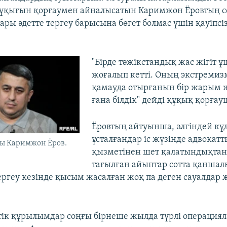
құқығын қорғаумен айналысатын Каримжон Ёровтың с
ары әдетте тергеу барысына бөгет болмас үшін қауіпсі
"Бірде тәжікстандық жас жігіт 
жоғалып кетті. Оның экстреми
қамауда отырғанын бір жарым 
ғана білдік" дейді құқық қорғау
Ёровтың айтуынша, әлгіндей кү
ұсталғандар іс жүзінде адвокат
ы Каримжон Ёров.
қызметінен шет қалатындықтан
тағылған айыптар сотта қаншал
тергеу кезінде қысым жасалған жоқ па деген сауалдар
тік құрылымдар соңғы бірнеше жылда түрлі операциял