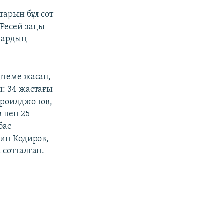
тарын бұл сот
 Ресей заңы
лардың
лтеме жасап,
: 34 жастағы
сроилджонов,
 пен 25
бас
ин Кодиров,
сотталған.