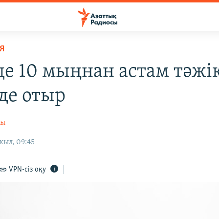
Я
де 10 мыңнан астам тәжі
де отыр
сы
жыл, 09:45
VPN-сіз оқу