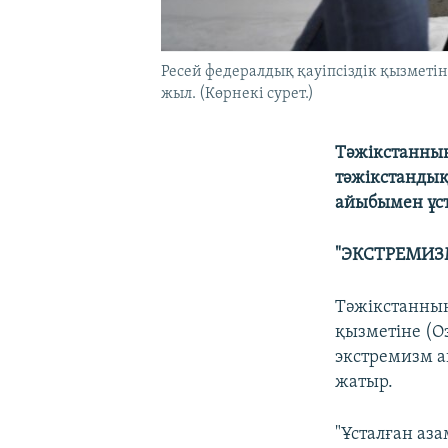
Ресей федералдық қауіпсіздік қызметін
жыл. (Көрнекі сурет.)
Тәжікстанның
тәжікстандық
айыбымен ұст
"ЭКСТРЕМИЗ
Тәжікстанның
қызметіне (О
экстремизм а
жатыр.
"Ұсталған а