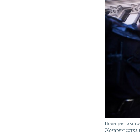
Полиция "экстр
Жоғарғы сотқа к