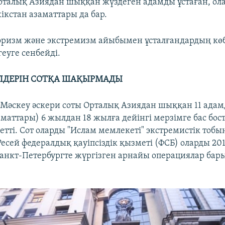
талық Азиядан шыққан жүздеген адамды ұстаған, ол
ікстан азаматтары да бар.
оризм және экстремизм айыбымен ұсталғандардың көб
еуге сенбейді.
ІЛДЕРІН СОТҚА ШАҚЫРМАДЫ
 Мәскеу әскери соты Орталық Азиядан шыққан 11 адамд
аматтары) 6 жылдан 18 жылға дейінгі мерзімге бас бо
 етті. Сот оларды "Ислам мемлекеті" экстремистік тоб
Ресей федералдық қауіпсіздік қызметі (ФСБ) оларды 2
анкт-Петербургте жүргізген арнайы операциялар бар