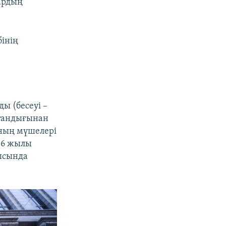
ардың
інің
ы (бесеуі –
стандығынан
ының мүшелері
016 жылы
ысында