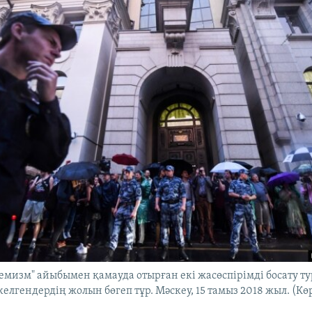
емизм" айыбымен қамауда отырған екі жасөспірімді босату т
елгендердің жолын бөгеп тұр. Мәскеу, 15 тамыз 2018 жыл. (Көр