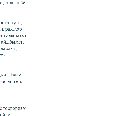
қаңтардың 26-
ионға жуық
мигранттар
уға алынатын.
зм айыбымен
андардың
сей
қылы іздеу
ке ілінген.
е терроризм
сейде