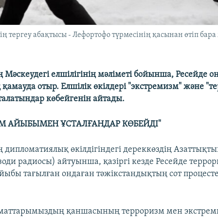
ің тергеу абақтысы - Лефортофо түрмесінің қасынан өтіп бара 
 Мәскеудегі елшілігінің мәліметі бойынша, Ресейде о
 қамауда отыр. Елшілік өкілдері "экстремизм" және "т
алатындар көбейгенін айтады.
М АЙЫБЫМЕН ҰСТАЛҒАНДАР КӨБЕЙДІ"
 дипломатиялық өкілдігіндегі дереккөздің Азаттықты
зоди радиосы) айтуынша, қазіргі кезде Ресейде терро
йыбы тағылған ондаған тәжікстандықтың сот процест
заматтарымыздың қаншасының терроризм мен экстрем