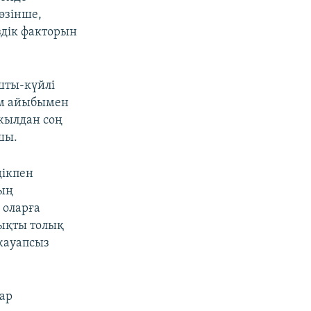
өзінше,
здік факторын
ұшты-күйлі
зм айыбымен
жылдан соң
шы.
дікпен
тың
 оларға
ықты толық
 жауапсыз
ар