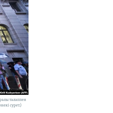
уралы талаппен
некі сурет.)