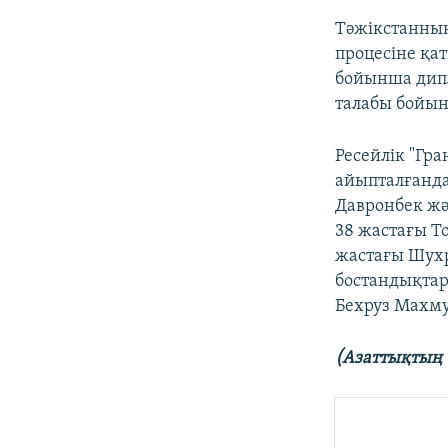
Тәжікстанның
процесіне қа
бойынша дипл
талабы бойы
Ресейлік "Гра
айыпталғанда
Давронбек жә
38 жастағы Т
жастағы Шухр
бостандықтар
Бехруз Махму
(Азаттықтың 