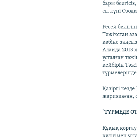
бары белгісіз
сы күні Озод
Ресей билігін
Тәжікстан аз
көбіне заңсы
Алайда 2013 
ұсталған тәж
кейбірін Тәжі
түрмелерінде
Қазіргі кезде
жариялаған, о
"ТҮРМЕДЕ О
Құқық қорғау
күдігімен ұс