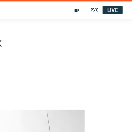
LIVE
РУС
к