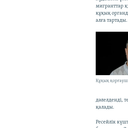
мигранттар 
құқық органд
алға тартады.
Құқық қорғауш
дәлелденді, 
қалады.
Ресейлік күш