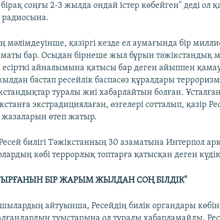
, бірақ соңғы 2-3 жылда ондай істер көбейген" деді ол 
и радиосына.
ің мәлімдеуінше, қазіргі кезде ел аумағында бір милл
аматы бар. Осыдан бірнеше жыл бұрын тәжікстандық 
з есірткі айналымына қатысы бар деген айыппен қама
жылдан бастап ресейлік баспасөз құралдары террори
ікстандықтар туралы жиі хабарлайтын болған. Ұсталғ
кстанға экстрадициялаған, өзгелері сотталып, қазір Ре
 жазаларын өтеп жатыр.
 Ресей билігі Тәжікстанның 30 азаматына Интерпол ар
лардың көбі террорлық топтарға қатысқан деген күдік
ТЫРҒАНЫН БІР ЖАРЫМ ЖЫЛДАН СОҢ БІЛДІК"
шылардың айтуынша, Ресейдің билік органдары көбін
талғандардың туыстарына ол туралы хабарламайды. Ре