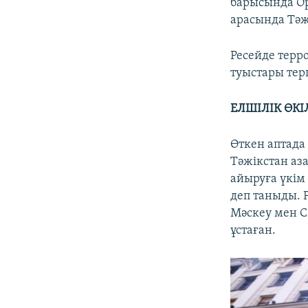
барысында Ор
арасында Тәж
Ресейде терр
туыстары терг
ЕЛШІЛІК ӨК
Өткен аптада
Тәжікстан аз
айыруға үкім
деп таныды. 
Мәскеу мен С
ұстаған.