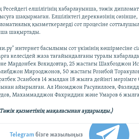
 Ресейдегі елшілігінің хабарлауынша, тәжік дипломат
тысуға шақырмаған. Елшіліктегі дереккөзінің сөзінше,
оматиялық қызметкерлерді сот процесіне сотталушы
нша шақыртады.
ни.ру" интернет басылымы сот үкімінің көшірмесіне сі
рға келесідей жаза тағайындалғаны туралы хабарлады
не Мардонбек Вохидовтар, 25 жастағы Шахбозджон И
олибджон Мирзоджонов, 50 жастағы Розибой Торакулов
атбек Эсанбоев 14 жылдан 18 жылға дейінгі мерзімге 
ынан айырылған. Ал Иномджон Расулиллоев, Фазлидд
дов, Махаммадджон Фахриддин және Умаров 6 жылға 
Тәжік қызметінің мақаласынан аударылды.)
Telegram
бізге жазылыңыз