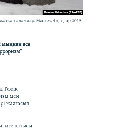
жатқан адамдар. Мәскеy, 4 қаңтар 2019
н мыңнан аса
ерроризм"
ң Тәжік
ризм мен
ері жалғасып
измге қатысы