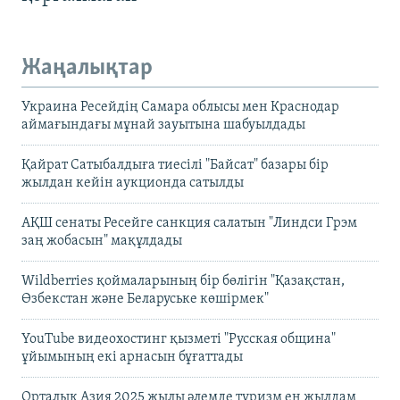
Жаңалықтар
Украина Ресейдің Самара облысы мен Краснодар
аймағындағы мұнай зауытына шабуылдады
Қайрат Сатыбалдыға тиесілі "Байсат" базары бір
жылдан кейін аукционда сатылды
АҚШ сенаты Ресейге санкция салатын "Линдси Грэм
заң жобасын" мақұлдады
Wildberries қоймаларының бір бөлігін "Қазақстан,
Өзбекстан және Беларуське көшірмек"
YouTube видеохостинг қызметі "Русская община"
ұйымының екі арнасын бұғаттады
Орталық Азия 2025 жылы әлемде туризм ең жылдам