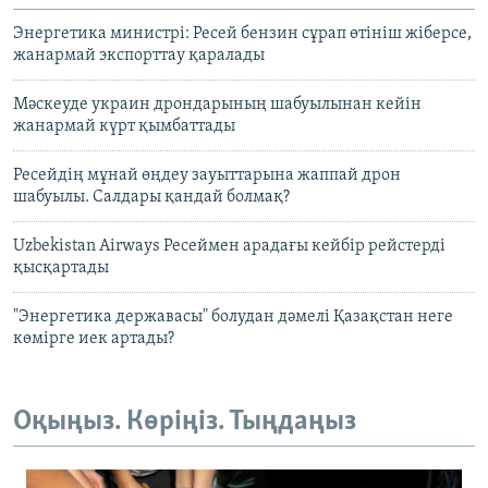
Энергетика министрі: Ресей бензин сұрап өтініш жіберсе,
жанармай экспорттау қаралады
Мәскеуде украин дрондарының шабуылынан кейін
жанармай күрт қымбаттады
Ресейдің мұнай өңдеу зауыттарына жаппай дрон
шабуылы. Салдары қандай болмақ?
Uzbekistan Airways Ресеймен арадағы кейбір рейстерді
қысқартады
"Энергетика державасы" болудан дәмелі Қазақстан неге
көмірге иек артады?
Оқыңыз. Көріңіз. Тыңдаңыз