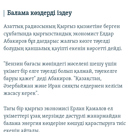
Балама көздерді іздеу
Азаттық радиосының Қырғыз қызметіне берген
сұхбатында қырғызстандық экономист Елдар
Абакиров бұл дағдарыс жалғыз көзге тәуелді
болудың қаншалық қауіпті екенін көрсетті дейді.
"Бензин бағасы жөніндегі мәселені шешу үшін
үкімет бір елге тәуелді болып қалмай, тәуекелге
баруы қажет" деді Абакиров. "Қазақстан,
Әзербайжан және Иран сияқты елдермен келісім
жасасу керек".
Тағы бір қырғыз экономисі Ерлан Қамалов ел
үкіметтері ұзақ мерзімде дәстүрлі жанармайдан
балама энергия көздеріне көшуді қарастыруға тиіс
екенін айтады.