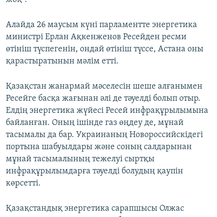
Алайда 26 маусым күні парламентте энергетика
министрі Ерлан Ақкенженов Ресейден ресми
өтініш түспегенін, ондай өтініш түссе, Астана оны
қарастыратынын мәлім етті.
Қазақстан жанармай мәселесін шеше алғанымен
Ресейге басқа жағынан әлі де тәуелді болып отыр.
Елдің энергетика жүйесі Ресей инфрақұрылымына
байланған. Оның ішінде газ өңдеу де, мұнай
тасымалы да бар. Украинаның Новороссийскідегі
портына шабуылдары және соның салдарынан
мұнай тасымалының тежелуі сыртқы
инфрақұрылымдарға тәуелді болудың қаупін
көрсетті.
Қазақстандық энергетика сарапшысы Олжас