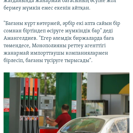
жағдайында жанармай бағасының өсуіне жол
бермеу мүмкін емес екенін айтқан.
"Бағаны күрт көтермей, әрбір екі апта сайын бір
сомнан біртіндеп өсіруге мүмкіндік бар" деді
Амангелдиев. "Егер әлемдік биржаларда баға
төмендесе, Монополияны реттеу агенттігі
жанармай импорттаушы компаниялармен
бірлесіп, бағаны түсіруге тырысады".