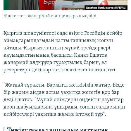
Бішкектегі жанармай станцияларының бірі.
Қырғыз шенеуніктері елде әзірге Ресейдің кейбір
аймақтарындағыдай қатты тапшылық жоғын
айтады. Қырғызстанның мұнай трейдерлері
қауымдастығының басшысы Қанат Ешатов
жанармай алдыруда тұрақтылық барын, ел
резервтеріндегі қор жеткілікті екенін атап өтті.
"Жағдай тұрақты. Барлығы жеткізіліп жатыр. Бізде
бір жарым айдан астам уақытқа жететін қор бар"
деді Ешатов. "Мұнай өнімдерін өңдейтін зауыттар
дрон шабуылдарына ұшырады, соның салдарынан
кейбіреулері уақытша жұмыс істемей тұр".
Тәжікстанда тапшылық қаттырақ