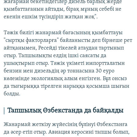
жағармай бекетіндегілер дизель барлық жерде
қымбаттағанын айтады, бірақ мұның себебі не
екенін ешкім түсіндіріп жатқан жоқ".
Тәжік билігі жанармай бағасының қымбаттауы
"сыртқы факторларға" байланысты деп бірнеше рет
айтқанымен, Ресейді тікелей атаудан тартынып
отыр. Тапшылықты елдің ішкі саясаты да
ушықтырып отыр. Тәжік үкіметі импортталатын
бензин мен дизельдің әр тоннасына 30 еуро
көлемінде экологиялық алым енгізген. Бұл онсыз
да тығырыққа тірелген нарыққа қосымша шығын
болды.
Тапшылық Өзбекстанда да байқалды
Жанармай жеткізу жүйесінің бүлінуі Өзбекстанға
да әсер етіп отыр. Авиация керосині тапшы болып,