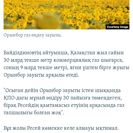
Орынбор газ өңдеу зауыты.
Байділдиновтің айтуынша, Қазақстан жыл сайын
30 млрд текше метр коммерциялық газ шығарса,
соның 9 млрд текше метрі, яғни үштен бірге жуығы
Орынбор зауыты арқылы өтеді.
"Осыған дейін Орынбор зауыты істен шыққанда
ҚПО-дағы мұнай өндіру 30 пайызға төмендеген,
бірақ Ресейдің қамтамасыз етуінің арқасында газ
тапшылығы болған жоқ".
Бұл жолы Ресей көмекке келе алмауы ықтимал.