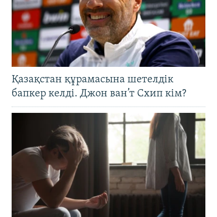
Қазақстан құрамасына шетелдік
бапкер келді. Джон ван’т Схип кім?