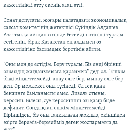
қажеттілікті өтеу екенін атап өтті.
Сенат депутаты, жоғары палатадағы экономикалық
саясат комитетінің жетекшісі Сүйіндік Алдашев
Азаттыққа айтқан сөзінде Ресейдің өтініші туралы
естігенін, бірақ Қазақстан ең алдымен өз
қажеттілігіне басымдық беретінін айтты.
"Оны мен де естідім. Беру туралы. Біз енді бірінші
өзіміздің жағдайымызға қараймыз" деді ол. "Ешкім
бізді міндеттемейді: анау елге бер, мынау елге бер
деп. Әр мемлекет оны түсінеді. Ол тек қана
бензинге байланысты емес. Дизель отыны,
керосин. Білесіз, әуе керосинінің өзі қазір бізде
дефицит. Сондықтан ешкім міндеттемейді.
Біріншіден, біз оны талқылаған жоқпыз, екіншіден
әзірге береміз-бермейміз деген жоспарымыз да
жоқ".