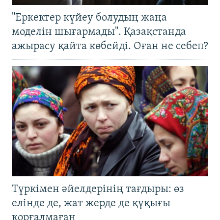
"Еркектер күйеу болудың жаңа
моделін шығармады". Қазақстанда
ажырасу қайта көбейді. Оған не себеп?
Түркімен әйелдерінің тағдыры: өз
елінде де, жат жерде де құқығы
қорғалмаған