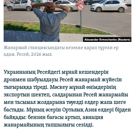
ЖАЗЫЛЫҢЫЗ
Басқа тілдерде
Жанармай станциясындағы кезекке қарап тұрған ер
адам. Ресей, 2026 жыл.
Украинаның Ресейдегі мұнай кешендерін
дронмен шабуылдауы Ресей жанармай жүйесін
тығырыққа тіреді. Мәскеу мұнай өнімдерінің
экспортын шектеп, салдарынан Ресей жанармайы
мен тасымал жолдарына тәуелді елдер жапа шеге
бастады. Мұның әсерін Орталық Азия елдері бірден
байқады: бензин бағасы артып, авиация
жанармайының тапшылығы сезілді.