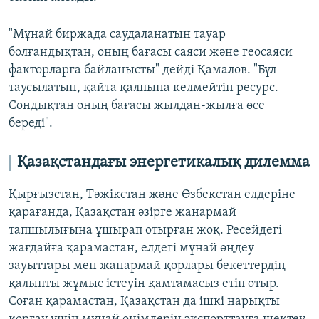
"Мұнай биржада саудаланатын тауар
болғандықтан, оның бағасы саяси және геосаяси
факторларға байланысты" дейді Қамалов. "Бұл —
таусылатын, қайта қалпына келмейтін ресурс.
Сондықтан оның бағасы жылдан-жылға өсе
береді".
Қазақстандағы энергетикалық дилемма
Қырғызстан, Тәжікстан және Өзбекстан елдеріне
қарағанда, Қазақстан әзірге жанармай
тапшылығына ұшырап отырған жоқ. Ресейдегі
жағдайға қарамастан, елдегі мұнай өңдеу
зауыттары мен жанармай қорлары бекеттердің
қалыпты жұмыс істеуін қамтамасыз етіп отыр.
Соған қарамастан, Қазақстан да ішкі нарықты