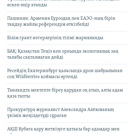
өскен өңір атанды
Пашинян: Армения Еуроодақ пен ЕАЭО-ның бірін
таңдау жайлы референдум өткізбейді
Білім грант иегерлерінің тізімі жарияланды
БАҚ: Қазақстан Теңіз кен орнында экологиялық заң
талабы сақталмаған дейді
Ресейдің Екатеринбург қаласында дрон шабуылынан
соң Wildberries қоймасы өртенді
Таиландта мектепте біреу қарудан оқ атып, алты адам
қаза тапты
Прокуратура журналист Александра Алёхованың
үкімін жеңілдетуді сұраған
АҚШ Кубаға қару жеткізуге қатысы бар адамдар мен