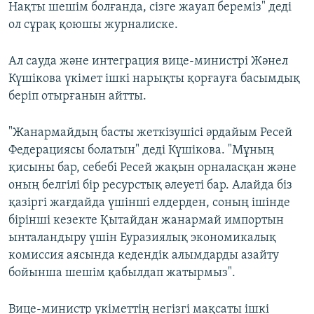
Нақты шешім болғанда, сізге жауап береміз" деді
ол сұрақ қоюшы журналиске.
Ал сауда және интеграция вице-министрі Жәнел
Күшікова үкімет ішкі нарықты қорғауға басымдық
беріп отырғанын айтты.
"Жанармайдың басты жеткізушісі әрдайым Ресей
Федерациясы болатын" деді Күшікова. "Мұның
қисыны бар, себебі Ресей жақын орналасқан және
оның белгілі бір ресурстық әлеуеті бар. Алайда біз
қазіргі жағдайда үшінші елдерден, соның ішінде
бірінші кезекте Қытайдан жанармай импортын
ынталандыру үшін Еуразиялық экономикалық
комиссия аясында кедендік алымдарды азайту
бойынша шешім қабылдап жатырмыз".
Вице-министр үкіметтің негізгі мақсаты ішкі