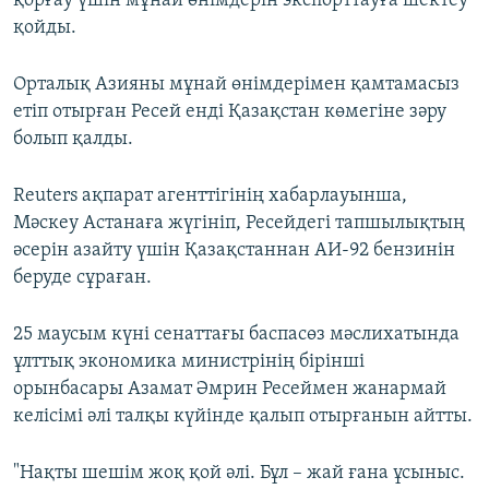
қорғау үшін мұнай өнімдерін экспорттауға шектеу
қойды.
Орталық Азияны мұнай өнімдерімен қамтамасыз
етіп отырған Ресей енді Қазақстан көмегіне зәру
болып қалды.
Reuters ақпарат агенттігінің хабарлауынша,
Мәскеу Астанаға жүгініп, Ресейдегі тапшылықтың
әсерін азайту үшін Қазақстаннан АИ-92 бензинін
беруде сұраған.
25 маусым күні сенаттағы баспасөз мәслихатында
ұлттық экономика министрінің бірінші
орынбасары Азамат Әмрин Ресеймен жанармай
келісімі әлі талқы күйінде қалып отырғанын айтты.
"Нақты шешім жоқ қой әлі. Бұл – жай ғана ұсыныс.