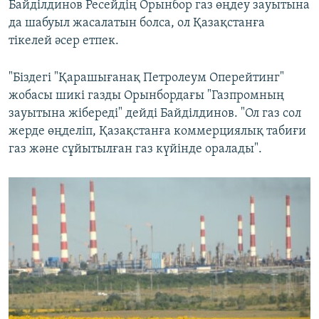
Байділдинов Ресейдің Орынбор газ өңдеу зауытына
да шабуыл жасалатын болса, ол Қазақстанға
тікелей әсер етпек.
"Біздегі "Қарашығанақ Петролеум Оперейтинг"
жобасы шикі газды Орынбордағы "Газпромның
зауытына жібереді" дейді Байділдинов. "Ол газ сол
жерде өңделіп, Қазақстанға коммерциялық табиғи
газ және сұйытылған газ күйінде оралады".