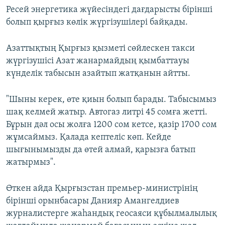
Ресей энергетика жүйесіндегі дағдарысты бірінші
болып қырғыз көлік жүргізушілері байқады.
Азаттықтың Қырғыз қызметі сөйлескен такси
жүргізушісі Азат жанармайдың қымбаттауы
күнделік табысын азайтып жатқанын айтты.
"Шыны керек, өте қиын болып барады. Табысымыз
шақ келмей жатыр. Автогаз литрі 45 сомға жетті.
Бұрын дәл осы жолға 1200 сом кетсе, қазір 1700 сом
жұмсаймыз. Қалада кептеліс көп. Кейде
шығынымызды да өтей алмай, қарызға батып
жатырмыз".
Өткен айда Қырғызстан премьер-министрінің
бірінші орынбасары Данияр Амангелдиев
журналистерге жаһандық геосаяси құбылмалылық