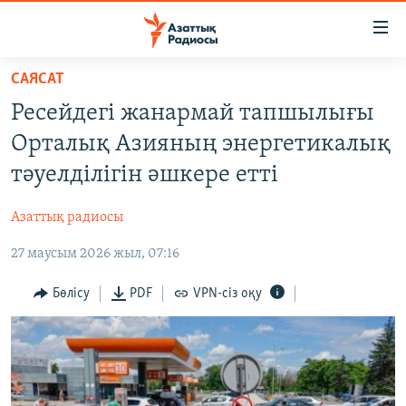
Accessibility
links
Skip
САЯСАТ
to
ЖАҢАЛЫҚТАР
Ресейдегі жанармай тапшылығы
main
САЯСАТ
content
Орталық Азияның энергетикалық
AZATTYQTV
Skip
тәуелділігін әшкере етті
to
ҚАҢТАР ОҚИҒАСЫ
main
Азаттық радиосы
АДАМ ҚҰҚЫҚТАРЫ
Navigation
Skip
27 маусым 2026 жыл, 07:16
ӘЛЕУМЕТ
to
ӘЛЕМ
Бөлісу
PDF
VPN-сіз оқу
Search
АРНАЙЫ ЖОБАЛАР
Русский