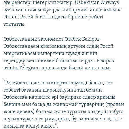
әуе рейстері шегеріліп жатыр. Uzbekistan Airways
әуе компаниясы жуырда жанармай тапшылығына
сілтеп, Ресей бағытындағы бірнеше рейсті
тоқтатты.
Өзбекстандық экономист Отабек Бәкіров
Өзбекстандағы қысымның артуын елдің Ресей
энергетикасы импортына тәуелділігінің
тереңдеуімен тікелей байланыстырды. Бәкіров
өзінің Telegram-арнасында былай деп жазды:
"Ресейден келетін импортқа тәуелді болып, сол
себепті бағаның шарықтауына тап болған
Өзбекстан көршілес әрі бауырлас елдер арқылы
бензин мен басқа да жанармай түрлерінің (пропан
және дизель) балама және тұрақты көздерін табуға
шұғыл түрде назар аударып, бұл мәселеде нақты іс-
қимылға көшуі қажет".