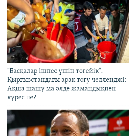
"Басқалар ішпес үшін төгейік".
Қырғызстандағы арақ төгу челленджі:
Ақша шашу ма әлде жамандықпен
күрес пе?