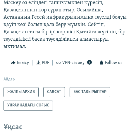
Мәскеу өз еліндегі тапшылықпен күресіп,
Қазақстаннан қор сұрап отыр. Осылайша,
Астананың Ресей инфрақұрылымына тәуелді болуы
қауіп көзі болып қала беру мүмкін. Сөйтіп,
Қазақстан тағы бір ірі көршісі Қытайға жүгініп, бір
тәуелділікті басқа тәуелділікпен алмастыруы
ықтимал.
Бөлісу
PDF
VPN-сіз оқу
Follow us
Айдар
ЖАЛПЫ АРХИВ
САЯСАТ
БАС ТАҚЫРЫПТАР
УКРАИНАДАҒЫ СОҒЫС
Ұқсас