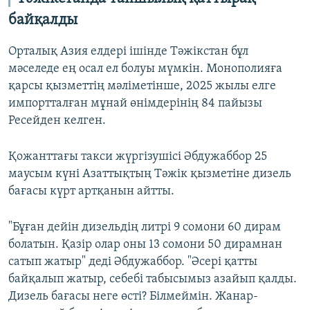
байқалды
Орталық Азия елдері ішінде Тәжікстан бұл
мәселеде ең осал ел болуы мүмкін. Монополияға
қарсы қызметтің мәліметінше, 2025 жылы елге
импортталған мұнай өнімдерінің 84 пайызы
Ресейден келген.
Қожанттағы такси жүргізушісі Әбдужаббор 25
маусым күні Азаттықтың Тәжік қызметіне дизель
бағасы күрт артқанын айтты.
"Бұған дейін дизельдің литрі 9 сомони 60 дирам
болатын. Қазір олар оны 13 сомони 50 дирамнан
сатып жатыр" деді Әбдужаббор. "Әсері қатты
байқалып жатыр, себебі табысымыз азайып қалды.
Дизель бағасы неге өсті? Білмеймін. Жанар-