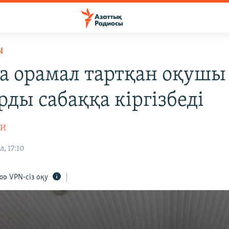
Ы
а орамал тартқан оқушы
рды сабаққа кіргізбеді
ЛИ
, 17:10
VPN-сіз оқу