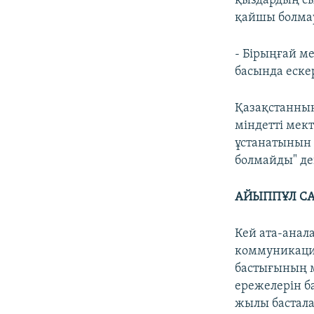
қыздардың сыр
қайшы болмау
- Бірыңғай м
басында ескер
Қазақстанның
міндетті мек
ұстанатынын 
болмайды" де
АЙЫППҰЛ СА
Кей ата-анал
коммуникация
бастығының м
ережелерін б
жылы бастала