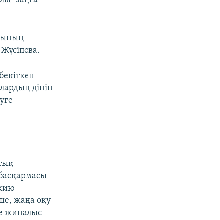
лы" заңға
ылының
 Жүсіпова.
бекіткен
ялардың дінін
уге
тық
 басқармасы
 кию
ше, жаңа оқу
де жиналыс