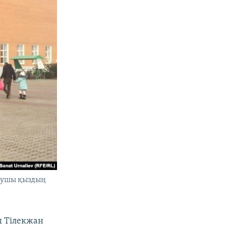
оқушы қыздың
ы Тілекжан