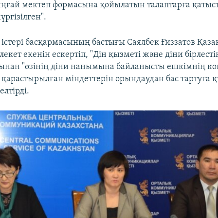
ірыңғай мектеп формасына қойылатын талаптарға қатыст
ргізілген".
 істері басқармасының бастығы Саялбек Ғиззатов Қаза
кет екенін ескертіп, "Дін қызметі және діни бірлесті
ынан "өзінің діни нанымына байланысты ешкімнің ко
 қарастырылған міндеттерін орындаудан бас тартуға 
елтірді.