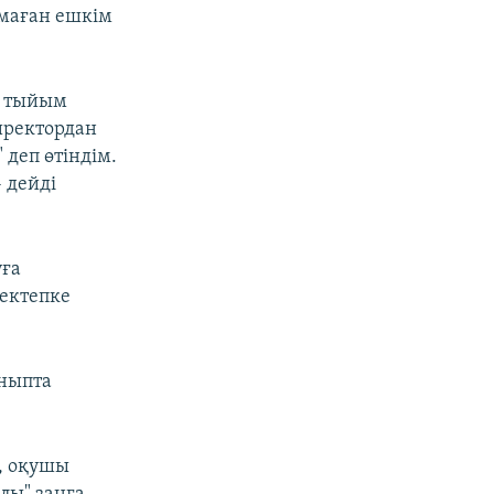
 маған ешкім
ға тыйым
иректордан
 деп өтіндім.
 дейді
уға
ектепке
ыныпта
, оқушы