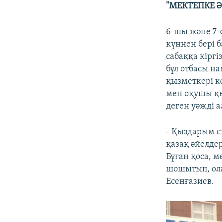
"МЕКТЕПКЕ Ә
6-шы және 7-
күннен бері 
сабаққа кіргі
бұл отбасы н
қызметкері к
мен оқушы қы
деген уәжді а
- Қыздарым с
қазақ әйелдер
Бұған қоса, м
шошытып, ола
Есенғазиев.