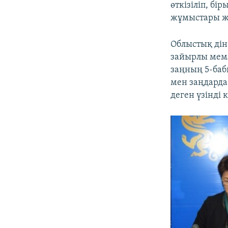
өткізіліп, б
жұмыстары жү
Облыстық дін
зайырлы мемле
заңның 5-баб
мен заңдарда
деген үзінді к