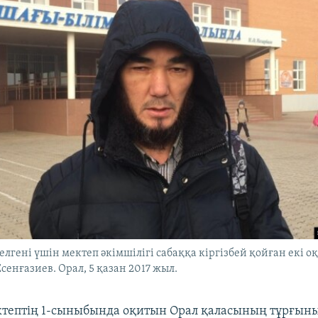
елгені үшін мектеп әкімшілігі сабаққа кіргізбей қойған екі 
Есенғазиев. Орал, 5 қазан 2017 жыл.
ктептің 1-сыныбында оқитын Орал қаласының тұрғын