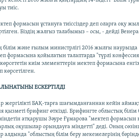
т келбеті 2016 жылғы қаңтардың 14-індегі "Білім тура
ы тиіс.
ектеп формасын ұстануға тиіссіздер деп оларға оқу ж
тілген. Біздің жалғыз талабымыз – осы, - дейді Венера
 білім және ғылым министрлігі 2016 жылғы наурызда 
теп формасына қойылатын талаптарда "түрлі конфесси
көрсететін киім элементтерін мектеп формасына енгіз
п көрсетілген.
ЛЫНАТЫНЫ ЕСКЕРТІЛДІ
ар жергілікті БАҚ-тарға шағымданғаннан кейін аймақ
 қызметі брифинг өткізді. Брифингте облыстық білім
індетін атқарушы Зәуре Ғұмарова "мектеп формасын
арлық оқушылар орындауға міндетті" деді. Оның сөзін
р алдында "облыстың білім беру мекемелерінің бәрін