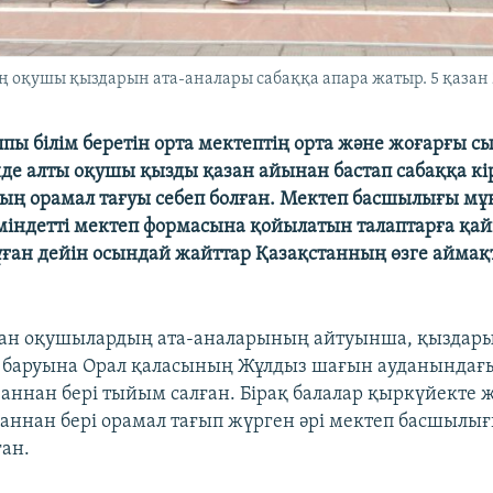
 оқушы қыздарын ата-аналары сабаққа апара жатыр. 5 қазан 
пы білім беретін орта мектептің орта және жоғарғы 
де алты оқушы қызды қазан айынан бастап сабаққа кір
ың орамал тағуы себеп болған. Мектеп басшылығы мұ
 міндетті мектеп формасына қойылатын талаптарға қа
 Бұған дейін осындай жайттар Қазақстанның өзге айма
қан оқушылардың ата-аналарының айтуынша, қыздар
 баруына Орал қаласының Жұлдыз шағын ауданындағ
заннан бері тыйым салған. Бірақ балалар қыркүйекте 
аннан бері орамал тағып жүрген әрі мектеп басшылы
ған.