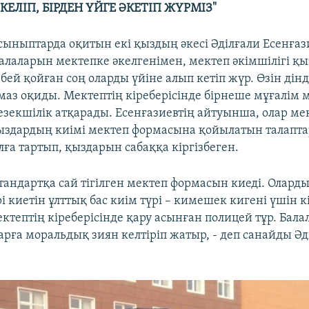
КЕЛІП, БІРДЕН ҮЙГЕ ӘКЕТІП ЖҮРМІЗ"
сыныптарда оқитын екі қыздың әкесі Әділғали Есенғаз
балаларын мектепке әкелгенімен, мектеп әкімшілігі қ
збей қойған соң оларды үйіне алып кетіп жүр. Өзін ді
амаз оқиды. Мектептің кіреберісінде бірнеше мұғалім 
езекшілік атқарады. Есенғазиевтің айтуынша, олар м
здардың киімі мектеп формасына қойылатын талаптар
лға тартып, қыздарын сабаққа кіргізбеген.
тандартқа сай тігілген мектеп формасын киеді. Оларды
і киетін ұлттық бас киім түрі – кимешек кигені үшін к
ектептің кіреберісінде қару асынған полицей тұр. Бал
рға моральдық зиян келтіріп жатыр, - деп санайды Әд