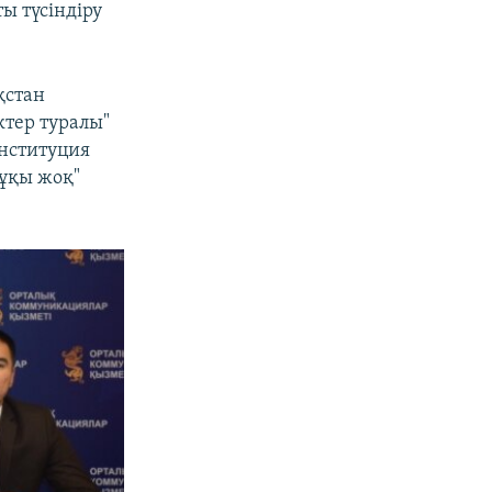
ы түсіндіру
қстан
ктер туралы"
нституция
құқы жоқ"