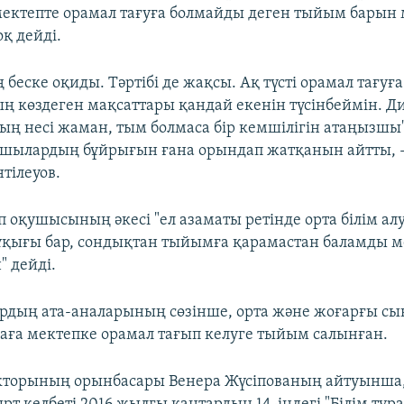
мектепте орамал тағуға болмайды деген тыйым барын
қ дейді.
 беске оқиды. Тәртібі де жақсы. Ақ түсті орамал тағу
ң көздеген мақсаттары қандай екенін түсінбеймін. Д
ың несі жаман, тым болмаса бір кемшілігін атаңызшы"
асшылардың бұйрығын ғана орындап жатқанын айтты, -
тілеуов.
 оқушысының әкесі "ел азаматы ретінде орта білім ал
қығы бар, сондықтан тыйымға қарамастан баламды м
" дейді.
дың ата-аналарының сөзінше, орта және жоғарғы с
лаға мектепке орамал тағып келуге тыйым салынған.
кторының орынбасары Венера Жүсіпованың айтуынша