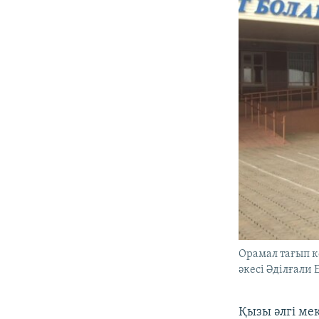
Орамал тағып к
әкесі Әділғали 
Қызы әлгі ме