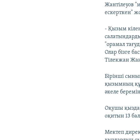
Жантілеуов "
ескерткен" жо
- Қызым кілең
салатындарды
"орамал тағуд
Олар бізге б
Тілекжан Жан
Бірінші сынып
қызымның құ
әкеле беремін
Оқушы қыздар
оқитын 13 ба
Мектеп дире