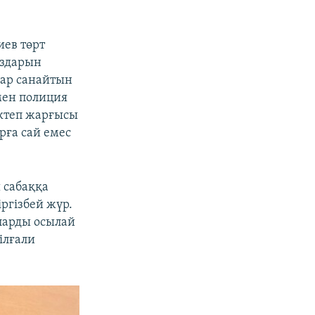
иев төрт
ыздарын
ндар санайтын
мен полиция
ектеп жарғысы
ға сай емес
 сабаққа
іргізбей жүр.
аларды осылай
ілғали