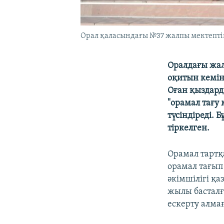
Орал қаласындағы №37 жалпы мектептің
Оралдағы жал
оқитын кемін
Оған қыздард
"орамал тағу
түсіндіреді.
тіркелген.
Орамал тарт
орамал тағып
әкімшілігі қа
жылы басталғ
ескерту алма