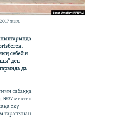
2017 жыл.
сыныптарында
гізбеген.
ның себебін
йшы" деп
қтарында да
ының сабаққа
ы №37 мектеп
жаңа оқу
ғы тарапынан