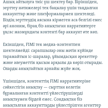
Ашық айтылуға тиіс үш шектеу бар. Біріншіден,
зерттеу нәтижелері тек бақылау үшін таңдалған
аккаунттар және платформалармен шектеледі.
Біздің зерттеудің аясына кірмеген аса белгілі емес
әрі аноним, бірақ біз анықтаған нарративтерге
ұқсас мазмұндағы контенті бар аккаунт өте көп.
Екіншіден, FIMI тек медиа-контентпен
шектелмейді: сарапшылар оны мәтін күйінде
тарамайтын іс-шаралар, ұйымдасқан әрекеттер
және әлеуметтік қысым арқылы да көріп отырады.
Оларды анықтайтын арнайы жүйе жоқ.
Үшіншіден, контенттің FIMI нарративтеріне
сәйкестігін анықтау — сырттан келетін
бұрмаланған контентті үйлестірушілерді
анықтаумен бірдей емес. Сондықтан біз
анықталған аккаунттарды үйлестірілген агенттер