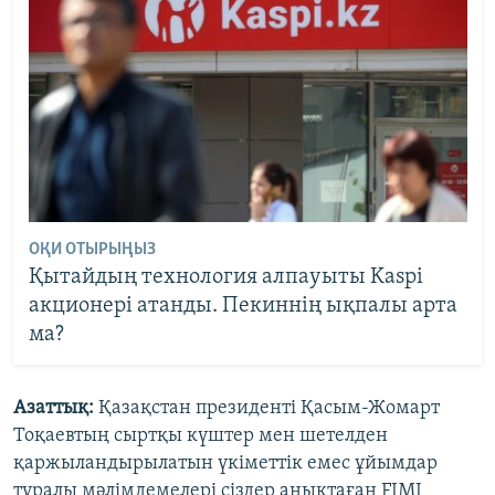
ОҚИ ОТЫРЫҢЫЗ
Қытайдың технология алпауыты Kaspi
акционері атанды. Пекиннің ықпалы арта
ма?
Азаттық:
Қазақстан президенті Қасым-Жомарт
Тоқаевтың сыртқы күштер мен шетелден
қаржыландырылатын үкіметтік емес ұйымдар
туралы мәлімдемелері сіздер анықтаған FIMI