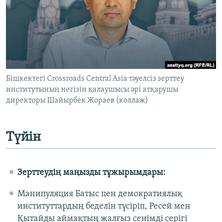
ЖАЗЫЛЫҢЫЗ
Басқа тілдерде
Бішкектегі Crossroads Central Asia тәуелсіз зерттеу
институтының негізін қалаушысы әрі атқарушы
директоры Шайырбек Жораев (коллаж)
Түйін
Зерттеудің маңызды тұжырымдары:
Манипуляция Батыс пен демократиялық
институттардың беделін түсіріп, Ресей мен
Қытайды аймақтың жалғыз сенімді серігі