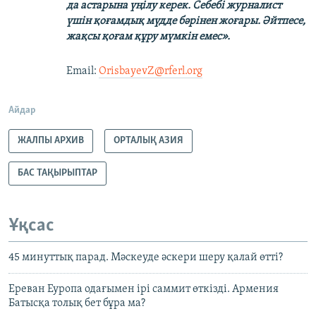
да астарына үңілу керек. Себебі журналист
үшін қоғамдық мүдде бәрінен жоғары. Әйтпесе,
жақсы қоғам құру мүмкін емес».
Email:
OrisbayevZ@rferl.org
Айдар
ЖАЛПЫ АРХИВ
ОРТАЛЫҚ АЗИЯ
БАС ТАҚЫРЫПТАР
Ұқсас
45 минуттық парад. Мәскеуде әскери шеру қалай өтті?
Ереван Еуропа одағымен ірі саммит өткізді. Армения
Батысқа толық бет бұра ма?