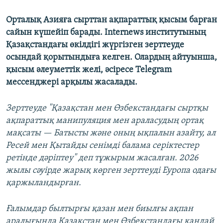
Орталық Азияға сырттан ақпараттық қысым барған
сайын күшейіп барады. Internews институтының
Қазақстандағы өкілдігі жүргізген зерттеуде
осындай қорытындыға келген. Олардың айтуынша,
қысым әлеуметтік желі, әсіресе Telegram
мессенджері арқылы жасалады.
Зерттеуде "Қазақстан мен Өзбекстандағы сыртқы
ақпараттық манипуляция мен араласудың ортақ
мақсаты — Батысты және оның ықпалын азайту, ал
Ресей мен Қытайды сенімді балама серіктестер
ретінде дәріптеу" деп тұжырым жасалған. 2026
жылы сәуірде жарық көрген зерттеуді Еуропа одағы
қаржыландырған.
Ғалымдар былтырғы қазан мен биылғы ақпан
аралығында Қазақстан мен Өзбекстандағы қандай