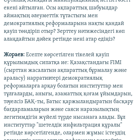
Орталық Азиядағы манипуляцияның негізгі өзегі
екені айтылған. Осы ақпараттық шабуылдар
аймақтың әлеуметтік тұтастығы мен
демократиялық реформаларына нақты қандай
қауіп төндіріп отыр? Зерттеу нәтижесіндегі көп
алаңдайтын дәйек ретінде нені атар едіңіз?
Жораев:
Есепте көрсетілген тікелей қауіп
құрылымдық сипатқа ие: Қазақстандағы FIMI
(сырттан жасалатын ақпараттық бұрмалау және
араласу) нарративтері демократиялық
реформаларға арқау болатын институттар мен
тұлғаларды, анығы, азаматтық қоғам ұйымдарын,
тәуелсіз БАҚ-ты, Батыс қаржыландыратын басқару
бағдарламаларын және саяси наразылықтың
легитимдігін жүйелі түрде нысанаға алады. Бұл
институттар "шетелдік инфильтрация құралы"
ретінде көрсетілгенде, олармен жұмыс істеудің