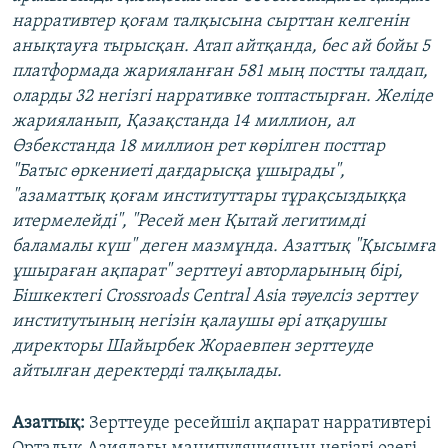
нарративтер қоғам талқысына сырттан келгенін
анықтауға тырысқан. Атап айтқанда, бес ай бойы 5
платформада жарияланған 581 мың постты талдап,
оларды 32 негізгі нарративке топтастырған. Желіде
жарияланып, Қазақстанда 14 миллион, ал
Өзбекстанда 18 миллион рет көрілген посттар
"Батыс өркениеті дағдарысқа ұшырады",
"азаматтық қоғам институттары тұрақсыздыққа
итермелейді", "Ресей мен Қытай легитимді
баламалы күш" деген мазмұнда. Азаттық "Қысымға
ұшыраған ақпарат" зерттеуі авторларының бірі,
Бішкектегі Crossroads Central Asia тәуелсіз зерттеу
институтының негізін қалаушы әрі атқарушы
директоры Шайырбек Жораевпен зерттеуде
айтылған деректерді талқылады.
Азаттық:
Зерттеуде ресейшіл ақпарат нарративтері