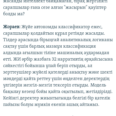
жасанды интеллект байқамаған, бірақ жергілікті
сарапшылар ғана сезе алған "жасырын" қауіптер
болды ма?
Жораев:
Жүйе автономды классификатор емес,
сарапшылар қолдайтын құрал ретінде жасалды.
Тілдер арасында бірыңғай аналитикалық логиканы
сақтау үшін барлық мазмұн классификация
алдында ағылшын тіліне машиналық аудармадан
өтті. ЖИ әрбір жазбаға 32 нарративтің әрқайсысына
сәйкестігі бойынша ұпай беріп отырды, ал
зерттеушілер жүйелі қателерді анықтау және шекті
мәндерді қайта реттеу үшін өңделген деректердің
үлгілерін мезгіл-мезгіл тексеріп отырды. Модель
бақылау кезеңі бойы қайта оқытылып, жетілдірілді.
Кейінгі деректер жиынтығында белгілі бір қателік
пайызы болуы мүмкін екенін ашық айтамыз.