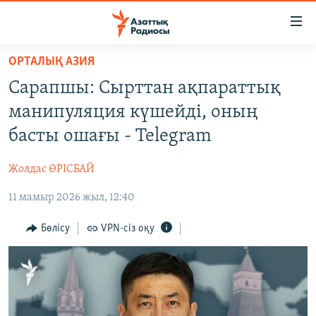
Accessibility
links
Skip
ОРТАЛЫҚ АЗИЯ
to
ЖАҢАЛЫҚТАР
Сарапшы: Сырттан ақпараттық
main
САЯСАТ
content
манипуляция күшейді, оның
AZATTYQTV
Skip
басты ошағы - Telegram
to
ҚАҢТАР ОҚИҒАСЫ
main
Жолдас ӨРІСБАЙ
АДАМ ҚҰҚЫҚТАРЫ
Navigation
Skip
11 мамыр 2026 жыл, 12:40
ӘЛЕУМЕТ
to
ӘЛЕМ
Бөлісу
VPN-сіз оқу
Search
АРНАЙЫ ЖОБАЛАР
Русский