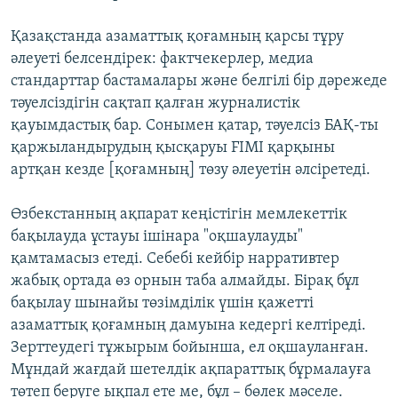
Қазақстанда азаматтық қоғамның қарсы тұру
әлеуеті белсендірек: фактчекерлер, медиа
стандарттар бастамалары және белгілі бір дәрежеде
тәуелсіздігін сақтап қалған журналистік
қауымдастық бар. Сонымен қатар, тәуелсіз БАҚ-ты
қаржыландырудың қысқаруы FIMI қарқыны
артқан кезде [қоғамның] төзу әлеуетін әлсіретеді.
Өзбекстанның ақпарат кеңістігін мемлекеттік
бақылауда ұстауы ішінара "оқшаулауды"
қамтамасыз етеді. Себебі кейбір нарративтер
жабық ортада өз орнын таба алмайды. Бірақ бұл
бақылау шынайы төзімділік үшін қажетті
азаматтық қоғамның дамуына кедергі келтіреді.
Зерттеудегі тұжырым бойынша, ел оқшауланған.
Мұндай жағдай шетелдік ақпараттық бұрмалауға
төтеп беруге ықпал ете ме, бұл – бөлек мәселе.