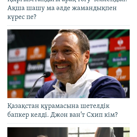
Ақша шашу ма әлде жамандықпен
күрес пе?
Қазақстан құрамасына шетелдік
бапкер келді. Джон ван’т Схип кім?