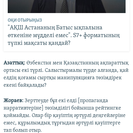
ОҚИ ОТЫРЫҢЫЗ
"АҚШ Астананың Батыс ықпалына
өткеніне мүдделі емес". S7+ форматының
түпкі мақсаты қандай?
Азаттық:
Өзбекстан мен Қазақстанның ақпараттық
ортасы екі түрлі. Салыстырмалы түрде алғанда, қай
елдің қоғамы сыртқы манипуляцияға төзімдірек
екені байқалады?
Жораев:
Зерттеуде бұл екі елді [пропаганда
нарративтеріне] төзімділігі бойынша рейтингке
қоймайды. Олар бір қауіптің әртүрлі деңгейлеріне
емес, құрылымдық тұрғыдан әртүрлі қауіптерге
тап болып отыр.