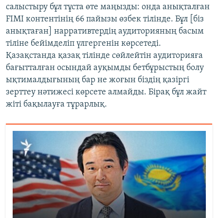
салыстыру бұл тұста өте маңызды: онда анықталған
FIMI контентінің 66 пайызы өзбек тілінде. Бұл [біз
анықтаған] нарративтердің аудиторияның басым
тіліне бейімделіп үлгергенін көрсетеді.
Қазақстанда қазақ тілінде сөйлейтін аудиторияға
бағытталған осындай ауқымды бетбұрыстың болу
ықтималдығының бар не жоғын біздің қазіргі
зерттеу нәтижесі көрсете алмайды. Бірақ бұл жайт
жіті бақылауға тұрарлық.