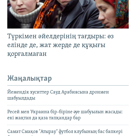
Түркімен әйелдерінің тағдыры: өз
елінде де, жат жерде де құқығы
қорғалмаған
Жаңалықтар
Йемендік хуситтер Сауд Арабиясына дронмен
шабуылдады
Ресей мен Украина бір-біріне әуе шабуылын жасады:
екі жақтан да қаза тапқандар бар
Самат Смақов "Атырау" футбол клубының бас бапкері