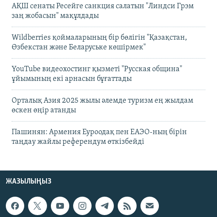
АҚШ сенаты Ресейге санкция салатын "Линдси Грэм
заң жобасын" мақұлдады
Wildberries қоймаларының бір бөлігін "Қазақстан,
Өзбекстан және Беларуське көшірмек"
YouTube видеохостинг қызметі "Русская община"
ұйымының екі арнасын бұғаттады
Орталық Азия 2025 жылы әлемде туризм ең жылдам
өскен өңір атанды
Пашинян: Армения Еуроодақ пен ЕАЭО-ның бірін
таңдау жайлы референдум өткізбейді
ЖАЗЫЛЫҢЫЗ