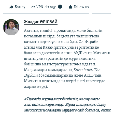
Бөлісу
VPN-сіз оқу
Follow us
Жолдас ӨРІСБАЙ
Азаттық тілшісі, пропаганда және биліктің
қоғамдық пікірді бақылауға талпынуына
қатысты зерттеулер жасайды. Әл-Фараби
атындағы Қазақ ұлттық университетінде
бакалавр дәрежесін алған. АҚШ-тағы Мичиган
штаты университетінде журналистика
бойынша магистратураны тәмамдаған.
Мақалалары халықаралық
Eurasianet, The
Diplomat
басылымдарында және АҚШ-тың
Мичиган штатындағы жергілікті газеттерде
жарық көрді.
«Тәуелсіз журналист биліктің жасырғысы
келгенін әшкере етеді. Бірақ шындықты іздеу
миссиясы қоғамдық мүддеге сай болмаса, оның