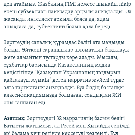
деп атаймыз. Жазбаның FIMI немесе шынайы пікір
екені субъективті пайымдау арқылы анықталды. Ол
жасанды интеллект арқылы болса да, адам
анықтаса да, субъективті болып қала береді.
Зерттеудің сапалық құрамдас бөлігі өте маңызды
болды. Өйткені сарапшылар автоматтың бақылауы
жете алмайтын тұстарды көре алады. Мысалы,
сұхбаттар барысында Қазақстанның медиа
кеңістігінде "Қазақстан Украинаның тағдырын
қайталауы мүмкін" деген нарратив жүйелі түрде
алға тартылғаны анықталды. Бұл біздің бастапқы
классификациямызда болмаған, сондықтан ЖИ
оны таппаған еді.
Азаттық:
Зерттеудегі 32 нарративтің басым бөлігі
Батысты жағымсыз, ал Ресей мен Қытайды сенімді
әрі балама күш ретінде көрсетуді көздейді. Бұл