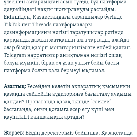
үлесінен айтарлықтай асып түседі, бұл платформа
деңгейіндегі нақты шоғырлануды растайды.
Екіншіден, Қазақстандағы сарапшылар бүгінде
TikTok пен Threads платформалары
дезинформацияны негізгі таратушылар ретінде
қарқынды дамып жатқанын алға тартады, алайда
олар біздің қазіргі мониторингімізге енбей қалған.
Telegram нарративтер анықталған негізгі ошақ
болуы мүмкін, бірақ ол ұзақ уақыт бойы басты
платформа болып қала бермеуі ықтимал.
Азаттық:
Ресейден келетін ақпараттық қысымның
қазақша сөйлейтін аудиторияға бағытталу ауқымы
қандай? Пропаганда қазақ тілінде "сөйлей"
бастағанда, оның қоғамға әсер ету күші мен
қауіптілігі қаншалықты артады?
Жораев:
Біздің деректеріміз бойынша, Қазақстанда