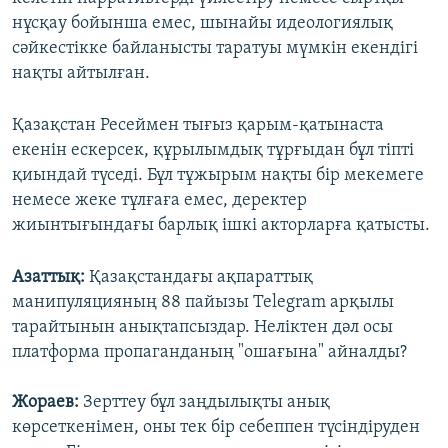
нұсқау бойынша емес, шынайы идеологиялық
сәйкестікке байланысты таратуы мүмкін екендігі
нақты айтылған.
Қазақстан Ресеймен тығыз қарым-қатынаста
екенін ескерсек, құрылымдық тұрғыдан бұл тіпті
қиындай түседі. Бұл тұжырым нақты бір мекемеге
немесе жеке тұлғаға емес, деректер
жиынтығындағы барлық ішкі акторларға қатысты.
Азаттық:
Қазақстандағы ақпараттық
манипуляцияның 88 пайызы Telegram арқылы
тарайтынын анықтапсыздар. Неліктен дәл осы
платформа пропаганданың "ошағына" айналды?
Жораев:
Зерттеу бұл заңдылықты анық
көрсеткенімен, оны тек бір себеппен түсіндіруден