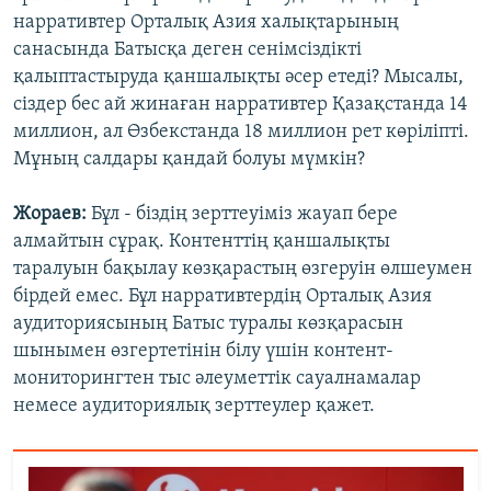
нарративтер Орталық Азия халықтарының
санасында Батысқа деген сенімсіздікті
қалыптастыруда қаншалықты әсер етеді? Мысалы,
сіздер бес ай жинаған нарративтер Қазақстанда 14
миллион, ал Өзбекстанда 18 миллион рет көріліпті.
Мұның салдары қандай болуы мүмкін?
Жораев:
Бұл - біздің зерттеуіміз жауап бере
алмайтын сұрақ. Контенттің қаншалықты
таралуын бақылау көзқарастың өзгеруін өлшеумен
бірдей емес. Бұл нарративтердің Орталық Азия
аудиториясының Батыс туралы көзқарасын
шынымен өзгертетінін білу үшін контент-
мониторингтен тыс әлеуметтік сауалнамалар
немесе аудиториялық зерттеулер қажет.