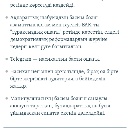
ретінде көрсетуді көздейді.
Ақпараттық шабуылдың басым бөлігі
азаматтық қоғам мен тәуелсіз БАҚ-ты
"тұрақсыздық ошағы" ретінде көрсетіп, елдегі
демократиялық реформалардың жүруіне
кедергі келтіруге бағытталған.
Telegram — насихаттың басты ошағы.
Насихат негізінен орыс тілінде, бірақ ол бірте-
бірте жергілікті аудиторияға бейімделіп
жатыр.
Манипуляцияның басым бөлігін санаулы
аккаунт таратқан, бұл ақпараттық шабуыл
ұйымдасқан сипатта екенін дәлелдейді.