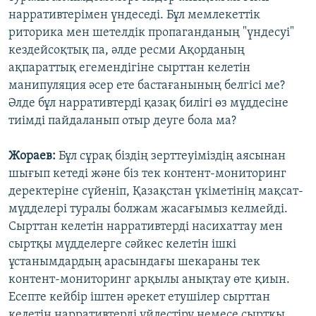
нарративтерімен үндеседі. Бұл мемлекеттік
риторика мен шетелдік пропаганданың "үндесуі"
кездейсоқтық па, әлде ресми Ақорданың
ақпараттық егемендігіне сырттан келетін
манипуляция әсер ете бастағанының белгісі ме?
Әлде бұл нарративтерді қазақ билігі өз мүддесіне
тиімді пайдаланып отыр деуге бола ма?
Жораев:
Бұл сұрақ біздің зерттеуіміздің аясынан
шығып кетеді және біз тек контент-мониторинг
деректеріне сүйеніп, Қазақстан үкіметінің мақсат-
мүдделері туралы болжам жасағымыз келмейді.
Сырттан келетін нарративтерді насихаттау мен
сыртқы мүдделерге сәйкес келетін ішкі
ұстанымдардың арасындағы шекараны тек
контент-мониторинг арқылы анықтау өте қиын.
Есепте кейбір іштен әрекет етушілер сырттан
келетін нарративтерді үйлестіру немесе сыртқы