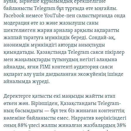
аулақ. Бірнеше құрылымдық ерекшелігіне
байланысты Telegram бұл тұрғыда өте ыңғайлы.
Facebook немесе YouTube-пен салыстырғанда онда
модерация өте аз және жазылушы саны
шектелмеген жария арналар арқылы ақпаратты
жаппай таратуға мүмкіндік береді. Сондай-ақ,
анонимдік мүмкіндігі авторды анықтауды
қиындатады. Қазақстанда Telegram саяси пікірлер
мен жаңалықтарды тұтынудың негізгі алаңына
айналды, яғни FIMI контенті аудитория саяси
ақпарат алу үшін дағдыланған экожүйенің ішінде
айналымда жүреді.
Деректерге қатысты екі маңызды жайтты атап
өткен жөн. Біріншіден, Қазақстандағы Telegram-
ның басымдығы — бұл тек біз жинаған контенттің
көлеміне байланысты емес. Нарратив көрінісіндегі
оның 88% үлесі жалпы жиналған жазбалардың 38%