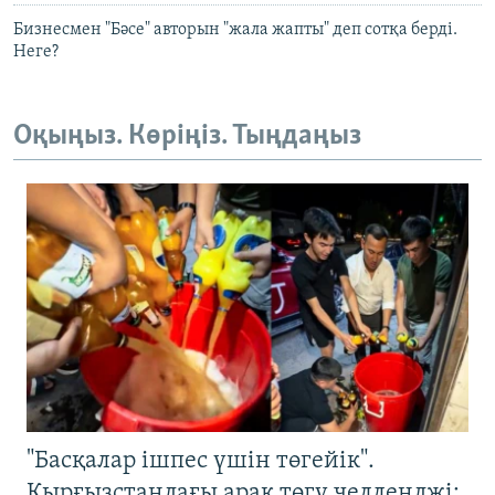
Бизнесмен "Бәсе" авторын "жала жапты" деп сотқа берді.
Неге?
Оқыңыз. Көріңіз. Тыңдаңыз
"Басқалар ішпес үшін төгейік".
Қырғызстандағы арақ төгу челленджі: