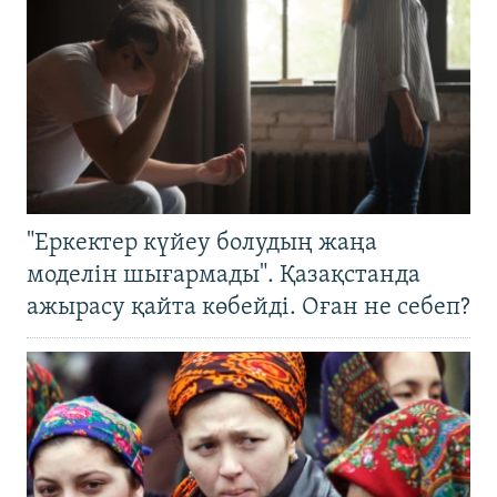
"Еркектер күйеу болудың жаңа
моделін шығармады". Қазақстанда
ажырасу қайта көбейді. Оған не себеп?