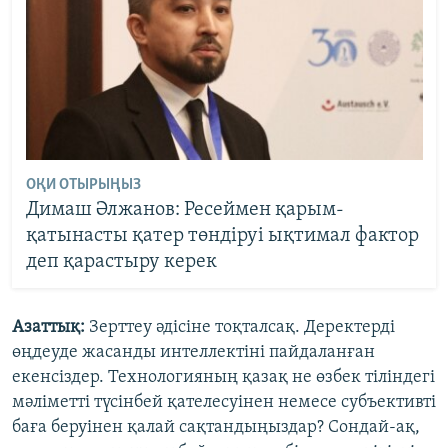
ОҚИ ОТЫРЫҢЫЗ
Димаш Әлжанов: Ресеймен қарым-
қатынасты қатер төндіруі ықтимал фактор
деп қарастыру керек
Азаттық:
Зерттеу әдісіне тоқталсақ. Деректерді
өңдеуде жасанды интеллектіні пайдаланған
екенсіздер. Технологияның қазақ не өзбек тіліндегі
мәліметті түсінбей қателесуінен немесе субъективті
баға беруінен қалай сақтандыңыздар? Сондай-ақ,