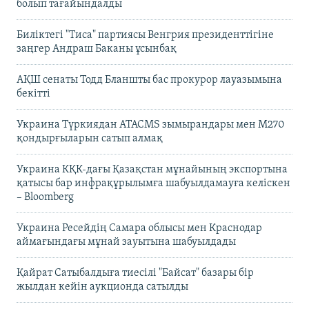
болып тағайындалды
Биліктегі "Тиса" партиясы Венгрия президенттігіне
заңгер Андраш Баканы ұсынбақ
АҚШ сенаты Тодд Бланшты бас прокурор лауазымына
бекітті
Украина Түркиядан ATACMS зымырандары мен M270
қондырғыларын сатып алмақ
Украина КҚК-дағы Қазақстан мұнайының экспортына
қатысы бар инфрақұрылымға шабуылдамауға келіскен
– Bloomberg
Украина Ресейдің Самара облысы мен Краснодар
аймағындағы мұнай зауытына шабуылдады
Қайрат Сатыбалдыға тиесілі "Байсат" базары бір
жылдан кейін аукционда сатылды