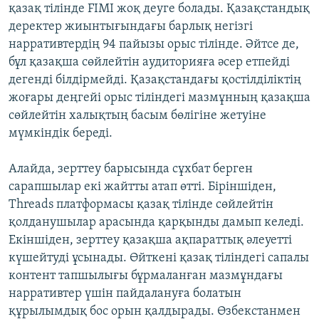
қазақ тілінде FIMI жоқ деуге болады. Қазақстандық
деректер жиынтығындағы барлық негізгі
нарративтердің 94 пайызы орыс тілінде. Әйтсе де,
бұл қазақша сөйлейтін аудиторияға әсер етпейді
дегенді білдірмейді. Қазақстандағы қостілділіктің
жоғары деңгейі орыс тіліндегі мазмұнның қазақша
сөйлейтін халықтың басым бөлігіне жетуіне
мүмкіндік береді.
Алайда, зерттеу барысында сұхбат берген
сарапшылар екі жайтты атап өтті. Біріншіден,
Threads платформасы қазақ тілінде сөйлейтін
қолданушылар арасында қарқынды дамып келеді.
Екіншіден, зерттеу қазақша ақпараттық әлеуетті
күшейтуді ұсынады. Өйткені қазақ тіліндегі сапалы
контент тапшылығы бұрмаланған мазмұндағы
нарративтер үшін пайдалануға болатын
құрылымдық бос орын қалдырады. Өзбекстанмен