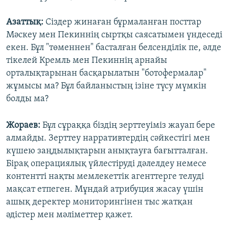
Азаттық:
Сіздер жинаған бұрмаланған посттар
Мәскеу мен Пекиннің сыртқы саясатымен үндеседі
екен. Бұл "төменнен" басталған белсенділік пе, әлде
тікелей Кремль мен Пекиннің арнайы
орталықтарынан басқарылатын "ботофермалар"
жұмысы ма? Бұл байланыстың ізіне түсу мүмкін
болды ма?
Жораев:
Бұл сұраққа біздің зерттеуіміз жауап бере
алмайды. Зерттеу нарративтердің сәйкестігі мен
күшею заңдылықтарын анықтауға бағытталған.
Бірақ операциялық үйлестіруді дәлелдеу немесе
контентті нақты мемлекеттік агенттерге телуді
мақсат етпеген. Мұндай атрибуция жасау үшін
ашық деректер мониторингінен тыс жатқан
әдістер мен мәліметтер қажет.