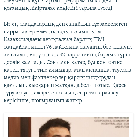
әлеуметтік құны артып, реформаны көздейтін
қоғамдық пікірталас кеңістігі тарыла түседі.
Біз ең алаңдатарлық деп санайтын тұс жекелеген
нарративтер емес, олардың жиынтығы:
Қазақстандағы анықталған барлық FIMI
жағдайларының 76 пайызына жауапты бес аккаунт
ай сайын, еш үзіліссіз 32 нарративтің барлық түрін
дерлік қамтиды. Сонымен қатар, бұл контентке
қарсы тұруға тиіс ұйымдар, атап айтқанда, тәуелсіз
медиа мен фактчекерлер қаржыландырудан
қағылып, қысқарып жатқанда болып отыр. Қарсы
тұру әлеуеті әлсіреген сайын, сырттан араласу
керісінше, шоғырланып жатыр.