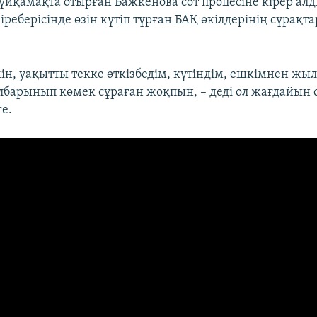
 үйқамақта отырған Бажкенова сот процесіне кірер ал
реберісінде өзін күтіп тұрған БАҚ өкілдерінің сұрақ
ін, уақытты текке өткізбедім, күтіндім, ешкімнен жыл
арынып көмек сұраған жоқпын, – деді ол жағдайын 
е.