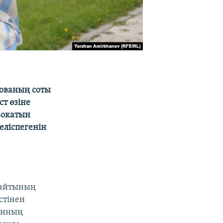
нованың соты
т өзіне
двокатын
еліспегенін
сайтының
стінен
санның