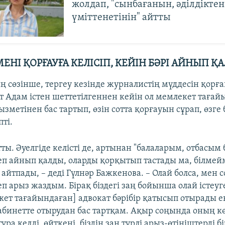
жолдап, "сынбағанын, әділдіктен
үміттенетінін" айтты
МЕНІ ҚОРҒАУҒА КЕЛІСІП, КЕЙІН БӘРІ АЙНЫП Қ
 сөзінше, тергеу кезінде журналистің мүддесін қорғ
т Адам істен шеттетілгеннен кейін ол мемлекет тағай
зметінен бас тартып, өзін сотта қорғауын сұрап, өзге 
пті.
ртты. Әуелгіде келісті де, артынан "балаларым, отбасым 
п айнып қалды, оларды қорқытып тастады ма, білмейм
йтпады, – деді Гүлнәр Бажкенова. – Олай болса, мен с
п арыз жаздым. Бірақ біздегі заң бойынша олай істеу
кет тағайындаған] адвокат бәрібір қатысып отырады ек
абинетте отырудан бас тартқам. Ақыр соңында оның к
ура келді, өйткені, біздің заң түрлі арыз-өтініштерді бі