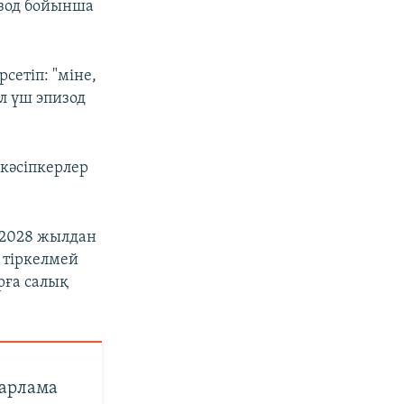
изод бойынша
сетіп: "міне,
Ал үш эпизод
 кәсіпкерлер
і 2028 жылдан
] тіркелмей
рға салық
барлама