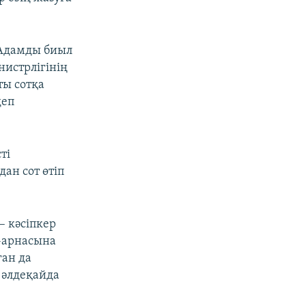
 Адамды биыл
нистрлігінің
ты сотқа
деп
ті
ан сот өтіп
– кәсіпкер
m-арнасына
ан да
 әлдеқайда