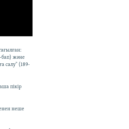
тағылған:
4-бап) және
а салу" (189-
аша пікір
менен неше