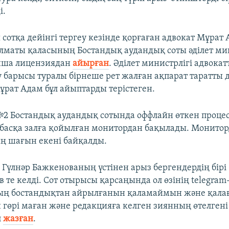
і.
сотқа дейінгі тергеу кезінде қорғаған адвокат Мұрат
Алматы қаласының Бостандық аудандық соты әділет ми
нша лицензиядан
айырған
. Әділет министрлігі адвокат
еу барысы туралы бірнеше рет жалған ақпарат таратты 
Мұрат Адам бұл айыптарды терістеген.
 №2 Бостандық аудандық сотында оффлайн өткен процес
басқа залға қойылған монитордан бақылады. Мониторд
ң шағын екені байқалды.
а Гүлнәр Бажкенованың үстінен арыз бергендердің бірі 
в те келді. Сот отырысы қарсаңында ол өзінің telegra
ың бостандықтан айрылғанын қаламаймын және қалағ
н гөрі маған және редакцияға келген зиянның өтелгені
п
жазған
.