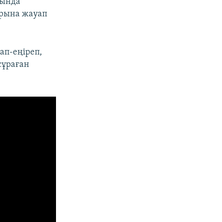
дында
тарына жауап
ап-еңіреп,
сұраған