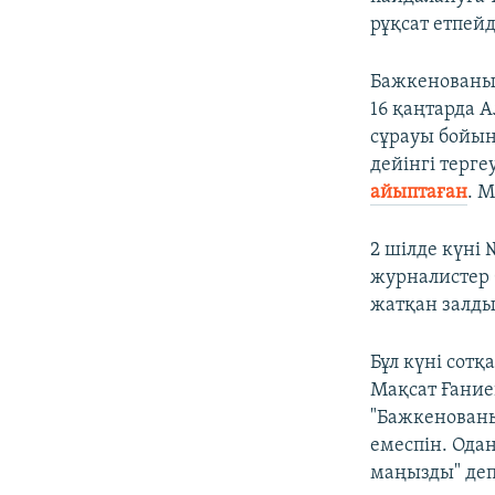
рұқсат етпейд
Бажкенованы 
16 қаңтарда 
сұрауы бойы
дейінгі терг
айыптаған
. 
2 шілде күні
журналистер 
жатқан залды
Бұл күні сотқ
Мақсат Ғание
"Бажкенован
емеспін. Ода
маңызды" де