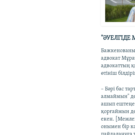
"ӘУЕЛГІДЕ 
Бажкенованың
адвокат Мұра
адвокаттың қы
өтініш білдірі
– Бәрі бас та
алмаймын" де
ашып ештеңе а
қорғаймын де
екен. [Мемле
онымен бір к
пайдалануға т