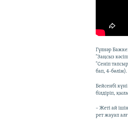
Гүлнәр Бажке
"Заңсыз кәсіп
"Сенiп тапсыр
бап, 4-бөлім).
Бейсенбі күн
білдіріп, қыл
– Жеті ай іш
рет жауап алғ