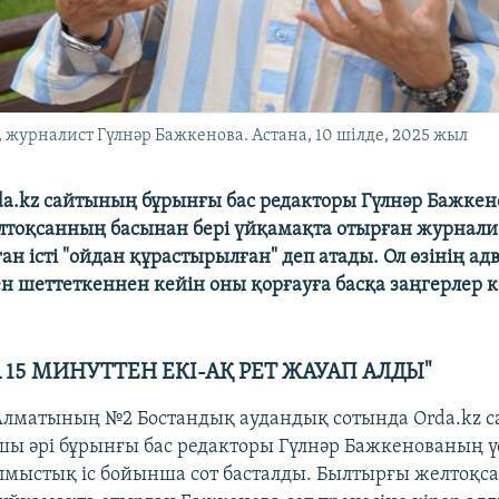
 журналист Гүлнәр Бажкенова. Астана, 10 шілде, 2025 жыл
a.kz сайтының бұрынғы бас редакторы Гүлнәр Бажке
лтоқсанның басынан бері үйқамақта отырған журналис
ан істі "ойдан құрастырылған" деп атады. Ол өзінің а
ен шеттеткеннен кейін оны қорғауға басқа заңгерлер к
 15 МИНУТТЕН ЕКІ-АҚ РЕТ ЖАУАП АЛДЫ"
 Алматының №2 Бостандық аудандық сотында Orda.kz 
ушы әрі бұрынғы бас редакторы Гүлнәр Бажкенованың ү
лмыстық іс бойынша сот басталды. Былтырғы желтоқ