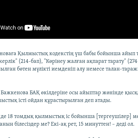
новаға Қылмыстық кодекстің үш бабы бойынша айып 
керлік" (214-бап), "Көрінеу жалған ақпарат тарату" (27
ылған бөтен мүлiктi иемденiп алу немесе талан-таражғ
і Бажкенова БАҚ өкілдеріне осы айыптар жөнінде қысқ
мыстық істі ойдан құрастырылған деп атады.
інде 18 томдық қылмыстық іс бойынша [тергеушілер] 
анын білесіздер ме? Екі-ақ рет, 15 минуттен! – деді ол.