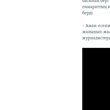
басынан бері
ғимараттың кі
берді.
– Аман-есенм
жалынып-жалб
журналистерг