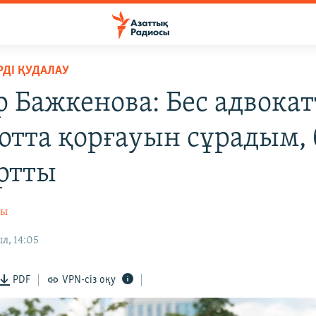
ДІ ҚУДАЛАУ
р Бажкенова: Бес адвока
сотта қорғауын сұрадым, 
артты
сы
л, 14:05
PDF
VPN-сіз оқу