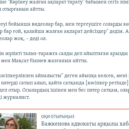
іне "Көрінеу жалған ақпарат тарату" бабымен сегіз эп
 отырғанын айтты.
еуі бойынша видеолар бар, мен тергеушіге соларды көр
 бар ғой, қалайша жалған ақпарат дейсіздер" дедім. 
лар жоқ, – деді ол.
ін мүлікті талан-таражға салды деп айыптаған арызды
 мен Мақсат Ғаниев жазғанын айтты.
 кәсіпкерлікпен айналысты" деген айыпқа келсек, мен
пәтерді сатып алып, қайта сатқанда [кәсіпкер ретінде
деп отыр. Осылардың ішінен мен бес пәтер сатқам, ола
ді журналист.
ОҚИ ОТЫРЫҢЫЗ
Бажкенова адвокаты арқылы ха