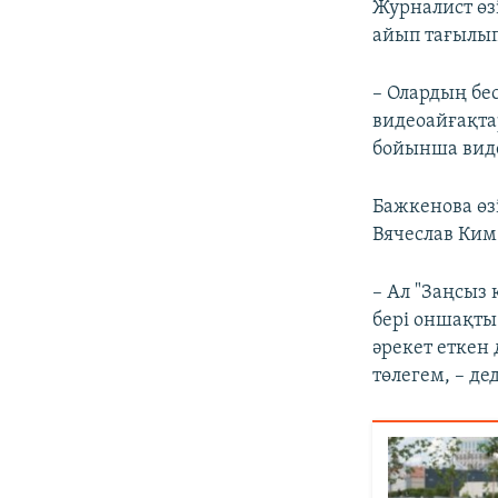
Журналист өз
айып тағылып
– Олардың бес
видеоайғақтар
бойынша видео
Бажкенова өз
Вячеслав Ким
– Ал "Заңсыз
бері оншақты 
әрекет еткен 
төлегем, – де