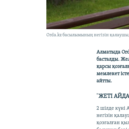
Orda.kz басылымының негізін қалаушы,
Алматыда Ord
басталды. Же
қарсы қозғалғ
мемлекет іст
айтты.
"
ЖЕТІ АЙДА
2 шілде күні
негізін қала
қозғалған қы