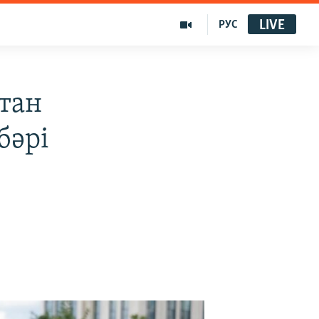
LIVE
РУС
ттан
бәрі