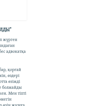
АЛДЫ"
ап жүрген
ындаған
бес адвокатқа
бар, қорғай
ін, өздері
отта өзімді
ге болмайды
ен. Мен тіпті
өмегін
р өзің жазуға