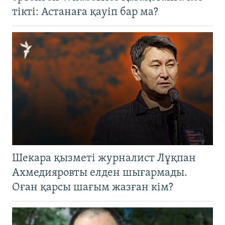
тікті: Астанаға қауіп бар ма?
Шекара қызметі журналист Лұқпан
Ахмедияровты елден шығармады.
Оған қарсы шағым жазған кім?