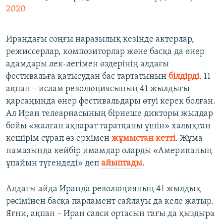
2020
Ирандағы соңғы наразылық кезінде актерлар,
режиссерлар, композиторлар және басқа да өнер
адамдары лек-легімен өздерінің алдағы
фестивальға қатысудан бас тартатынын
білдірді
. 11
ақпан – ислам революциясының 41 жылдығы
қарсаңында өнер фестивальдары өтуі керек болған.
Ал Иран телеарнасының бірнеше дикторы жылдар
бойы «жалған ақпарат таратқаны үшін» халықтан
кешірім сұрап өз еркімен
жұмыстан кетті
. Жұма
намазында кейбір имамдар оларды «Американың
ұпайын түгендеді» деп
айыптады
.
Алдағы айда Иранда революцияның 41 жылдық
рәсімінен басқа парламент сайлауы да келе жатыр.
Яғни, ақпан – Иран саяси ортасын тағы да қыздыра