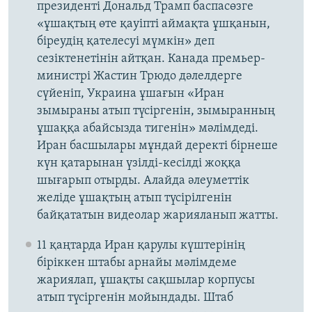
президенті Дональд Трамп баспасөзге
«ұшақтың өте қауіпті аймақта ұшқанын,
біреудің қателесуі мүмкін» деп
сезіктенетінін айтқан. Канада премьер-
министрі Жастин Трюдо дәлелдерге
сүйеніп, Украина ұшағын «Иран
зымыраны атып түсіргенін, зымыранның
ұшаққа абайсызда тигенін» мәлімдеді.
Иран басшылары мұндай деректі бірнеше
күн қатарынан үзілді-кесілді жоққа
шығарып отырды. Алайда әлеуметтік
желіде ұшақтың атып түсірілгенін
байқататын видеолар жарияланып жатты.
11 қаңтарда Иран қарулы күштерінің
біріккен штабы арнайы мәлімдеме
жариялап, ұшақты сақшылар корпусы
атып түсіргенін мойындады. Штаб