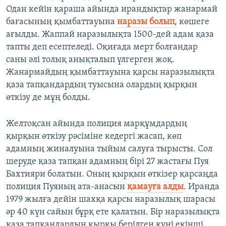
Одан кейін қараша айында ирандықтар жанармай
бағасының қымбаттауына
наразы болып
, көшеге
ағылды. Жаппай наразылықта 1500-дей адам қаза
тапты деп есептеледі. Оқиғада мерт болғандар
саны әлі толық анықталып үлгерген жоқ.
Жанармайдың қымбаттауына қарсы наразылықта
қаза тапқандардың туысына олардың қырқын
өткізу де мұң болды.
Желтоқсан айында полиция марқұмдардың
қырқын өткізу рәсіміне кедергі жасап, көп
адамның жиналуына тыйым салуға тырысты. Сол
шеруде қаза тапқан адамның бірі 27 жастағы Пуя
Бахтияри болатын. Оның қырқын өткізер қарсаңда
полиция Пуяның ата-анасын
қамауға алды
. Иранда
1979 жылға дейін шахқа қарсы наразылық шарасы
әр 40 күн сайын бұрқ ете қалатын. Бір наразылықта
қаза тапқандардың қырқы берілген күні екінші