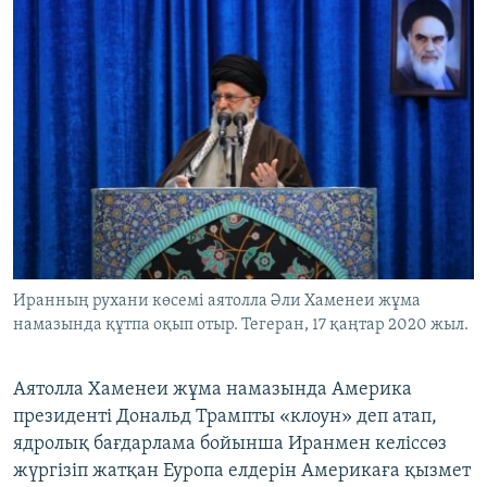
Иранның рухани көсемі аятолла Әли Хаменеи жұма
намазында құтпа оқып отыр. Тегеран, 17 қаңтар 2020 жыл.
Аятолла Хаменеи жұма намазында Америка
президенті Дональд Трампты «клоун» деп атап,
ядролық бағдарлама бойынша Иранмен келіссөз
жүргізіп жатқан Еуропа елдерін Америкаға қызмет