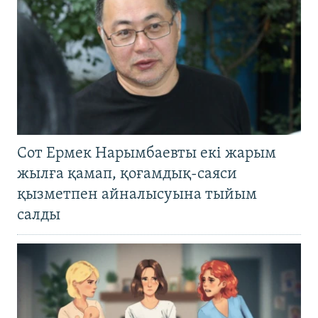
Сот Ермек Нарымбаевты екі жарым
жылға қамап, қоғамдық-саяси
қызметпен айналысуына тыйым
салды