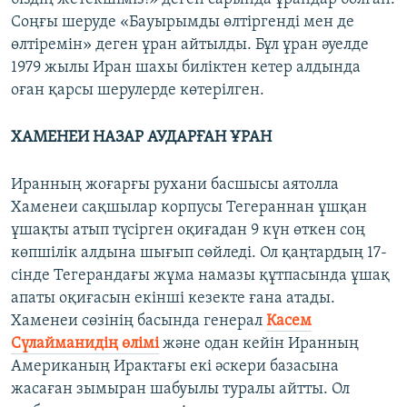
Соңғы шеруде «Бауырымды өлтіргенді мен де
өлтіремін» деген ұран айтылды. Бұл ұран әуелде
1979 жылы Иран шахы биліктен кетер алдында
оған қарсы шерулерде көтерілген.
ХАМЕНЕИ НАЗАР АУДАРҒАН ҰРАН
Иранның жоғарғы рухани басшысы аятолла
Хаменеи сақшылар корпусы Тегераннан ұшқан
ұшақты атып түсірген оқиғадан 9 күн өткен соң
көпшілік алдына шығып сөйледі. Ол қаңтардың 17-
сінде Тегерандағы жұма намазы құтпасында ұшақ
апаты оқиғасын екінші кезекте ғана атады.
Хаменеи сөзінің басында генерал
Касем
Сүлайманидің өлімі
және одан кейін Иранның
Американың Ирактағы екі әскери базасына
жасаған зымыран шабуылы туралы айтты. Ол