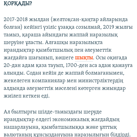
ҚОРҚАДЫ?
2017-2018 жылдан (желтоқсан-қаңтар айларында
болған) кейінгі үзіліс ұзаққа созылмай, 2019 жылғы
тамыз, қараша айындағы жаппай наразылық
шеруіне ұласты. Алғашқы наразылықта
ирандықтар қымбатшылық пен әлеуметтік
жағдайға шағынып, көшеге
шықты
. Осы оқиғада
20-дан адам қаза тауып, 1700-ден аса адам қамауға
алынды. Содан кейін де жаппай болмағанымен,
жекелеген компаниялар мен министрліктердің
алдында әлеуметтік мәселені көтерген жиындар
жиілеп кеткен еді.
Ал былтырғы шілде-тамыздағы шеруде
ирандықтар елдегі экономикалық жағдайдың
нашарлауына, қымбатшылыққа және ұлттық
валютаның құнсыздануына наразылығын білдірді.