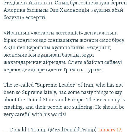
етеді деп айыптаған. Оның бұл сөзіне жауап берген
Америка басшысы Әли Хаменеидің «аузына абай
болуын» ескертті.
«Иранның «жоғарғы жетекшісі» деп аталатын,
бірақ соңғы кезде соншалықты жоғары емес біреу
АҚШ пен Еуропаны күстаналапты. ­Өздерінің
экономикасы құлдырап барады, жұрт
жақындарынан айрылды. Ол өте абайлап сөйлеуі
керек» дейді президент Трамп ол туралы.
The so-called “Supreme Leader” of Iran, who has not
been so Supreme lately, had some nasty things to say
about the United States and Europe. Their economy is
crashing, and their people are suffering. He should be
very careful with his words!
— Donald J. Trump (@realDonaldTrump)
January 17,