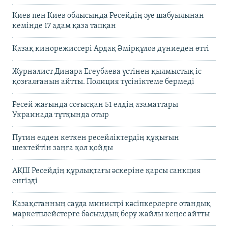
Киев пен Киев облысында Ресейдің әуе шабуылынан
кемінде 17 адам қаза тапқан
Қазақ кинорежиссері Ардақ Әмірқұлов дүниеден өтті
Журналист Динара Егеубаева үстінен қылмыстық іс
қозғалғанын айтты. Полиция түсініктеме бермеді
Ресей жағында соғысқан 51 елдің азаматтары
Украинада тұтқында отыр
Путин елден кеткен ресейліктердің құқығын
шектейтін заңға қол қойды
АҚШ Ресейдің құрлықтағы әскеріне қарсы санкция
енгізді
Қазақстанның сауда министрі кәсіпкерлерге отандық
маркетплейстерге басымдық беру жайлы кеңес айтты