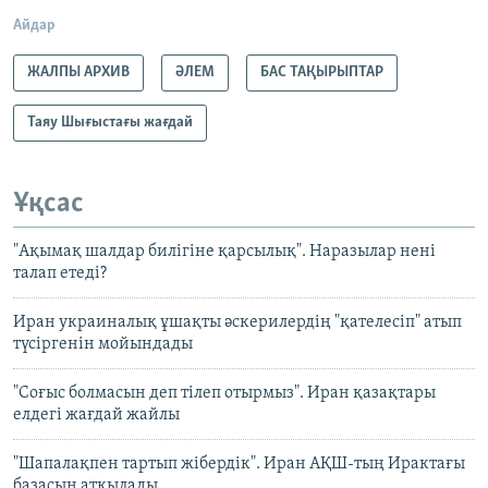
Айдар
ЖАЛПЫ АРХИВ
ӘЛЕМ
БАС ТАҚЫРЫПТАР
Таяу Шығыстағы жағдай
Ұқсас
"Ақымақ шалдар билігіне қарсылық". Наразылар нені
талап етеді?
Иран украиналық ұшақты әскерилердің "қателесіп" атып
түсіргенін мойындады
"Соғыс болмасын деп тілеп отырмыз". Иран қазақтары
елдегі жағдай жайлы
"Шапалақпен тартып жібердік". Иран АҚШ-тың Ирактағы
базасын атқылады