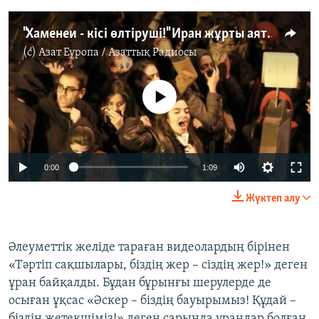
"Хаменеи - кісі өлтіруші!" Иран жұрты аятолланың биліктен кеткенін талап етті
(c)
Азат Еуропа / Азаттық Радиосы
No media source currently available
Auto
0:00
1:09
270p
Жүктеп алу
360p
Auto
270p
360p
404p
404p
Әлеуметтік желіде тараған видеолардың бірінен
«Тәртіп сақшылары, біздің жер – сіздің жер!» деген
1080p
1080p
ұран байқалды. Бұдан бұрынғы шерулерде де
осыған ұқсас «Әскер – біздің бауырымыз! Құдай –
біздің жетекшіміз!» деген сарында ұрандар болған.