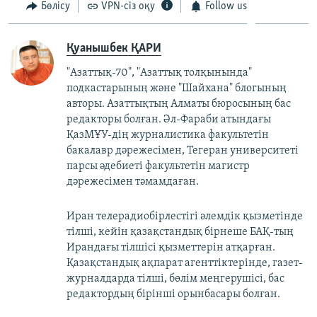
Бөлісу
VPN-сіз оқу
Follow us
Қуанышбек ҚАРИ
"Азаттық-70", "Азаттық толқынында"
подкастарының және "Шайхана" блогының
авторы. Азаттықтың Алматы бюросының бас
редакторы болған. Әл-Фараби атындағы
ҚазМҰУ-дің журналистика факультетін
бакалавр дәрежесімен, Тегеран университеті
парсы әдебиеті факультетін магистр
дәрежесімен тәмамдаған.
Иран телерадиобірлестігі әлемдік қызметінде
тілші, кейін қазақстандық бірнеше БАҚ-тың
Ирандағы тілшісі қызметтерін атқарған.
Қазақстандық ақпарат агенттіктерінде, газет-
журналдарда тілші, бөлім меңгерушісі, бас
редактордың бірінші орынбасары болған.