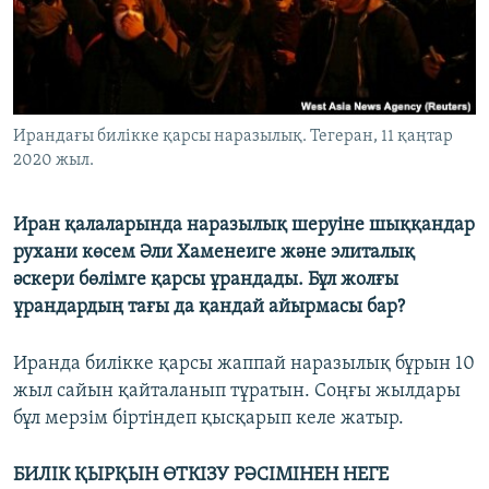
ЖАЗЫЛЫҢЫЗ
Басқа тілдерде
Ирандағы билікке қарсы наразылық. Тегеран, 11 қаңтар
2020 жыл.
Иран қалаларында наразылық шеруіне шыққандар
рухани көсем Әли Хаменеиге және элиталық
әскери бөлімге қарсы ұрандады. Бұл жолғы
ұрандардың тағы да қандай айырмасы бар?
Иранда билікке қарсы жаппай наразылық бұрын 10
жыл сайын қайталанып тұратын. Соңғы жылдары
бұл мерзім біртіндеп қысқарып келе жатыр.
БИЛІК ҚЫРҚЫН ӨТКІЗУ РӘСІМІНЕН НЕГЕ