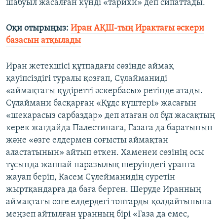
шабуыл жасалған күнді «тарихи» деп сипаттады.
Оқи отырыңыз:
Иран АҚШ-тың Ирактағы әскери
базасын атқылады
Иран жетекшісі құтпадағы сөзінде аймақ
қауіпсіздігі туралы қозғап, Сүлайманиді
«аймақтағы құдіретті әскербасы» ретінде атады.
Сүлаймани басқарған «Құдс күштері» жасағын
«шекарасыз сарбаздар» деп атаған ол бұл жасақтың
керек жағдайда Палестинаға, Газаға да баратынын
және «өзге елдермен соғысты аймақтан
аластатынын» айтып өткен. Хаменеи сөзінің осы
тұсында жаппай наразылық шеруіндегі ұранға
жауап беріп, Касем Сүлейманидің суретін
жыртқандарға да баға берген. Шеруде Иранның
аймақтағы өзге елдердегі топтарды қолдайтынына
меңзеп айтылған ұранның бірі «Газа да емес,