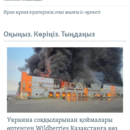
Иран құпия күштерінің отыз жылғы іс-әрекеті
Оқыңыз. Көріңіз. Тыңдаңыз
Украина соққыларынан қоймалары
өртенген Wildberries Қазақстанға көз