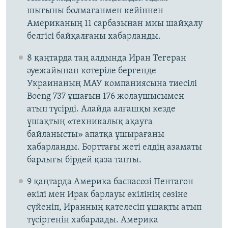
шығыны болмағанмен кейіннен
Американың 11 сарбазынан миы шайқалу
белгісі байқалғаны хабарланды.
8 қаңтарда таң алдында Иран Тегеран
әуежайынан көтеріле бергенде
Украинаның МАУ компаниясына тиесілі
Boeng 737 ұшағын 176 жолаушысымен
атып түсірді. Алайда алғашқы кезде
ұшақтың «техникалық ақауға
байланысты» апатқа ұшырағаны
хабарланды. Борттағы жеті елдің азаматы
барлығы бірдей қаза тапты.
9 қаңтарда Америка баспасөзі Пентагон
өкілі мен Ирак барлауы өкілінің сөзіне
сүйеніп, Иранның қателесіп ұшақты атып
түсіргенін хабарлады. Америка