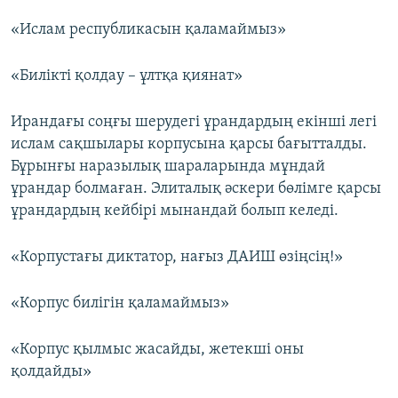
«Ислам республикасын қаламаймыз»
«Билікті қолдау – ұлтқа қиянат»
Ирандағы соңғы шерудегі ұрандардың екінші легі
ислам сақшылары корпусына қарсы бағытталды.
Бұрынғы наразылық шараларында мұндай
ұрандар болмаған. Элиталық әскери бөлімге қарсы
ұрандардың кейбірі мынандай болып келеді.
«Корпустағы диктатор, нағыз ДАИШ өзіңсің!»
«Корпус билігін қаламаймыз»
«Корпус қылмыс жасайды, жетекші оны
қолдайды»