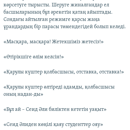
көрсетуге тырысты. Шеруге жиналғандар ел
басшыларының бұл әрекетін қатаң айыптады.
Сондағы айтылған режимге қарсы жаңа
ұрандардың бір парасы төмендегідей болып келеді.
«Масқара, масқара! Жетекшіміз жетесіз!»
«Өтірікшіге өлім келсін!»
«Қарулы күштер қолбасшысы, отставка, отставка!»
«Қарулы күштер өлтіреді адамды, қолбасшысы
оның надан-ды»
«Бұл ай – Сеид Әли биліктен кететін уақыт»
«Сеид Әлиден көңілі қаяу студенттер ояу»