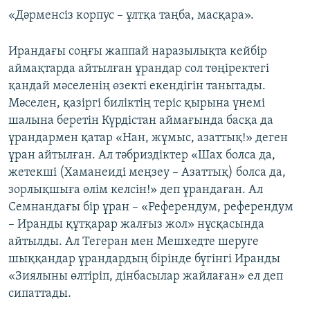
«Дәрменсіз корпус – ұлтқа таңба, масқара».
Ирандағы соңғы жаппай наразылықта кейбір
аймақтарда айтылған ұрандар сол төңіректегі
қандай мәселенің өзекті екендігін танытады.
Мәселен, қазіргі биліктің теріс қырына үнемі
шалына беретін Күрдістан аймағында басқа да
ұрандармен қатар «Нан, жұмыс, азаттық!» деген
ұран айтылған. Ал тәбриздіктер «Шах болса да,
жетекші (Хаманеиді меңзеу – Азаттық) болса да,
зорлықшыға өлім келсін!» деп ұрандаған. Ал
Семнандағы бір ұран – «Референдум, референдум
– Иранды құтқарар жалғыз жол» нұсқасында
айтылды. Ал Тегеран мен Мешхедте шеруге
шыққандар ұрандардың бірінде бүгінгі Иранды
«Зиялыны өлтіріп, дінбасылар жайлаған» ел деп
сипаттады.