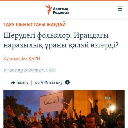
Accessibility
links
Skip
ТАЯУ ШЫҒЫСТАҒЫ ЖАҒДАЙ
to
ЖАҢАЛЫҚТАР
Шерудегі фольклор. Ирандағы
main
САЯСАТ
content
наразылық ұраны қалай өзгерді?
AZATTYQTV
Skip
to
Қуанышбек ҚАРИ
ҚАҢТАР ОҚИҒАСЫ
main
19 қаңтар 2020 жыл, 03:21
АДАМ ҚҰҚЫҚТАРЫ
Navigation
Skip
ӘЛЕУМЕТ
Бөлісу
VPN-сіз оқу
to
ӘЛЕМ
Search
АРНАЙЫ ЖОБАЛАР
Русский