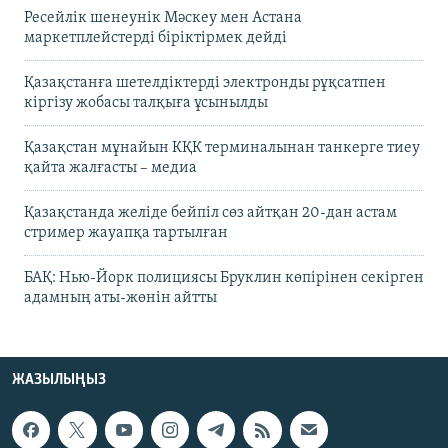
Ресейлік шенеунік Мәскеу мен Астана
маркетплейстерді біріктірмек дейді
Қазақстанға шетелдіктерді электронды рұқсатпен
кіргізу жобасы талқыға ұсынылды
Қазақстан мұнайын КҚК терминалынан танкерге тиеу
қайта жалғасты – медиа
Қазақстанда желіде бейпіл сөз айтқан 20-дан астам
стример жауапқа тартылған
БАҚ: Нью-Йорк полициясы Бруклин көпірінен секірген
адамның аты-жөнін айтты
ЖАЗЫЛЫҢЫЗ