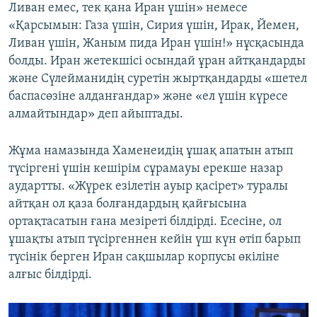
Ливан емес, тек қана Иран үшін» немесе
«Қарсымын: Газа үшін, Сирия үшін, Ирак, Йемен,
Ливан үшін, Жаным пида Иран үшін!» нұсқасында
болды. Иран жетекшісі осындай ұран айтқандарды
және Сүлейманидің суретін жыртқандарды «шетел
баспасөзіне алданғандар» және «ел үшін күресе
алмайтындар» деп айыптады.
Жұма намазында Хаменеидің ұшақ апатын атып
түсіргені үшін кешірім сұрамауы ерекше назар
аудартты. «Жүрек езілетін ауыр қасірет» туралы
айтқан ол қаза болғандардың қайғысына
ортақтасатын ғана мезіреті білдірді. Есесіне, ол
ұшақты атып түсіргеннен кейін үш күн өтіп барып
түсінік берген Иран сақшылар корпусы өкіліне
алғыс білдірді.