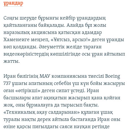
ұрандар
Соңғы шеруде бұрынғы кейбір ұрандардың
қайталанғаны байқалады. Алайда бұл жолы
наразылық акциясына қатысқан адамдар
Хаменеиге меңзеп, «Ұятсыз, арсыз!» деген ұранды
көп қолданды. Әлеуметтік желіде тараған
видеокөріністердің көпшілігінде осы ұран айтылып
жатты.
Иран билігінің МАУ компаниясына тиесілі Boeing
737 ұшағы апатының себебін үш күн бойы жасыруы
оған «өтірікші» деген сипат үстеді. Иран
басшылары апат ақиқатын жасырып қана қойған
жоқ, оны бұрмалауға да тырысып бақты.
«Техникалық ақау салдарынан» құлаған ұшақ
туралы нақты дерек айтыла бастағанда Иран оны
өзіне қарсы пиғылдағы саяси науқан ретінде