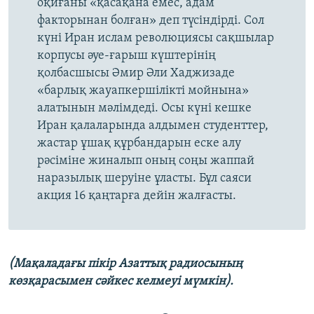
оқиғаны «қасақана емес, адам
факторынан болған» деп түсіндірді. Сол
күні Иран ислам революциясы сақшылар
корпусы әуе-ғарыш күштерінің
қолбасшысы Әмир Әли Хаджизаде
«барлық жауапкершілікті мойнына»
алатынын мәлімдеді. Осы күні кешке
Иран қалаларында алдымен студенттер,
жастар ұшақ құрбандарын еске алу
рәсіміне жиналып оның соңы жаппай
наразылық шеруіне ұласты. Бұл саяси
акция 16 қаңтарға дейін жалғасты.
(Мақаладағы пікір Азаттық радиосының
көзқарасымен сәйкес келмеуі мүмкін).