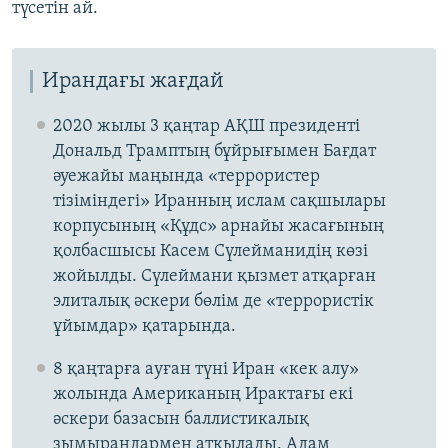
түсетін ай.
Ирандағы жағдай
2020 жылы 3 қаңтар АҚШ президенті
Дональд Трамптың бұйрығымен Бағдат
әуежайы маңында «террористер
тізіміндегі» Иранның ислам сақшылары
корпусының «Құдс» арнайы жасағының
қолбасшысы Касем Сүлейманидің көзі
жойылды. Сүлеймани қызмет атқарған
элиталық әскери бөлім де «террористік
ұйымдар» қатарында.
8 қаңтарға ауған түні Иран «кек алу»
жолында Американың Ирактағы екі
әскери базасын баллистикалық
зымырандармен атқылады. Адам