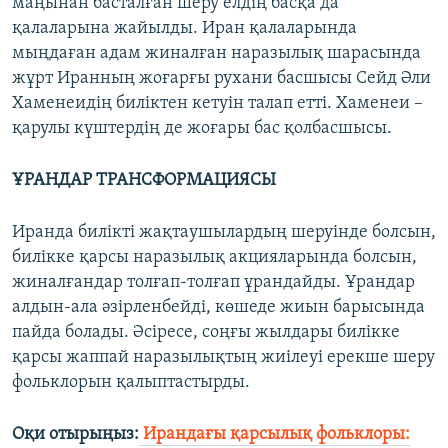
маңынан басталған шеру елдің басқа да
қалаларына жайылды. Иран қалаларында
мыңдаған адам жиналған наразылық шарасында
жұрт Иранның жоғарғы рухани басшысы Сейд Әли
Хаменеидің биліктен кетуін талап етті. Хаменеи –
қарулы күштердің де жоғары бас қолбасшысы.
ҰРАНДАР ТРАНСФОРМАЦИЯСЫ
Иранда билікті жақтаушылардың шеруінде болсын,
билікке қарсы наразылық акцияларында болсын,
жиналғандар толғап-толғап ұрандайды. Ұрандар
алдын-ала әзірленбейді, көшеде жиын барысында
пайда болады. Әсіресе, соңғы жылдары билікке
қарсы жаппай наразылықтың жиілеуі ерекше шеру
фольклорын қалыптастырды.
Оқи отырыңыз:
Ирандағы қарсылық фольклоры: