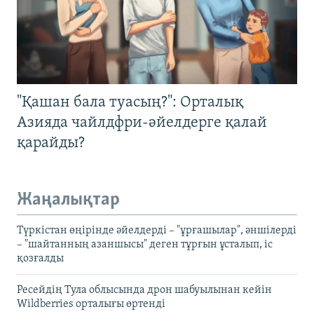
"Қашан бала туасың?": Орталық
Азияда чайлдфри-әйелдерге қалай
қарайды?
Жаңалықтар
Түркістан өңірінде әйелдерді – "ұрғашылар", әншілерді
– "шайтанның азаншысы" деген тұрғын ұсталып, іс
қозғалды
Ресейдің Тула облысында дрон шабуылынан кейін
Wildberries орталығы өртенді