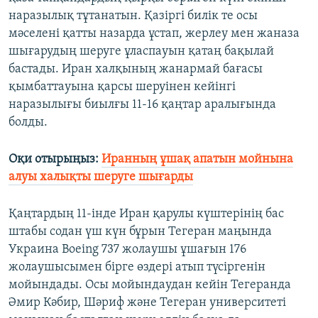
наразылық тұтанатын. Қазіргі билік те осы
мәселені қатты назарда ұстап, жерлеу мен жаназа
шығарудың шеруге ұласпауын қатаң бақылай
бастады. Иран халқының жанармай бағасы
қымбаттауына қарсы шеруінен кейінгі
наразылығы биылғы 11-16 қаңтар аралығында
болды.
Оқи отырыңыз:
Иранның ұшақ апатын мойнына
алуы халықты шеруге шығарды
Қаңтардың 11-інде Иран қарулы күштерінің бас
штабы содан үш күн бұрын Тегеран маңында
Украина Boeing 737 жолаушы ұшағын 176
жолаушысымен бірге өздері атып түсіргенін
мойындады. Осы мойындаудан кейін Тегеранда
Әмир Кәбир, Шәриф және Тегеран университеті