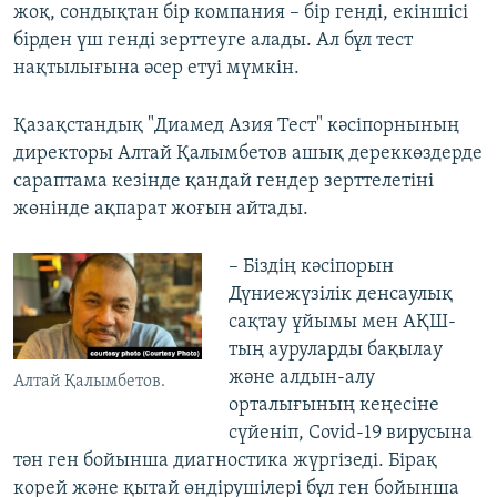
жоқ, сондықтан бір компания – бір генді, екіншісі
бірден үш генді зерттеуге алады. Ал бұл тест
нақтылығына әсер етуі мүмкін.
Қазақстандық "Диамед Азия Тест" кәсіпорнының
директоры Алтай Қалымбетов ашық дереккөздерде
сараптама кезінде қандай гендер зерттелетіні
жөнінде ақпарат жоғын айтады.
– Біздің кәсіпорын
Дүниежүзілік денсаулық
сақтау ұйымы мен АҚШ-
тың ауруларды бақылау
және алдын-алу
Алтай Қалымбетов.
орталығының кеңесіне
сүйеніп, Covid-19 вирусына
тән ген бойынша диагностика жүргізеді. Бірақ
корей және қытай өндірушілері бұл ген бойынша