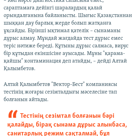
– Көп нәрсе диагностика сапасына емес,
сараптамаға дейінгі шаралардың қалай
орындалғанына байланысты. Шығыс Қазақстаннан
шыққан дау барлық жерде болып жатқанға
ұқсайды. Бірінші ықтимал қателік – сынаманы
дұрыс алмау. Мұндай жағдайда тест дұрыс емес
теріс нәтиже береді. Құтыны дұрыс салмаса, вирус
бір құтыдан екіншісіне ауысады. Мұны "қарама-
қайшы" контаминация деп атайды, – дейді Алтай
Қалымбетов.
Алтай Қалымбетов "Вектор-Бест" компаниясы
тестінің жоғары сезімталдығы мәселесіне тап
болғанын айтады.
Тестінің сезімтал болғанын бәрі
қалайды, бірақ сынама дұрыс алынбаса,
санитарлық режим сақталмай, бұл