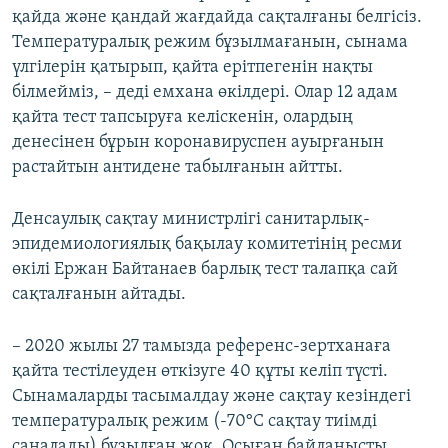
қайда және қандай жағдайда сақталғаны белгісіз.
Температуралық режим бұзылмағанын, сынама
үлгілерін қатырып, қайта ерітпегенін нақты
білмейміз, – деді емхана өкілдері. Олар 12 адам
қайта тест тапсыруға келіскенін, олардың
денесінен бұрын коронавируспен ауырғанын
растайтын антидене табылғанын айтты.
Денсаулық сақтау министрлігі санитарлық-
эпидемиологиялық бақылау комитетінің ресми
өкілі Ержан Байтанаев барлық тест талапқа сай
сақталғанын айтады.
– 2020 жылы 27 тамызда референс-зертханаға
қайта тестілеуден өткізуге 40 құты келіп түсті.
Сынамаларды тасымалдау және сақтау кезіндегі
температуралық режим (-70°С сақтау тиімді
саналады) бұзылған жоқ. Осыған байланысты