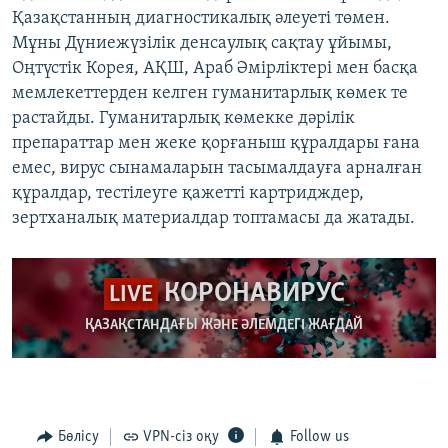
Қазақстанның диагностикалық әлеуеті төмен.
Мұны Дүниежүзілік денсаулық сақтау ұйымы,
Оңтүстік Корея, АҚШ, Араб Әмірліктері мен басқа
мемлекеттерден келген гуманитарлық көмек те
растайды. Гуманитарлық көмекке дәрілік
препараттар мен жеке қорғаныш құралдары ғана
емес, вирус сынамаларын тасымалдауға арналған
құралдар, тестілеуге қажетті картридждер,
зертханалық материалдар топтамасы да жатады.
КОРОНАВИРУС
LIVE
ҚАЗАҚСТАНДАҒЫ ЖӘНЕ ӘЛЕМДЕГІ ЖАҒДАЙ
Бөлісу
VPN-сіз оқу
Follow us