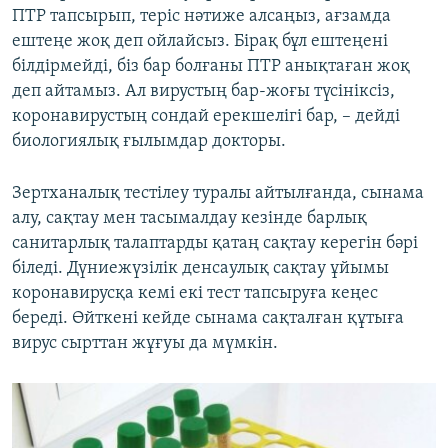
ПТР тапсырып, теріс нәтиже алсаңыз, ағзамда
ештеңе жоқ деп ойлайсыз. Бірақ бұл ештеңені
білдірмейді, біз бар болғаны ПТР анықтаған жоқ
деп айтамыз. Ал вирустың бар-жоғы түсініксіз,
коронавирустың сондай ерекшелігі бар, – дейді
биологиялық ғылымдар докторы.
Зертханалық тестілеу туралы айтылғанда, сынама
алу, сақтау мен тасымалдау кезінде барлық
санитарлық талаптарды қатаң сақтау керегін бәрі
біледі. Дүниежүзілік денсаулық сақтау ұйымы
коронавирусқа кемі екі тест тапсыруға кеңес
береді. Өйткені кейде сынама сақталған құтыға
вирус сырттан жұғуы да мүмкін.