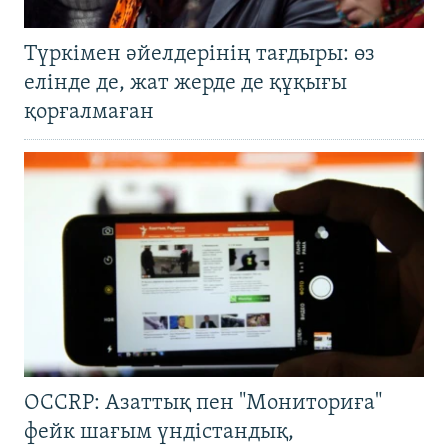
Түркімен әйелдерінің тағдыры: өз
елінде де, жат жерде де құқығы
қорғалмаған
OCCRP: Азаттық пен "Мониториға"
фейк шағым үндістандық,