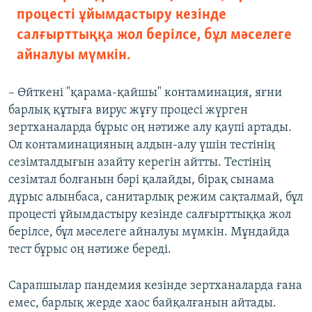
процесті ұйымдастыру кезінде
салғырттыққа жол берілсе, бұл мәселеге
айналуы мүмкін.
– Өйткені "қарама-қайшы" контаминация, яғни
барлық құтыға вирус жұғу процесі жүрген
зертханаларда бұрыс оң нәтиже алу қаупі артады.
Ол контаминацияның алдын-алу үшін тестінің
сезімталдығын азайту керегін айтты. Тестінің
сезімтал болғанын бәрі қалайды, бірақ сынама
дұрыс алынбаса, санитарлық режим сақталмай, бұл
процесті ұйымдастыру кезінде салғырттыққа жол
берілсе, бұл мәселеге айналуы мүмкін. Мұндайда
тест бұрыс оң нәтиже береді.
Сарапшылар пандемия кезінде зертханаларда ғана
емес, барлық жерде хаос байқалғанын айтады.