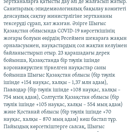
зертханаларға қатысты дау әлі де жалғасып жатыр.
Санитарлық-эпидемиологиялық бақылау комитеті
денсаулық сақтау министрлігіне зертхананы
тексеруді сұрап, хат жазған. Әзірге Шығыс
Қазақстан облысында COVID-19 көрсеткішінің
жоғары болуын өңірдің Ресеймен шекараға жақын
орналасуымен, науқастардың сол жақтан келуімен
байланыстырып отыр. 23 қарашадағы дерек
бойынша, Қазақстанда бір тәулік ішінде
коронавируспен тіркелген науқастар саны
бойынша Шығыс Қазақстан облысы (бір тәулік
ішінде +154 науқас, халқы – 1,37 млн адам),
Павлодар (бір тәулік ішінде +108 науқас, халқы –
754 мың адам), Солтүстік Қазақстан облысы (бір
тәулік ішінде +105 науқас, халқы – 554 мың адам)
және Қостанай облысы (бір тәулік ішінде +70
науқас, халқы – 870 мың адам) көш бастап тұр.
Пайыздық көрсеткіштерге салсақ, Шығыс