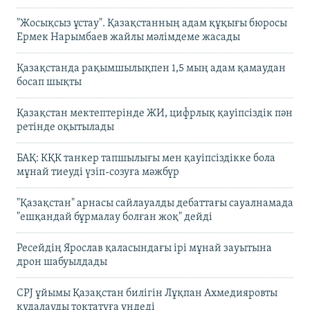
"Жосықсыз ұстау". Қазақстанның адам құқығы бюросы
Ермек Нарымбаев жайлы мәлімдеме жасады
Қазақстанда рақымшылықпен 1,5 мың адам қамаудан
босап шықты
Қазақстан мектептерінде ЖИ, цифрлық қауіпсіздік пән
ретінде оқытылады
БАҚ: КҚК танкер тапшылығы мен қауіпсіздікке бола
мұнай тиеуді үзіп-созуға мәжбүр
"Қазақстан" арнасы сайлауалды дебаттағы сауалнамада
"ешқандай бұрмалау болған жоқ" дейді
Ресейдің Ярослав қаласындағы ірі мұнай зауытына
дрон шабуылдады
CPJ ұйымы Қазақстан билігін Лұқпан Ахмедияровты
қудалауды тоқтатуға үндеді