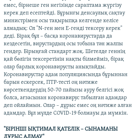
емес, бірнеше ген негізінде сараптама жүргізу
керек деп есептейді. Бұрынғы денсаулық сақтау
министрімен осы тақырыпқа келгенде келісе
алмадық: Ол "N-ген мен E-генді тексеру керек"
деді. Бірақ бұл – басқа коронавирустарда да
кездесетін, вирустардың осы тобына тән жалпы
гендер. Бірыңғай стандарт жоқ. Шетелде геннің
қай бөлігін тексеретінін нақты білмейміз, бірақ
олар барлық коронавирусты анықтайды.
Коронавирустар адам популяциясында бұрыннан
барын ескерсек, ПТР-тесті оң нәтиже
көрсеткендердің 50-70 пайызы ауру белгісі жоқ
болса, ағзасынан коронавирус табылған адамдар
деп ойлаймын. Олар – дұрыс емес оң нәтиже алған
адамдар. Бұл мүлде COVID-19 болмауы да мүмкін.
"БІРІНШІ ЫҚТИМАЛ ҚАТЕЛІК – СЫНАМАНЫ
ДҰРЫС АЛМАУ"