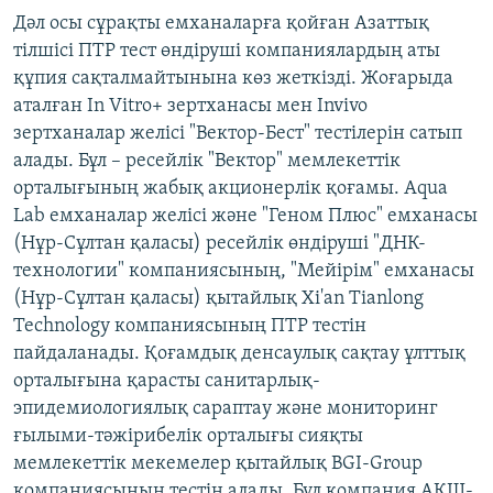
Дәл осы сұрақты емханаларға қойған Азаттық
тілшісі ПТР тест өндіруші компаниялардың аты
құпия сақталмайтынына көз жеткізді. Жоғарыда
аталған In Vitro+ зертханасы мен Invivo
зертханалар желісі "Вектор-Бест" тестілерін сатып
алады. Бұл – ресейлік "Вектор" мемлекеттік
орталығының жабық акционерлік қоғамы. Aqua
Lab емханалар желісі және "Геном Плюс" емханасы
(Нұр-Сұлтан қаласы) ресейлік өндіруші "ДНК-
технологии" компаниясының, "Мейірім" емханасы
(Нұр-Сұлтан қаласы) қытайлық Xi'an Tianlong
Technology компаниясының ПТР тестін
пайдаланады. Қоғамдық денсаулық сақтау ұлттық
орталығына қарасты санитарлық-
эпидемиологиялық сараптау және мониторинг
ғылыми-тәжірибелік орталығы сияқты
мемлекеттік мекемелер қытайлық BGI-Group
компаниясының тестін алады. Бұл компания АҚШ-