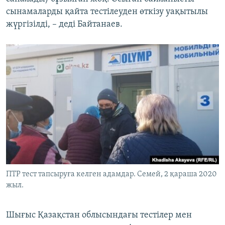
сынамаларды қайта тестілеуден өткізу уақытылы
жүргізілді, – деді Байтанаев.
ПТР тест тапсыруға келген адамдар. Семей, 2 қараша 2020
жыл.
Шығыс Қазақстан облысындағы тестілер мен