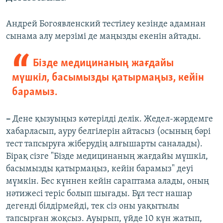
Андрей Богоявленский тестілеу кезінде адамнан
сынама алу мерзімі де маңызды екенін айтады.
Бізде медицинаның жағдайы
мүшкіл, басымызды қатырмаңыз, кейін
барамыз.
–
Дене қызуыңыз көтерілді делік. Жедел-жәрдемге
хабарласып, ауру белгілерін айтасыз (осының бәрі
тест тапсыруға жіберудің алғышарты саналады).
Бірақ сізге "Бізде медицинаның жағдайы мүшкіл,
басымызды қатырмаңыз, кейін барамыз" деуі
мүмкін. Бес күннен кейін сараптама алады, оның
нәтижесі теріс болып шығады. Бұл тест нашар
дегенді білдірмейді, тек сіз оны уақытылы
тапсырған жоқсыз. Ауырып, үйде 10 күн жатып,