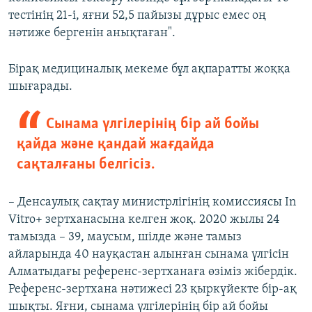
тестінің 21-і, яғни 52,5 пайызы дұрыс емес оң
нәтиже бергенін анықтаған".
Бірақ медициналық мекеме бұл ақпаратты жоққа
шығарады.
Сынама үлгілерінің бір ай бойы
қайда және қандай жағдайда
сақталғаны белгісіз.
– Денсаулық сақтау министрлігінің комиссиясы In
Vitro+ зертханасына келген жоқ. 2020 жылы 24
тамызда – 39, маусым, шілде және тамыз
айларында 40 науқастан алынған сынама үлгісін
Алматыдағы референс-зертханаға өзіміз жібердік.
Референс-зертхана нәтижесі 23 қыркүйекте бір-ақ
шықты. Яғни, сынама үлгілерінің бір ай бойы