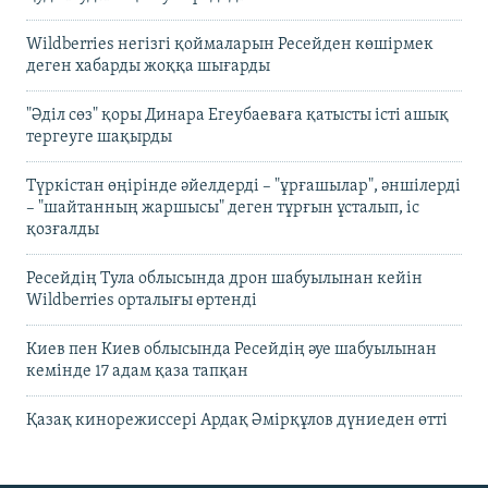
Wildberries негізгі қоймаларын Ресейден көшірмек
деген хабарды жоққа шығарды
"Әділ сөз" қоры Динара Егеубаеваға қатысты істі ашық
тергеуге шақырды
Түркістан өңірінде әйелдерді – "ұрғашылар", әншілерді
– "шайтанның жаршысы" деген тұрғын ұсталып, іс
қозғалды
Ресейдің Тула облысында дрон шабуылынан кейін
Wildberries орталығы өртенді
Киев пен Киев облысында Ресейдің әуе шабуылынан
кемінде 17 адам қаза тапқан
Қазақ кинорежиссері Ардақ Әмірқұлов дүниеден өтті