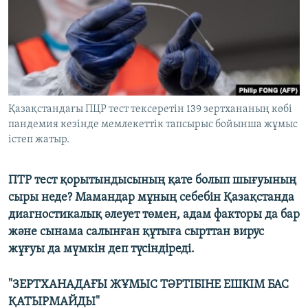
ЖАЗЫЛЫҢЫЗ
Басқа тілдерде
Қазақстандағы ПЦР тест тексеретін 139 зертхананың көбі
пандемия кезінде мемлекеттік тапсырыс бойынша жұмыс
істеп жатыр.
ПТР тест қорытындысының қате болып шығуының
сыры неде? Мамандар мұның себебін Қазақстанда
диагностикалық әлеует төмен, адам факторы да бар
және сынама салынған құтыға сырттан вирус
жұғуы да мүмкін деп түсіндіреді.
"ЗЕРТХАНАДАҒЫ ЖҰМЫС ТӘРТІБІНЕ ЕШКІМ БАС
ҚАТЫРМАЙДЫ"