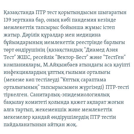
Қазақстанда ПТР тест қорытындысын шығаратын
139 зертхана бар, оның көбі пандемия кезінде
мемлекеттік тапсырыс бойынша жұмыс істеп
жатыр. Дәрілік құралдар мен медицина
бұйымдарының мемлекеттік реестрінде барлығы
төрт өндірушінің (қазақстандық "Диамед Азия
Тест" ЖШС, ресейлік "Вектор-Бест" және "ТестГен"
компаниялары, М.Айқымбаев атындағы аса қауіпті
инфекциялардың ұлттық ғылыми орталығы
(мекеме көп тестілеуді "Ұлттық сараптама
орталығының" тапсырысымен жүргізеді) ПТР-тесті
тіркелген. Санитарлық-эпидемиологиялық
бақылау комитеті қолында қажет ақпарат жоғын
алға тартып, жекеменшік және мемлекеттік
мекемелер қандай өндірушілердің ПТР тестін
пайдаланатынын айтқан жоқ.