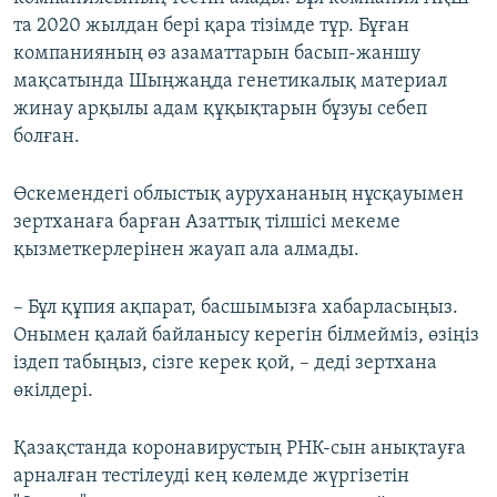
та 2020 жылдан бері қара тізімде тұр. Бұған
компанияның өз азаматтарын басып-жаншу
мақсатында Шыңжаңда генетикалық материал
жинау арқылы адам құқықтарын бұзуы себеп
болған.
Өскемендегі облыстық аурухананың нұсқауымен
зертханаға барған Азаттық тілшісі мекеме
қызметкерлерінен жауап ала алмады.
– Бұл құпия ақпарат, басшымызға хабарласыңыз.
Онымен қалай байланысу керегін білмейміз, өзіңіз
іздеп табыңыз, сізге керек қой, – деді зертхана
өкілдері.
Қазақстанда коронавирустың РНК-сын анықтауға
арналған тестілеуді кең көлемде жүргізетін