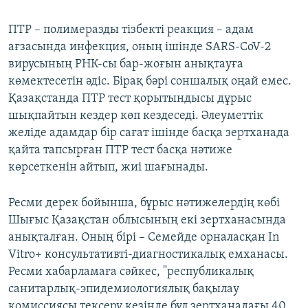
ПТР – полимеразды тізбекті реакция – адам
ағзасында инфекция, оның ішінде SARS-CoV-2
вирусының РНК-сы бар-жоғын анықтауға
көмектесетін әдіс. Бірақ бәрі соншалық оңай емес.
Қазақстанда ПТР тест қорытындысы дұрыс
шықпайтын кездер көп кездеседі. Әлеуметтік
желіде адамдар бір сағат ішінде басқа зертханада
қайта тапсырған ПТР тест басқа нәтиже
көрсеткенін айтып, жиі шағынады.
Ресми дерек бойынша, бұрыс нәтижелердің көбі
Шығыс Қазақстан облысының екі зертханасында
анықталған. Оның бірі – Семейде орналасқан In
Vitro+ консультативті-диагностикалық емханасы.
Ресми хабарламаға сәйкес, "республикалық
санитарлық-эпидемиологиялық бақылау
комиссиясы тексеру кезінде бұл зертханадағы 40