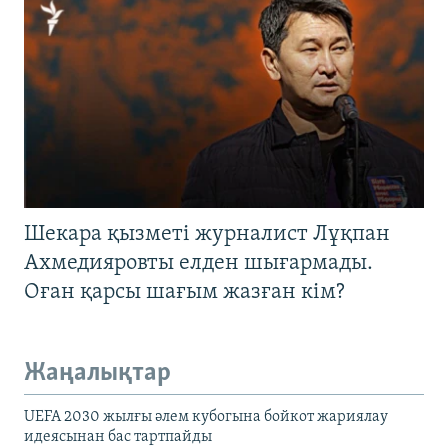
Шекара қызметі журналист Лұқпан
Ахмедияровты елден шығармады.
Оған қарсы шағым жазған кім?
Жаңалықтар
UEFA 2030 жылғы әлем кубогына бойкот жариялау
идеясынан бас тартпайды