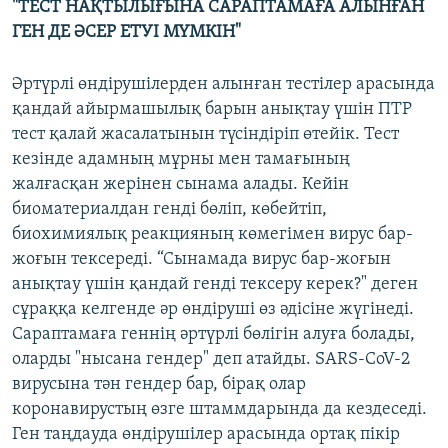
"ТЕСТ НАҚТЫЛЫҒЫНА САРАПТАМАҒА АЛЫНҒАН
ГЕН ДЕ ӘСЕР ЕТУІ МҮМКІН"
Әртүрлі өндірушілерден алынған тестілер арасында
қандай айырмашылық барын анықтау үшін ПТР
тест қалай жасалатынын түсіндіріп өтейік. Тест
кезінде адамның мұрны мен тамағының
жалғасқан жерінен сынама алады. Кейін
биоматериалдан генді бөліп, көбейтіп,
биохимиялық реакцияның көмегімен вирус бар-
жоғын тексереді. “Сынамада вирус бар-жоғын
анықтау үшін қандай генді тексеру керек?" деген
сұраққа келгенде әр өндіруші өз әдісіне жүгінеді.
Сараптамаға геннің әртүрлі бөлігін алуға болады,
оларды "нысана гендер" деп атайды. SARS-CoV-2
вирусына тән гендер бар, бірақ олар
коронавирустың өзге штаммдарында да кездеседі.
Ген таңдауда өндірушілер арасында ортақ пікір