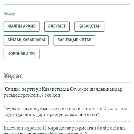
Айдар
ЖАЛПЫ АРХИВ
ӘЛЕУМЕТ
ҚАЗАҚСТАН
АЙМАҚ ХАБАРЛАРЫ
БАС ТАҚЫРЫПТАР
КОРОНАВИРУС
Ұқсас
"Сандж" зерттеуі: Қазақстанда Covid-ке шалдыққандар
ресми деректен 37 есе көп
"Бұрынғыдай жұмыс істеуі екіталай". Індеттің 2-толқыны
алдында билік дәрігерлерді қалай ренжітті?
Індетпен күреске 13 млрд доллар жұмсаған билік екінші