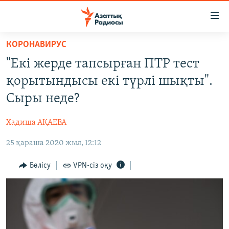
Accessibility
links
Skip
КОРОНАВИРУС
to
ЖАҢАЛЫҚТАР
"Екі жерде тапсырған ПТР тест
main
САЯСАТ
content
қорытындысы екі түрлі шықты".
AZATTYQTV
Skip
Сыры неде?
to
ҚАҢТАР ОҚИҒАСЫ
main
Хадиша АҚАЕВА
АДАМ ҚҰҚЫҚТАРЫ
Navigation
Skip
25 қараша 2020 жыл, 12:12
ӘЛЕУМЕТ
to
ӘЛЕМ
Бөлісу
VPN-сіз оқу
Search
АРНАЙЫ ЖОБАЛАР
Русский