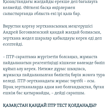
Қазақстандағы жағдайды ерекше деп бағалауға
келмейді. Өйткені басқа өңірлермен
салыстырғанда облыста екі ірі қала бар.
Вирустан қорғау зертханасының меңгерушісі
Андрей Богоявленский қандай жағдай болмасын,
зертхана жедел шаралар қабылдауы керек еді деп
есептейді.
– ПТР-сараптама жүргізетін болсаңыз, жұмыста
пайдаланатын реагентіңізді кішкене көлемде бөліп
құйып алу керек. Нәтиже дұрыс шықпаса,
жұмысқа пайдаланылған бөліктің бәрін жоюға тура
келеді. ПТР-зертханадағы жұмыс тәртібі – осы.
Бірақ зертханаларда адам көп болғандықтан, бұған
ешкім бас қатырмайды, – дейді сарапшы.
ҚАЗАҚСТАН ҚАНДАЙ ПТР ТЕСТ ҚОЛДАНАДЫ?