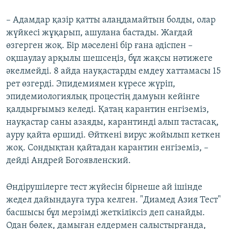
– Адамдар қазір қатты алаңдамайтын болды, олар
жүйкесі жұқарып, ашулана бастады. Жағдай
өзгерген жоқ. Бір мәселені бір ғана әдіспен –
оқшаулау арқылы шешсеңіз, бұл жақсы нәтижеге
әкелмейді. 8 айда науқастарды емдеу хаттамасы 15
рет өзгерді. Эпидемиямен күресе жүріп,
эпидемиологиялық процестің дамуын кейінге
қалдырғымыз келеді. Қатаң карантин енгіземіз,
науқастар саны азаяды, карантинді алып тастасақ,
ауру қайта өршиді. Өйткені вирус жойылып кеткен
жоқ. Сондықтан қайтадан карантин енгіземіз, –
дейді Андрей Богоявленский.
Өндірушілерге тест жүйесін бірнеше ай ішінде
жедел дайындауға тура келген. "Диамед Азия Тест"
басшысы бұл мерзімді жеткіліксіз деп санайды.
Одан бөлек, дамыған елдермен салыстырғанда,