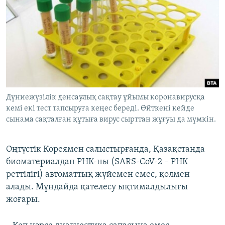
Дүниежүзілік денсаулық сақтау ұйымы коронавирусқа
кемі екі тест тапсыруға кеңес береді. Өйткені кейде
сынама сақталған құтыға вирус сырттан жұғуы да мүмкін.
Оңтүстік Кореямен салыстырғанда, Қазақстанда
биоматериалдан РНК-ны (SARS-CoV-2 – РНК
реттілігі) автоматтық жүйемен емес, қолмен
алады. Мұндайда қателесу ықтималдылығы
жоғары.