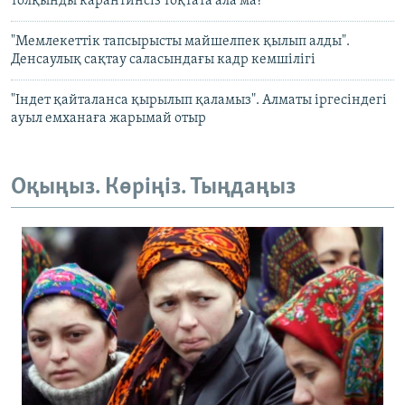
толқынды карантинсіз тоқтата ала ма?
"Мемлекеттік тапсырысты майшелпек қылып алды".
Денсаулық сақтау саласындағы кадр кемшілігі
"Індет қайталанса қырылып қаламыз". Алматы іргесіндегі
ауыл емханаға жарымай отыр
Оқыңыз. Көріңіз. Тыңдаңыз