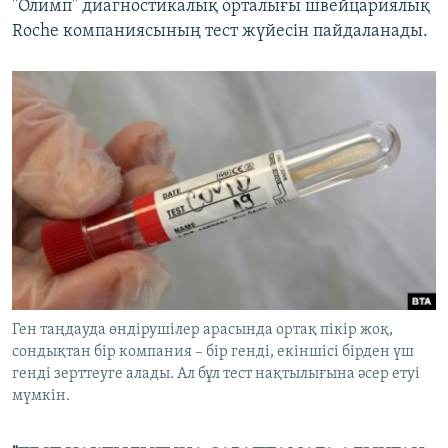
"Олимп" диагностикалық орталығы швейцариялық
Roche компаниясының тест жүйесін пайдаланады.
Ген таңдауда өндірушілер арасында ортақ пікір жоқ,
сондықтан бір компания – бір генді, екіншісі бірден үш
генді зерттеуге алады. Ал бұл тест нақтылығына әсер етуі
мүмкін.