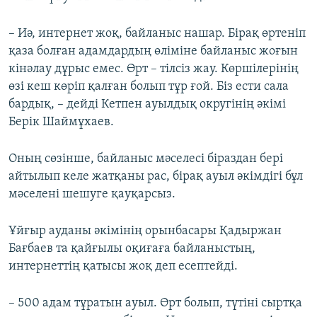
– Иә, интернет жоқ, байланыс нашар. Бірақ өртеніп
қаза болған адамдардың өліміне байланыс жоғын
кінәлау дұрыс емес. Өрт – тілсіз жау. Көршілерінің
өзі кеш көріп қалған болып тұр ғой. Біз ести сала
бардық, – дейді Кетпен ауылдық округінің әкімі
Берік Шаймұхаев.
Оның сөзінше, байланыс мәселесі біраздан бері
айтылып келе жатқаны рас, бірақ ауыл әкімдігі бұл
мәселені шешуге қауқарсыз.
Ұйғыр ауданы әкімінің орынбасары Қадыржан
Бағбаев та қайғылы оқиғаға байланыстың,
интернеттің қатысы жоқ деп есептейді.
– 500 адам тұратын ауыл. Өрт болып, түтіні сыртқа