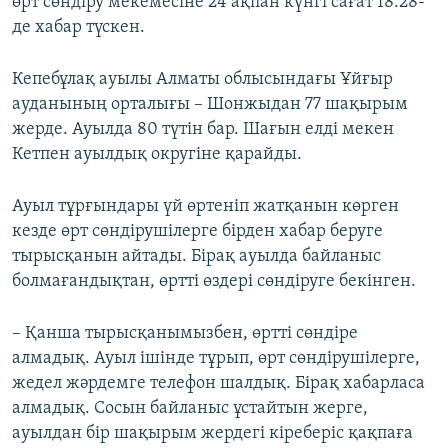
өрт сөндіру мекемесіне 24 ақпан күнгі сағат 18.28-
де хабар түскен.
Кепебұлақ ауылы Алматы облысындағы Ұйғыр
ауданының орталығы – Шонжыдан 77 шақырым
жерде. Ауылда 80 түтін бар. Шағын елді мекен
Кетпен ауылдық округіне қарайды.
Ауыл тұрғындары үй өртеніп жатқанын көрген
кезде өрт сөндірушілерге бірден хабар беруге
тырысқанын айтады. Бірақ ауылда байланыс
болмағандықтан, өртті өздері сөндіруге бекінген.
– Қанша тырысқанымызбен, өртті сөндіре
алмадық. Ауыл ішінде тұрып, өрт сөндірушілерге,
жедел жәрдемге телефон шалдық. Бірақ хабарласа
алмадық. Сосын байланыс ұстайтын жерге,
ауылдан бір шақырым жердегі кіреберіс қақпаға