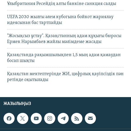
Ұлыбритания Ресейдің алты банкіне санкция салды
UEFA 2030 жылғы әлем кубогына бойкот жариялау
идеясынан бас тартпайды
"Жосықсыз ұстау". Қазақстанның адам құқығы бюросы
Ермек Нарымбаев жайлы мәлімдеме жасады
Қазақстанда рақымшылықпен 1,5 мың адам қамаудан
босап шықты
Қазақстан мектептерінде ЖИ, цифрлық қауіпсіздік пән
ретінде оқытылады
ЖАЗЫЛЫҢЫЗ