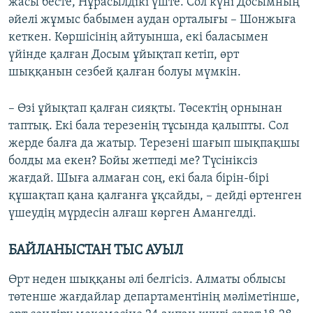
жасы бесте, Нұрасылдікі үште. Сол күні Досымның
әйелі жұмыс бабымен аудан орталығы – Шонжыға
кеткен. Көршісінің айтуынша, екі баласымен
үйінде қалған Досым ұйықтап кетіп, өрт
шыққанын сезбей қалған болуы мүмкін.
– Өзі ұйықтап қалған сияқты. Төсектің орнынан
таптық. Екі бала терезенің тұсында қалыпты. Сол
жерде балға да жатыр. Терезені шағып шықпақшы
болды ма екен? Бойы жетпеді ме? Түсініксіз
жағдай. Шыға алмаған соң, екі бала бірін-бірі
құшақтап қана қалғанға ұқсайды, – дейді өртенген
үшеудің мүрдесін алғаш көрген Амангелді.
БАЙЛАНЫСТАН ТЫС АУЫЛ
Өрт неден шыққаны әлі белгісіз. Алматы облысы
төтенше жағдайлар департаментінің мәліметінше,