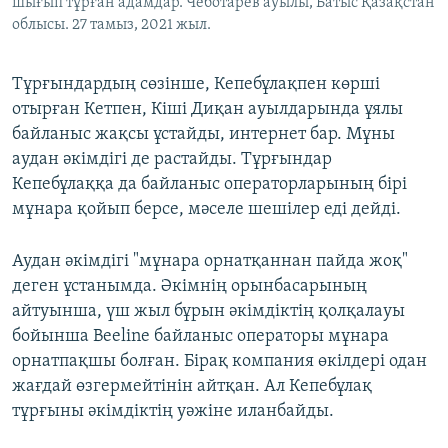
шығып тұрған адамдар. Чеботарев ауылы, Батыс Қазақстан
облысы. 27 тамыз, 2021 жыл.
Тұрғындардың сөзінше, Кепебұлақпен көрші
отырған Кетпен, Кіші Диқан ауылдарында ұялы
байланыс жақсы ұстайды, интернет бар. Мұны
аудан әкімдігі де растайды. Тұрғындар
Кепебұлаққа да байланыс операторларының бірі
мұнара қойып берсе, мәселе шешілер еді дейді.
Аудан әкімдігі "мұнара орнатқаннан пайда жоқ"
деген ұстанымда. Әкімнің орынбасарының
айтуынша, үш жыл бұрын әкімдіктің қолқалауы
бойынша Beeline байланыс операторы мұнара
орнатпақшы болған. Бірақ компания өкілдері одан
жағдай өзгермейтінін айтқан. Ал Кепебұлақ
тұрғыны әкімдіктің уәжіне иланбайды.