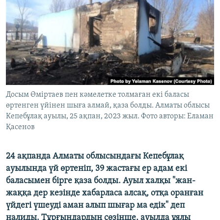
ЖАЗЫЛЫҢЫЗ
Басқа тілдерде
Досым Өміртаев пен кәмелетке толмаған екі баласы
өртенген үйінен шыға алмай, қаза болды. Алматы облысы
Кепебұлақ ауылы, 25 ақпан, 2023 жыл. Фото авторы: Еламан
Қасенов
24 ақпанда Алматы облысындағы Кепебұлақ
ауылында үй өртеніп, 39 жастағы ер адам екі
баласымен бірге қаза болды. Ауыл халқы "жан-
жаққа дер кезінде хабарласа алсақ, отқа оранған
үйдегі үшеуді аман алып шығар ма едік" деп
налиды. Тұрғындардың сөзінше, ауылда ұялы