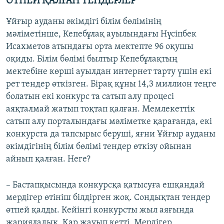
ӨТПЕЙ ҚАЛҒАН ТЕНДЕРЛЕР
Ұйғыр ауданы әкімдігі білім бөлімінің
мәліметінше, Кепебұлақ ауылындағы Нүсіпбек
Исахметов атындағы орта мектепте 96 оқушы
оқиды. Білім бөлімі былтыр Кепебұлақтың
мектебіне көрші ауылдан интернет тарту үшін екі
рет тендер өткізген. Бірақ құны 14,3 миллион теңге
болатын екі конкурс та сатып алу процесі
аяқталмай жатып тоқтап қалған. Мемлекеттік
сатып алу порталындағы мәліметке қарағанда, екі
конкурста да тапсырыс беруші, яғни Ұйғыр ауданы
әкімдігінің білім бөлімі тендер өткізу ойынан
айнып қалған. Неге?
– Бастапқысында конкурсқа қатысуға ешқандай
мердігер өтініш білдірген жоқ. Сондықтан тендер
өтпей қалды. Кейінгі конкурсты жыл аяғында
жарияладық. Қар жауып кетті. Мердігер