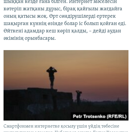
шыққан кезде ғана білген. Интернет мәселесін
көтеріп жатқаны дұрыс, бірақ қайғылы жағдайға
оның қатысы жоқ. Өрт сөндірушілерді ертерек
шақырған күннің өзінде болар іс болып қойған еді.
Өйткені адамдар кеш көріп қалды, – дейді аудан
әкімінің орынбасары.
Смартфонмен интернетке қосылу үшін үйдің төбесіне