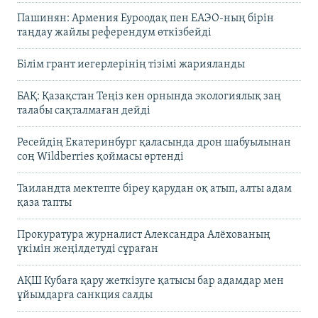
Пашинян: Армения Еуроодақ пен ЕАЭО-ның бірін
таңдау жайлы референдум өткізбейді
Білім грант иегерлерінің тізімі жарияланды
БАҚ: Қазақстан Теңіз кен орнында экологиялық заң
талабы сақталмаған дейді
Ресейдің Екатеринбург қаласында дрон шабуылынан
соң Wildberries қоймасы өртенді
Таиландта мектепте біреу қарудан оқ атып, алты адам
қаза тапты
Прокуратура журналист Александра Алёхованың
үкімін жеңілдетуді сұраған
АҚШ Кубаға қару жеткізуге қатысы бар адамдар мен
ұйымдарға санкция салды