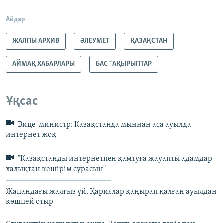
Айдар
ЖАЛПЫ АРХИВ
ӘЛЕУМЕТ
ҚАЗАҚСТАН
АЙМАҚ ХАБАРЛАРЫ
БАС ТАҚЫРЫПТАР
Ұқсас
Вице-министр: Қазақстанда мыңнан аса ауылда
интернет жоқ
"Қазақстанды интернетпен қамтуға жауапты адамдар
халықтан кешірім сұрасын"
Жапандағы жалғыз үй. Қариялар қаңырап қалған ауылдан
көшпей отыр