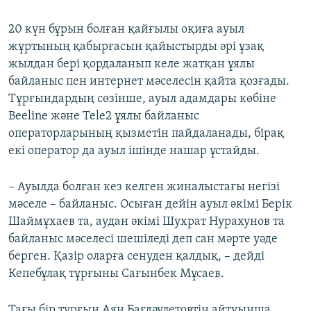
20 күн бұрын болған қайғылы оқиға ауыл
жұртының қабырғасын қайыстырды әрі ұзақ
жылдан бері қордаланып келе жатқан ұялы
байланыс пен интернет мәселесін қайта қозғады.
Тұрғындардың сөзінше, ауыл адамдары көбіне
Beeline және Tele2 ұялы байланыс
операторларының қызметін пайдаланады, бірақ
екі оператор да ауыл ішінде нашар ұстайды.
– Ауылда болған кез келген жиналыстағы негізі
мәселе – байланыс. Осыған дейін ауыл әкімі Берік
Шаймұхаев та, аудан әкімі Шухрат Нурахунов та
байланыс мәселесі шешіледі деп сан мәрте уәде
берген. Қазір оларға сенуден қалдық, – дейді
Кепебұлақ тұрғыны Сағынбек Мұсаев.
Тағы бір тұрғын Аян Бағдәулетовтің айтуынша,