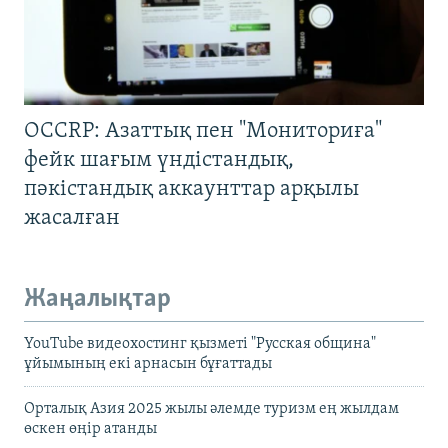
OCCRP: Азаттық пен "Мониториға"
фейк шағым үндістандық,
пәкістандық аккаунттар арқылы
жасалған
Жаңалықтар
YouTube видеохостинг қызметі "Русская община"
ұйымының екі арнасын бұғаттады
Орталық Азия 2025 жылы әлемде туризм ең жылдам
өскен өңір атанды