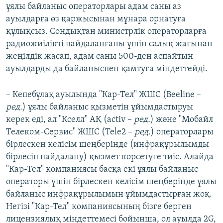
ұялы байланыс операторлары адам саны аз
ауылдарға өз қаржысынан мұнара орнатуға
құлықсыз. Сондықтан министрлік операторларға
радиожиілікті пайдаланғаны үшін салық жағынан
жеңілдік жасап, адам саны 500-ден аспайтын
ауылдарды да байланыспен қамтуға міндеттейді.
– Кепебұлақ ауылында "Кар-Тел" ЖШС (Beeline –
ред.
) ұялы байланыс қызметін ұйымдастыруы
керек еді, ал "Кселл" АҚ (activ –
ред.
) және "Мобайл
Телеком-Сервис" ЖШС (Tele2 –
ред.
) операторлары
бірлескен келісім шеңберінде (инфрақұрылымды
бірлесіп пайдалану) қызмет көрсетуге тиіс. Алайда
"Кар-Тел" компаниясы басқа екі ұялы байланыс
операторы үшін бірлескен келісім шеңберінде ұялы
байланыс инфрақұрылымын ұйымдастырған жоқ.
Негізі "Кар-Тел" компаниясының бізге берген
лицензиялық міндеттемесі бойынша, ол ауылда 2G,