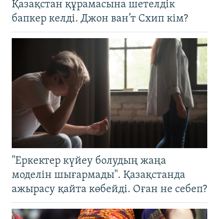
Қазақстан құрамасына шетелдік
бапкер келді. Джон ван’т Схип кім?
"Еркектер күйеу болудың жаңа
моделін шығармады". Қазақстанда
ажырасу қайта көбейді. Оған не себеп?