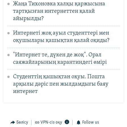
Жаңа Тихоновка халқы қаржысына
тартқызған интернеттен қалай
айырылды?
Интернеті жоқ ауыл студенттері мен
оқушылары қашықтан қалай оқиды?
"Интернет те, дүкен де жоқ". Орал
саяжайларының карантиндегі өмірі
Студенттің қашықтан оқуы. Пошта
арқылы дәріс пен жылдамдығы баяу
интернет
Бөлісу
VPN-сіз оқу
Follow us