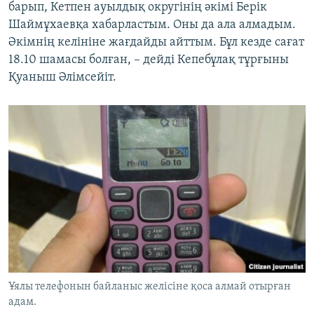
барып, Кетпен ауылдық округінің әкімі Берік
Шаймұхаевқа хабарластым. Оны да ала алмадым.
Әкімнің келініне жағдайды айттым. Бұл кезде сағат
18.10 шамасы болған, – дейді Кепебұлақ тұрғыны
Қуаныш Әлімсейіт.
Ұялы телефонын байланыс желісіне қоса алмай отырған
адам.