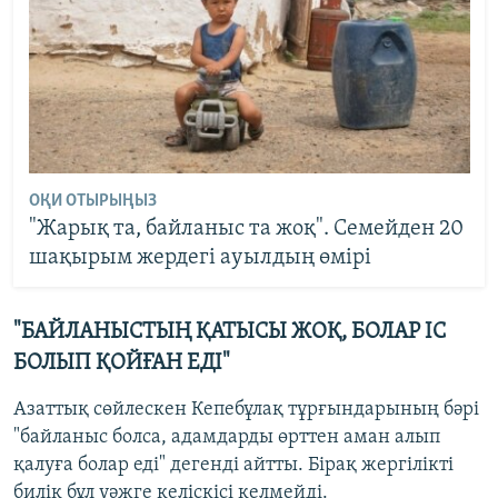
ОҚИ ОТЫРЫҢЫЗ
"Жарық та, байланыс та жоқ". Семейден 20
шақырым жердегі ауылдың өмірі
"БАЙЛАНЫСТЫҢ ҚАТЫСЫ ЖОҚ, БОЛАР ІС
БОЛЫП ҚОЙҒАН ЕДІ"
Азаттық сөйлескен Кепебұлақ тұрғындарының бәрі
"байланыс болса, адамдарды өрттен аман алып
қалуға болар еді" дегенді айтты. Бірақ жергілікті
билік бұл уәжге келіскісі келмейді.