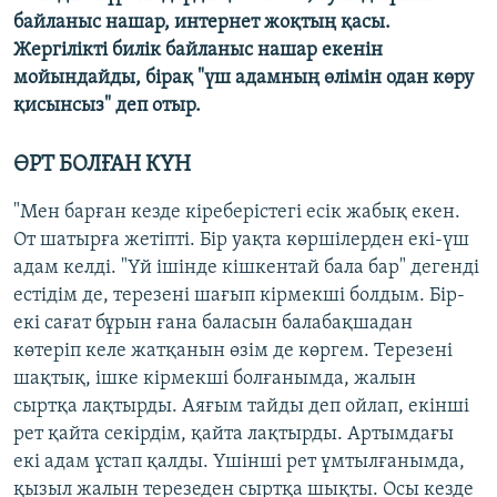
байланыс нашар, интернет жоқтың қасы.
Жергілікті билік байланыс нашар екенін
мойындайды, бірақ "үш адамның өлімін одан көру
қисынсыз" деп отыр.
ӨРТ БОЛҒАН КҮН
"Мен барған кезде кіреберістегі есік жабық екен.
От шатырға жетіпті. Бір уақта көршілерден екі-үш
адам келді. "Үй ішінде кішкентай бала бар" дегенді
естідім де, терезені шағып кірмекші болдым. Бір-
екі сағат бұрын ғана баласын балабақшадан
көтеріп келе жатқанын өзім де көргем. Терезені
шақтық, ішке кірмекші болғанымда, жалын
сыртқа лақтырды. Аяғым тайды деп ойлап, екінші
рет қайта секірдім, қайта лақтырды. Артымдағы
екі адам ұстап қалды. Үшінші рет ұмтылғанымда,
қызыл жалын терезеден сыртқа шықты. Осы кезде