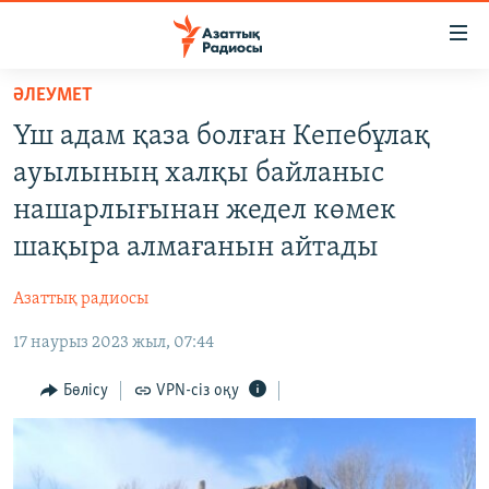
Accessibility
links
Skip
ӘЛЕУМЕТ
to
ЖАҢАЛЫҚТАР
Үш адам қаза болған Кепебұлақ
main
САЯСАТ
content
ауылының халқы байланыс
AZATTYQTV
Skip
нашарлығынан жедел көмек
to
ҚАҢТАР ОҚИҒАСЫ
шақыра алмағанын айтады
main
АДАМ ҚҰҚЫҚТАРЫ
Navigation
Азаттық радиосы
Skip
ӘЛЕУМЕТ
to
17 наурыз 2023 жыл, 07:44
ӘЛЕМ
Search
АРНАЙЫ ЖОБАЛАР
Бөлісу
VPN-сіз оқу
Русский