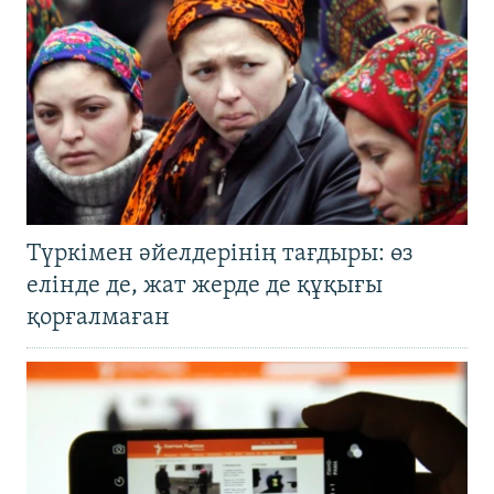
Түркімен әйелдерінің тағдыры: өз
елінде де, жат жерде де құқығы
қорғалмаған