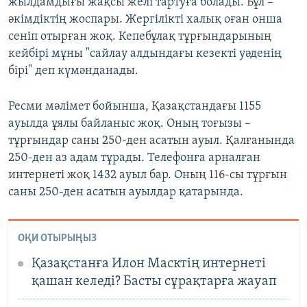
жылдамдығы жақсы желі тартуға болады. Бұл –
әкімдіктің жоспары. Жергілікті халық оған онша
сеніп отырған жоқ. Кепебұлақ тұрғындарының
кейбірі мұны "сайлау алдындағы кезекті уәденің
бірі" деп күмәнданады.
Ресми мәлімет бойынша, Қазақстандағы 1155
ауылда ұялы байланыс жоқ. Оның тоғызы –
тұрғындар саны 250-ден асатын ауыл. Қалғанында
250-ден аз адам тұрады. Телефонға арналған
интернеті жоқ 1432 ауыл бар. Оның 116-сы тұрғын
саны 250-ден асатын ауылдар қатарында.
ОҚИ ОТЫРЫҢЫЗ
Қазақстанға Илон Масктің интернеті
қашан келеді? Басты сұрақтарға жауап