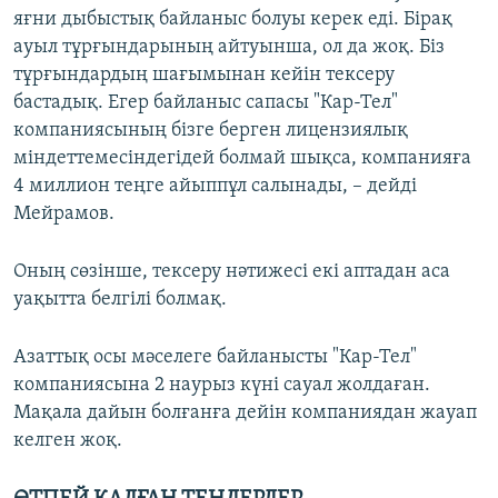
яғни дыбыстық байланыс болуы керек еді. Бірақ
ауыл тұрғындарының айтуынша, ол да жоқ. Біз
тұрғындардың шағымынан кейін тексеру
бастадық. Егер байланыс сапасы "Кар-Тел"
компаниясының бізге берген лицензиялық
міндеттемесіндегідей болмай шықса, компанияға
4 миллион теңге айыппұл салынады, – дейді
Мейрамов.
Оның сөзінше, тексеру нәтижесі екі аптадан аса
уақытта белгілі болмақ.
Азаттық осы мәселеге байланысты "Кар-Тел"
компаниясына 2 наурыз күні сауал жолдаған.
Мақала дайын болғанға дейін компаниядан жауап
келген жоқ.