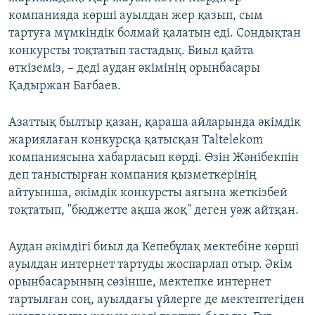
компанияда көрші ауылдан жер қазып, сым
тартуға мүмкіндік болмай қалатын еді. Сондықтан
конкурсты тоқтатып тастадық. Биыл қайта
өткіземіз, – деді аудан әкімінің орынбасары
Қадыржан Бағбаев.
Азаттық былтыр қазан, қараша айларында әкімдік
жариялаған конкурсқа қатысқан Taltelekom
компаниясына хабарласып көрді. Өзін Жәнібекпін
деп таныстырған компания қызметкерінің
айтуынша, әкімдік конкурсты аяғына жеткізбей
тоқтатып, "бюджетте ақша жоқ" деген уәж айтқан.
Аудан әкімдігі биыл да Кепебұлақ мектебіне көрші
ауылдан интернет тартуды жоспарлап отыр. Әкім
орынбасарының сөзінше, мектепке интернет
тартылған соң, ауылдағы үйлерге де мектептегіден