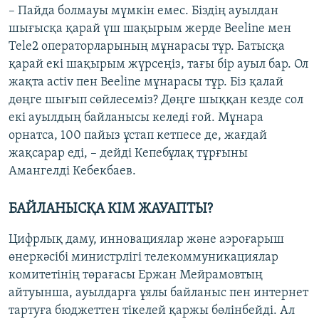
– Пайда болмауы мүмкін емес. Біздің ауылдан
шығысқа қарай үш шақырым жерде Beeline мен
Tele2 операторларының мұнарасы тұр. Батысқа
қарай екі шақырым жүрсеңіз, тағы бір ауыл бар. Ол
жақта activ пен Beeline мұнарасы тұр. Біз қалай
дөңге шығып сөйлесеміз? Дөңге шыққан кезде сол
екі ауылдың байланысы келеді ғой. Мұнара
орнатса, 100 пайыз ұстап кетпесе де, жағдай
жақсарар еді, – дейді Кепебұлақ тұрғыны
Амангелді Кебекбаев.
БАЙЛАНЫСҚА КІМ ЖАУАПТЫ?
Цифрлық даму, инновациялар және аэроғарыш
өнеркәсібі министрлігі телекоммуникациялар
комитетінің төрағасы Ержан Мейрамовтың
айтуынша, ауылдарға ұялы байланыс пен интернет
тартуға бюджеттен тікелей қаржы бөлінбейді. Ал