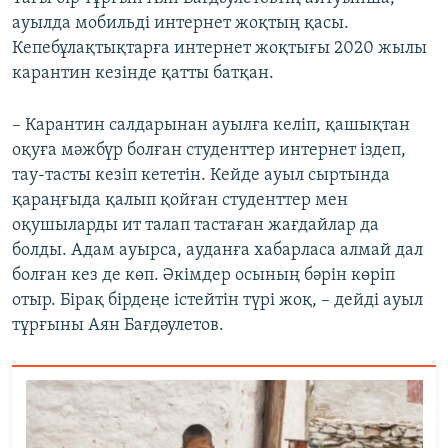
ауылда мобильді интернет жоқтың қасы.
Кепебұлақтықтарға интернет жоқтығы 2020 жылы
карантин кезінде қатты батқан.
– Карантин салдарынан ауылға келіп, қашықтан
оқуға мәжбүр болған студенттер интернет іздеп,
тау-тасты кезіп кететін. Кейде ауыл сыртында
қараңғыда қалып қойған студенттер мен
оқушыларды ит талап тастаған жағдайлар да
болды. Адам ауырса, ауданға хабарласа алмай дал
болған кез де көп. Әкімдер осының бәрін көріп
отыр. Бірақ бірдеңе істейтін түрі жоқ, – дейді ауыл
тұрғыны Аян Бағдәулетов.