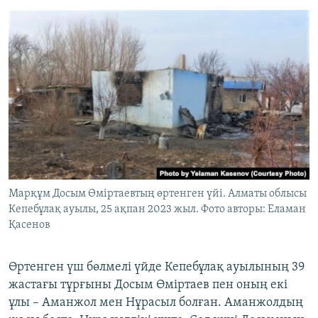
Марқұм Досым Өміртаевтың өртенген үйі. Алматы облысы
Кепебұлақ ауылы, 25 ақпан 2023 жыл. Фото авторы: Еламан
Қасенов
Өртенген үш бөлмелі үйде Кепебұлақ ауылының 39
жастағы тұрғыны Досым Өміртаев пен оның екі
ұлы – Аманжол мен Нұрасыл болған. Аманжолдың