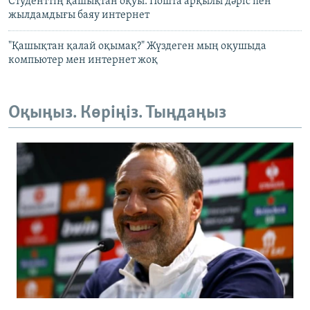
Студенттің қашықтан оқуы. Пошта арқылы дәріс пен
жылдамдығы баяу интернет
"Қашықтан қалай оқымақ?" Жүздеген мың оқушыда
компьютер мен интернет жоқ
Оқыңыз. Көріңіз. Тыңдаңыз