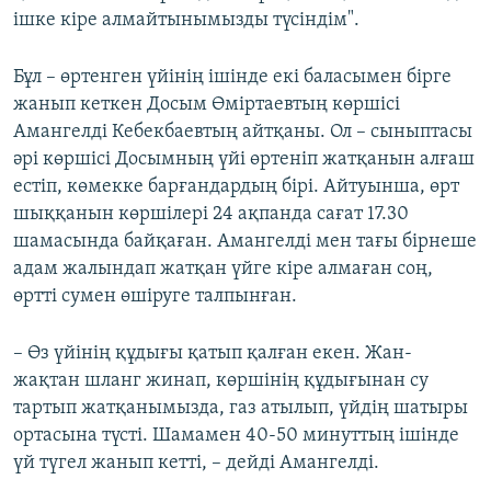
ішке кіре алмайтынымызды түсіндім".
Бұл – өртенген үйінің ішінде екі баласымен бірге
жанып кеткен Досым Өміртаевтың көршісі
Амангелді Кебекбаевтың айтқаны. Ол – сыныптасы
әрі көршісі Досымның үйі өртеніп жатқанын алғаш
естіп, көмекке барғандардың бірі. Айтуынша, өрт
шыққанын көршілері 24 ақпанда сағат 17.30
шамасында байқаған. Амангелді мен тағы бірнеше
адам жалындап жатқан үйге кіре алмаған соң,
өртті сумен өшіруге талпынған.
– Өз үйінің құдығы қатып қалған екен. Жан-
жақтан шланг жинап, көршінің құдығынан су
тартып жатқанымызда, газ атылып, үйдің шатыры
ортасына түсті. Шамамен 40-50 минуттың ішінде
үй түгел жанып кетті, – дейді Амангелді.