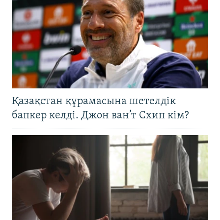
Қазақстан құрамасына шетелдік
бапкер келді. Джон ван’т Схип кім?