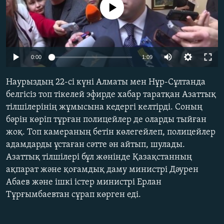
No media source currently available
ЖАЗЫЛЫҢЫЗ
Басқа тілдерде
0:00
1:09
Наурыздың 22-сі күні Алматы мен Нұр-Сұлтанда
белгісіз топ тікелей эфирде хабар таратқан Азаттық
тілшілерінің жұмысына кедергі келтірді. Соның
бәрін көріп тұрған полицейлер де оларды тыйған
жоқ. Топ камераның бетін көлегейлеп, полицейлер
адамдарды ұстаған сәтте ән айтып, шулады.
Азаттық тілшілері бұл жөнінде Қазақстанның
ақпарат және қоғамдық даму министрі Дәурен
Абаев және ішкі істер министрі Ерлан
Тұрғымбаевтан сұрап көрген еді.