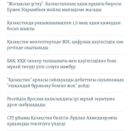
"Жосықсыз ұстау". Қазақстанның адам құқығы бюросы
Ермек Нарымбаев жайлы мәлімдеме жасады
Қазақстанда рақымшылықпен 1,5 мың адам қамаудан
босап шықты
Қазақстан мектептерінде ЖИ, цифрлық қауіпсіздік пән
ретінде оқытылады
БАҚ: КҚК танкер тапшылығы мен қауіпсіздікке бола
мұнай тиеуді үзіп-созуға мәжбүр
"Қазақстан" арнасы сайлауалды дебаттағы сауалнамада
"ешқандай бұрмалау болған жоқ" дейді
Ресейдің Ярослав қаласындағы ірі мұнай зауытына
дрон шабуылдады
CPJ ұйымы Қазақстан билігін Лұқпан Ахмедияровты
қудалауды тоқтатуға үндеді