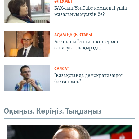
ӘЛЕУМЕТ
БАҚ-тың YouTube комменті үшін
жазалануы мүмкін бе?
АДАМ ҚҰҚЫҚТАРЫ
Астананы "сыни пікірлермен
санасуға" шақырады
САЯСАТ
"Қазақстанда демократизация
болған жоқ"
Оқыңыз. Көріңіз. Тыңдаңыз