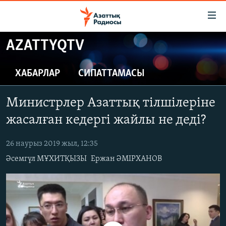
Accessibility
links
Skip
AZATTYQTV
to
ЖАҢАЛЫҚТАР
main
САЯСАТ
ХАБАРЛАР
СИПАТТАМАСЫ
content
AZATTYQTV
Skip
Министрлер Азаттық тілшілеріне
to
ҚАҢТАР ОҚИҒАСЫ
main
жасалған кедергі жайлы не деді?
АДАМ ҚҰҚЫҚТАРЫ
Navigation
Skip
26 наурыз 2019 жыл, 12:35
ӘЛЕУМЕТ
to
Әсемгүл МҰХИТҚЫЗЫ
Ержан ӘМІРХАНОВ
ӘЛЕМ
Search
АРНАЙЫ ЖОБАЛАР
Русский