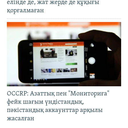
елінде де, жат жерде де құқығы
қорғалмаған
OCCRP: Азаттық пен "Мониториға"
фейк шағым үндістандық,
пәкістандық аккаунттар арқылы
жасалған