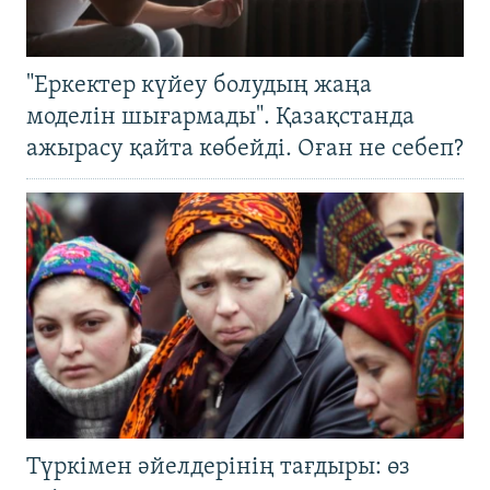
"Еркектер күйеу болудың жаңа
моделін шығармады". Қазақстанда
ажырасу қайта көбейді. Оған не себеп?
Түркімен әйелдерінің тағдыры: өз