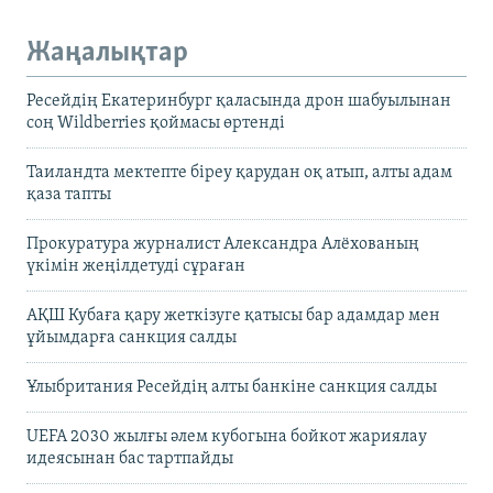
Жаңалықтар
Ресейдің Екатеринбург қаласында дрон шабуылынан
соң Wildberries қоймасы өртенді
Таиландта мектепте біреу қарудан оқ атып, алты адам
қаза тапты
Прокуратура журналист Александра Алёхованың
үкімін жеңілдетуді сұраған
АҚШ Кубаға қару жеткізуге қатысы бар адамдар мен
ұйымдарға санкция салды
Ұлыбритания Ресейдің алты банкіне санкция салды
UEFA 2030 жылғы әлем кубогына бойкот жариялау
идеясынан бас тартпайды