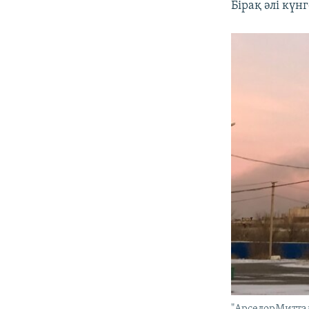
Бірақ әлі күн
"АрселорМиттал