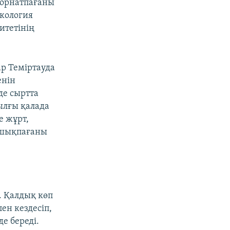
 орнатпағаны
экология
итетінің
р Теміртауда
енін
де сыртта
рылғы қалада
е жұрт,
а шықпағаны
і. Қалдық көп
ен кездесіп,
е береді.