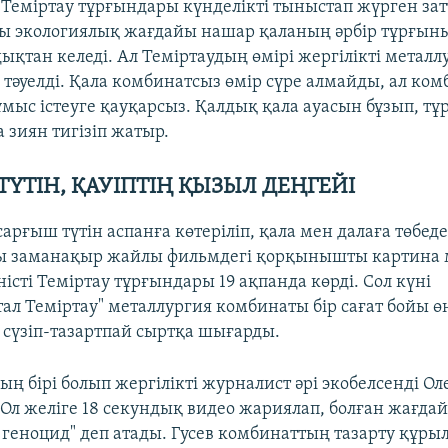
 Теміртау тұрғындары күнделікті тыныстап жүрген зат
ғы экологиялық жағдайы нашар қаланың әрбір тұрғы
дықтан келеді. Ал Теміртаудың өмірі жергілікті металл
тәуелді. Қала комбинатсыз өмір сүре алмайды, ал ко
ыс істеуге қауқарсыз. Қалдық қала ауасын бұзып, т
 зиян тигізіп жатыр.
ТҮТІН, ҚАУІПТІҢ ҚЫЗЫЛ ДЕҢГЕЙІ
сарғыш түтін аспанға көтеріліп, қала мен далаға төбеде
ы заманақыр жайлы фильмдегі қорқынышты картина ма
істі Теміртау тұрғындары 19 ақпанда көрді. Сол күні
ал Теміртау" металлургия комбинаты бір сағат бойы өн
сүзіп-тазартпай сыртқа шығарды.
 бірі болып жергілікті журналист әрі экобелсенді Оле
 Ол желіге 18 секундық видео жариялап, болған жағда
 геноцид" деп атады. Гусев комбинаттың тазарту құр