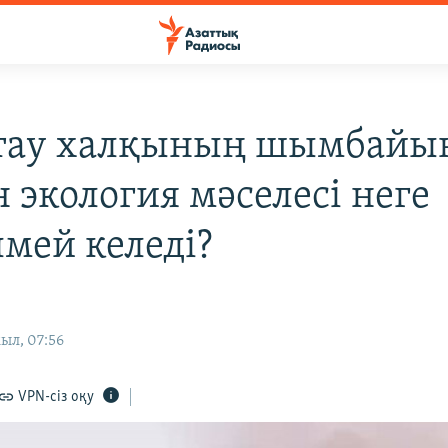
тау халқының шымбайы
 экология мәселесі неге
мей келеді?
ыл, 07:56
VPN-сіз оқу