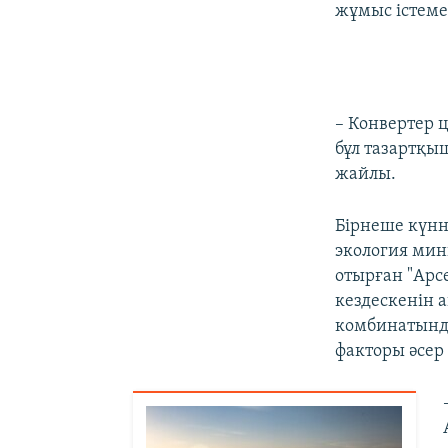
жұмыс істеме
– Конвертер 
бұл тазартқыш
жайлы.
Бірнеше күнне
экология мин
отырған "Арс
кездескенін 
комбинатында
факторы әсер 