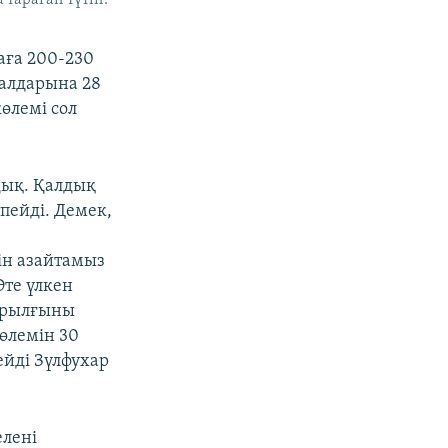
аға 200-230
ралдарына 28
өлемі сол
дық. Қалдық
тпейді. Демек,
ін азайтамыз
Өте үлкен
құрылғыны
көлемін 30
ейді Зүлфухар
елені