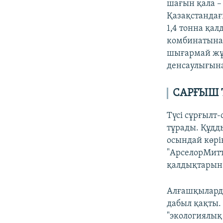
шағын қала –
Қазақстанда
1,4 тонна қал
комбинатына 
шығармай жұм
денсаулығына
САРҒЫШ 
Түсі сұрғылт-
тұрады. Құдд
осындай көрін
"АрселорМитт
қалдықтарын 
Алғашқылардың
дабыл қақты.
"экологиялық