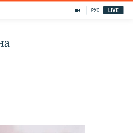
LIVE
РУС
на