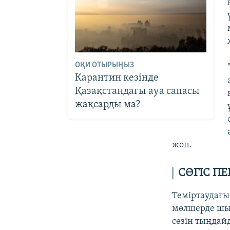
ОҚИ ОТЫРЫҢЫЗ
Карантин кезінде
Қазақстандағы ауа сапасы
жақсарды ма?
жөн.
СӨГІС П
Теміртаудағы 
мөлшерде шық
сөзін тыңдай