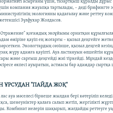
нормативті асырғаны үшін, тазартқыш құралды дұрыс
үшін компания жауапқа тартылады, – деді брифингте 
министрлігінің экологияны қадағалау және реттеу ком
жетекшісі Зүлфухар Жолдасов.
"Отражение" қоғамдық экоұйымы орнатқан құрылғыла
адам өміріне қауіп ең жоғарғы – қызыл деңгейге жетк
көрсеткен. Экологтардың сөзінше, қызыл деңгей кезін
ұзақ жүру адамға қауіпті. Ауа ластануын өлшейтін құ
сары және сарғыш деңгейді жиі тіркейді. Мұндай кезд
әсіресе өкпесі ауыратын, астмасы бар адамдар сыртқ
ЕН ҰРСУДАН "ПАЙДА ЖОҚ"
лас ауа мәселесі бірнеше жылдан бері көтеріліп келед
са, шенеуніктер қалаға салып жетіп, жергілікті жұртп
ды. Комбинат иелерін шақырып, жағдайды реттеуге уәд