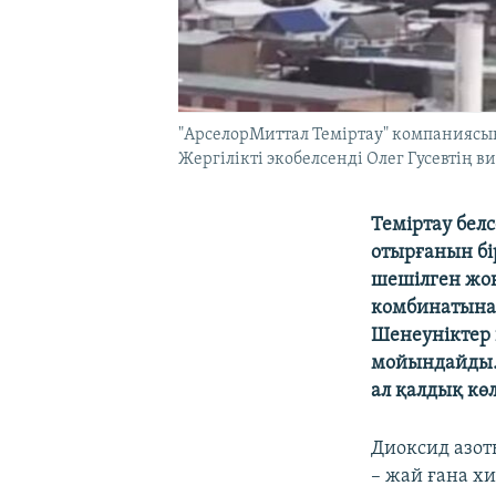
"АрселорМиттал Теміртау" компаниясын
Жергілікті экобелсенді Олег Гусевтің 
Теміртау бел
отырғанын бі
шешілген жоқ
комбинатынан
Шенеуніктер 
мойындайды. 
ал қалдық кө
Диоксид азот
– жай ғана х