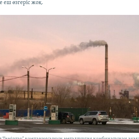
ге еш өзгеріс жоқ.
 Теміртау" компаниясының металлургия комбинатынан ауаға 