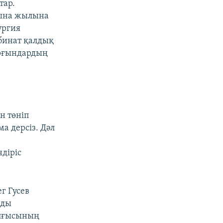
тар.
нына жылына
ургия
мбинат қалдық
ұрғындардың
н төніп
 дерсіз. Дәл
діріс
г Гусев
йды
ылғысының