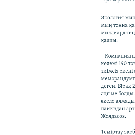
Экология мин
мың тонна қа
миллиард тең
қалпы.
– Компанияны
көлемі 190 то
тиімсіз екен
меморандумға
деген. Бірақ
әңгіме болды
әкеле алмадық
пайыздан арт
Жолдасов.
Теміртау эко