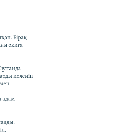
тқан. Бірақ
ағы оқиға
-Сұлтанда
арды иеленіп
імен
н адам
талды.
ін,