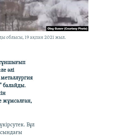
ы облысы, 19 ақпан 2021 жыл.
а тұншығып
ле әлі
 металлургия
" балайды.
ін
е жұмсалған,
үкірсутек. Бұл
лысындағы