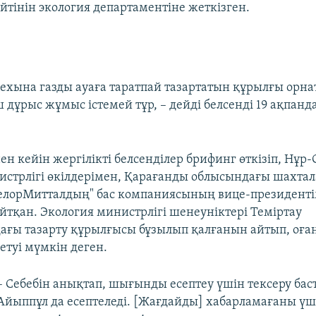
йтінін экология департаментіне жеткізген.
цехына газды ауаға таратпай тазартатын құрылғы орна
 дұрыс жұмыс істемей тұр, – дейді белсенді 19 ақпанд
н кейін жергілікті белсенділер брифинг өткізіп, Нұр
истрлігі өкілдерімен, Қарағанды облысындағы шахтал
елорМитталдың" бас компаниясының вице-президент
айтқан. Экология министрлігі шенеуніктері Теміртау
ғы тазарту құрылғысы бұзылып қалғанын айтып, оға
етуі мүмкін деген.
– Себебін анықтап, шығынды есептеу үшін тексеру бас
Айыппұл да есептеледі. [Жағдайды] хабарламағаны үш