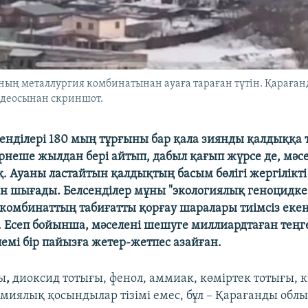
ың металлургия комбинатынан ауаға тараған түтін. Қарағанд
видеосынан скриншот.
сенділері 180 мың тұрғыны бар қала зиянды қалдыққ
рнеше жылдан бері айтып, дабыл қағып жүрсе де, мәсе
. Ауаны ластайтын қалдықтың басым бөлігі жергілікті
 шығады. Белсенділер мұны "экологиялық геноцидке
комбинаттың табиғатты қорғау шаралары тиімсіз екен
Есеп бойынша, мәселені шешуге миллиардтаған теңг
лемі бір пайызға жетер-жетпес азайған.
ы
,
диоксид тотығы, фенол, аммиак, көміртек тотығы, к
имиялық қосындылар тізімі емес, бұл – Қарағанды об