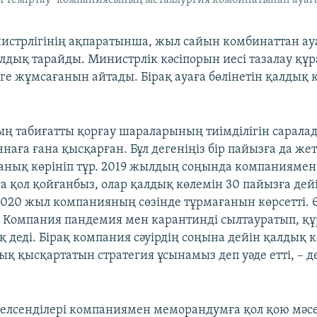
истрлігінің ақпаратынша, жыл сайын комбинаттан ау
лдық тарайды. Министрлік кәсіпорын иесі тазалау құ
ге жұмсағанын айтады. Бірақ ауаға бөлінетін қалдық к
ң табиғатты қорғау шараларының тиімділігін сарала
ннаға ғана қысқарған. Бұл дегеніңіз бір пайызға да же
і анық көрініп тұр. 2019 жылдың соңында компаниямен
 қол қойғанбыз, олар қалдық көлемін 30 пайызға дей
 2020 жыл компанияның сөзінде тұрмағанын көрсетті. 
. Компания пандемия мен карантинді сылтауратып, 
 деді. Бірақ компания сәуірдің соңына дейін қалдық 
ық қысқартатын стратегия ұсынамыз деп уәде етті, – д
белсенділері компаниямен меморандумға қол қою мәс