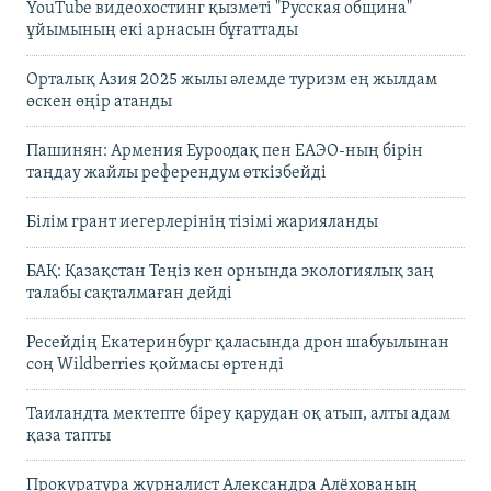
YouTube видеохостинг қызметі "Русская община"
ұйымының екі арнасын бұғаттады
Орталық Азия 2025 жылы әлемде туризм ең жылдам
өскен өңір атанды
Пашинян: Армения Еуроодақ пен ЕАЭО-ның бірін
таңдау жайлы референдум өткізбейді
Білім грант иегерлерінің тізімі жарияланды
БАҚ: Қазақстан Теңіз кен орнында экологиялық заң
талабы сақталмаған дейді
Ресейдің Екатеринбург қаласында дрон шабуылынан
соң Wildberries қоймасы өртенді
Таиландта мектепте біреу қарудан оқ атып, алты адам
қаза тапты
Прокуратура журналист Александра Алёхованың