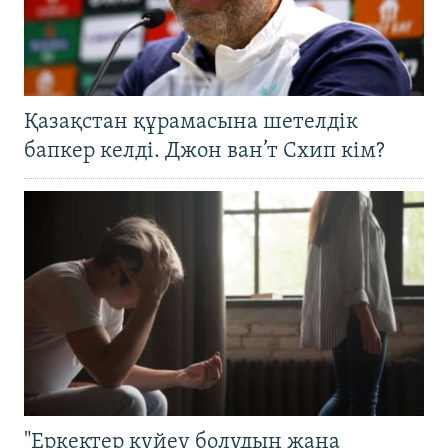
Қазақстан құрамасына шетелдік
бапкер келді. Джон ван’т Схип кім?
"Еркектер күйеу болудың жаңа