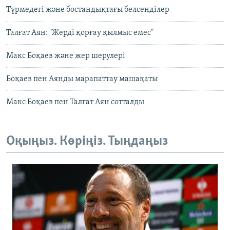
Түрмедегі және бостандықтағы белсенділер
Талғат Аян: "Жерді қорғау қылмыс емес"
Макс Боқаев және жер шерулері
Боқаев пен Аянды марапаттау машақаты
Макс Боқаев пен Талғат Аян сотталды
Оқыңыз. Көріңіз. Тыңдаңыз