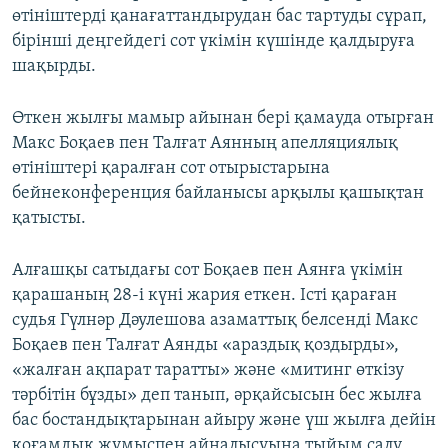
өтініштерді қанағаттандырудан бас тартуды сұрап,
бірінші деңгейдегі сот үкімін күшінде қалдыруға
шақырды.
Өткен жылғы мамыр айынан бері қамауда отырған
Макс Боқаев пен Талғат Аянның апелляциялық
өтініштері қаралған сот отырыстарына
бейнеконференция байланысы арқылы қашықтан
қатысты.
Алғашқы сатыдағы сот Боқаев пен Аянға үкімін
қарашаның 28-і күні жария еткен. Істі қараған
судья Гүлнәр Дәулешова азаматтық белсенді Макс
Боқаев пен Талғат Аянды «араздық қоздырды»,
«жалған ақпарат таратты» және «митинг өткізу
тәрбітін бұзды» деп танып, әрқайсысын бес жылға
бас бостандықтарынан айыру және үш жылға дейін
қоғамдық жұмыспен айналысуына тыйым салу