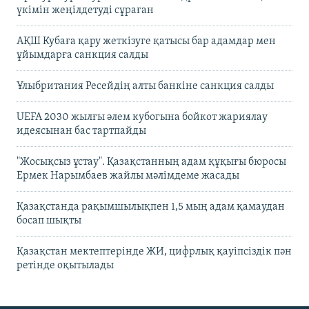
үкімін жеңілдетуді сұраған
АҚШ Кубаға қару жеткізуге қатысы бар адамдар мен
ұйымдарға санкция салды
Ұлыбритания Ресейдің алты банкіне санкция салды
UEFA 2030 жылғы әлем кубогына бойкот жариялау
идеясынан бас тартпайды
"Жосықсыз ұстау". Қазақстанның адам құқығы бюросы
Ермек Нарымбаев жайлы мәлімдеме жасады
Қазақстанда рақымшылықпен 1,5 мың адам қамаудан
босап шықты
Қазақстан мектептерінде ЖИ, цифрлық қауіпсіздік пән
ретінде оқытылады