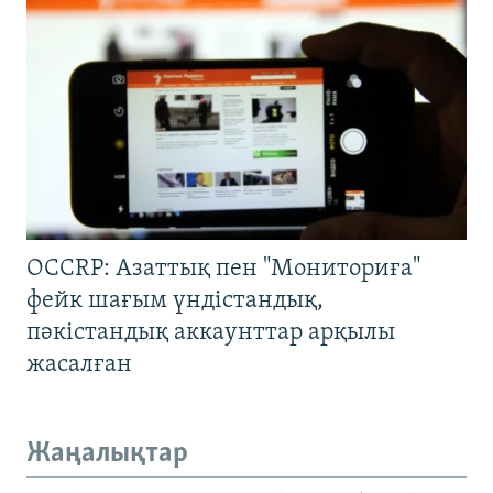
OCCRP: Азаттық пен "Мониториға"
фейк шағым үндістандық,
пәкістандық аккаунттар арқылы
жасалған
Жаңалықтар