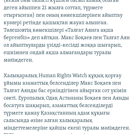
(кейін оны билікті күшпен басып алмақ болған
деген айыппен 21 жылға соттап, түрмеге
отырғызған) пен оның көмекшілерінен айыптау
куәлері ретінде қашықтан жауап алынған.
Төлешовтің көмекшілері «Талғат Аянға ақша
бергенбіз» деп айтқан. Макс Боқаев пен Талғат Аян
ол айыптауларды үзілді-кесілді жоққа шығарып,
ешкімнен ондай ақша алмағандары туралы
мәлімдеген.
Халықаралық Human Rights Watch құқық қорғау
ұйымы азаматтық белсенділер Макс Боқаев пен
Талғат Аянды бас еркіндігінен айырған сот үкімін
сөкті. Еуропалық Одақ Астананы Боқаев пен Аянды
босатуға шақырып, азаматтық белсенділерді
түрмеге қамау Қазақстанның адам құқығы
саласында өзіне алған халықаралық
міндеттемелеріне қайшы екені туралы мәлімдеген.