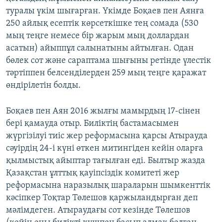
туралы үкім шығарған. Үкімде Боқаев пен Аянға
250 айлық есептік көрсеткішке тең сомада (530
мың теңге немесе бір жарым мың доллардан
асатын) айыппұл салынатыны айтылған. Одан
бөлек сот және сараптама шығыны ретінде үлестік
тәртіппен белсенділерден 259 мың теңге қаражат
өндірілетін болды.
Боқаев пен Аян 2016 жылғы мамырдың 17-сінен
бері қамауда отыр. Биліктің бастамасымен
жүргізілуі тиіс жер реформасына қарсы Атырауда
сәуірдің 24-і күні өткен митингіден кейін оларға
қылмыстық айыптар тағылған еді. Былтыр жазда
Қазақстан ұлттық қауіпсіздік комитеті жер
реформасына наразылық шараларын шымкенттік
кәсіпкер Тоқтар Төлешов қаржыландырған деп
мәлімдеген. Атыраудағы сот кезінде Төлешов