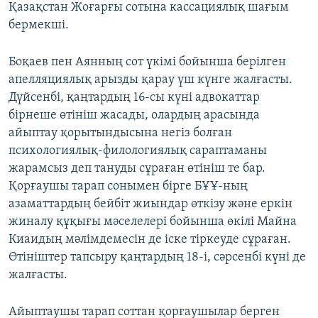
Қазақстан Жоғарғы сотына кассациялық шағым
бермекші.
Боқаев пен Аянның сот үкімі бойынша берілген
апелляциялық арызды қарау үш күнге жалғасты.
Дүйсенбі, қаңтардың 16-сы күні адвокаттар
бірнеше өтініш жасады, олардың арасында
айыптау қорытындысына негіз болған
психологиялық-филологиялық сараптаманы
жарамсыз деп тануды сұраған өтініш те бар.
Қорғаушы тарап сонымен бірге БҰҰ-ның
азаматтардың бейбіт жиындар өткізу және еркін
жиналу құқығы мәселелері бойынша өкілі Майна
Киаидың мәлімдемесін де іске тіркеуде сұраған.
Өтініштер тапсыру қаңтардың 18-і, сәрсенбі күні де
жалғасты.
Айыптаушы тарап соттан қорғаушылар берген