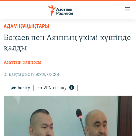
Accessibility
links
Skip
АДАМ ҚҰҚЫҚТАРЫ
to
ЖАҢАЛЫҚТАР
Боқаев пен Аянның үкімі күшінде
main
САЯСАТ
content
қалды
AZATTYQTV
Skip
to
Азаттық радиосы
ҚАҢТАР ОҚИҒАСЫ
main
21 қаңтар 2017 жыл, 08:28
АДАМ ҚҰҚЫҚТАРЫ
Navigation
Skip
ӘЛЕУМЕТ
Бөлісу
VPN-сіз оқу
to
ӘЛЕМ
Search
АРНАЙЫ ЖОБАЛАР
Русский