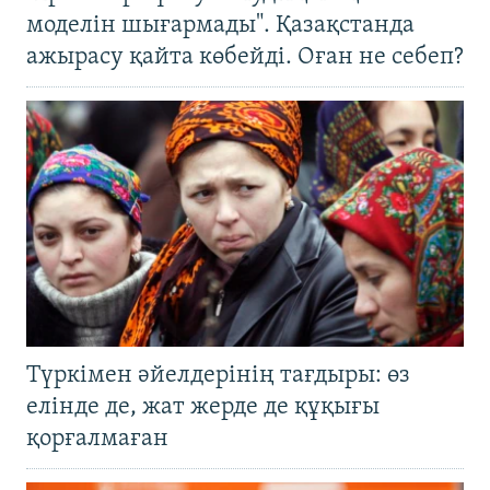
моделін шығармады". Қазақстанда
ажырасу қайта көбейді. Оған не себеп?
Түркімен әйелдерінің тағдыры: өз
елінде де, жат жерде де құқығы
қорғалмаған