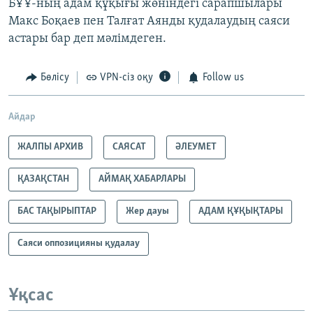
БҰҰ-ның адам құқығы жөніндегі сарапшылары
Макс Боқаев пен Талғат Аянды қудалаудың саяси
астары бар деп мәлімдеген.
Бөлісу
VPN-сіз оқу
Follow us
Айдар
ЖАЛПЫ АРХИВ
САЯСАТ
ӘЛЕУМЕТ
ҚАЗАҚСТАН
АЙМАҚ ХАБАРЛАРЫ
БАС ТАҚЫРЫПТАР
Жер дауы
АДАМ ҚҰҚЫҚТАРЫ
Саяси оппозицияны қудалау
Ұқсас