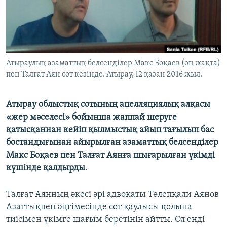
ЖАЗЫЛЫҢЫЗ
Басқа тілдерде
Атыраулық азаматтық белсенділер Макс Боқаев (оң жақта)
пен Талғат Аян сот кезінде. Атырау, 12 қазан 2016 жыл.
Атырау облыстық сотының апелляциялық алқасы
«жер мәселесі» бойынша жаппай шеруге
қатысқаннан кейіп қылмыстық айып тағылып бас
бостандығынан айырылған азаматтық белсенділер
Макс Боқаев пен Талғат Аянға шығарылған үкімді
күшінде қалдырды.
Талғат Аянның әкесі әрі адвокаты Төлепқали Аянов
Азаттықпен әңгімесінде сот қаулысы қолына
тиісімен үкімге шағым беретінін айтты. Ол енді